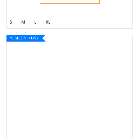
S
M
L
XL
POSLEDNÍ KUSY