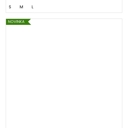
S
M
L
NOVINKA