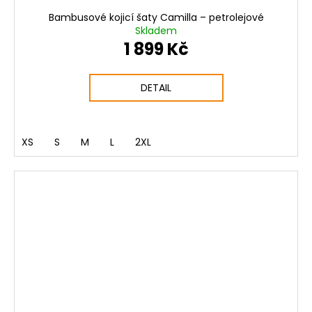
Bambusové kojicí šaty Camilla – petrolejové
Skladem
1 899 Kč
DETAIL
XS
S
M
L
2XL