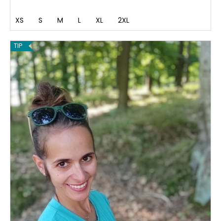
XS
S
M
L
XL
2XL
TIP