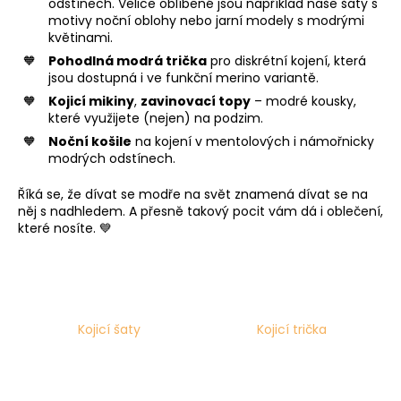
odstínech. Velice oblíbené jsou například naše šaty s
a
motivy noční oblohy nebo jarní modely s modrými
květinami.
j
Pohodlná modrá trička
pro diskrétní kojení, která
í
jsou dostupná i ve funkční merino variantě.
t
Kojicí mikiny
,
zavinovací topy
– modré kousky,
?
které využijete (nejen) na podzim.
Noční košile
na kojení v mentolových i námořnicky
modrých odstínech.
Říká se, že dívat se modře na svět znamená dívat se na
HLEDAT
něj s nadhledem. A přesně takový pocit vám dá i oblečení,
které nosíte. 💙
D
o
p
Kojicí šaty
Kojicí trička
o
r
u