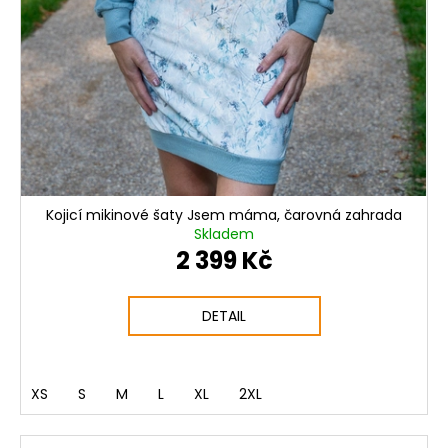
Kojicí mikinové šaty Jsem máma, čarovná zahrada
Skladem
2 399 Kč
DETAIL
XS
S
M
L
XL
2XL