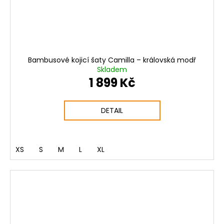
Bambusové kojicí šaty Camilla – královská modř
Skladem
1 899 Kč
DETAIL
XS
S
M
L
XL