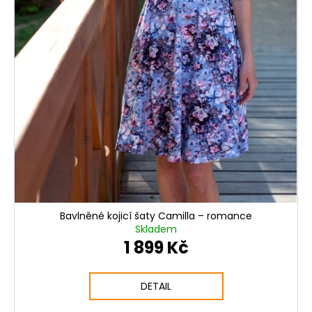
ů
Bavlněné kojicí šaty Camilla – romance
Skladem
1 899 Kč
DETAIL