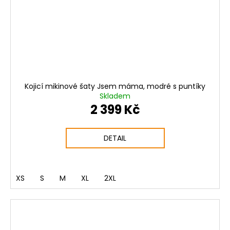
Kojicí mikinové šaty Jsem máma, modré s puntíky
Skladem
2 399 Kč
DETAIL
XS
S
M
XL
2XL