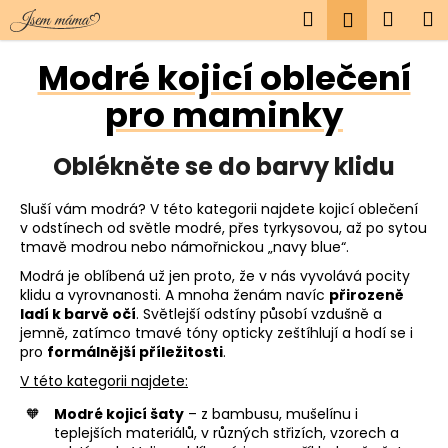
K
Přejít
Hledat
Náku
M
Přihlášen
na
o
obsah
Zpět
Zpět
košík
š
Modré kojicí oblečení
í
pro maminky
C
k
o
p
Oblékněte se do barvy klidu
o
t
Sluší vám modrá? V této kategorii najdete kojicí oblečení
v odstínech od světle modré, přes tyrkysovou, až po sytou
ř
tmavě modrou nebo námořnickou „navy blue“.
e
Modrá je oblíbená už jen proto, že v nás vyvolává pocity
b
klidu a vyrovnanosti. A mnoha ženám navíc
přirozeně
u
ladí k barvě očí
. Světlejší odstíny působí vzdušně a
jemně, zatímco tmavé tóny opticky zeštíhlují a hodí se i
j
pro
formálnější příležitosti
.
e
V této kategorii najdete:
t
Modré kojicí šaty
– z bambusu, mušelínu i
e
teplejších materiálů, v různých střizích, vzorech a
n