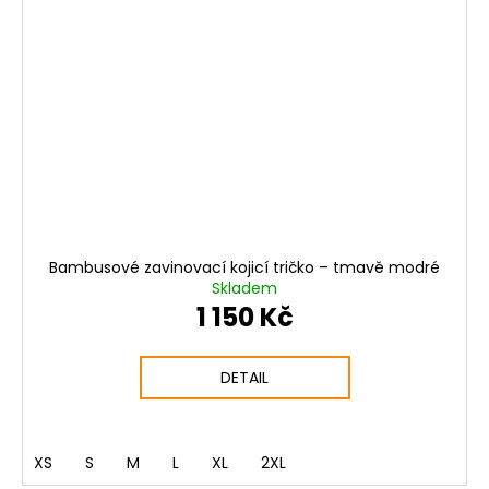
Bambusové zavinovací kojicí tričko – tmavě modré
Skladem
1 150 Kč
DETAIL
XS
S
M
L
XL
2XL