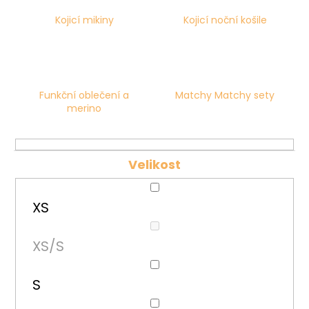
č
u
Kojicí mikiny
Kojicí noční košile
j
e
m
e
Funkční oblečení a
Matchy Matchy sety
merino
Velikost
XS
XS/S
S