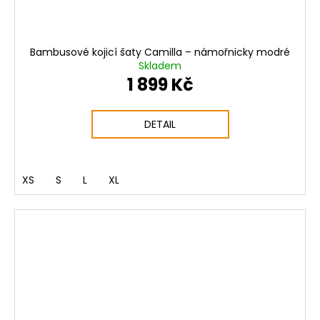
Bambusové kojicí šaty Camilla – námořnicky modré
Skladem
1 899 Kč
DETAIL
XS
S
L
XL