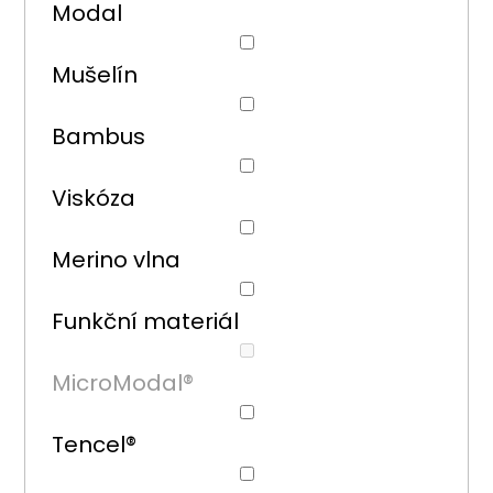
Modal
Mušelín
Bambus
Viskóza
Merino vlna
Funkční materiál
MicroModal®
Tencel®