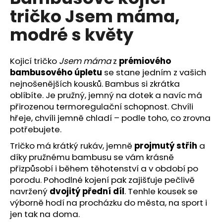
č
je
tričko Jsem máma,
5,0
u
z
j
modré s květy
5
e
hvězdiček.
m
e
Kojicí tričko
Jsem máma
z
prémiového
bambusového úpletu
se stane jedním z vašich
nejnošenějších kousků. Bambus si zkrátka
oblíbíte. Je pružný, jemný na dotek a navíc má
přirozenou termoregulační schopnost. Chvíli
hřeje, chvíli jemně chladí – podle toho, co zrovna
potřebujete.
Tričko má krátký rukáv, jemně
projmutý střih
a
díky pružnému bambusu se vám krásně
přizpůsobí i během těhotenství a v období po
porodu. Pohodlné kojení pak zajišťuje pečlivě
navržený
dvojitý přední díl
. Tenhle kousek se
výborně hodí na procházku do města, na sport i
jen tak na doma.