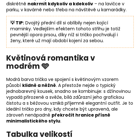
diskrétně
nakrmit kdykoliv a kdekoliv
– na lavičce v
parku, v kavárně nebo třeba na návštěvě u kamarádky.
💡 TIP:
Dvojitý přední díl si oblíbily nejen kojící
maminky. Vedlejším efektem tohoto střihu je totiž
pevnější opora prsou, díky níž si tričko pochvalují i
ženy, které už mají období kojení za sebou.
Květinová romantika v
modrém 🩵
Modrá barva trička ve spojení s květinovým vzorem
působí
klidně a něžně
. A přestože nejde o typický
jednobarevný kousek, snadno se kombinuje: s džínovinou
vypadá přirozeně a svěže, bílá zdůrazní jeho grafickou
čistotu a s béžovou vzniká příjemně elegantní outfit. Je to
ideální tričko pro dny, kdy chcete být upravená, ale
zároveň nenápadně
překročit hranice přísně
minimalistického stylu
.
Tabulka velikostí