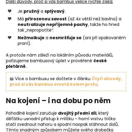
Další důvody, proč si vás bambus velice rychle získá:
Je
pružný
a
splývavý
.
Má
přirozenou savost
(až 4x větší než bavlna) a
neutralizuje nepříjemné pachy
, takže ho hned
tak „nepropotíte“.
Nežmolkuje
a
nesmršťuje se
(ani při opakovaném
praní).
A protože nám záleží na lokálním původu materiálů,
pořizujeme bambusový úplet v prověřené
české
pletárně
.
📖 Více o bambusu se dočtete v článku
Čtyři důvody,
proč si vás bambus omotá kolem prstu
.
Na kojení – i na dobu po něm
Pohodlné kojení zaručuje
dvojitý přední díl
, který
děťátku usnadní přístup k mlíčku – horní vrstvu trička
stačí zvednout nahoru a spodní naopak stáhnout dolů.
Tímto snadným způsobem můžete svého drobečka