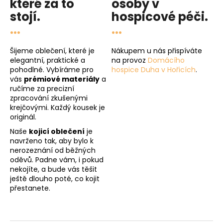
které za to
osoby v
stojí.
hospicové péči
.
...
...
Šijeme oblečení, které je
Nákupem u nás přispíváte
elegantní, praktické a
na provoz
Domácího
pohodlné. Vybíráme pro
hospice Duha v Hořicích
.
vás
prémiové materiály
a
ručíme za precizní
zpracování zkušenými
krejčovými. Každý kousek je
originál.
Naše
kojicí oblečení
je
navrženo tak, aby bylo k
nerozeznání od běžných
oděvů. Padne vám, i pokud
nekojíte, a bude vás těšit
ještě dlouho poté, co kojit
přestanete.