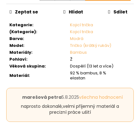
Zeptat se
Hlídat
Sdílet
Kategorie
:
Kojicí trička
(Kategorie)
:
Kojicí trička
Barva
:
Modrá
Model
:
Tričko (krátký rukáv)
Materiály
:
Bambus
Pohlaví
:
Ž
Věková skupina
:
Dospělí (13 let a více)
92 % bambus, 8 %
Materiál
:
elastan
Hodnocení
marešová petra
5.8.2025
všechna hodnocení
produktu
naprosto dokonalé,velmi příjemný materiál a
je
precizní práce ušití
5
z
5
hvězdiček.