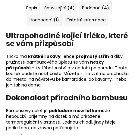
Popis
Související (4)
Podobné (4)
Hodnocení (1)
Ostatní informace
Ultrapohodlné kojicí tričko, které
se vám přizpůsobí
Tričko má
krátké rukávy
, lehce
projmutý střih
a díky
pružnosti bambusového úpletu se vám
hezky
přizpůsobí
– i v těhotenství a v období po porodu. Tento
kousek budete nosit často. Můžete si ho vzít na procházku
do města, na návštěvu ke kamarádce, do kavárny… nebo
jen tak na doma.
Dokonalost přírodního bambusu
Bambusový úplet je
pokladem mezi látkami
. Je
heboučký, příjemný na dotek a má přirozené
termoregulační vlastnosti. Jednou chladí, jindy hřeje –
podle toho, co zrovna potřebujete.