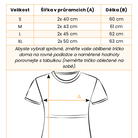
Velikost
Šířka v průramcích (A)
Délka (B)
S
2x 40 cm
60 cm
M
2x 43 cm
61 cm
L
2x 45 cm
62 cm
XL
2x 50 cm
63 cm
Abyste vybrali správně, změřte vaše oblíbené tričko
doma na rovné podložce a naměřené hodnoty
porovnejte s tabulkou (neměřte tričko oblečené na
sobě).