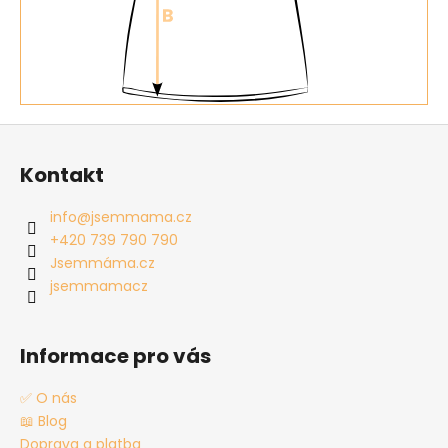
Z
á
Kontakt
p
a
info
@
jsemmama.cz
t
+420 739 790 790
í
Jsemmáma.cz
jsemmamacz
Informace pro vás
✅ O nás
📖 Blog
Doprava a platba