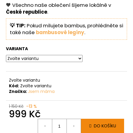
🧡 Všechno naše oblečení šijeme lokálně v
České republice
.
💡 TIP:
Pokud milujete bambus, prohlédněte si
také naše
bambusové legíny
.
VARIANTA
Zvolte variantu
Kód:
Zvolte variantu
Značka:
Jsem máma
1 150 Kč
–13 %
999 Kč
Měrná
DO KOŠÍKU
cena: