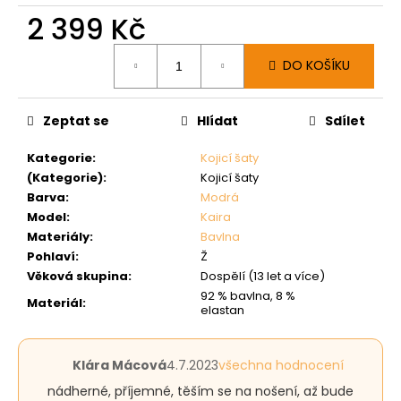
2 399 Kč
Měrná
DO KOŠÍKU
cena:
Zeptat se
Hlídat
Sdílet
Kategorie
:
Kojicí šaty
(Kategorie)
:
Kojicí šaty
Barva
:
Modrá
Model
:
Kaira
Materiály
:
Bavlna
Pohlaví
:
Ž
Věková skupina
:
Dospělí (13 let a více)
92 % bavlna, 8 %
Materiál
:
elastan
Hodnocení
Klára Mácová
4.7.2023
všechna hodnocení
produktu
nádherné, příjemné, těším se na nošení, až bude
je