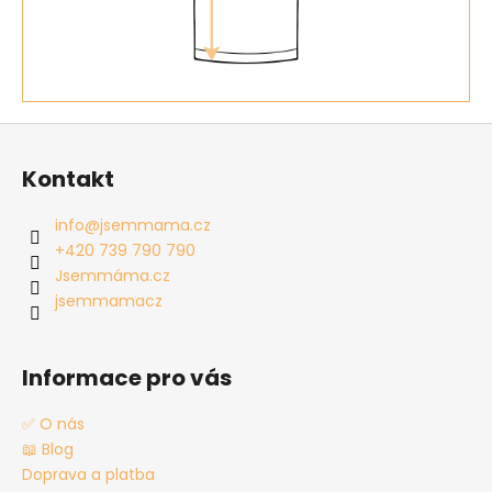
Z
á
Kontakt
p
a
info
@
jsemmama.cz
t
+420 739 790 790
í
Jsemmáma.cz
jsemmamacz
Informace pro vás
✅ O nás
📖 Blog
Doprava a platba