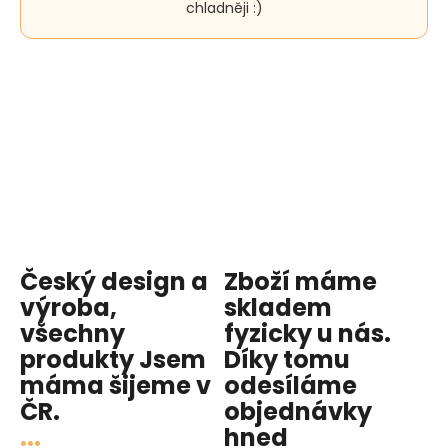
chladněji :)
5
z
5
hvězdiček.
Český design a
Zboží máme
výroba,
skladem
všechny
fyzicky u nás
.
produkty
Jsem
Díky tomu
máma
šijeme v
odesíláme
ČR.
objednávky
...
hned