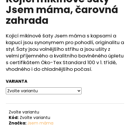
č
je
Jsem máma, čarovná
5,0
u
z
j
zahrada
5
e
hvězdiček.
m
e
Kojicí mikinové šaty
Jsem máma s kapsami a
kapucí jsou synonymem pro pohodlí, originalitu a
styl. Šaty jsou volnějšího střihu a jsou ušity z
velmi příjemného a kvalitního bavlněného úpletu
s certifikátem
Öko-Tex Standard 100 v 1. třídě,
vhodného i do chladnějšího počasí.
VARIANTA
Zvolte variantu
Kód:
Zvolte variantu
Značka:
Jsem máma