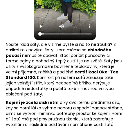
Nosíte ráda šaty, ale v zimě byste si na to netroufla? S
našimi mikinovými šaty Jsem máma se
chladného
počasí
nemusíte obávat. Stačí pořídit punčochy či
termolegíny a pohodlný teplý outfit je na světě. Šaty jsou
ušity z vysokogramážní bavlněné teplákoviny, která je
velmi příjemná, měkká a podléhá
certifikaci
Öko-Tex
Standard 100
. Komfort při nošení šatů zaručuje také
jejich volnější střih, který neobepíná bříško, nerýsuje
případné nedostatky a počítá také s možnou vrstvou
oblečení pod šaty.
Kojení je zcela diskrétní
díky dvojitému přednímu dílu,
kdy se horní látka vyhrne nahoru a spodní naopak stáhne,
čímž se vytvoří miminku potřebný prostor ke kojení. Horní
díl šatů má pod prsy pružnou tkanici, která zabraňuje
vytahání a následné odstávání namáhané části šatů.