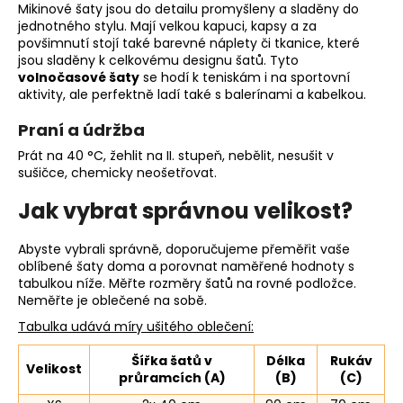
Mikinové šaty jsou do detailu promyšleny a sladěny do
jednotného stylu. Mají velkou kapuci, kapsy a za
povšimnutí stojí také barevné náplety či tkanice, které
jsou sladěny k celkovému designu šatů. Tyto
volnočasové šaty
se hodí k teniskám i na sportovní
aktivity, ale perfektně ladí také s balerínami a kabelkou.
Praní a údržba
Prát na 40 °C, žehlit na II. stupeň, nebělit, nesušit v
sušičce, chemicky neošetřovat.
Jak vybrat správnou velikost?
Abyste vybrali správně, doporučujeme přeměřit vaše
oblíbené šaty doma a porovnat naměřené hodnoty s
tabulkou níže. Měřte rozměry šatů na rovné podložce.
Neměřte je oblečené na sobě.
Tabulka udává míry ušitého oblečení:
Šířka šatů v
Délka
Rukáv
Velikost
průramcích (A)
(B)
(C)