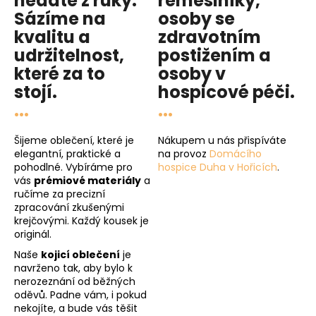
nedáte z ruky.
řemeslníky,
Sázíme na
osoby se
kvalitu
a
zdravotním
udržitelnost
,
postižením a
které za to
osoby v
stojí.
hospicové péči
.
...
...
Šijeme oblečení, které je
Nákupem u nás přispíváte
elegantní, praktické a
na provoz
Domácího
pohodlné. Vybíráme pro
hospice Duha v Hořicích
.
vás
prémiové materiály
a
ručíme za precizní
zpracování zkušenými
krejčovými. Každý kousek je
originál.
Naše
kojicí oblečení
je
navrženo tak, aby bylo k
nerozeznání od běžných
oděvů. Padne vám, i pokud
nekojíte, a bude vás těšit