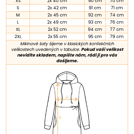
XS
2x 40 cm
90 cm
70 cm
S
2x 42 cm
91 cm
71 cm
M
2x 45 cm
92 cm
74 cm
L
2x 49 cm
93 cm
76 cm
XL
2x 52 cm
94 cm
77 cm
2XL
2x 55 cm
95 cm
79 cm
Mikinové šaty šijeme v klasických konfekčních
velikostech uvedených v tabulce.
Pokud vaši velikost
nevidíte skladem, napište nám, rádi ji pro vás
došijeme.