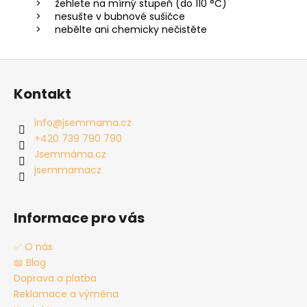
žehlete na mírný stupeň (do 110 °C)
nesušte v bubnové sušičce
nebělte ani chemicky nečistěte
Z
á
Kontakt
p
a
info
@
jsemmama.cz
t
+420 739 790 790
í
Jsemmáma.cz
jsemmamacz
Informace pro vás
✅ O nás
📖 Blog
Doprava a platba
Reklamace a výměna