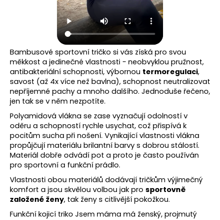
Bambusové sportovní tričko si vás získá pro svou
měkkost a jedinečné vlastnosti - neobvyklou pružnost,
antibakteriální schopnosti, výbornou
termoregulaci
,
savost (až 4x více než bavlna), schopnost neutralizovat
nepříjemné pachy a mnoho dalšího. Jednoduše řečeno,
jen tak se v něm nezpotíte.
Polyamidová vlákna se zase vyznačují odolností v
oděru a schopností rychle usychat, což přispívá k
pocitům sucha při nošení. Vynikající vlastnosti vlákna
propůjčují materiálu brilantní barvy s dobrou stálostí.
Materiál dobře odvádí pot a proto je často používán
pro sportovní a funkční prádlo.
Vlastnosti obou materiálů dodávají tričkům výjimečný
komfort a jsou skvělou volbou jak pro
sportovně
založené ženy
, tak ženy s citlivější pokožkou.
Funkční kojicí triko Jsem máma má ženský, projmutý