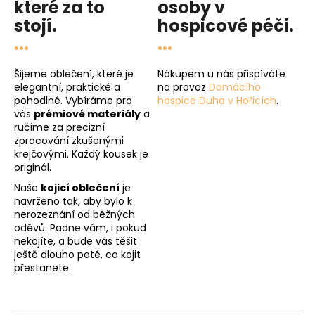
které za to
osoby v
stojí.
hospicové péči
.
...
...
Šijeme oblečení, které je
Nákupem u nás přispíváte
elegantní, praktické a
na provoz
Domácího
pohodlné. Vybíráme pro
hospice Duha v Hořicích
.
vás
prémiové materiály
a
ručíme za precizní
zpracování zkušenými
krejčovými. Každý kousek je
originál.
Naše
kojicí oblečení
je
navrženo tak, aby bylo k
nerozeznání od běžných
oděvů. Padne vám, i pokud
nekojíte, a bude vás těšit
ještě dlouho poté, co kojit
přestanete.