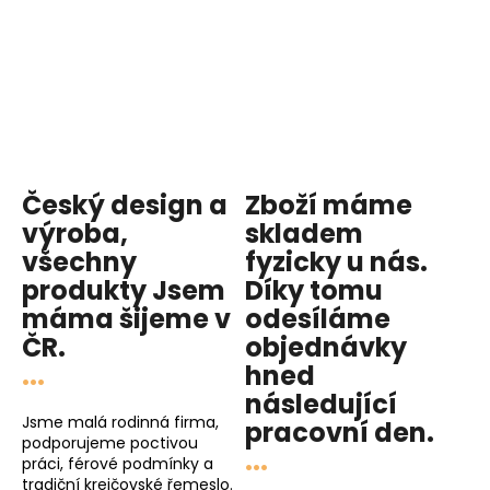
Český design a
Zboží máme
výroba,
skladem
všechny
fyzicky u nás
.
produkty
Jsem
Díky tomu
máma
šijeme v
odesíláme
ČR.
objednávky
...
hned
následující
Jsme malá rodinná firma,
pracovní den
.
podporujeme poctivou
...
práci, férové podmínky a
tradiční krejčovské řemeslo.