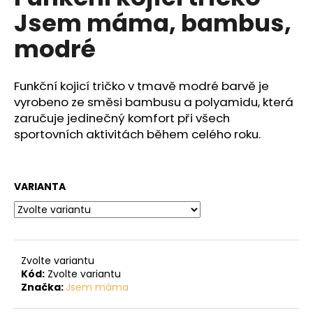
č
je
Jsem máma, bambus,
0,0
u
z
j
modré
5
e
hvězdiček.
m
e
Funkční kojicí tričko v tmavě modré barvě je
vyrobeno ze směsi bambusu a polyamidu, která
zaručuje jedinečný komfort při všech
sportovních aktivitách během celého roku.
VARIANTA
Zvolte variantu
Kód:
Zvolte variantu
Značka:
Jsem máma