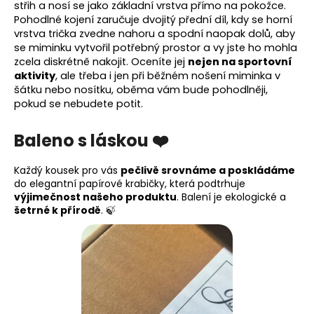
střih a nosí se jako základní vrstva přímo na pokožce.
Pohodlné kojení zaručuje dvojitý přední díl, kdy se horní
vrstva trička zvedne nahoru a spodní naopak dolů, aby
se miminku vytvořil potřebný prostor a vy jste ho mohla
zcela diskrétně nakojit. Oceníte jej
nejen na sportovní
aktivity
, ale třeba i jen při běžném nošení miminka v
šátku nebo nosítku, oběma vám bude pohodlněji,
pokud se nebudete potit.
Baleno s láskou ❤️
Každý kousek pro vás
pečlivě srovnáme a poskládáme
do elegantní papírové krabičky, která podtrhuje
výjimečnost našeho produktu
. Balení je ekologické a
šetrné k přírodě
. 🍃