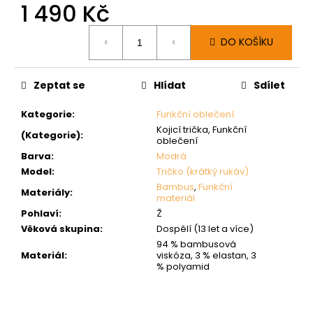
1 490 Kč
Měrná
DO KOŠÍKU
cena:
Zeptat se
Hlídat
Sdílet
Kategorie
:
Funkční oblečení
Kojicí trička, Funkční
(Kategorie)
:
oblečení
Barva
:
Modrá
Model
:
Tričko (krátký rukáv)
Bambus
,
Funkční
Materiály
:
materiál
Pohlaví
:
Ž
Věková skupina
:
Dospělí (13 let a více)
94 % bambusová
Materiál
:
viskóza, 3 % elastan, 3
% polyamid