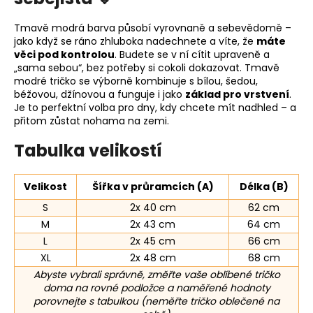
Tmavě modrá barva působí vyrovnaně a sebevědomě –
jako když se ráno zhluboka nadechnete a víte, že
máte
věci pod kontrolou
. Budete se v ní cítit upraveně a
„sama sebou“, bez potřeby si cokoli dokazovat. Tmavě
modré tričko se výborně kombinuje s bílou, šedou,
béžovou, džínovou a funguje i jako
základ pro vrstvení
.
Je to perfektní volba pro dny, kdy chcete mít nadhled – a
přitom zůstat nohama na zemi.
Tabulka velikostí
Velikost
Šířka v průramcích (A)
Délka (B)
S
2x 40 cm
62 cm
M
2x 43 cm
64 cm
L
2x 45 cm
66 cm
XL
2x 48 cm
68 cm
Abyste vybrali správně, změřte vaše oblíbené tričko
doma na rovné podložce a naměřené hodnoty
porovnejte s tabulkou (neměřte tričko oblečené na