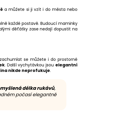
ně
a můžete si ji vzít i do města nebo
 úplně každé postavě. Budoucí maminky
alými děťátky zase nedají dopustit na
zachumlat se můžete i do prostorné
ek
. Další vychytávkou jsou
elegantní
ina nikde neprofukuje
.
omyšlená délka rukávů
,
hladném počasí elegantně