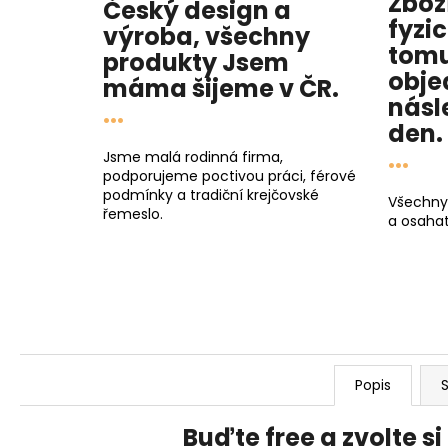
Zbož
Český design a
fyzi
výroba, všechny
tomu
produkty
Jsem
obje
máma
šijeme v ČR.
násl
...
den
.
...
Jsme malá rodinná firma,
podporujeme poctivou práci, férové
podmínky a tradiční krejčovské
Všechny
řemeslo.
a osahat
Popis
S
Buďte free a zvolte si