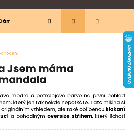
Hledat
Přihlášení
Nákupní
Dámské oblečení
Ergonomická nosítka
košík
odnocení
ina Jsem máma
 mandala
vě modré a petrolejové barvě na první pohled
m, který jen tak někde nepotkáte. Tato mikina si
n originálním vzhledem, ale také oblíbenou
klokaní
ucí
a pohodlným
oversize střihem
, který lichotí