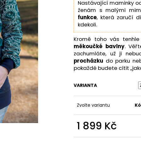
Nastávající maminky oc
ženám s malými mimi
funkce
, která zaručí d
kdekoli.
Kromě toho vás tenhle
měkoučké bavlny
. Věř
zachumláte, už ji nebu
procházku
do parku ne
pokaždé budete cítit „ja
VARIANTA
Zvolte variantu
Kó
1 899 Kč
Měrná
cena: