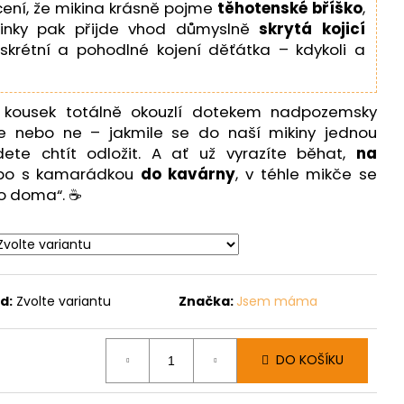
ení, že mikina krásně pojme
těhotenské bříško
,
nky pak přijde vhod důmyslně
skrytá kojicí
iskrétní a pohodlné kojení děťátka – kdykoli a
 kousek totálně okouzlí dotekem nadpozemsky
te nebo ne – jakmile se do naší mikiny jednou
dete chtít odložit. A ať už vyrazíte běhat,
na
bo s kamarádkou
do kavárny
, v téhle mikče se
ko doma“. ☕
d:
Zvolte variantu
Značka:
Jsem máma
DO KOŠÍKU