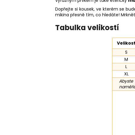
Výrazným prvkem je také éterický
mo
Dopřejte si kousek, ve kterém se bude
mikina přesně tím, co hledáte! Mrkně
Tabulka velikostí
Velikos
S
M
L
XL
Abyste 
naměřen