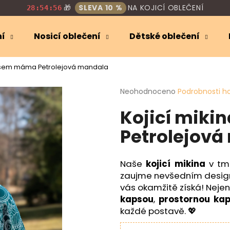
🎁
SLEVA 10 %
NA KOJICÍ OBLEČENÍ
28:54:55
ní
Nosicí oblečení
Dětské oblečení
Co potřebujete najít?
 Jsem máma Petrolejová mandala
Průměrné
Neohodnoceno
Podrobnosti h
HLEDAT
hodnocení
Kojicí mik
produktu
je
Petrolejová
0,0
Doporučujeme
z
5
hvězdiček.
Naše
kojicí mikina
v tma
zaujme nevšedním designe
vás okamžitě získá! Neje
kapsou
,
prostornou kap
každé postavě. 💖