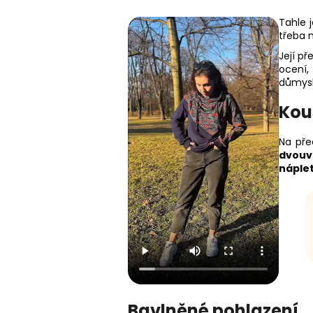
Tahle 
třeba 
Její p
ocení,
důmys
Kou
Na pře
dvouv
náple
Bavlněné pohlazení