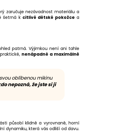
terý zaručuje nezávadnost materiálu a
ě šetrná k
citlivé dětské pokožce
a
hled patrná. Výjimkou není ani tahle
 praktické,
nenápadné a maximálně
 svou oblíbenou mikinu
do nepozná, že jste si ji
ásti působí klidně a vyrovnaně, horní
ní dynamiku, která vás odliší od davu.