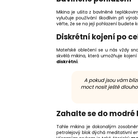
Mikina je ušita z bavlněné teplákov
vylučuje používání škodlivin při výro
věřte, že se na její pohlazení budete k
Diskrétní kojení po ce
Mateřské oblečení se u nás vždy sna
skvělá mikina, která umožňuje kojen
diskrétní
.
A pokud jsou vám blíz
moct nosit ještě dlouh
Zahalte se do modré
Tahle mikina je dokonalým zosobn
petrolejový blok dýchá meditativní en