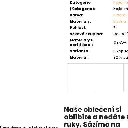
Kategorie
:
Kojicí m
(Kategorie)
:
Kojicí m
Barva
:
Modrá
,
Materiály
:
Bavlna
Pohlaví
:
Ž
Věková skupina
:
Dospělí 
Materiály s
OEKO-TE
certifikací
:
Varianta
:
S kapuc
Materiál
:
92 % ba
Naše oblečení si
oblíbíte a nedáte 
ruky. Sázíme na