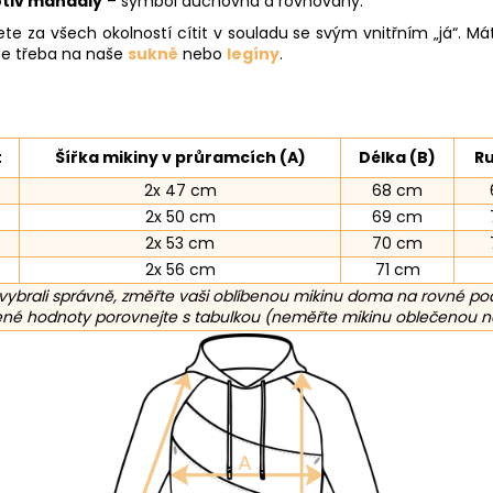
tiv mandaly
– symbol duchovna a rovnováhy.
te za všech okolností cítit v souladu se svým vnitřním „já“. Máte
te třeba na naše
sukně
nebo
legíny
.
t
Šířka mikiny v průramcích (A)
Délka (B)
Ru
2x 47 cm
68 cm
2x 50 cm
69 cm
2x 53 cm
70 cm
2x 56 cm
71 cm
vybrali správně, změřte vaši oblíbenou mikinu doma na rovné po
é hodnoty porovnejte s tabulkou (neměřte mikinu oblečenou n