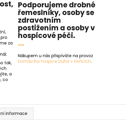
nost
,
Podporujeme drobné
řemeslníky, osoby se
zdravotním
postižením a osoby v
ní,
hospicové péči
.
 pro
...
íme za
nál.
Nákupem u nás přispíváte na provoz
Domácího hospice Duha v Hořicích
.
o tak,
ých
íte, a
, co
tní informace