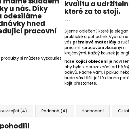
í máme skladem
kvalitu
a
udržitel
cky u nás
. Díky
které za to stojí.
 odesíláme
...
dnávky hned
edující pracovní
Šijeme oblečení, které je elegant
praktické a pohodlné. Vybíráme
vás
prémiové materiály
a ruč
precizní zpracování zkušenými
krejčovými. Každý kousek je origi
 produkty si můžete vyzkoušet
Naše
kojicí oblečení
je navržen
.
aby bylo k nerozeznání od běžn
oděvů. Padne vám, i pokud nekoj
bude vás těšit ještě dlouho poté
kojit přestanete.
ouvisející (4)
Podobné (4)
Hodnocení
Osta
 pohodlí!