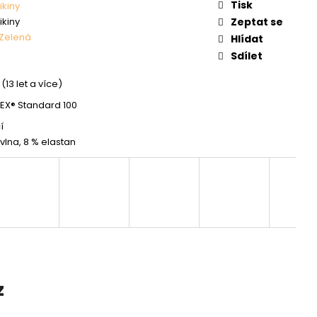
Tisk
ikiny
ikiny
Zeptat se
Zelená
Hlídat
Sdílet
(13 let a více)
X® Standard 100
í
vlna, 8 % elastan
z