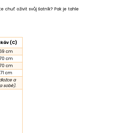
 chuť oživit svůj šatník? Pak je tahle
káv (C)
69 cm
70 cm
70 cm
71 cm
dložce a
a sobě).