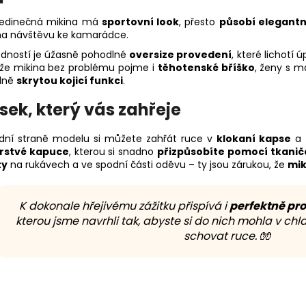
jedinečná mikina má
sportovní look
, přesto
působí elegant
na návštěvu ke kamarádce.
ředností je úžasně pohodlné
oversize provedení
, které lichotí
 že mikina bez problému pojme i
těhotenské bříško
, ženy s m
lně
skrytou kojicí funkci
.
sek, který vás zahřeje
dní straně modelu si můžete zahřát ruce v
klokaní kapse
a 
rstvé kapuce
, kterou si snadno
přizpůsobíte pomocí tkanič
ty
na rukávech a ve spodní části oděvu – ty jsou zárukou, že
mik
K dokonale hřejivému zážitku přispívá i
perfektně pr
kterou jsme navrhli tak, abyste si do nich mohla v c
schovat ruce. 🧤