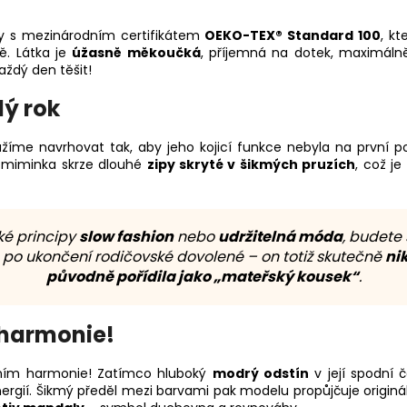
iny s mezinárodním certifikátem
OEKO-TEX® Standard 100
, k
bě. Látka je
úžasně měkoučká
, příjemná na dotek, maximáln
aždý den těšit!
lý rok
žíme navrhovat tak, aby jeho kojicí funkce nebyla na první po
í miminka skrze dlouhé
zipy skryté v šikmých pruzích
, což je
ké principy
slow fashion
nebo
udržitelná móda
, budete
o po ukončení rodičovské dovolené – on totiž skutečně
nik
původně pořídila jako „mateřský kousek“
.
 harmonie!
ěním harmonie! Zatímco hluboký
modrý odstín
v její spodní č
ergií. Šikmý předěl mezi barvami pak modelu propůjčuje originál