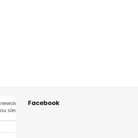
Facebook
newsletteru a
ou slevu ani akci!