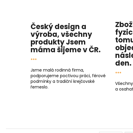
Zbož
Český design a
fyzi
výroba, všechny
tomu
produkty
Jsem
obje
máma
šijeme v ČR.
násl
...
den
.
...
Jsme malá rodinná firma,
podporujeme poctivou práci, férové
podmínky a tradiční krejčovské
Všechny
řemeslo.
a osahat