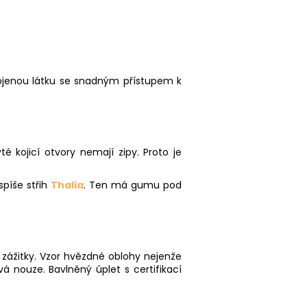
dvojenou látku se snadným přístupem k
té kojicí otvory nemají zipy. Proto je
píše střih
Thalia
. Ten má gumu pod
 zážitky. Vzor hvězdné oblohy nejenže
á nouze. Bavlněný úplet s certifikací