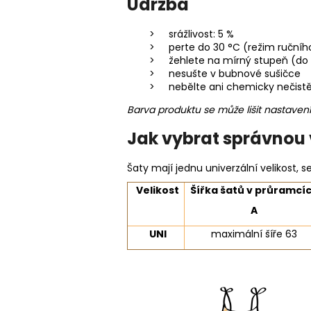
Údržba
srážlivost: 5 %
perte do 30 °C (režim ručníh
žehlete na mírný stupeň (do 
nesušte v bubnové sušičce
nebělte ani chemicky nečist
Barva produktu se může lišit nastaven
Jak vybrat správnou 
Šaty mají jednu univerzální velikost,
Velikost
Šířka šatů v průramcí
A
UNI
maximální šíře 63