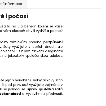
tní informace
vě i počasí
zvětšila na L a během kojení se vaše
é vám alespoň chvíli vydrží a padne?
ázacím ramínkům snadno
přizpůsobí
L
. Šaty využijete v letních dnech, ale
 oblečení - s bílým tričkem a legínami
 na jakoukoliv společenskou událost.
te jejich variabilitu. Volný áčkový střih
e či pod prsy, což využijete zejména v
li, se jednoduše
upravuje délka šatů
dokonalosti
a vyzdvihnou přednosti,