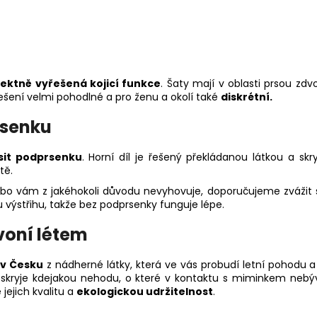
ektně vyřešená kojicí funkce
. Šaty mají v oblasti prsou z
ešení velmi pohodlné a pro ženu a okolí také
diskrétní.
senku
it podprsenku
. Horní díl je řešený překládanou látkou a skry
tě.
o vám z jakéhokoli důvodu nevyhovuje, doporučujeme zvážit s
 výstřihu, takže bez podprsenky funguje lépe.
voní létem
 v Česku
z nádherné látky, která ve vás probudí letní pohodu a
no skryje kdejakou nehodu, o které v kontaktu s miminkem nebýv
 jejich kvalitu a
ekologickou udržitelnost
.