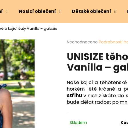
ní
Nosicí oblečení
Dětské oblečení
é a kojicí šaty Vanilla – galaxie
Co potřebujete najít?
Průměrné
Neohodnoceno
Podrobnosti h
hodnocení
UNISIZE těho
produktu
HLEDAT
je
Vanilla – ga
0,0
z
5
Doporučujeme
hvězdiček.
Naše kojicí a těhotensk
horkém létě krásně a po
střihu
v nich získáte do
bude dělat radost po mno
Skladem
Kód