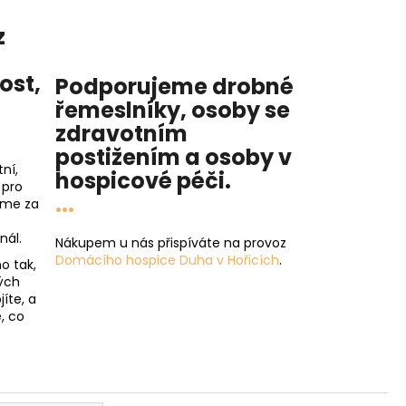
z
nost
,
Podporujeme drobné
řemeslníky, osoby se
zdravotním
postižením a osoby v
ní,
hospicové péči
.
 pro
...
íme za
nál.
Nákupem u nás přispíváte na provoz
Domácího hospice Duha v Hořicích
.
o tak,
ých
íte, a
, co