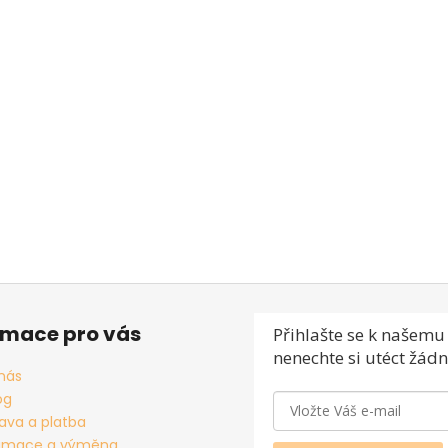
rmace pro vás
Přihlašte se
k našemu 
nenechte si utéct žádn
nás
og
ava a platba
amace a výměna