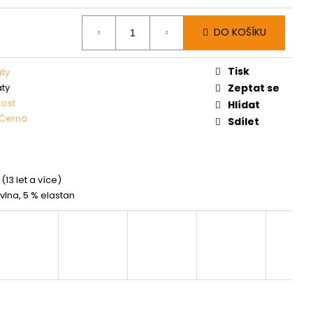
DO KOŠÍKU
Tisk
aty
aty
Zeptat se
kost
Hlídat
Černá
Sdílet
(13 let a více)
vlna, 5 % elastan