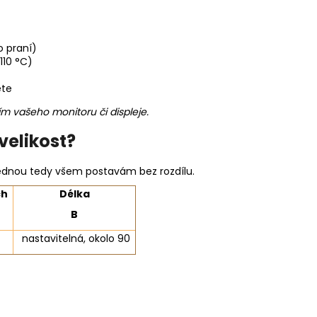
o praní)
110 °C)
ěte
ím vašeho monitoru či displeje.
velikost?
 sednou tedy všem postavám bez rozdílu.
ch
Délka
B
nastavitelná, okolo 90