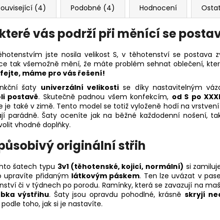
ouvisející (4)
Podobné (4)
Hodnocení
Osta
 které vás podrží při měnící se posta
ěhotenstvím jste nosila velikost S, v těhotenství se postava 
ce tak všemožně mění, že máte problém sehnat oblečení, kter
fejte, máme pro vás řešení!
unkční šaty
univerzální velikosti
se díky nastavitelným v
li postavě
. Skutečně padnou všem konfekcím,
od S po XXX
e je také v zimě. Tento model se totiž vyloženě hodí na vrstvení
jí parádně. Šaty oceníte jak na běžné každodenní nošení, tak
volit vhodné doplňky.
působivý originální střih
hto šatech typu
3v1 (těhotenské, kojicí, normální)
si zamiluje
 upravíte přidaným
látkovým páskem
. Ten lze uvázat v pas
nství či v týdnech po porodu. Ramínky, která se zavazují na maš
ubka výstřihu
. Šaty jsou opravdu pohodlné, krásně
skryjí ne
podle toho, jak si je nastavíte.