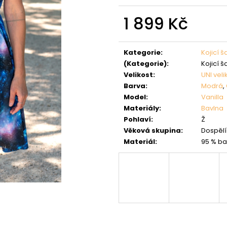
1 899 Kč
Měrná
cena:
Kategorie
:
Kojicí š
(Kategorie)
:
Kojicí š
Velikost
:
UNI veli
Barva
:
Modrá
,
Model
:
Vanilla
Materiály
:
Bavlna
Pohlaví
:
Ž
Věková skupina
:
Dospělí 
Materiál
:
95 % ba