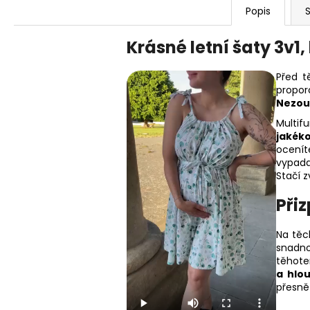
Popis
S
Krásné letní šaty 3v1,
Před t
propor
Nezou
Multif
jakéko
ocenít
vypada
Stačí z
Přiz
Na těc
snadno
těhote
a hlo
přesně 