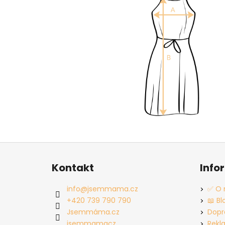
Z
á
Kontakt
Info
p
a
info
@
jsemmama.cz
✅ O 
t
+420 739 790 790
📖 Bl
í
Jsemmáma.cz
Dopr
jsemmamacz
Rekl