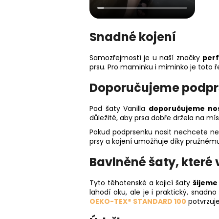
Snadné kojení
Samozřejmostí je u naší značky
perf
prsu. Pro maminku i miminko je toto ř
Doporučujeme podpr
Pod šaty Vanilla
doporučujeme nos
důležité, aby prsa dobře držela na mís
Pokud podprsenku nosit nechcete neb
prsy a kojení umožňuje díky pružnému
Bavlněné šaty, které 
Tyto těhotenské a kojicí šaty
šijeme
lahodí oku, ale je i praktický, snad
OEKO-TEX® STANDARD 100
potvrzuje