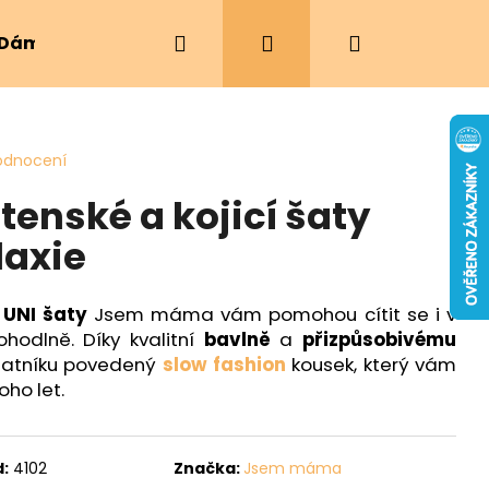
Hledat
Přihlášení
Nákupní
Dámské oblečení
Ergonomická nosítka
košík
odnocení
tenské a kojicí šaty
laxie
é
UNI šaty
Jsem máma vám pomohou cítit se i v
hodlně. Díky kvalitní
bavlně
a
přizpůsobivému
 šatníku povedený
slow fashion
kousek, který vám
ho let.
:
4102
Značka:
Jsem máma