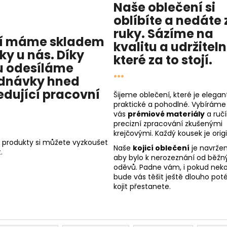
Naše oblečení si
oblíbíte a nedáte 
ruky. Sázíme na
í máme skladem
kvalitu
a
udržitel
cky u nás
. Díky
které za to stojí.
 odesíláme
...
dnávky hned
edující pracovní
Šijeme oblečení, které je elegant
praktické a pohodlné. Vybíráme
vás
prémiové materiály
a ruč
precizní zpracování zkušenými
krejčovými. Každý kousek je origi
 produkty si můžete vyzkoušet
Naše
kojicí oblečení
je navržen
.
aby bylo k nerozeznání od běžn
oděvů. Padne vám, i pokud nekoj
bude vás těšit ještě dlouho poté
kojit přestanete.