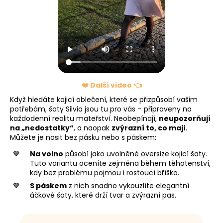
❤️ Další video 👈
Když hledáte kojicí oblečení, které se přizpůsobí vašim
potřebám, šaty Silvia jsou tu pro vás – připraveny na
každodenní realitu mateřství. Neobepínají,
neupozorňují
na „nedostatky“
, a naopak
zvýrazní to, co mají
.
Můžete je nosit bez pásku nebo s páskem:
Na volno
působí jako uvolněné oversize kojicí šaty.
Tuto variantu oceníte zejména během těhotenství,
kdy bez problému pojmou i rostoucí bříško.
S páskem
z nich snadno vykouzlíte elegantní
áčkové šaty, které drží tvar a zvýrazní pas.