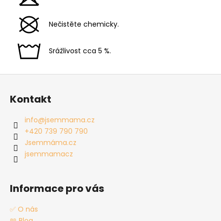
Nečistěte chemicky.
Srážlivost cca 5 %.
Z
á
Kontakt
p
a
info
@
jsemmama.cz
t
+420 739 790 790
í
Jsemmáma.cz
jsemmamacz
Informace pro vás
✅ O nás
📖 Blog