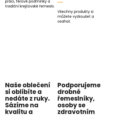
...
práci, férové podmínky a
tradiční krejčovské řemeslo.
Všechny produkty si
můžete vyzkoušet a
osahat.
Naše oblečení
Podporujeme
si oblíbíte a
drobné
nedáte z ruky.
řemeslníky,
Sázíme na
osoby se
kvalitu
a
zdravotním