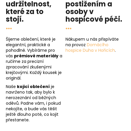
udržitelnost
,
postižením a
které za to
osoby v
stojí.
hospicové péči
.
...
...
Šijeme oblečení, které je
Nákupem u nás přispíváte
elegantní, praktické a
na provoz
Domácího
pohodlné. Vybíráme pro
hospice Duha v Hořicích
.
vás
prémiové materiály
a
ručíme za precizní
zpracování zkušenými
krejčovými. Každý kousek je
originál.
Naše
kojicí oblečení
je
navrženo tak, aby bylo k
nerozeznání od běžných
oděvů. Padne vám, i pokud
nekojíte, a bude vás těšit
ještě dlouho poté, co kojit
přestanete.