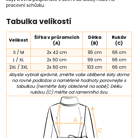
pracovní schůzku.
Tabulka velikostí
Šířka v průramcích
Délka
Rukáv
Velikost
(A)
(B)
(C)
S / M
2x 42 cm
95 cm
66 cm
L / XL
2x 50 cm
99 cm
66 cm
2XL / 3XL
2x 60 cm
103 cm
66 cm
Abyste vybrali správně, změřte vaše oblíbené šaty doma
na rovné podložce a naměřené hodnoty porovnejte s
tabulkou (neměřte šaty oblečené na sobě). Délku
rukávu (C) měřte od ramenního švu.