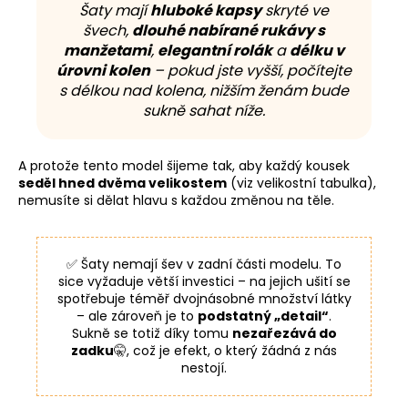
Šaty mají
hluboké kapsy
skryté ve
švech,
dlouhé nabírané rukávy s
manžetami
,
elegantní rolák
a
délku v
úrovni kolen
– pokud jste vyšší, počítejte
s délkou nad kolena, nižším ženám bude
sukně sahat níže.
A protože tento model šijeme tak, aby každý kousek
seděl hned dvěma velikostem
(viz velikostní tabulka),
nemusíte si dělat hlavu s každou změnou na těle.
✅ Šaty nemají šev v zadní části modelu. To
sice vyžaduje větší investici – na jejich ušití se
spotřebuje téměř dvojnásobné množství látky
– ale zároveň je to
podstatný „detail“
.
Sukně se totiž díky tomu
nezařezává do
zadku
🤫, což je efekt, o který žádná z nás
nestojí.