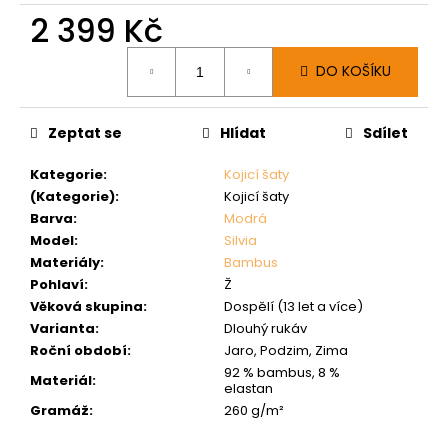
2 399 Kč
Měrná
DO KOŠÍKU
cena:
Zeptat se
Hlídat
Sdílet
Kategorie
:
Kojicí šaty
(Kategorie)
:
Kojicí šaty
Barva
:
Modrá
Model
:
Silvia
Materiály
:
Bambus
Pohlaví
:
Ž
Věková skupina
:
Dospělí (13 let a více)
Varianta
:
Dlouhý rukáv
Roční období
:
Jaro, Podzim, Zima
92 % bambus, 8 %
Materiál
:
elastan
Gramáž
:
260 g/m²