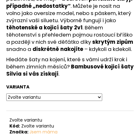
případné „nedostatky“
. Můžete je nosit na
volno jako oversize model, nebo s páskem, který
zvýrazní vaši siluetu. Výborně fungují i jako
těhotenské a kojicí šaty 2v1
. Během
těhotenství s přehledem pojmou rostoucí bříško
a později v nich své děťátko díky
skrytým zipům
snadno a
diskrétně nakojíte
– kdykoli a kdekoli.
Hledáte šaty na kojení, které s vámi udrží krok i
během zimních měsíců?
Bambusové kojicí šaty
Silvia si vás získají
.
VARIANTA
Zvolte variantu
Kód:
Zvolte variantu
Značka:
Jsem máma