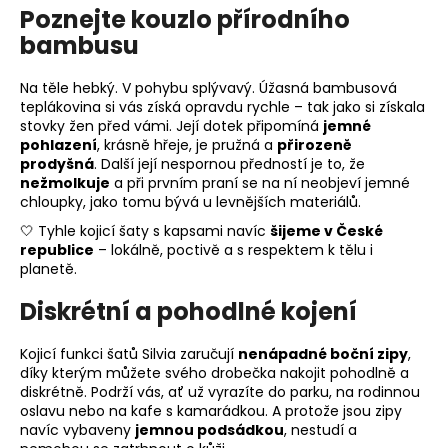
Poznejte kouzlo přírodního
bambusu
Na těle hebký. V pohybu splývavý. Úžasná bambusová
teplákovina si vás získá opravdu rychle – tak jako si získala
stovky žen před vámi. Její dotek připomíná
jemné
pohlazení
, krásně hřeje, je pružná a
přirozeně
prodyšná
. Další její nespornou předností je to, že
nežmolkuje
a při prvním praní se na ní neobjeví jemné
chloupky, jako tomu bývá u levnějších materiálů.
🤍 Tyhle kojicí šaty s kapsami navíc
šijeme v České
republice
– lokálně, poctivě a s respektem k tělu i
planetě.
Diskrétní a pohodlné kojení
Kojicí funkci šatů Silvia zaručují
nenápadné boční zipy
,
díky kterým můžete svého drobečka nakojit pohodlně a
diskrétně. Podrží vás, ať už vyrazíte do parku, na rodinnou
oslavu nebo na kafe s kamarádkou. A protože jsou zipy
navíc vybaveny
jemnou podsádkou
, nestudí a