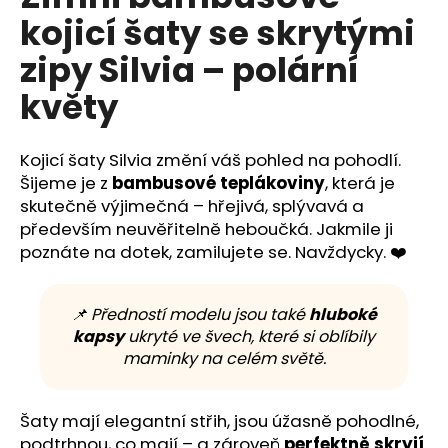
č
je
kojicí šaty se skrytými
0,0
u
z
j
zipy Silvia – polární
5
e
hvězdiček.
m
květy
e
Kojicí šaty Silvia změní váš pohled na pohodlí.
Šijeme je z
bambusové teplákoviny
, která je
skutečně výjimečná – hřejivá, splývavá a
především neuvěřitelně heboučká. Jakmile ji
poznáte na dotek, zamilujete se. Navždycky. ❤️
📌 Předností modelu jsou také
hluboké
kapsy
ukryté ve švech, které si oblíbily
maminky na celém světě.
Šaty mají elegantní střih, jsou úžasně pohodlné,
podtrhnou, co mají – a zároveň
perfektně skryjí