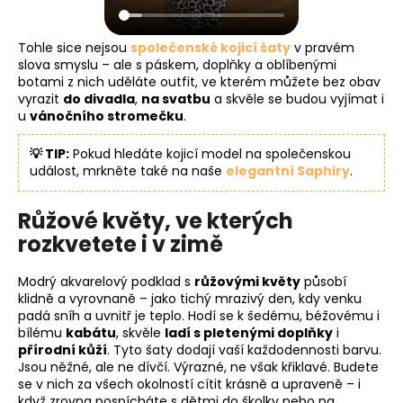
Tohle sice nejsou
společenské kojicí šaty
v pravém
slova smyslu – ale s páskem, doplňky a oblíbenými
botami z nich uděláte outfit, ve kterém můžete bez obav
vyrazit
do divadla
,
na svatbu
a skvěle se budou vyjímat i
u
vánočního stromečku
.
💡 TIP:
Pokud hledáte kojicí model na společenskou
událost, mrkněte také na naše
elegantní Saphiry
.
Růžové květy, ve kterých
rozkvetete i v zimě
Modrý akvarelový podklad s
růžovými květy
působí
klidně a vyrovnaně – jako tichý mrazivý den, kdy venku
padá sníh a uvnitř je teplo. Hodí se k šedému, béžovému i
bílému
kabátu
, skvěle
ladí s pletenými doplňky
i
přírodní kůží
. Tyto šaty dodají vaší každodennosti barvu.
Jsou něžné, ale ne dívčí. Výrazné, ne však křiklavé. Budete
se v nich za všech okolností cítit krásně a upraveně – i
když zrovna pospícháte s dětmi do školky nebo na