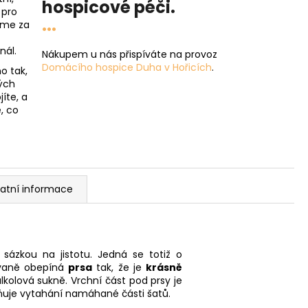
hospicové péči
.
 pro
...
íme za
nál.
Nákupem u nás přispíváte na provoz
Domácího hospice Duha v Hořicích
.
o tak,
ých
íte, a
, co
atní informace
 sázkou na jistotu. Jedná se totiž o
ovaně obepíná
prsa
tak, že je
krásně
lkolová sukně. Vrchní část pod prsy je
ňuje vytahání namáhané části šatů.