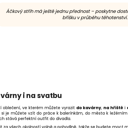
Áčkový střih má ještě jednu přednost – poskytne dost
bříšku v průběhu těhotenství.
kavárny i na svatbu
cí oblečení, ve kterém můžete vyrazit
do kavárny
,
na hřiště
i
e si je můžete vzít do práce k balerínkám, do města k ležérní
ch stává perfektní outfit do divadla.
tit za všech okolností volně a pohodlně, takže se budete moc