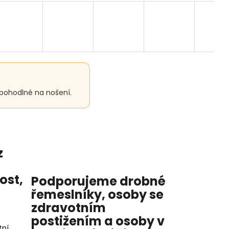
 pohodlné na nošení.
z
nost
,
Podporujeme drobné
řemeslníky, osoby se
zdravotním
postižením a osoby v
ní,