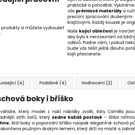
praktické a pohodlné. Vybíráme
vás
prémiové materiály
a ruč
precizní zpracování zkušenými
krejčovými. Každý kousek je origi
 produkty si můžete vyzkoušet
Naše
kojicí oblečení
je navržen
.
aby bylo k nerozeznání od běžn
oděvů. Padne vám, i pokud nekoj
bude vás těšit ještě dlouho poté
kojit přestanete.
uvisející (4)
Podobné (4)
Hodnocení (2)
Ost
 schová boky i bříško
váháte, který model z naší nabídky zvolit, šaty Camilla jsou
adnější střih šatů, který
sedne každé postavě
– látka rafin
ihne
, širší boky a poporodní bříško naopak elegantně schová pů
zakončena pružným širokým lemem, který drží na místě a zabra