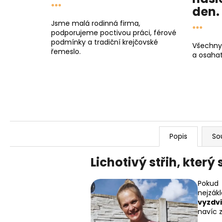
...
den
.
...
Jsme malá rodinná firma,
podporujeme poctivou práci, férové
podmínky a tradiční krejčovské
Všechny
řemeslo.
a osahat
Popis
So
Lichotivý střih, který
Pokud 
nejzákl
vyzdv
navíc 