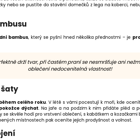
lezky nebo se pustíte do stavění domečků z lega na koberci, neb
bambusu
odní bambus
, který se pyšní hned několika přednostmi – je
pr
tně drží tvar, při častém praní se nesmršťuje ani nežmol
oblečení nedocenitelná vlastnost!
 šaty
během celého roku
. V létě s vámi pocestují k moři, kde ocenít
 pokožce dýchat
. Na jaře a na podzim k nim přidáte pléd a p
ty se skvěle hodí pro vrstvení oblečení, s kabátkem a kozačkam
opených místnostech pak oceníte jejich prodyšnost a volnost.
jení