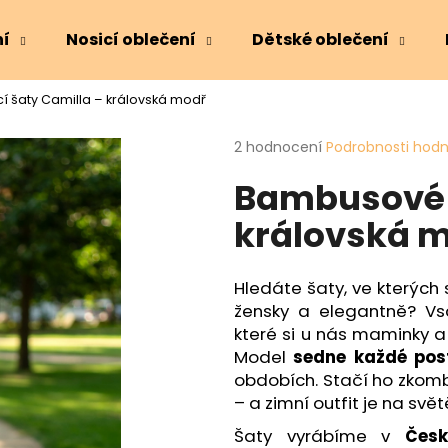
ní
Nosicí oblečení
Dětské oblečení
í šaty Camilla – královská modř
Co potřebujete najít?
Průměrné
2 hodnocení
Podrobnosti hod
hodnocení
Bambusové k
produktu
HLEDAT
je
královská 
5,0
z
5
Doporučujeme
hvězdiček.
Hledáte šaty, ve kterých 
žensky a elegantně? V
které si u nás maminky a 
Model
sedne každé pos
obdobích. Stačí ho zkom
– a zimní outfit je na svět
Šaty vyrábíme v
Česk