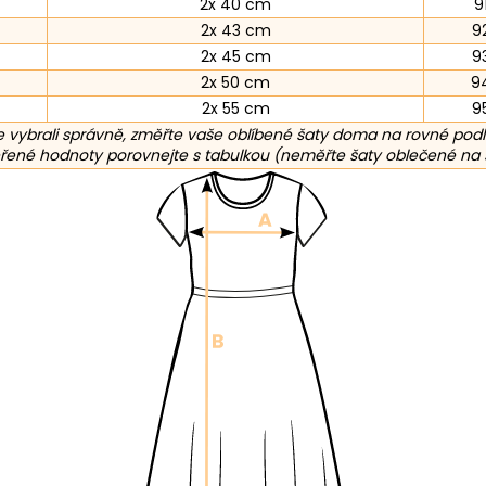
2x 40 cm
9
2x 43 cm
9
2x 45 cm
9
2x 50 cm
9
2x 55 cm
9
 vybrali správně, změřte vaše oblíbené šaty doma na rovné pod
ené hodnoty porovnejte s tabulkou (neměřte šaty oblečené na 