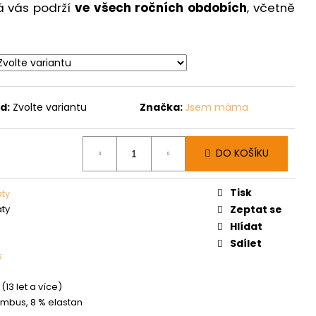
á vás podrží
ve všech ročních obdobích
, včetně
d:
Zvolte variantu
Značka:
Jsem máma
DO KOŠÍKU
Tisk
aty
aty
Zeptat se
Hlídat
Sdílet
s
(13 let a více)
mbus, 8 % elastan