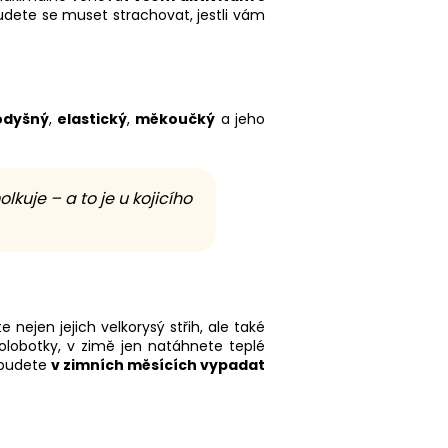
udete se muset strachovat, jestli vám
odyšný
,
elastický
,
měkoučký
a jeho
kuje – a to je u kojicího
e nejen jejich velkorysý střih, ale také
olobotky, v zimě jen natáhnete teplé
i budete
v zimních měsících vypadat