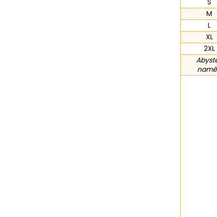
S
M
L
XL
2XL
Abyste
naměř