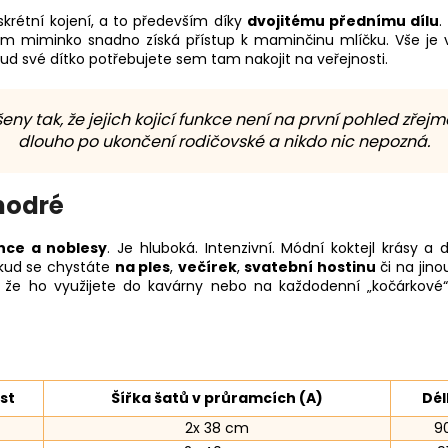
krétní kojení, a to především díky
dvojitému přednímu dílu
.
ím miminko snadno získá přístup k maminčinu mlíčku. Vše je 
okud své dítko potřebujete sem tam nakojit na veřejnosti.
eny tak, že jejich kojicí funkce není na první pohled zřejm
dlouho po ukončení rodičovské a nikdo nic nepozná.
modré
nce a noblesy
. Je hluboká. Intenzivní. Módní koktejl krásy 
okud se chystáte
na ples
,
večírek
,
svatební hostinu
či na jino
í, že ho využijete do kavárny nebo na každodenní „kočárkové“
st
Šířka šatů v průramcích (A)
Dél
2x 38 cm
9