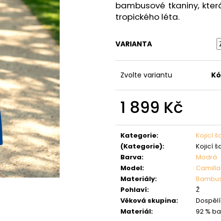
bambusové tkaniny, kter
tropického léta.
VARIANTA
Zvolte variantu
Kó
1 899 Kč
Měrná
cena:
Kategorie
:
Kojicí š
(Kategorie)
:
Kojicí š
Barva
:
Modrá
Model
:
Camilla
Materiály
:
Bambu
Pohlaví
:
Ž
Věková skupina
:
Dospělí 
Materiál
:
92 % ba