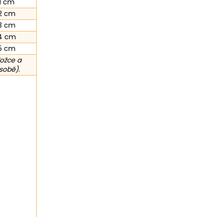
1 cm
2 cm
3 cm
4 cm
5 cm
ložce a
sobě).