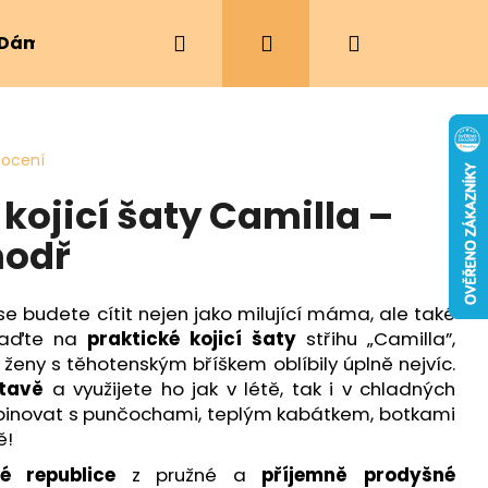
Hledat
Přihlášení
Nákupní
Dámské oblečení
Ergonomická nosítka
košík
nocení
ojicí šaty Camilla –
modř
se budete cítit nejen jako milující máma, ale také
saďte na
praktické kojicí šaty
střihu „Camilla”,
ženy s těhotenským bříškem oblíbily úplně nejvíc.
tavě
a využijete ho jak v létě, tak i v chladných
binovat s punčochami, teplým kabátkem, botkami
ě!
é republice
z pružné a
příjemně prodyšné