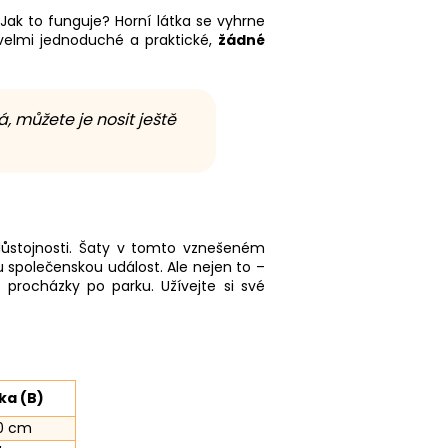
 Jak to funguje? Horní látka se vyhrne
velmi jednoduché a praktické,
žádné
á, můžete je nosit ještě
a důstojnosti. Šaty v tomto vznešeném
u společenskou událost. Ale nejen to –
 procházky po parku. Užívejte si své
ka (B)
0 cm