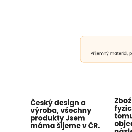
Příjemný materiál, 
Zbož
Český design a
fyzi
výroba, všechny
tomu
produkty
Jsem
obje
máma
šijeme v ČR.
násl