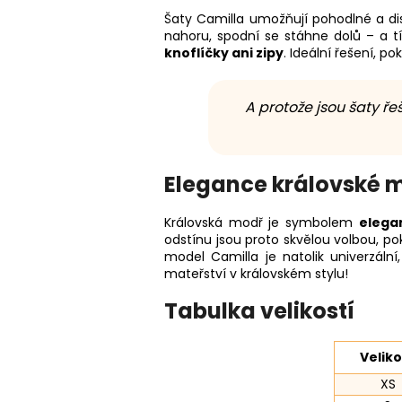
Šaty Camilla umožňují pohodlné a dis
nahoru, spodní se stáhne dolů – a t
knoflíčky ani zipy
. Ideální řešení, p
A protože jsou šaty řeš
Elegance královské 
Královská modř je symbolem
elega
odstínu jsou proto skvělou volbou, p
model Camilla je natolik univerzáln
mateřství v královském stylu!
Tabulka velikostí
Veliko
XS