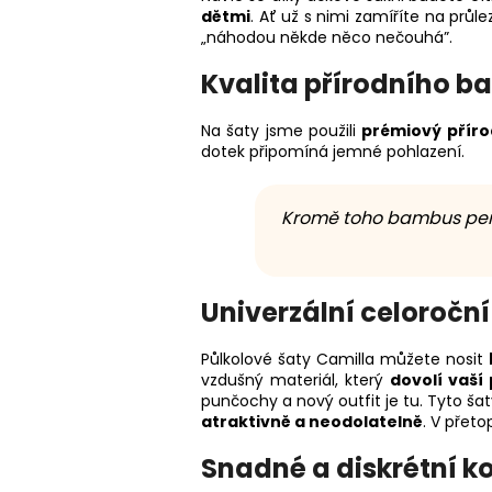
dětmi
. Ať už s nimi zamíříte na prů
„náhodou někde něco nečouhá”.
Kvalita přírodního 
Na šaty jsme použili
prémiový přír
dotek připomíná jemné pohlazení.
Kromě toho bambus perfek
Univerzální celoroční
Půlkolové šaty Camilla můžete nosit
vzdušný materiál, který
dovolí vaší
punčochy a nový outfit je tu. Tyto ša
atraktivně a neodolatelně
. V přet
Snadné a diskrétní ko