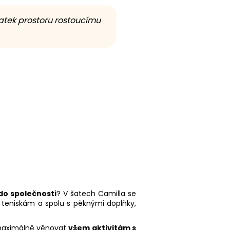
atek prostoru rostoucímu
do společnosti
? V šatech Camilla se
m teniskám a spolu s pěknými doplňky,
t maximálně věnovat
všem aktivitám s