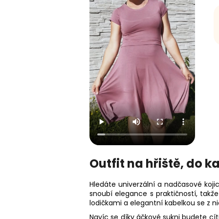
Outfit na hřiště, do 
Hledáte univerzální a nadčasové koji
snoubí elegance s praktičností, takž
lodičkami a elegantní kabelkou se z ni
Navíc se díky áčkové sukni budete cí