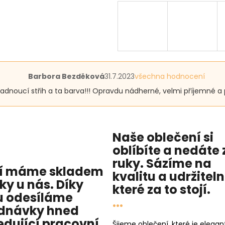
Hodnocení
Barbora Bezděková
31.7.2023
všechna hodnocení
produktu
padnoucí střih a ta barva!!! Opravdu nádherné, velmi příjemné a
je
5
z
5
hvězdiček.
Naše oblečení si
oblíbíte a nedáte 
ruky. Sázíme na
í máme skladem
kvalitu
a
udržitel
cky u nás
. Díky
které za to stojí.
 odesíláme
...
dnávky hned
edující pracovní
Šijeme oblečení, které je elegant