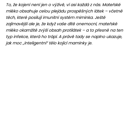
To, že kojení není jen o výživě, ví asi každá z nás. Mateřské
mléko obsahuje celou plejádu prospěšných látek – včetně
těch, které posilují imunitní systém miminka. Ještě
zajímavější ale je, že když vaše dítě onemocní, mateřské
mléko okamžitě zvýší obsah protilátek – a to přesně na ten
typ infekce, která ho trápí. A právě tady se naplno ukazuje,
jak moc „inteligentní“ tělo kojící maminky je.