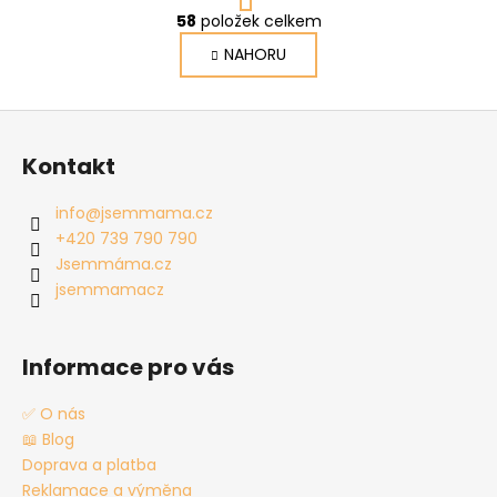
r
58
položek celkem
O
á
v
NAHORU
n
l
k
o
á
Z
v
d
á
á
a
Kontakt
n
p
c
í
í
a
info
@
jsemmama.cz
p
t
+420 739 790 790
r
í
Jsemmáma.cz
v
jsemmamacz
k
y
v
Informace pro vás
ý
p
✅ O nás
i
📖 Blog
s
Doprava a platba
u
Reklamace a výměna