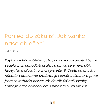
Pohled do zákulisí: Jak vzniká
naše oblečení
7.4.2025
Když si vybírám oblečení, chci, aby bylo dokonalé. Aby mi
sedělo, bylo pohodlné, kvalitní a abych se v něm cítila
hezky. No a přesně to chci i pro vás. 🧡 Cesta od prvního
nápadu k hotovému produktu je nicméně dlouhá, a proto
jsem se rozhodla pozvat vás do zákulisí naší výroby.
Poznejte naše oblečení blíž a přečtěte si, jak vzniká!
S
1
6
t