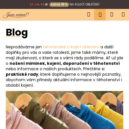
K
Přejít
🎁
SLEVA 10 %
NA KOJICÍ OBLEČENÍ
37:16:49
na
o
Hledat
Náku
M
obsah
Přihlášen
Zpět
Zpět
š
í
košík
Blog
C
k
o
p
Neprodáváme jen
těhotenské a kojicí oblečení
a další
o
doplňky pro vás a vaše ratolesti, jsme také mámy, které
mají zkušenosti, o které se s vámi rády podělíme. Ať už jde
t
o
nošení miminek, kojení, doporučení v těhotenství
ř
nebo informace o našich produktech. Přečtěte si
praktické rady
, které doplňujeme o nejnovější poznatky,
e
abychom vám přinesly aktuální informace v těhotenství i
b
období kojení.
u
V
j
ý
e
p
t
i
e
s
n