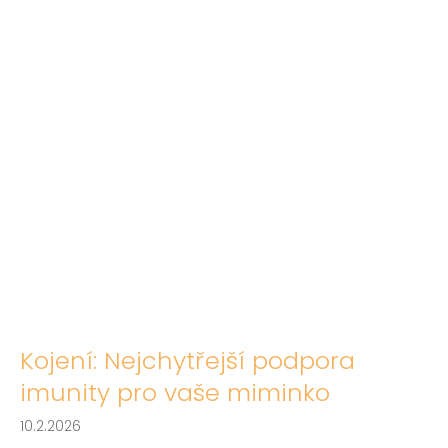
č
u
j
e
m
e
Kojení: Nejchytřejší podpora
imunity pro vaše miminko
10.2.2026