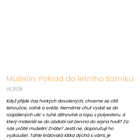
Mušelín: Poklad do letního šatníku
1.6.2025
Když přijde čas horkých dovolených, chceme se cítit
lehoučce, volně a svěže. Nemáme chuť vydat se do
rozpálených ulic v tuhé džínovině a topu z polyesteru. A
který materiál se do období od června do srpna hodí? Za
nás určitě mušelín! Znáte? Jestli ne, doporučuji ho
vyzkoušet. Tahle královská látka dýchá s vámi, je