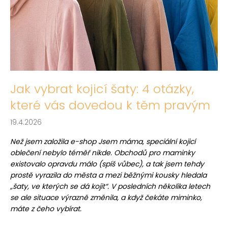
č
a
l
j
á
í
n
t
k
?
ů
Jak vybrat kojicí šaty: 4 otázky,
které vás dovedou k těm pravým
HLEDAT
19.4.2026
Než jsem založila e-shop Jsem máma, speciální kojicí
oblečení nebylo téměř nikde. Obchodů pro maminky
D
existovalo opravdu málo (spíš vůbec), a tak jsem tehdy
o
prostě vyrazila do města a mezi běžnými kousky hledala
p
„šaty, ve kterých se dá kojit“. V posledních několika letech
o
se ale situace výrazně změnila, a když čekáte miminko,
r
máte z čeho vybírat.
u