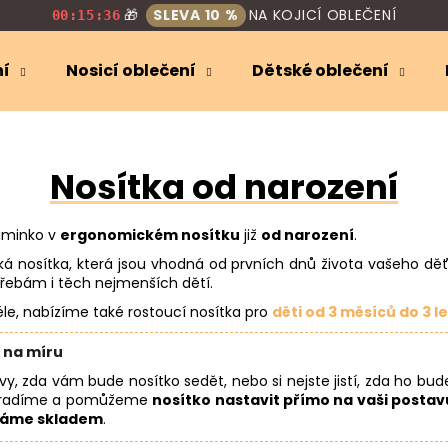
🎁
SLEVA 10 %
NA KOJICÍ OBLEČENÍ
00:15:35
ní
Nosicí oblečení
Dětské oblečení
Co potřebujete najít?
Nosítka od narození
HLEDAT
miminko v
ergonomickém nosítku
již
od narození
.
 nosítka, která jsou vhodná od prvních dnů života vašeho děť
Doporučujeme
řebám i těch nejmenších dětí.
déle, nabízíme také rostoucí nosítka pro
děti od 3 měsíců do 3 le
 na míru
vy, zda vám bude nosítko sedět, nebo si nejste jistí, zda ho bu
poradíme a pomůžeme
nosítko nastavit přímo na vaši postav
áme skladem
.