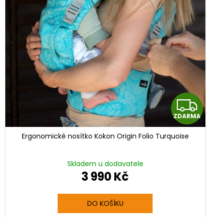
Z
ZDARMA
D
Ergonomické nosítko Kokon Origin Folio Turquoise
A
R
Skladem u dodavatele
3 990 Kč
M
M
A
DO KOŠÍKU