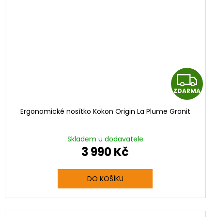
Z
ZDARMA
D
Ergonomické nosítko Kokon Origin La Plume Granit
A
R
Skladem u dodavatele
3 990 Kč
M
M
A
DO KOŠÍKU