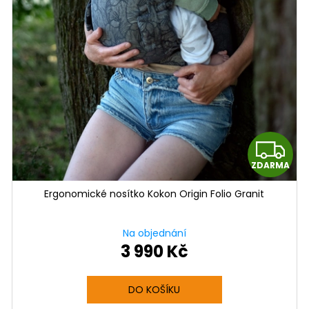
Z
ZDARMA
D
D
Ergonomické nosítko Kokon Origin Folio Granit
A
A
R
Na objednání
3 990 Kč
M
A
A
DO KOŠÍKU