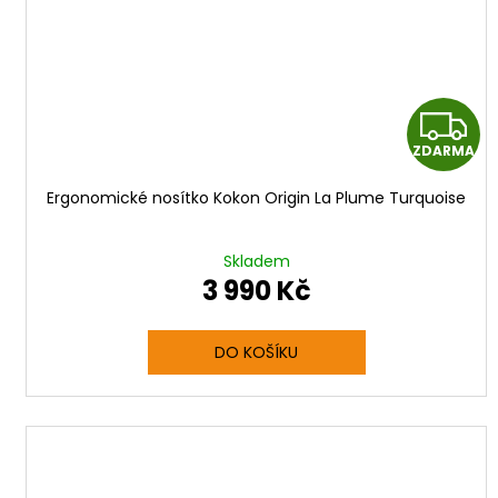
Z
ZDARMA
Ergonomické nosítko Kokon Origin La Plume Turquoise
R
Skladem
3 990 Kč
DO KOŠÍKU