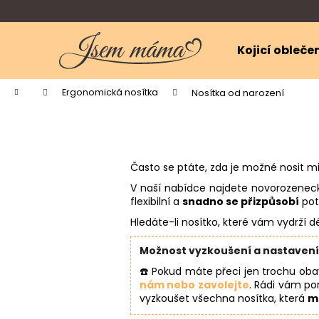
K
Přejít
na
o
obsah
Zpět
Zpět
š
Kojicí obleče
do
do
í
k
obchodu
obchodu
Domů
Ergonomická nosítka
Nosítka od narození
Často se ptáte, zda je možné nosit 
V naší nabídce najdete novorozenecká
flexibilní a
snadno se přizpůsobí
pot
Hledáte-li nosítko, které vám vydrží 
Možnost vyzkoušení a nastavení
☎️ Pokud máte přeci jen trochu oba
nám nebo zavolejte
. Rádi vám 
vyzkoušet všechna nosítka, která
m