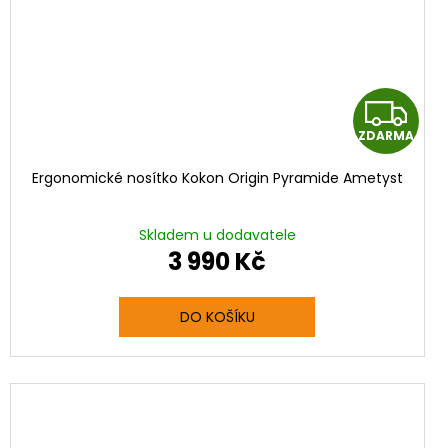
Z
ZDARMA
D
Ergonomické nosítko Kokon Origin Pyramide Ametyst
A
R
Skladem u dodavatele
3 990 Kč
M
M
A
DO KOŠÍKU