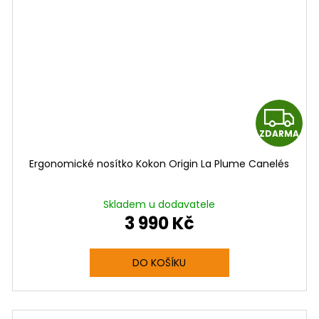
Z
ZDARMA
D
D
Ergonomické nosítko Kokon Origin La Plume Canelés
A
A
R
Skladem u dodavatele
3 990 Kč
M
A
A
DO KOŠÍKU