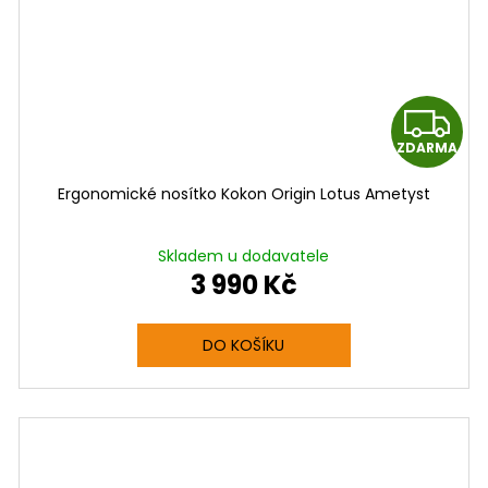
Z
ZDARMA
D
D
Ergonomické nosítko Kokon Origin Lotus Ametyst
A
A
R
Skladem u dodavatele
3 990 Kč
M
A
A
DO KOŠÍKU