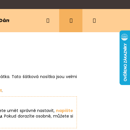
Hledat
Přihlášení
Nákupní
Dámské oblečení
Ergonomická nosítka
košík
átka. Tato šátková nosítka jsou velmi
t
.
dete umět správně nastavit,
napište
u
. Pokud dorazíte osobně, můžete si