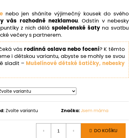
te
nebo jen sháníte výjimečný kousek do svého
ty vás rozhodně nezklamou
. Odstín v nebesky
puntíky z nich dělá
společenské šaty
na svatbu
cké večery s partnerem.
čeká vás
rodinná oslava nebo focení
? K těmto
me i dětskou variantu, abyste se mohly se svou
ě sladit –
Mušelínové dětské šatičky, nebesky
d:
Zvolte variantu
Značka:
Jsem máma
DO KOŠÍKU