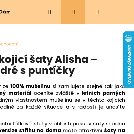
Hledat
Přihlášení
Nákupní
Dámské oblečení
Ergonomická nosítka
košík
odnocení
ojicí šaty Alisha –
ré s puntíčky
ty ze
100% mušelínu
si zamilujete stejně tak jako
ný materiál
oceníte zvláště v
letních parných
dným vlastnostem mušelínu se v těchto kojicích
odlně za každé situace a s radostí je unosíte
tní látkové stuhy v oblasti pasu si šaty snadno
versize střihu na doma
máte atraktivní
šaty na