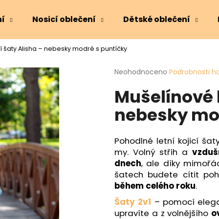
ní
Nosicí oblečení
Dětské oblečení
í šaty Alisha – nebesky modré s puntíčky
Co potřebujete najít?
Průměrné
Neohodnoceno
Podrobnosti h
hodnocení
Mušelínové k
produktu
HLEDAT
je
nebesky mod
0,0
z
5
Doporučujeme
hvězdiček.
Pohodlné letní kojicí ša
my. Volný střih a
vzduš
dnech
, ale díky mimořá
šatech budete cítit poh
během celého roku
.
Šaty 2v1
– pomocí elegan
upravíte a z volnějšího
o