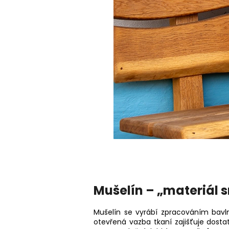
Mušelín – „materiál sn
Mušelín se vyrábí zpracováním bavl
otevřená vazba tkaní zajišťuje dost