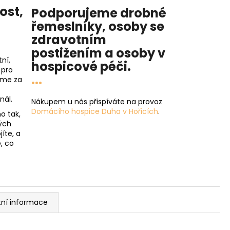
nost
,
Podporujeme drobné
řemeslníky, osoby se
zdravotním
postižením a osoby v
ní,
hospicové péči
.
 pro
...
íme za
nál.
Nákupem u nás přispíváte na provoz
Domácího hospice Duha v Hořicích
.
o tak,
ých
íte, a
, co
tní informace