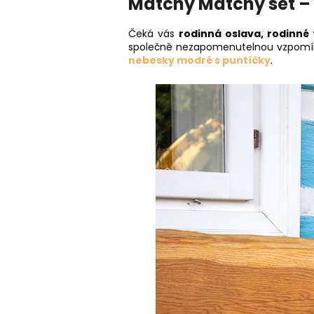
Matchy Matchy set –
Čeká vás
rodinná oslava, rodinné
společně nezapomenutelnou vzpomín
nebesky modré s puntíčky
.