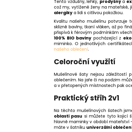
Tento vzdušný, lehký,
prodyšný
a
ex
což my, vytížené ženy na mateřské, ji
alergiky
a lidi s citlivou pokožkou.
Kvalitu našeho mušelínu potvrzuje t
sklizně bavlny, tkaní vláken, až po fi
přispívá k férovým podmínkám všech lid
100% BIO bavlny
pocházející z
eko
miminko. O jednotlivých certifikát
našeho oblečení
.
Celoroční využití
Mušelínové šaty nejsou záležitostí 
oblečením. Na jaře či na podzim můžet
a v přetopených místnostech pak ocen
Praktický střih 2v1
Na těchto mušelínových šatech jsme s
oblasti pasu
si můžete tyto kojicí 
hlavně maminky v období mateřství – d
máte v šatníku
univerzální oblečení