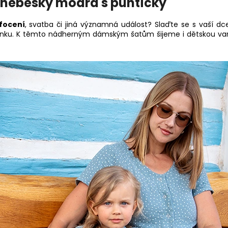
 nebesky modrá s puntíčky
 focení
, svatba či jiná významná událost? Slaďte se s vaší dc
ku. K těmto nádherným dámským šatům šijeme i dětskou va