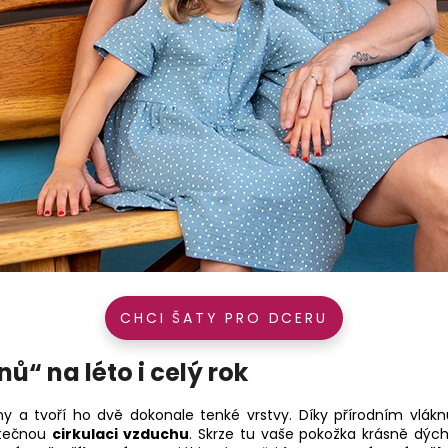
CHCI ŠATY PRO DCERU
ů“ na léto i celý rok
ny a tvoří ho dvě dokonale tenké vrstvy. Díky přírodním vlák
atečnou
cirkulaci vzduchu
. Skrze tu vaše pokožka krásně dých