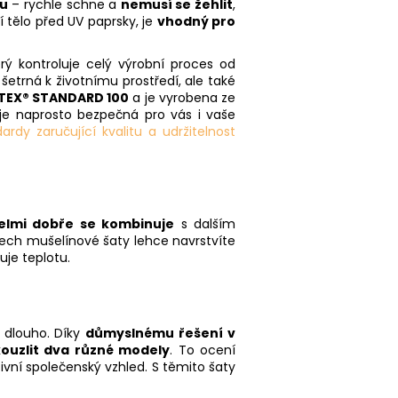
bu
– rychle schne a
nemusí se žehlit
,
 tělo před UV paprsky, je
vhodný pro
erý kontroluje celý výrobní proces od
 šetrná k životnímu prostředí, ale také
TEX® STANDARD 100
a je vyrobena ze
 je naprosto bezpečná pro vás i vaše
ardy zaručující kvalitu a udržitelnost
velmi dobře se kombinuje
s dalším
itech mušelínové šaty lehce navrstvíte
je teplotu.
u dlouho. Díky
důmyslnému řešení v
ouzlit dva různé modely
. To ocení
ivní společenský vzhled. S těmito šaty