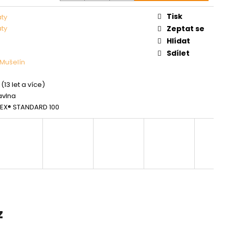
Tisk
aty
aty
Zeptat se
Hlídat
Sdílet
Mušelín
(13 let a více)
avlna
EX® STANDARD 100
z