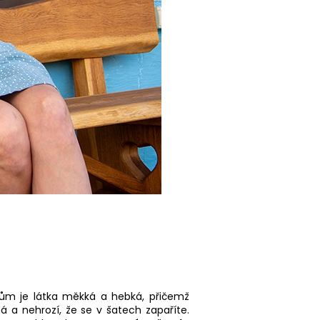
nům je látka měkká a hebká, přičemž
á a nehrozí, že se v šatech zapaříte.