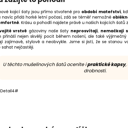
nové kojicí šaty jsou přímo stvořené pro
období mateřství
, k
 navíc přidá horké letní počasí, zdá se téměř nemožné
oblékn
omfortně
. Krásu a pohodlí najdete právě u našich kojicích šatů 
vojité vrstvě
gázoviny naše šaty
neprosvítají
,
nemačkají 
n přináší nejen skvělý pocit během nošení, ale také výjimečný
jí zajímavě, stylově a neobvykle. Jsme si jistí, že se stano
sahat nejčastěji.
U těchto mušelínových šatů oceníte i
praktické kapsy
,
drobnosti.
Detail4#