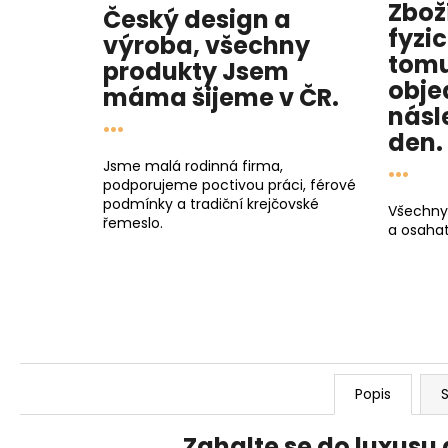
Zbož
Český design a
fyzi
výroba, všechny
tomu
produkty
Jsem
obje
máma
šijeme v ČR.
násl
...
den
.
...
Jsme malá rodinná firma,
podporujeme poctivou práci, férové
podmínky a tradiční krejčovské
Všechny
řemeslo.
a osahat
Popis
S
Zahalte se do luxusu a