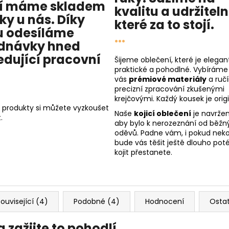
í máme skladem
kvalitu
a
udržitel
cky u nás
. Díky
které za to stojí.
 odesíláme
...
dnávky hned
edující pracovní
Šijeme oblečení, které je elegant
praktické a pohodlné. Vybíráme
vás
prémiové materiály
a ruč
precizní zpracování zkušenými
krejčovými. Každý kousek je origi
 produkty si můžete vyzkoušet
Naše
kojicí oblečení
je navržen
.
aby bylo k nerozeznání od běžn
oděvů. Padne vám, i pokud nekoj
bude vás těšit ještě dlouho poté
kojit přestanete.
ouvisející (4)
Podobné (4)
Hodnocení
Osta
 zažijte to pohodlí