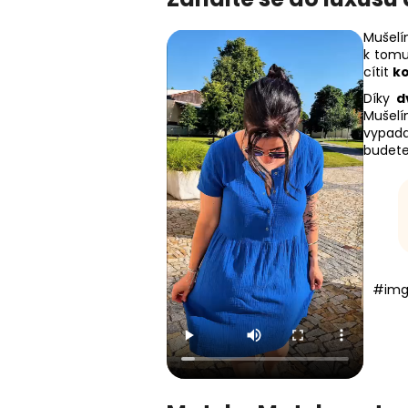
Mušelí
k tomu
cítit
k
Díky
d
Mušelí
vypada
budete 
#img