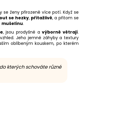
dy se ženy přirozeně více potí. Když se
out se hezky
,
přitažlivě
, a přitom se
z
mušelínu
.
se
, jsou prodyšné a
výborně větrají
.
 vzhled. Jeho jemné záhyby a textury
u vaším oblíbeným kouskem, po kterém
 do kterých schováte různé