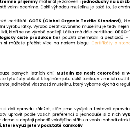
trémně příjemný
materiál je zároveň i
jednoduchý na údrž
stě velmi oceníme. Další výhodou mušelínu je také to, že chrání
aké certifikát
GOTS (Global Organic Textile Standard)
, kt
nální výrobu látky. Výroba certifikovaného mušelínu je tedy nejen
í, kteří se na výrobě podílejí. Látka má dále certifikaci
OEKO-
logicky čisté produkce
bez použití chemikálií a pesticidů –
ech si můžete přečíst více na našem blogu:
Certifikáty a stand
pouze parných letních dní.
Mušelín lze nosit celoročně a 
e tyto šaty obléct k legínám jako delší tuniku, v zimních outf
íte jedinečné vlastnosti mušelínu, který výborně dýchá a regulu
i dali opravdu záležet, střih jsme vyvíjeli a testovali opravd
šaty upravit podle vašich preferencí a jednoduše si z nich
vyk
oma si dopřejí pohodlí volnějšího střihu a venku nahodí atrakt
, které využijete v podstatě kamkoliv
.