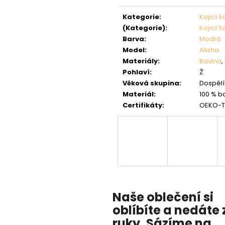
Měrná
cena:
Kategorie
:
Kojicí š
(Kategorie)
:
Kojicí š
Barva
:
Modrá
Model
:
Alisha
Materiály
:
Bavlna
,
Pohlaví
:
Ž
Věková skupina
:
Dospělí 
Materiál
:
100 % b
Certifikáty
:
OEKO-T
Naše oblečení si
oblíbíte a nedáte 
ruky. Sázíme na