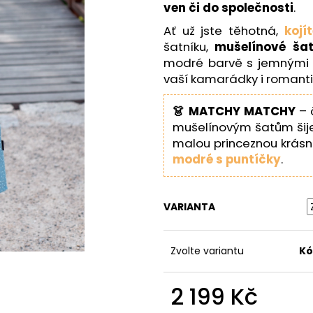
ven či do společnosti
.
Ať už jste těhotná,
kojí
šatníku,
mušelínové ša
modré barvě s jemnými 
vaší kamarádky i romanti
👗 MATCHY MATCHY
– 
mušelínovým šatům šije
malou princeznou krásn
modré s puntíčky
.
VARIANTA
Zvolte variantu
Kó
2 199 Kč