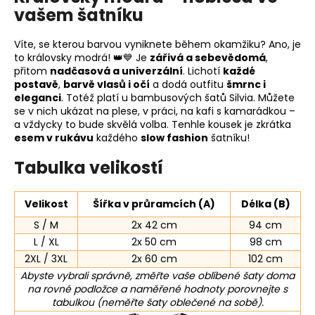
vašem šatníku
Víte, se kterou barvou vyniknete během okamžiku? Ano, je
to královsky modrá! 👑💙 Je
zářivá a sebevědomá
,
přitom
nadčasová a univerzální
. Lichotí
každé
postavě
,
barvě vlasů i očí
a dodá outfitu
šmrnc i
eleganci
. Totéž platí u bambusových šatů Silvia. Můžete
se v nich ukázat na plese, v práci, na kafi s kamarádkou –
a vždycky to bude skvělá volba. Tenhle kousek je zkrátka
esem v rukávu
každého
slow fashion
šatníku!
Tabulka velikostí
Velikost
Šířka v průramcích (A)
Délka (B)
S / M
2x 42 cm
94 cm
L / XL
2x 50 cm
98 cm
2XL / 3XL
2x 60 cm
102 cm
Abyste vybrali správně, změřte vaše oblíbené šaty doma
na rovné podložce a naměřené hodnoty porovnejte s
tabulkou (neměřte šaty oblečené na sobě).