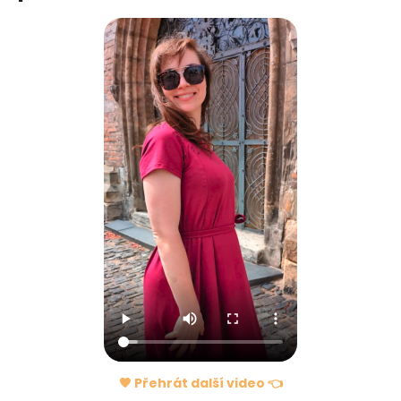
🧡 Přehrát další video 👈