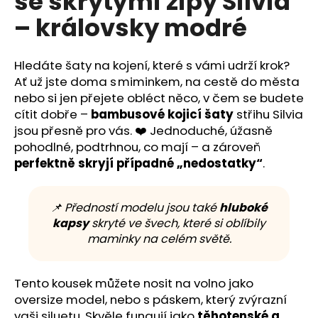
se skrytými zipy Silvia
č
z
u
– královsky modré
5
j
hvězdiček.
e
m
Hledáte šaty na kojení, které s vámi udrží krok?
e
Ať už jste doma s miminkem, na cestě do města
nebo si jen přejete obléct něco, v čem se budete
cítit dobře –
bambusové kojicí šaty
střihu Silvia
jsou přesně pro vás. ❤️ Jednoduché, úžasně
pohodlné, podtrhnou, co mají – a zároveň
perfektně skryjí případné „nedostatky“
.
📌 Předností modelu jsou také
hluboké
kapsy
skryté ve švech, které si oblíbily
maminky na celém světě.
Tento kousek můžete nosit na volno jako
oversize model, nebo s páskem, který zvýrazní
vaši siluetu. Skvěle fungují jako
těhotenské a