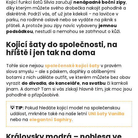
Kojicí funkci šatů Silvia zaručují
nenápadné boční zipy
,
díky kterým můžete svého drobečka nakojit pohodlně a
diskrétně. Podrží vás, ať už jste kdekoli – na lavičce v
parku, na rodinné oslavě nebo se vydáte na piknik s
přáteli. A protože jsou zipy navíc vybaveny
jemnou
podsádkou
, nestudí a nemohou se zatrhnout o kůži.
Kojicí šaty do společnosti, na
hřiště i jen tak na doma
Tohle sice nejsou
společenské kojicí šaty
v pravém
slova smyslu – ale s páskem, doplňky a oblíbenými
botami z nich uděláte outfit, ve kterém můžete bez obav
vyrazit
do divadla
,
do kanceláře
,
na svatbu
či kamkoli
jinam. A doma? Tam si vás získají hlavně tím, jak moc jsou
pohodlné a přizpůsobivé.
💡 TIP:
Pokud hledáte kojicí model na společenskou
událost, mrkněte také na naše letní
UNI šaty Vanilla
nebo na
elegantní Saphiry
.
Královsky modrá – noblesa ve