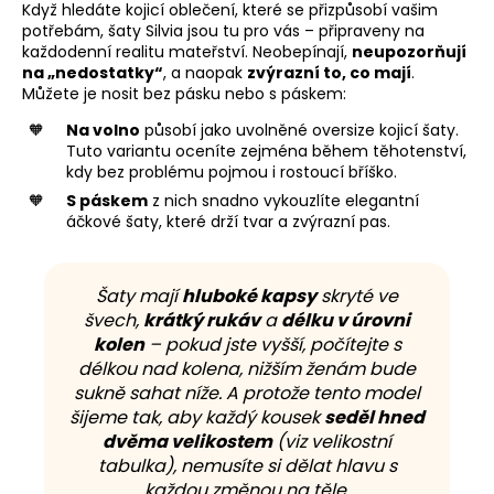
Když hledáte kojicí oblečení, které se přizpůsobí vašim
potřebám, šaty Silvia jsou tu pro vás – připraveny na
každodenní realitu mateřství. Neobepínají,
neupozorňují
na „nedostatky“
, a naopak
zvýrazní to, co mají
.
Můžete je nosit bez pásku nebo s páskem:
Na volno
působí jako uvolněné oversize kojicí šaty.
Tuto variantu oceníte zejména během těhotenství,
kdy bez problému pojmou i rostoucí bříško.
S páskem
z nich snadno vykouzlíte elegantní
áčkové šaty, které drží tvar a zvýrazní pas.
Šaty mají
hluboké kapsy
skryté ve
švech,
krátký rukáv
a
délku v úrovni
kolen
– pokud jste vyšší, počítejte s
délkou nad kolena, nižším ženám bude
sukně sahat níže. A protože tento model
šijeme tak, aby každý kousek
seděl hned
dvěma velikostem
(viz velikostní
tabulka), nemusíte si dělat hlavu s
každou změnou na těle.