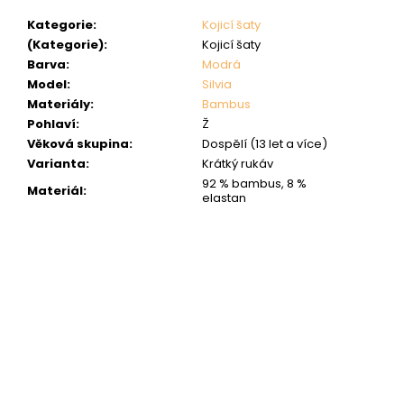
Kategorie
:
Kojicí šaty
(Kategorie)
:
Kojicí šaty
Barva
:
Modrá
Model
:
Silvia
Materiály
:
Bambus
Pohlaví
:
Ž
Věková skupina
:
Dospělí (13 let a více)
Varianta
:
Krátký rukáv
92 % bambus, 8 %
Materiál
:
elastan