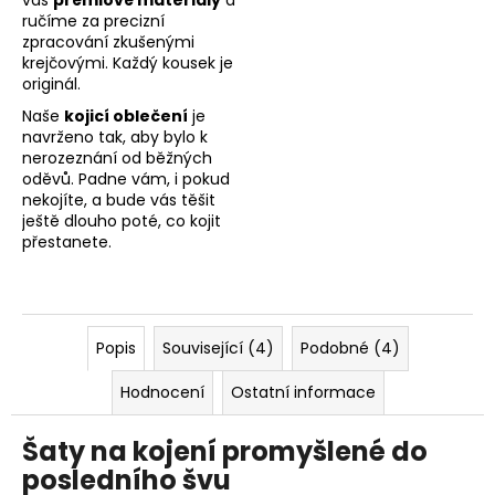
vás
prémiové materiály
a
ručíme za precizní
zpracování zkušenými
krejčovými. Každý kousek je
originál.
Naše
kojicí oblečení
je
navrženo tak, aby bylo k
nerozeznání od běžných
oděvů. Padne vám, i pokud
nekojíte, a bude vás těšit
ještě dlouho poté, co kojit
přestanete.
Popis
Související (4)
Podobné (4)
Hodnocení
Ostatní informace
Šaty na kojení promyšlené do
posledního švu