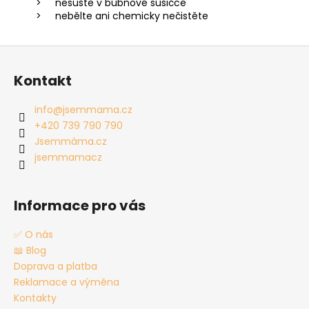
nesušte v bubnové sušičce
nebělte ani chemicky nečistěte
Z
á
Kontakt
p
a
info
@
jsemmama.cz
t
+420 739 790 790
í
Jsemmáma.cz
jsemmamacz
Informace pro vás
✅ O nás
📖 Blog
Doprava a platba
Reklamace a výměna
Kontakty