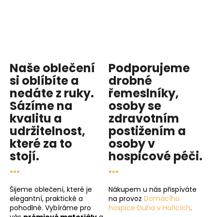
Naše oblečení
Podporujeme
si oblíbíte a
drobné
nedáte z ruky.
řemeslníky,
Sázíme na
osoby se
kvalitu
a
zdravotním
udržitelnost
,
postižením a
které za to
osoby v
stojí.
hospicové péči
.
...
...
Šijeme oblečení, které je
Nákupem u nás přispíváte
elegantní, praktické a
na provoz
Domácího
pohodlné. Vybíráme pro
hospice Duha v Hořicích
.