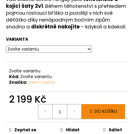
kojicí šaty 2v1
. Během těhotenství s přehledem
pojmou rostoucí bříško a později v nich své
děťátko díky nenápadným bočním zipům
snadno a
diskrétně nakojíte
– kdykoli a kdekoli.
VARIANTA
Zvolte variantu
Kód:
Zvolte variantu
Značka:
Jsem máma
2 199 Kč
Měrná
DO KOŠÍKU
cena:
Zeptat se
Hlídat
Sdílet