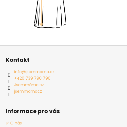
Z
á
Kontakt
p
a
info
@
jsemmama.cz
t
+420 739 790 790
í
Jsemmáma.cz
jsemmamacz
Informace pro vás
✅ O nás