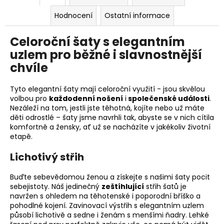
Hodnocení
Ostatní informace
Celoroční šaty s elegantním
uzlem pro běžné i slavnostnější
chvíle
Tyto elegantní šaty mají celoroční využití - jsou skvělou
volbou pro
každodenní nošení
i
společenské události
.
Nezáleží na tom, jestli jste těhotná, kojíte nebo už máte
děti odrostlé – šaty jsme navrhli tak, abyste se v nich cítila
komfortně a žensky, ať už se nacházíte v jakékoliv životní
etapě.
Lichotivý střih
Buďte sebevědomou ženou a získejte s našimi šaty pocit
sebejistoty. Náš jedinečný
zeštíhlující
střih šatů je
navržen s ohledem na těhotenské i poporodní bříško a
pohodlné kojení. Zavinovací výstřih s elegantním uzlem
působí lichotivě a sedne i ženám s menšími ňadry. Lehké