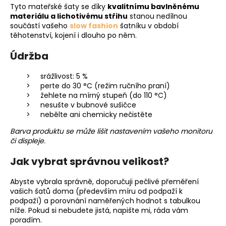
Tyto mateřské šaty se díky
kvalitnímu bavlněnému
materiálu a lichotivému střihu
stanou nedílnou
součástí vašeho
slow fashion
šatníku v období
těhotenství, kojení i dlouho po něm.
Údržba
srážlivost: 5 %
perte do 30 °C (režim ručního praní)
žehlete na mírný stupeň (do 110 °C)
nesušte v bubnové sušičce
nebělte ani chemicky nečistěte
Barva produktu se může lišit nastavením vašeho monitoru
či displeje.
Jak vybrat správnou velikost?
Abyste vybrala správně, doporučuji pečlivé přeměření
vašich šatů doma (především míru od podpaží k
podpaží) a porovnání naměřených hodnot s tabulkou
níže. Pokud si nebudete jistá, napište mi, ráda vám
poradím.