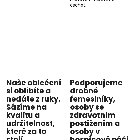
osahat.
Naše oblečení
Podporujeme
si oblíbíte a
drobné
nedáte z ruky.
řemeslníky,
Sázíme na
osoby se
kvalitu
a
zdravotním
udržitelnost
,
postižením a
které za to
osoby v
stojí.
hospicové péči
.