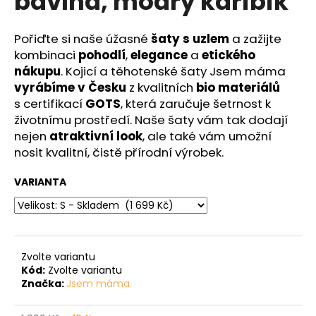
bavlna, modrý karibik
č
z
u
5
j
hvězdiček.
Pořiďte si naše úžasné
šaty s uzlem
a zažijte
e
kombinaci
pohodlí
,
elegance
a
etického
m
nákupu
. Kojicí a těhotenské šaty Jsem máma
e
vyrábíme v Česku
z kvalitních
bio materiálů
s certifikací
GOTS
, která zaručuje šetrnost k
životnímu prostředí. Naše šaty vám tak dodají
nejen
atraktivní look
, ale také vám umožní
nosit kvalitní, čistě přírodní výrobek.
VARIANTA
Zvolte variantu
Kód:
Zvolte variantu
Značka:
Jsem máma