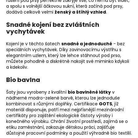
řasení pod prsy perfektně zakryje vše, co nemá být vidět,
a spolu s volnější áčkovou sukní, která začíná pod prsy,
dodává celkově velmi
ženský a štíhlý vzhled
.
Snadné kojení bez zvláštních
vychytávek
Kojení je v těchto šatech
snadné a jednoduché
- bez
speciálních vychytávek. Díky zavinovacímu výstřihu s
elegantním uzlem, který lze lehce stáhnout pod prso,
můžete pohodlně a diskrétně nakojit své miminko kdykoli
a kdekoliv.
Bio bavlna
Šaty jsou vyrobeny z kvalitní
bio bavlněné látky
v
nádherné modro-zelené barvě, kterou lze jednoduše
kombinovat s různými doplňky. Certifikace
GOTS
, jíž
materiál disponuje, patří mezi nejpřísnější mezinárodní
certifikáty pro zajištění ekologické čistoty výroby i
konečného výrobku. Chrání životní prostředí, zajímá se o
etiku zaměstnání, zakazuje dětskou práci, zajišťuje
důstojné pracovní podmínky a použití výhradně bio textilií.