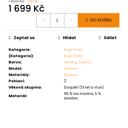
1 899 Kč
–10 %
1 699 Kč
Měrná
DO KOŠÍKU
cena:
Zeptat se
Hlídat
Sdílet
Kategorie
:
Kojicí šaty
(Kategorie)
:
Kojicí šaty
Barva
:
Modrá
,
Zelená
Model
:
Amelia
Materiály
:
Bavlna
Pohlaví
:
Ž
Věková skupina
:
Dospělí (13 let a více)
95 % bio bavlna, 5 %
Materiál
:
elastan