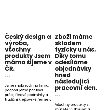
Český design a
Zboží máme
výroba,
skladem
všechny
fyzicky u nás
.
produkty
Jsem
Díky tomu
máma
šijeme v
odesíláme
ČR.
objednávky
...
hned
následující
Jsme malá rodinná firma,
pracovní den
.
podporujeme poctivou
...
práci, férové podmínky a
tradiční krejčovské řemeslo.
Všechny produkty si
můžete vyzkoušet a