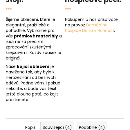
...
...
Šijeme oblečení, které je
Nákupem u nás přispíváte
elegantní, praktické a
na provoz
Domácího
pohodlné. Vybíráme pro
hospice Duha v Hořicích
.
vás
prémiové materiály
a
ručíme za precizní
zpracování zkušenými
krejčovými. Každý kousek je
originál.
Naše
kojicí oblečení
je
navrženo tak, aby bylo k
nerozeznání od běžných
oděvů. Padne vám, i pokud
nekojíte, a bude vás těšit
ještě dlouho poté, co kojit
přestanete.
Popis
Související (4)
Podobné (4)