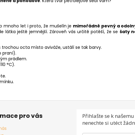
lněně a pohodově
. Která tvář petrolejové sedí vám?
 mnoho let i proto, že mušelín je
mimořádně pevný a odolný
e látka ještě jemnější. Zároveň vás určitě potěší, že se
šaty n
trochou octa místo aviváže, ustálí se tak barvy.
 praní).
ným prádlem.
110 °C).
te.
amínku.
rmace pro vás
Přihlašte se
k našemu 
nenechte si utéct žádn
nás