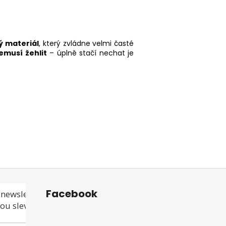
 materiál
, který zvládne velmi časté
emusí žehlit
– úplně stačí nechat je
Facebook
newsletteru a
ou slevu ani akci!