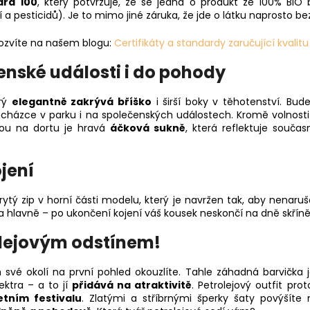
ard 100
, který potvrzuje, že se jedná o produkt ze 100% BIO 
 a pesticidů). Je to mimo jiné záruka, že jde o látku naprosto b
 dozvíte na našem blogu:
Certifikáty a standardy zaručující kvalit
enské události i do pohody
erý
elegantně zakrývá bříško
i širší boky v těhotenství. Bud
házce v parku i na společenských událostech. Kromě volnosti 
kou na dortu je hravá
áčková sukně
, která reflektuje souč
jení
rytý zip v horní části modelu, který je navržen tak, aby nenar
 a hlavně – po ukončení kojení váš kousek neskončí na dně skříně
olejovým odstínem!
vé okolí na první pohled okouzlíte. Tahle záhadná barvička j
ktra – a to jí
přidává na atraktivitě
. Petrolejový outfit pr
etním festivalu
. Zlatými a stříbrnými šperky šaty povýšíte