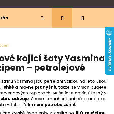
Hledat
Přihlášení
Nákupní
Dámské oblečení
Ergonomická nosítka
košík
ocení
ové kojicí šaty Yasmina
zipem – petrolejové
 střihu Yasmina jsou perfektní volbou na léto. Jsou
é
,
lehké
a hlavně
prodyšné
, takže se v nich budete
 červencových teplotách. Mušelín je navíc úžasný v
obře udržuje
. Snese i mnohonásobné praní a co
a – tuhle látku
není potřeba žehlit
.
ručné české švadlenky z kvalitního
BIO mušelínu
,