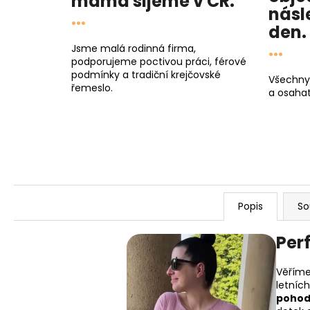
máma
šijeme v ČR.
násl
...
den
.
...
Jsme malá rodinná firma,
podporujeme poctivou práci, férové
podmínky a tradiční krejčovské
Všechny
řemeslo.
a osahat
Popis
So
Per
Věříme
letníc
pohod