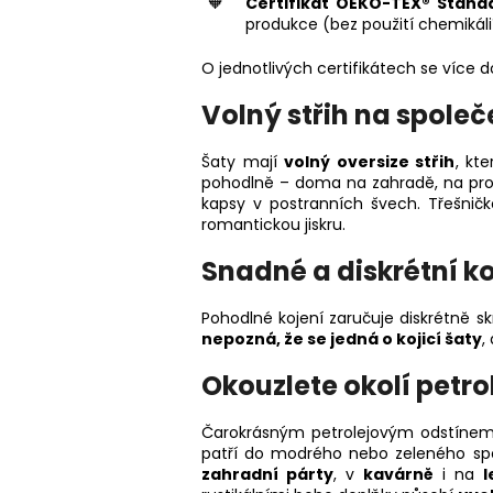
Certifikát OEKO-TEX® Stand
produkce (bez použití chemikálií
O jednotlivých certifikátech se více
Volný střih na společ
Šaty mají
volný oversize střih
, kt
pohodlně – doma na zahradě, na proc
kapsy v postranních švech. Třešnič
romantickou jiskru.
Snadné a diskrétní ko
Pohodlné kojení zaručuje diskrétně sk
nepozná, že se jedná o kojicí šaty
,
Okouzlete okolí petr
Čarokrásným petrolejovým odstínem s
patří do modrého nebo zeleného spe
zahradní párty
, v
kavárně
i na
l