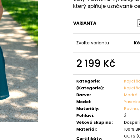
který splňuje uznávané ce
VARIANTA
Zvolte variantu
Kó
2 199 Kč
Měrná
cena:
Kategorie
:
Kojicí š
(Kategorie)
:
Kojicí š
Barva
:
Modrá
Model
:
Yasmin
Materiály
:
Bavlna
,
Pohlaví
:
Ž
Věková skupina
:
Dospělí 
Materiál
:
100 % B
GOTS (G
Certifikáty
: