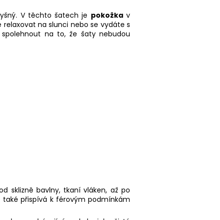
dyšný. V těchto šatech je
pokožka
v
ete relaxovat na slunci nebo se vydáte s
e spolehnout na to, že šaty nebudou
od sklizně bavlny, tkaní vláken, až po
ale také přispívá k férovým podmínkám