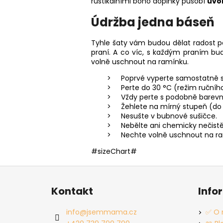
rustikálními boho doplňky působí
uvo
Údržba jedna báseň
Tyhle šaty vám budou dělat radost po
praní. A co víc, s každým praním bud
volně uschnout na ramínku.
Poprvé vyperte samostatně s 
Perte do 30 °C (režim ručního
Vždy perte s podobně barev
Žehlete na mírný stupeň (do 
Nesušte v bubnové sušičce.
Nebělte ani chemicky nečistě
Nechte volně uschnout na r
#sizeChart#
Z
á
Kontakt
Info
p
a
info
@
jsemmama.cz
✅ O 