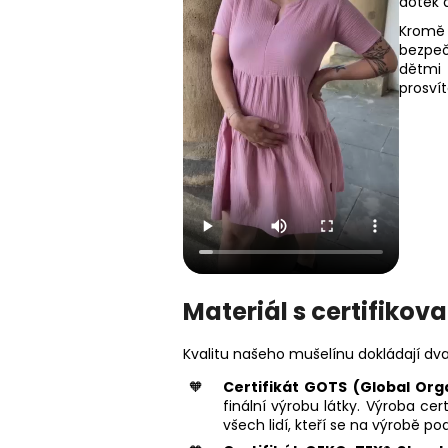
dotek a
Kromě 
bezpeč
dětmi 
prosvít
Materiál s certifikov
Kvalitu našeho mušelínu dokládají dva
Certifikát GOTS (Global Org
finální výrobu látky. Výroba ce
všech lidí, kteří se na výrobě podí