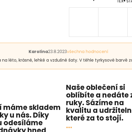
TEX® ST
Hodnocení
Karolína
23.8.2023
všechna hodnocení
produktu
a na léto, krásné, lehké a vzdušné šaty. V téhle tyrkysové barvě z
je
5
z
5
hvězdiček.
Naše oblečení si
oblíbíte a nedáte 
ruky. Sázíme na
í máme skladem
kvalitu
a
udržitel
cky u nás
. Díky
které za to stojí.
 odesíláme
...
dnávky hned