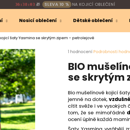
🎁
SLEVA 10 %
NA KOJICÍ OBLEČENÍ
36:38:02
ní
Nosicí oblečení
Dětské oblečení
Co potřebujete najít?
ojicí šaty Yasmina se skrytým zipem – petrolejové
Průměrné
1 hodnocení
Podrobnosti hodn
HLEDAT
hodnocení
BIO mušelín
produktu
je
se skrytým 
5,0
Doporučujeme
z
5
hvězdiček.
Bio mušelínové kojicí šaty
jemné na dotek,
vzdušn
cítit svěže i ve vysokých
tom, že se mimořádně
d
ocení úplně každá mamink
Šaty Yasmina vyrábějí z