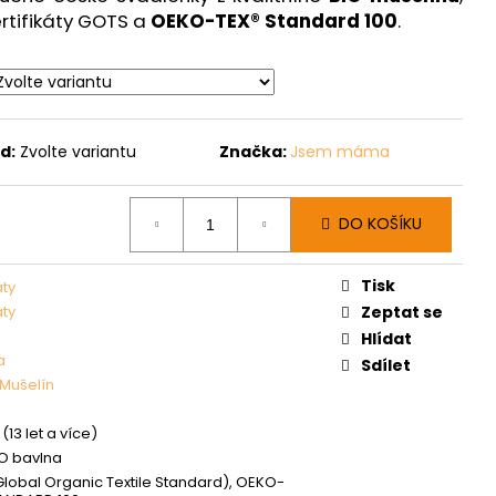
rtifikáty GOTS a
OEKO-TEX® Standard 100
.
d:
Zvolte variantu
Značka:
Jsem máma
DO KOŠÍKU
Tisk
aty
aty
Zeptat se
Hlídat
a
Sdílet
Mušelín
(13 let a více)
IO bavlna
lobal Organic Textile Standard), OEKO-