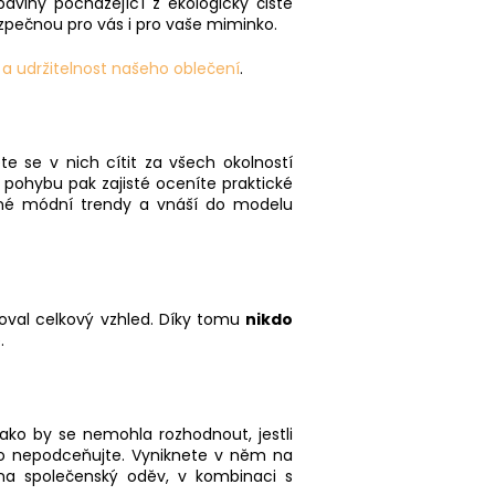
bavlny pocházející z ekologicky čisté
ezpečnou pro vás i pro vaše miminko.
u a udržitelnost našeho oblečení
.
ete se v nich cítit za všech okolností
pohybu pak zajisté oceníte praktické
asné módní trendy a vnáší do modelu
ušoval celkový vzhled. Díky tomu
nikdo
.
ako by se nemohla rozhodnout, jestli
oto nepodceňujte. Vyniknete v něm na
 na společenský oděv, v kombinaci s