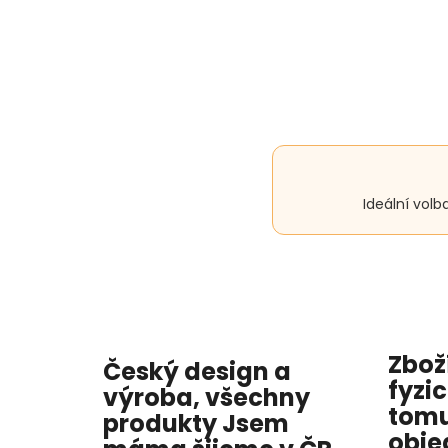
Ideální volb
Zbož
Český design a
fyzi
výroba, všechny
tomu
produkty
Jsem
obje