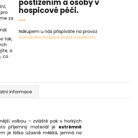
postižením a osoby v
ní,
hospicové péči
.
 pro
...
íme za
nál.
Nákupem u nás přispíváte na provoz
Domácího hospice Duha v Hořicích
.
o tak,
ých
íte, a
, co
atní informace
enější volbou – zvláště pak v horkých
nto příjemný materiál je
extrémně
rým je látka úžasně měkká, jemná na