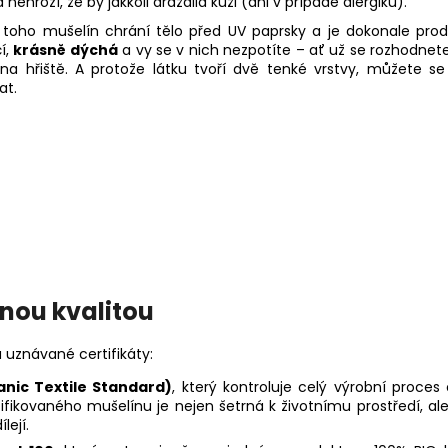
 nehrozí, že by jakkoli dráždila kůži (ani v případě alergiků).
toho mušelín chrání tělo před UV paprsky a je dokonale pro
í,
krásně dýchá
a vy se v nich nezpotíte –⁠⁠⁠⁠⁠⁠ ať už se rozhodn
na hřiště. A protože látku tvoří dvě tenké vrstvy, můžete s
at.
anou kvalitou
 uznávané certifikáty:
anic Textile Standard)
, který kontroluje celý výrobní proces 
rtifikovaného mušelínu je nejen šetrná k životnímu prostředí, 
lejí.