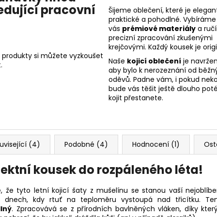
edující pracovní
Šijeme oblečení, které je elegant
praktické a pohodlné. Vybíráme
vás
prémiové materiály
a ruč
precizní zpracování zkušenými
krejčovými. Každý kousek je origi
 produkty si můžete vyzkoušet
Naše
kojicí oblečení
je navržen
.
aby bylo k nerozeznání od běžn
oděvů. Padne vám, i pokud nekoj
bude vás těšit ještě dlouho poté
kojit přestanete.
uvisející (4)
Podobné (4)
Hodnocení (1)
Ost
fektní kousek do rozpáleného léta!
, že tyto letní kojicí šaty z mušelínu se stanou vaší nejoblíb
h dnech, kdy rtuť na teploměru vystoupá nad třicítku. Te
lný
. Zpracovává se z přírodních bavlněných vláken, díky kte