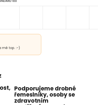
ANDARD 100
a mě top. :-)
z
nost
,
Podporujeme drobné
řemeslníky, osoby se
zdravotním