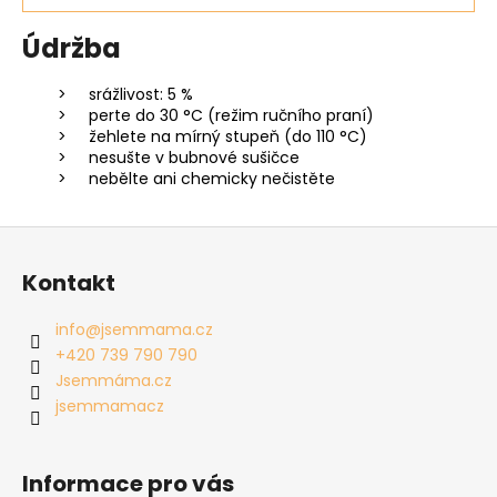
Údržba
srážlivost: 5 %
perte do 30 °C (režim ručního praní)
žehlete na mírný stupeň (do 110 °C)
nesušte v bubnové sušičce
nebělte ani chemicky nečistěte
Z
á
Kontakt
p
a
info
@
jsemmama.cz
t
+420 739 790 790
í
Jsemmáma.cz
jsemmamacz
Informace pro vás