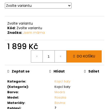
Zvolte variantu
Kód:
Zvolte variantu
Značka:
Jsem máma
1 899 Kč
Měrná
DO KOŠÍKU
cena:
Zeptat se
Hlídat
Sdílet
Kategorie
:
Kojicí šaty
(Kategorie)
:
Kojicí šaty
Barva
:
Modrá
Model
:
Rosalia
Materiály
:
Bavlna
Pohlaví
:
Ž