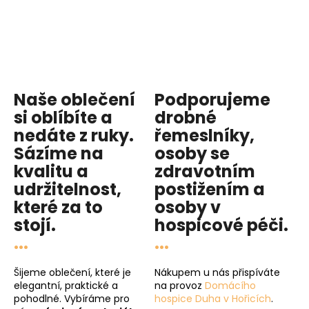
Naše oblečení
Podporujeme
si oblíbíte a
drobné
nedáte z ruky.
řemeslníky,
Sázíme na
osoby se
kvalitu
a
zdravotním
udržitelnost
,
postižením a
které za to
osoby v
stojí.
hospicové péči
.
...
...
Šijeme oblečení, které je
Nákupem u nás přispíváte
elegantní, praktické a
na provoz
Domácího
pohodlné. Vybíráme pro
hospice Duha v Hořicích
.