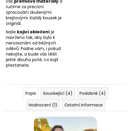
vás
prémiové materiály
a
ručíme za precizní
zpracování zkušenými
krejčovými. Každý kousek je
originál.
Naše
kojicí oblečení
je
navrženo tak, aby bylo k
nerozeznání od běžných
oděvů. Padne vám, i pokud
nekojíte, a bude vás těšit
ještě dlouho poté, co kojit
přestanete.
Popis
Související (4)
Podobné (4)
Hodnocení (1)
Ostatní informace