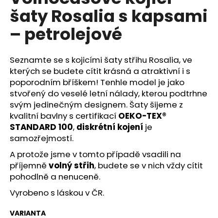
č
je
šaty Rosalia s kapsami
5,0
u
z
j
– petrolejové
5
e
hvězdiček.
m
e
Seznamte se s kojicími šaty střihu Rosalia, ve
kterých se budete cítit krásná a atraktivní i s
poporodním bříškem! Tenhle model je jako
stvořený do veselé letní nálady, kterou podtrhne
svým jedinečným designem. Šaty šijeme z
kvalitní bavlny s certifikací
OEKO-TEX®
STANDARD 100
,
diskrétní kojení
je
samozřejmostí.
A protože jsme v tomto případě vsadili na
příjemně
volný střih
, budete se v nich vždy cítit
pohodlně a nenuceně.
Vyrobeno s láskou v ČR.
VARIANTA