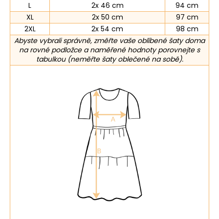
L
2x 46 cm
94 cm
XL
2x 50 cm
97 cm
2XL
2x 54 cm
98 cm
Abyste vybrali správně, změřte vaše oblíbené šaty doma
na rovné podložce a naměřené hodnoty porovnejte s
tabulkou (neměřte šaty oblečené na sobě).