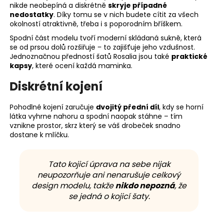
nikde neobepíná a diskrétně
skryje případné
nedostatky
. Díky tomu se v nich budete cítit za všech
okolností atraktivně, třeba i s poporodním bříškem.
Spodní část modelu tvoří moderní skládaná sukně, která
se od prsou dolů rozšiřuje – to zajišťuje jeho vzdušnost.
Jednoznačnou předností šatů Rosalia jsou také
praktické
kapsy
, které ocení každá maminka.
Diskrétní kojení
Pohodlné kojení zaručuje
dvojitý přední díl
, kdy se horní
látka vyhrne nahoru a spodní naopak stáhne – tím
vznikne prostor, skrz který se váš drobeček snadno
dostane k mlíčku.
Tato kojicí úprava na sebe nijak
neupozorňuje ani nenarušuje celkový
design modelu, takže
nikdo nepozná
, že
se jedná o kojicí šaty.