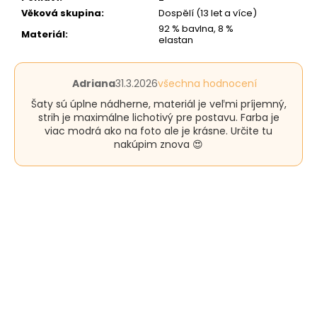
Věková skupina
:
Dospělí (13 let a více)
92 % bavlna, 8 %
Materiál
:
elastan
Hodnocení
Adriana
31.3.2026
všechna hodnocení
produktu
Šaty sú úplne nádherne, materiál je veľmi príjemný,
je
strih je maximálne lichotivý pre postavu. Farba je
5
viac modrá ako na foto ale je krásne. Určite tu
z
nakúpim znova 😍
5
hvězdiček.