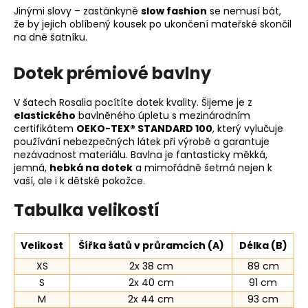
Jinými slovy – zastánkyně
slow fashion
se nemusí bát,
že by jejich oblíbený kousek po ukončení mateřské skončil
na dně šatníku.
Dotek prémiové bavlny
V šatech Rosalia pocítíte dotek kvality. Šijeme je z
elastického
bavlněného úpletu s mezinárodním
certifikátem
OEKO-TEX® STANDARD 100
, který vylučuje
používání nebezpečných látek při výrobě a garantuje
nezávadnost materiálu. Bavlna je fantasticky měkká,
jemná,
hebká na dotek
a mimořádně šetrná nejen k
vaší, ale i k dětské pokožce.
Tabulka velikostí
Velikost
Šířka šatů v průramcích (A)
Délka (B)
XS
2x 38 cm
89 cm
S
2x 40 cm
91 cm
M
2x 44 cm
93 cm