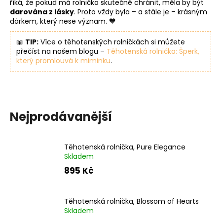
č
říká, že pokud má rolnička skutečně chránit, měla by být
u
darována z lásky
. Proto vždy byla – a stále je – krásným
dárkem, který nese význam. 🧡
j
e
📖
TIP:
Více o těhotenských rolničkách si můžete
m
přečíst na našem blogu –
Těhotenská rolnička: Šperk,
e
který promlouvá k miminku
.
Nejprodávanější
Těhotenská rolnička, Pure Elegance
Skladem
895 Kč
Těhotenská rolnička, Blossom of Hearts
Skladem