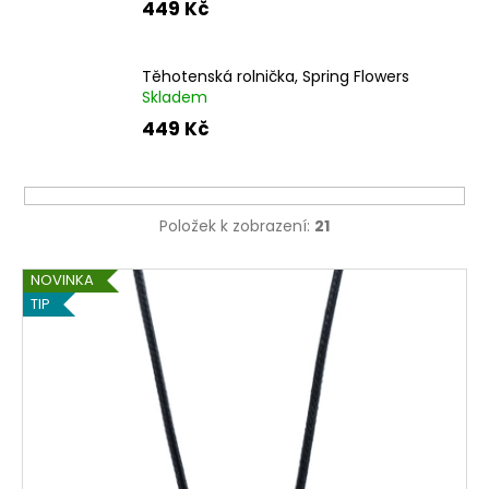
449 Kč
Těhotenská rolnička, Spring Flowers
Skladem
449 Kč
Položek k zobrazení:
21
V
NOVINKA
ý
TIP
p
i
s
p
r
o