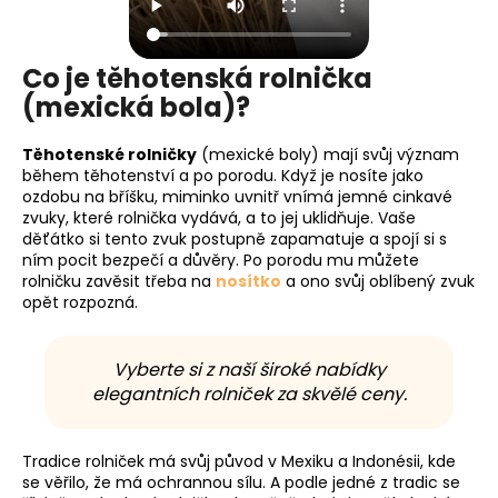
a
j
Co je těhotenská rolnička
í
(mexická bola)?
t
?
Těhotenské rolničky
(mexické boly) mají svůj význam
během těhotenství a po porodu. Když je nosíte jako
ozdobu na bříšku, miminko uvnitř vnímá jemné cinkavé
zvuky, které rolnička vydává, a to jej uklidňuje. Vaše
děťátko si tento zvuk postupně zapamatuje a spojí si s
HLEDAT
ním pocit bezpečí a důvěry. Po porodu mu můžete
rolničku zavěsit třeba na
nosítko
a ono svůj oblíbený zvuk
opět rozpozná.
D
Vyberte si z naší široké nabídky
o
elegantních rolniček za skvělé ceny.
p
o
r
Tradice rolniček má svůj původ v Mexiku a Indonésii, kde
u
se věřilo, že má ochrannou sílu. A podle jedné z tradic se