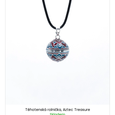
d
u
k
t
ů
Těhotenská rolnička, Aztec Treasure
Skladem