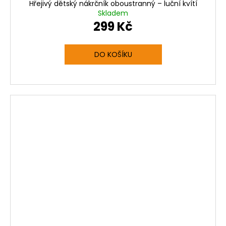
Hřejivý dětský nákrčník oboustranný – luční kvítí
Skladem
299 Kč
DO KOŠÍKU