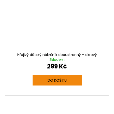
Hřejivý dětský nákrčník oboustranný – okrový
Skladem
299 Kč
DO KOŠÍKU