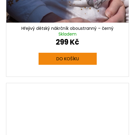
Hřejivý dětský nákrčník oboustranný – černý
Skladem
299 Kč
DO KOŠÍKU