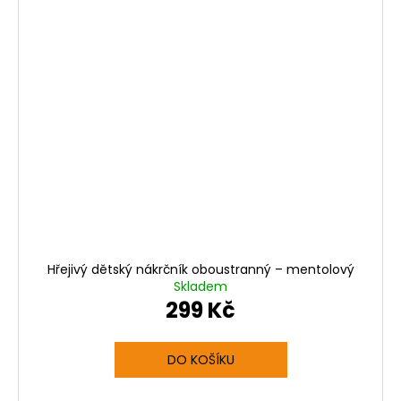
Hřejivý dětský nákrčník oboustranný – mentolový
Skladem
299 Kč
DO KOŠÍKU