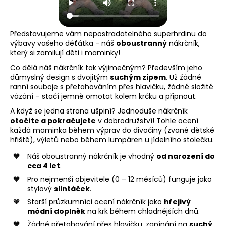
a
j
Představujeme vám nepostradatelného superhrdinu do
í
výbavy vašeho děťátka - náš
oboustranný
nákrčník,
t
který si zamilují děti i maminky!
?
Co dělá náš nákrčník tak výjimečným? Především jeho
důmyslný design s dvojitým
suchým zipem
. Už žádné
ranní souboje s přetahováním přes hlavičku, žádné složité
vázání – stačí jemně omotat kolem krčku a připnout.
A když se jedna strana ušpiní? Jednoduše nákrčník
HLEDAT
otočíte a pokračujete
v dobrodružství! Tohle ocení
každá maminka během výprav do divočiny (zvané dětské
hřiště), výletů nebo během lumpáren u jídelního stolečku.
Náš oboustranný nákrčník je vhodný
od narození do
D
cca 4 let
.
o
Pro nejmenší objevitele (0 – 12 měsíců) funguje jako
p
stylový
slintáček
.
o
Starší průzkumníci ocení nákrčník jako
hřejivý
r
módní doplněk
na krk během chladnějších dnů.
u
Žádné přetahování přes hlavičku, zapínání na
suchý