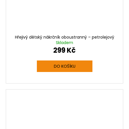
Hřejivý dětský nákrčník oboustranný – petrolejový
Skladem
299 Kč
DO KOŠÍKU