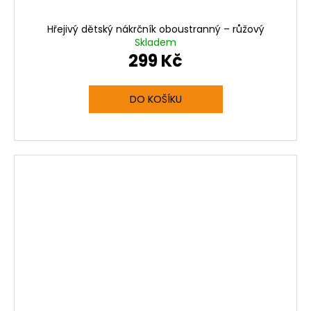
Hřejivý dětský nákrčník oboustranný – růžový
Skladem
299 Kč
DO KOŠÍKU