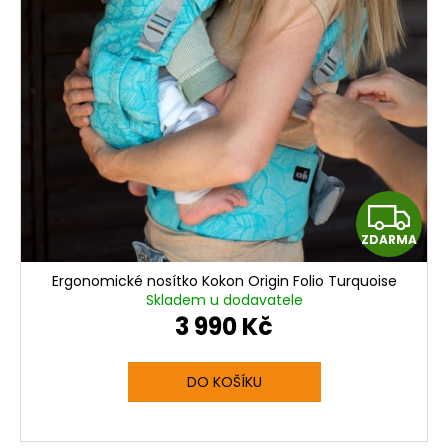
Z
ZDARMA
D
Ergonomické nosítko Kokon Origin Folio Turquoise
A
Skladem u dodavatele
3 990 Kč
R
M
DO KOŠÍKU
A