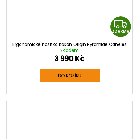
Z
ZDARMA
D
Ergonomické nosítko Kokon Origin Pyramide Canelés
A
Skladem
3 990 Kč
R
M
DO KOŠÍKU
A