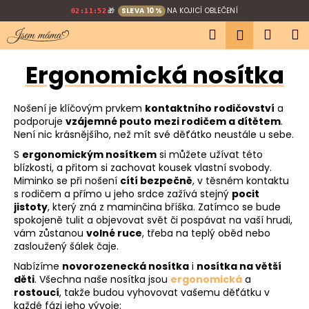
K
Přejít
🎁
SLEVA 10 %
NA KOJICÍ OBLEČENÍ
02:11:51
na
o
Hledat
Náku
M
obsah
Přihlášen
Zpět
Zpět
š
í
košík
Ergonomická nosítka
C
k
o
p
Nošení je klíčovým prvkem
kontaktního rodičovství
a
podporuje
vzájemné pouto mezi rodičem a dítětem
.
o
Není nic krásnějšího, než mít své děťátko neustále u sebe.
t
S
ergonomickým nosítkem
si můžete užívat této
ř
blízkosti, a přitom si zachovat kousek vlastní svobody.
e
Miminko se při nošení
cítí bezpečně
, v těsném kontaktu
s rodičem a přímo u jeho srdce zažívá stejný
pocit
b
jistoty
, který zná z maminčina bříška. Zatímco se bude
u
spokojeně tulit a objevovat svět či pospávat na vaší hrudi,
j
vám zůstanou
volné ruce
, třeba na teplý oběd nebo
zasloužený šálek čaje.
e
Nabízíme
novorozenecká nosítka
i
nosítka na větší
t
děti
. Všechna naše nosítka jsou
ergonomická
a
e
rostoucí
, takže budou vyhovovat vašemu děťátku v
n
každé fázi jeho vývoje: