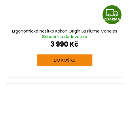
Z
ZDARMA
D
Ergonomické nosítko Kokon Origin La Plume Canelés
A
Skladem u dodavatele
3 990 Kč
R
M
DO KOŠÍKU
A