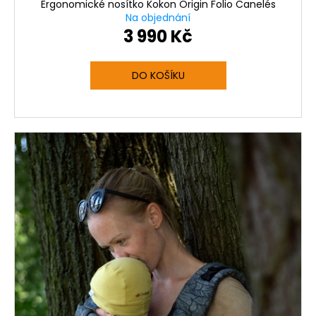
Ergonomické nosítko Kokon Origin Folio Canelés
A
Na objednání
3 990 Kč
R
M
DO KOŠÍKU
A