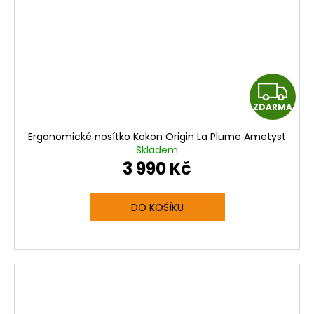
Z
ZDARMA
D
Ergonomické nosítko Kokon Origin La Plume Ametyst
A
Skladem
3 990 Kč
R
M
DO KOŠÍKU
A