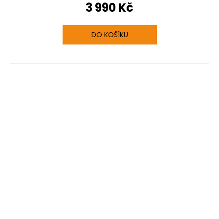
3 990 Kč
R
M
DO KOŠÍKU
A