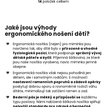
14
položek celkem
O
v
l
á
d
Jaké jsou výhody
a
ergonomického nošení dětí?
c
í
Ergonomická nosítka (nejen) pro miminka jsou
p
navržena tak, aby dítě bylo v
přirozené a vhodné
r
fyziologické pozici
, která podporuje
správný vývoj
v
dětské páteře a kyčlí
. Příjemná šátkovina, ze které
k
jsou naše nosítka vyrobena, navíc miminko jemně
y
obepne.
v
Ergonomická nosítka však nejsou pohodlná jen
ý
dětem, ale i samotným rodičům. S možností
p
nastavení ramenních popruhů a zádové opěrky
poskytují dobrou oporu a rovnoměrně rozloží váhu
i
dítěte, minimalizují tak zatížení ramen a zad.
s
Bederní pás je měkký a přizpůsobí se
každému
u
typu postavy. Námi nabízená šátková nosítka splňují
nejvyšší standardy pro zdravé a bezpečné