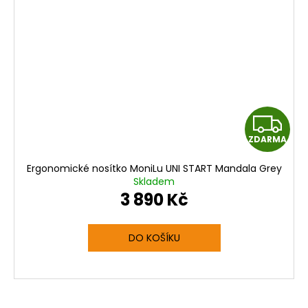
Z
ZDARMA
D
Ergonomické nosítko MoniLu UNI START Mandala Grey
A
Skladem
3 890 Kč
R
M
DO KOŠÍKU
A