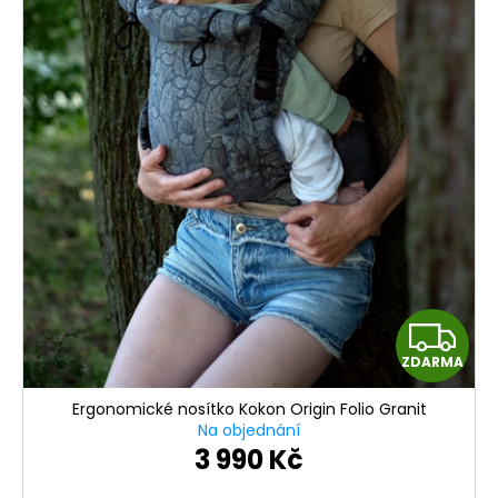
Z
ZDARMA
D
Ergonomické nosítko Kokon Origin Folio Granit
A
Na objednání
3 990 Kč
R