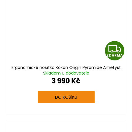
Z
ZDARMA
D
Ergonomické nosítko Kokon Origin Pyramide Ametyst
A
Skladem u dodavatele
3 990 Kč
R
M
DO KOŠÍKU
A