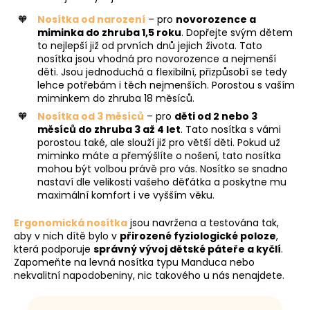
a
Nosítka od narození
– pro
novorozence a
j
miminka do zhruba 1,5 roku
. Dopřejte svým dětem
to nejlepší již od prvních dnů jejich života. Tato
í
nosítka jsou vhodná pro novorozence a nejmenší
t
děti. Jsou jednoduchá a flexibilní, přizpůsobí se tedy
?
lehce potřebám i těch nejmenších. Porostou s vaším
miminkem do zhruba 18 měsíců.
Nosítka od 3 měsíců
– pro
děti od 2 nebo 3
měsíců do zhruba 3 až 4 let
. Tato nosítka s vámi
porostou také, ale slouží již pro větší děti. Pokud už
miminko máte a přemýšlíte o nošení, tato nosítka
HLEDAT
mohou být volbou právě pro vás. Nosítko se snadno
nastaví dle velikosti vašeho děťátka a poskytne mu
maximální komfort i ve vyšším věku.
D
Ergonomická nosítka
jsou navržena a testována tak,
o
aby v nich dítě bylo v
přirozené fyziologické poloze
,
p
která podporuje
správný vývoj dětské páteře a kyčlí
.
Zapomeňte na levná nosítka typu Manduca nebo
o
nekvalitní napodobeniny, nic takového u nás nenajdete.
r
u