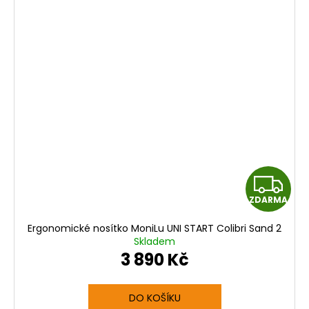
Z
ZDARMA
D
Ergonomické nosítko MoniLu UNI START Colibri Sand 2
A
Skladem
3 890 Kč
R
M
DO KOŠÍKU