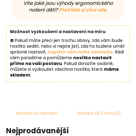
č
Víte jaké jsou výhody ergonomického
u
nošení dětí?
Přečtěte si více zde
.
j
e
m
Možnost vyzkoušení a nastavení na míru
e
☎️ Pokud máte přeci jen trochu obavy, zda vám bude
nosítko sedět, nebo si nejste jistí, zda ho budete umět
správně nastavit,
napište nám nebo zavolejte
. Rádi
vám poradíme a pomůžeme
nosítko nastavit
přímo na vaši postavu
. Pokud dorazíte osobně,
můžete si vyzkoušet všechna nosítka, která
máme
skladem
.
Nosítka od narození
Nosítka od 3 měsíců
Nejprodávanější