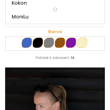
Kokon
MoniLu
Barva
Položek k zobrazení:
14
V
ý
p
i
s
p
r