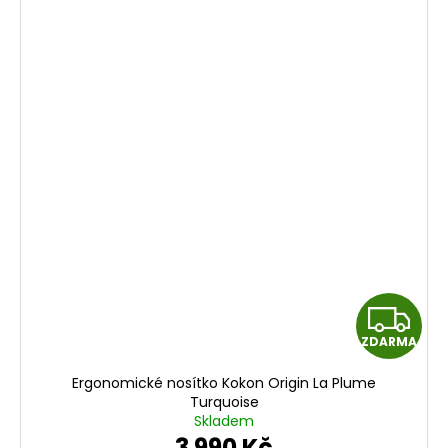
Z
ZDARMA
D
Ergonomické nosítko Kokon Origin La Plume
A
Turquoise
Skladem
R
3 990 Kč