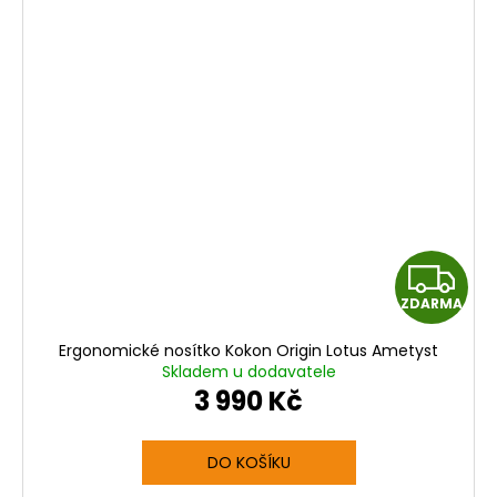
Z
ZDARMA
D
Ergonomické nosítko Kokon Origin Lotus Ametyst
A
Skladem u dodavatele
3 990 Kč
R
M
DO KOŠÍKU