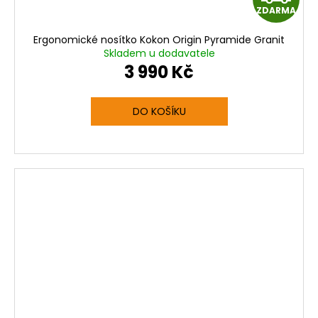
ZDARMA
D
Ergonomické nosítko Kokon Origin Pyramide Granit
A
Skladem u dodavatele
3 990 Kč
R
M
DO KOŠÍKU
A