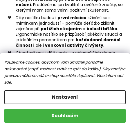
nošení
. Prodáváme jen kvalitní a ověřené značky, se
kterými mám sama velmi pozitivní zkušenost.
Díky nosítku budou i
první měsíce
sžívání se s
miminkem jednodušší – pomůže děťátko zklidnit,
zejména při
potížích s kojením
a
bolestí bříška
.
Ergonomické nosítko se přizpůsobí jakékoliv situaci a
je ideálním pomocníkem pro
každodenní domácí
činnosti
, ale i
venkovní aktivity či výlety
.
Chcete-li nosit děti venku i v chladnějších dnech,
sáhněte po našem
nosicím oblečení
. Šijeme i
Používáme cookies, abychom vám umožnili pohodlné
nosicí vsadky
, které si jednoduše připnete do své
oblíbené bundy či mikiny. Díky
kojicímu oblečení
nakupování (např. možnost vrátit se zpět do košíku). Díky analýze
bude i kojení v nosítku o něco snadnější. Máte ještě
provozu můžeme náš e-shop neustále zlepšovat.
Více informací
nějaké pochybnosti? O své vlastní cestě k nošení
zde.
dětí jsem napsala již před lety článek na blog, třeba
vám pomůže se jich zbavit.
Nastavení
Souhlasím