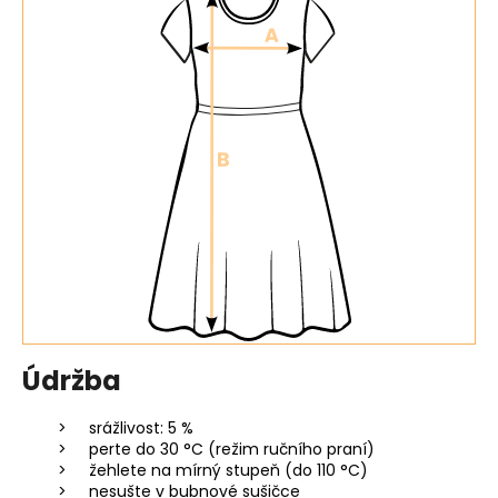
Údržba
srážlivost: 5 %
perte do 30 °C (režim ručního praní)
žehlete na mírný stupeň (do 110 °C)
nesušte v bubnové sušičce