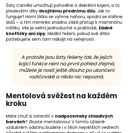
Šaty Camilla umožňují pohodlné a diskrétní kojení, a to
především díky
dvojitému přednímu dílu
. Jak to
funguje? Horní látka se vyhrne nahoru, spodní se stáhne
dolů – a tím miminko snadno získá přístup k maminčinu
mlíčku. Vše je velmi jednoduché a praktické,
žádné
knoflíčky ani zipy
. Ideální řešení, pokud své dítko
potřebujete sem tam nakojit na veřejnosti.
A protože jsou šaty řešeny tak, že jejich
kojicí funkce není na první pohled zřejmá,
můžete je nosit ještě dlouho po ukončení
rodičovské a nikdo nic nepozná.
Mentolová svěžest na každém
kroku
Máte chuť si zatančit v
nadpozemsky chladivých
barvách
? Zkuste mentolovou! V tomto úžasně
vzdušném odstínu budete i v těch největších vedrech