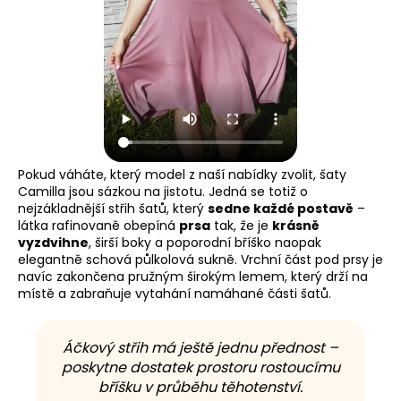
Pokud váháte, který model z naší nabídky zvolit, šaty
Camilla jsou sázkou na jistotu. Jedná se totiž o
nejzákladnější střih šatů, který
sedne každé postavě
–
látka rafinovaně obepíná
prsa
tak, že je
krásně
vyzdvihne
, širší boky a poporodní bříško naopak
elegantně schová půlkolová sukně. Vrchní část pod prsy je
navíc zakončena pružným širokým lemem, který drží na
místě a zabraňuje vytahání namáhané části šatů.
Áčkový střih má ještě jednu přednost –
poskytne dostatek prostoru rostoucímu
bříšku v průběhu těhotenství.