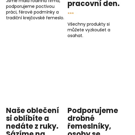
Jsme malá rodinná firma,
pracovní den
.
podporujeme poctivou
...
práci, férové podmínky a
tradiční krejčovské řemeslo.
Všechny produkty si
můžete vyzkoušet a
osahat.
Naše oblečení
Podporujeme
si oblíbíte a
drobné
nedáte z ruky.
řemeslníky,
Sázíme na
osoby se