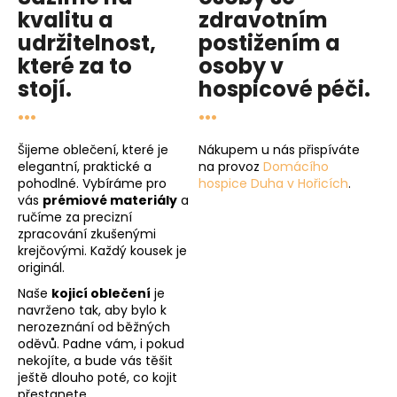
kvalitu
a
zdravotním
udržitelnost
,
postižením a
které za to
osoby v
stojí.
hospicové péči
.
...
...
Šijeme oblečení, které je
Nákupem u nás přispíváte
elegantní, praktické a
na provoz
Domácího
pohodlné. Vybíráme pro
hospice Duha v Hořicích
.
vás
prémiové materiály
a
ručíme za precizní
zpracování zkušenými
krejčovými. Každý kousek je
originál.
Naše
kojicí oblečení
je
navrženo tak, aby bylo k
nerozeznání od běžných
oděvů. Padne vám, i pokud
nekojíte, a bude vás těšit
ještě dlouho poté, co kojit
přestanete.