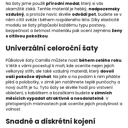
Na šaty jsme použili
přírodní modal
, který si vás
okamžitě získá. Tenhle materiál je hebký,
nadpozemsky
vzdušný
, a protože navíc skvěle
odvádí pot
, budete se v
něm cítit svěže i během rozpáleného léta. Díky elasticitě
modalu se šaty přizpůsobí každému typu postavy,
bezpečnost a šetrnost materiálu pak ocení zejména
ženy
s citlivou pokožkou
.
Univerzální celoroční šaty
Půlkolové šaty Camilla můžete nosit
během celého roku
.
V létě s vámi pocestují k moři, kde oceníte nejen jejich
velkorysý střih, ale také vzdušný materiál, který
dovolí
vaší pokožce dýchat
. Na jaře a na podzim k nim přidáte
pléd a polobotky, v zimě jen natáhnete teplé punčochy a
nový outfit je tu. Tyto šaty se skvěle hodí pro vrstvení
oblečení, s kabátkem a kozačkami budete
v zimních
měsících vypadat atraktivně a neodolatelně
. V
přetopených místnostech pak oceníte jejich prodyšnost a
volnost.
Snadné a diskrétní kojení