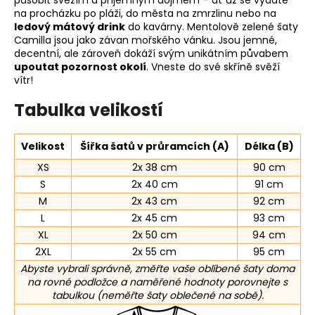
působit svěžím a příjemným dojmem – ať už se vydáte
na procházku po pláži, do města na zmrzlinu nebo na
ledový mátový drink
do kavárny. Mentolově zelené šaty
Camilla jsou jako závan mořského vánku. Jsou jemné,
decentní, ale zároveň dokáží svým unikátním půvabem
upoutat pozornost okolí
. Vneste do své skříně svěží
vítr!
Tabulka velikostí
Velikost
Šířka šatů v průramcích (A)
Délka (B)
XS
2x 38 cm
90 cm
S
2x 40 cm
91 cm
M
2x 43 cm
92 cm
L
2x 45 cm
93 cm
XL
2x 50 cm
94 cm
2XL
2x 55 cm
95 cm
Abyste vybrali správně, změřte vaše oblíbené šaty doma
na rovné podložce a naměřené hodnoty porovnejte s
tabulkou (neměřte šaty oblečené na sobě).