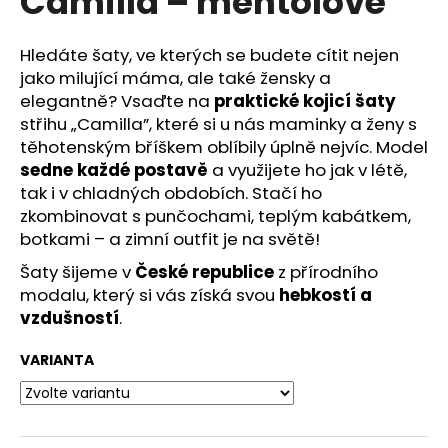
Camilla – mentolové
č
z
u
5
j
hvězdiček.
Hledáte šaty, ve kterých se budete cítit nejen
e
jako milující máma, ale také žensky a
m
elegantně? Vsaďte na
praktické kojicí šaty
e
střihu „Camilla”, které si u nás maminky a ženy s
těhotenským bříškem oblíbily úplně nejvíc. Model
sedne každé postavě
a využijete ho jak v létě,
tak i v chladných obdobích. Stačí ho
zkombinovat s punčochami, teplým kabátkem,
botkami – a zimní outfit je na světě!
Šaty šijeme v
České republice
z přírodního
modalu, který si vás získá svou
hebkostí a
vzdušností
.
VARIANTA