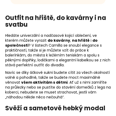
Outfit na hřiště, do kavárny i na
svatbu
Hledáte univerzální a nadčasové kojicí oblečení, ve
kterém můžete vyrazit
do kavárny
,
na hřiště
i
do
společnosti
? V šatech Camilla se snoubí elegance s
praktičností, takže si je můžete vzít do práce k
balerínkám, do města k ležérním teniskám a spolu s
pěknými doplňky, lodičkami a elegantní kabelkou se z nich
stává perfektní outfit do divadla.
Navíc se díky áčkové sukni budete cítit za všech okolností
volně a pohodlně, takže se budete moct maximálně
věnovat
všem aktivitám s dětmi
. Ať už s nimi zamíříte
na průlezky nebo se pustíte do stavění domečků z lega na
koberci, nebudete se muset strachovat, jestli vám
„náhodou někde něco nečouhá”.
Svěží a sametově hebký modal