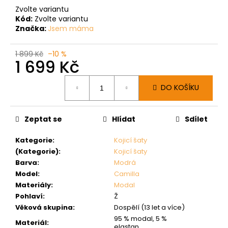
Zvolte variantu
Kód:
Zvolte variantu
Značka:
Jsem máma
1 899 Kč
–10 %
1 699 Kč
Měrná
DO KOŠÍKU
cena:
Zeptat se
Hlídat
Sdílet
Kategorie
:
Kojicí šaty
(Kategorie)
:
Kojicí šaty
Barva
:
Modrá
Model
:
Camilla
Materiály
:
Modal
Pohlaví
:
Ž
Věková skupina
:
Dospělí (13 let a více)
95 % modal, 5 %
Materiál
:
elastan