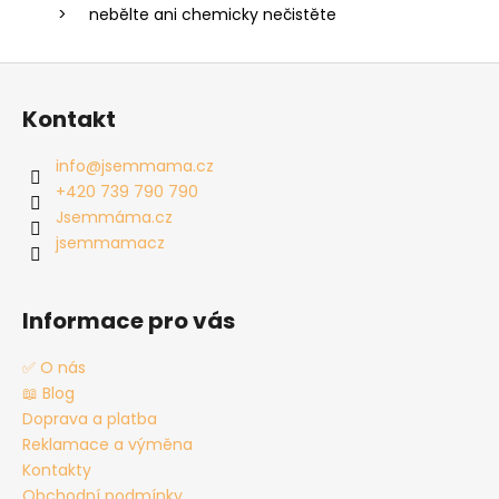
nebělte ani chemicky nečistěte
Z
á
Kontakt
p
a
info
@
jsemmama.cz
t
+420 739 790 790
í
Jsemmáma.cz
jsemmamacz
Informace pro vás
✅ O nás
📖 Blog
Doprava a platba
Reklamace a výměna
Kontakty
Obchodní podmínky