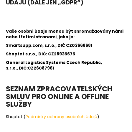
ÚDAJŮ (DÁLE JEN „GDPR“)
a
j
í
t
Vaše osobní údaje mohou být shromaždovány námi
?
nebo třetími stranami, jako je:
Smartsupp.com, s.r.o., DIČ CZ03668681
Shoptet s.r.o., DIČ: CZ28935675
General Logistics Systems Czech Republic,
s.r.o.,
DIČ:CZ26087961
HLEDAT
SEZNAM ZPRACOVATELSKÝCH
D
SMLUV PRO ONLINE A OFFLINE
o
SLUŽBY
p
o
Shoptet (
Podmínky
ochrany osobních údajů
)
r
u