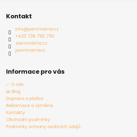
Z
á
Kontakt
p
a
info
@
jsemmama.cz
t
+420 739 790 790
í
Jsemmáma.cz
jsemmamacz
Informace pro vás
✅ O nás
📖 Blog
Doprava a platba
Reklamace a výměna
Kontakty
Obchodní podmínky
Podmínky ochrany osobních údajů