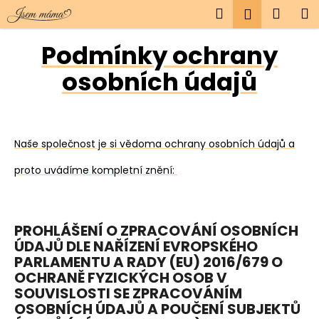
K
Přejít
Hledat
Náku
M
Přihlášen
na
o
obsah
Zpět
Zpět
košík
š
Podmínky ochrany
í
osobních údajů
C
k
o
p
o
Naše společnost je si vědoma ochrany osobních údajů a
t
ř
proto uvádíme kompletní znění:
e
b
u
PROHLÁŠENÍ O ZPRACOVÁNÍ OSOBNÍCH
j
ÚDAJŮ DLE NAŘÍZENÍ EVROPSKÉHO
e
PARLAMENTU A RADY (EU) 2016/679 O
OCHRANĚ FYZICKÝCH OSOB V
t
SOUVISLOSTI SE ZPRACOVÁNÍM
e
OSOBNÍCH ÚDAJŮ A POUČENÍ SUBJEKTŮ
n