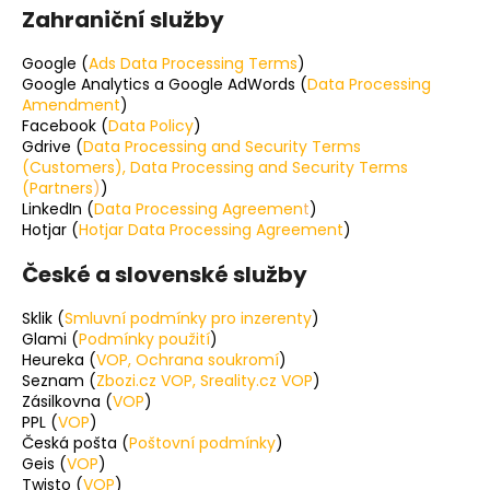
č
Zahraniční služby
u
j
Google (
Ads Data Processing Terms
)
e
Google Analytics a Google AdWords (
Data Processing
m
Amendment
)
e
Facebook (
Data Policy
)
Gdrive (
Data Processing and Security Terms
(Customers)
,
Data Processing and Security Terms
(Partners
)
)
LinkedIn (
Data Processing Agreemen
t
)
Hotjar (
Hotjar Data Processing Agreement
)
České a slovenské služby
Sklik (
Smluvní podmínky pro inzerenty
)
Glami (
Podmínky použití
)
Heureka (
VOP
,
Ochrana soukromí
)
Seznam (
Zbozi.cz VOP
,
Sreality.cz VOP
)
Zásilkovna (
VOP
)
PPL (
VOP
)
Česká pošta (
Poštovní podmínky
)
Geis (
VOP
)
Twisto (
VOP
)