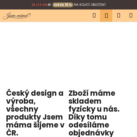
K
Přejít
🎁
SLEVA 10 %
NA KOJICÍ OBLEČENÍ
32:27:43
na
o
Hledat
Náku
M
obsah
Přihlášen
Zpět
Zpět
š
í
košík
C
k
o
p
o
t
ř
e
b
Český design a
Zboží máme
u
výroba,
skladem
j
všechny
fyzicky u nás
.
e
produkty
Jsem
Díky tomu
t
máma
šijeme v
odesíláme
e
ČR.
objednávky
n