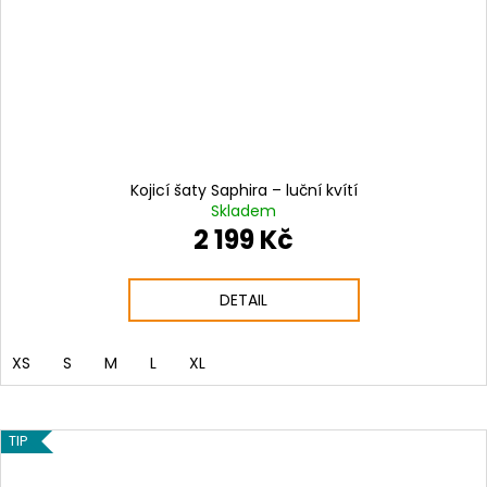
Kojicí šaty Saphira – luční kvítí
Skladem
2 199 Kč
DETAIL
XS
S
M
L
XL
TIP