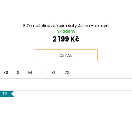
BIO mušelínové kojicí šaty Alisha – okrové
Skladem
2 199 Kč
DETAIL
XS
S
M
L
XL
2XL
TIP