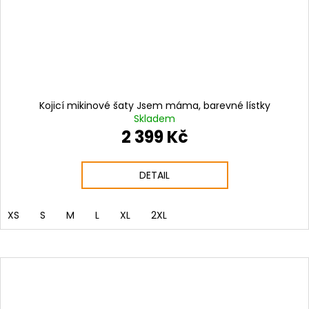
Kojicí mikinové šaty Jsem máma, barevné lístky
Skladem
2 399 Kč
DETAIL
XS
S
M
L
XL
2XL