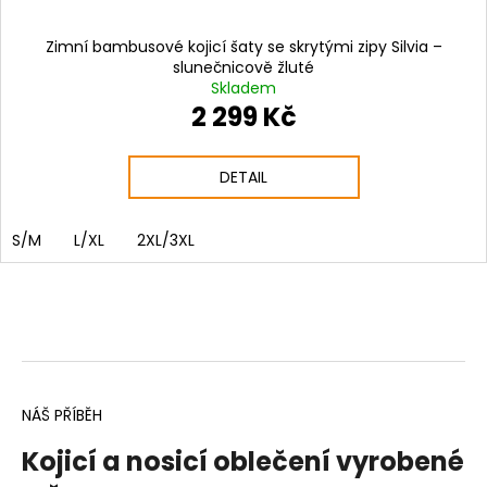
Zimní bambusové kojicí šaty se skrytými zipy Silvia –
slunečnicově žluté
Skladem
2 299 Kč
DETAIL
S/M
L/XL
2XL/3XL
NÁŠ PŘÍBĚH
Kojicí a nosicí oblečení vyrobené