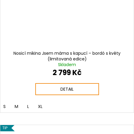
Nosicí mikina Jsem máma s kapucí – bordó s květy
(limitovaná edice)
Skladem
2 799 Kč
DETAIL
S
M
L
XL
TIP