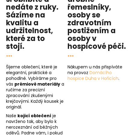
č
nedáte z ruky.
řemeslníky,
u
Sázíme na
osoby se
j
e
kvalitu
a
zdravotním
m
udržitelnost
,
postižením a
e
které za to
osoby v
stojí.
hospicové péči
.
...
...
Šijeme oblečení, které je
Nákupem u nás přispíváte
elegantní, praktické a
na provoz
Domácího
pohodlné. Vybíráme pro
hospice Duha v Hořicích
.
vás
prémiové materiály
a
ručíme za precizní
zpracování zkušenými
krejčovými. Každý kousek je
originál.
Naše
kojicí oblečení
je
navrženo tak, aby bylo k
nerozeznání od běžných
oděvů. Padne vám, i pokud