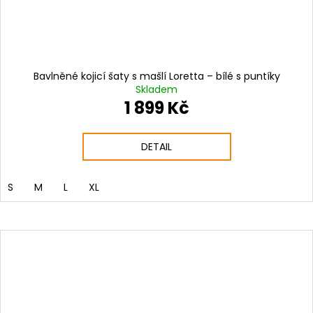
Bavlněné kojicí šaty s mašlí Loretta – bílé s puntíky
Skladem
1 899 Kč
DETAIL
S
M
L
XL