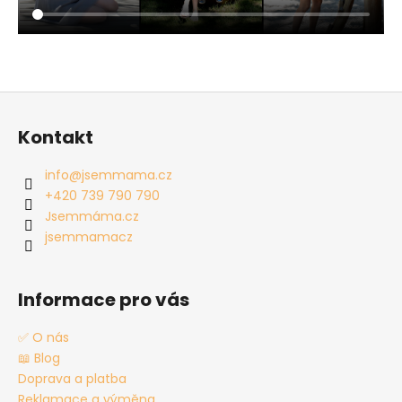
Z
á
Kontakt
p
a
info
@
jsemmama.cz
t
+420 739 790 790
í
Jsemmáma.cz
jsemmamacz
Informace pro vás
✅ O nás
📖 Blog
Doprava a platba
Reklamace a výměna