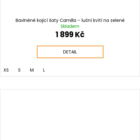
Bavlněné kojicí šaty Camilla – luční kvítí na zelené
Skladem
1 899 Kč
DETAIL
XS
S
M
L