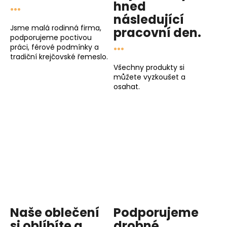
...
hned
a
následující
j
Jsme malá rodinná firma,
pracovní den
.
í
podporujeme poctivou
...
práci, férové podmínky a
t
tradiční krejčovské řemeslo.
?
Všechny produkty si
můžete vyzkoušet a
osahat.
HLEDAT
D
o
p
o
r
Naše oblečení
Podporujeme
u
si oblíbíte a
drobné