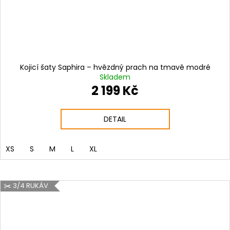
Kojicí šaty Saphira – hvězdný prach na tmavě modré
Skladem
2 199 Kč
DETAIL
XS
S
M
L
XL
✂️ 3/4 RUKÁV