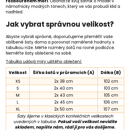
rozbouřeném moři
. Obohaťte svůj šatník o model v
námořnicky modrých tónech, který ve vás probudí klid a
nadhled.
Jak vybrat správnou velikost?
Abyste vybrali správně, doporučujeme přeměřit vaše
oblíbené šaty doma a porovnat naměřené hodnoty s
tabulkou níže. Měřte rozměry šatů na rovné podložce.
Neměřte šaty oblečené na sobě.
Tabulka udává míry ušitého oblečení:
Velikost
Šířka šatů v průramcích (A)
Délka (B)
XS
2x 38 cm
102 cm
S
2x 40 cm
103 cm
M
2x 43 cm
105 cm
L
2x 45 cm
106 cm
XL
2x 50 cm
107 cm
Šaty šijeme v klasických konfekčních velikostech
uvedených v tabulce.
Pokud vaši velikost nevidíte
skladem, napište nám, rádi ji pro vás došijeme.