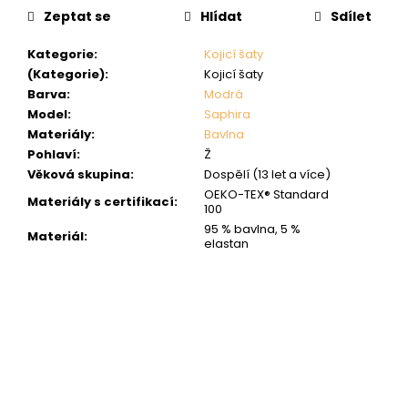
Zeptat se
Hlídat
Sdílet
Kategorie
:
Kojicí šaty
(Kategorie)
:
Kojicí šaty
Barva
:
Modrá
Model
:
Saphira
Materiály
:
Bavlna
Pohlaví
:
Ž
Věková skupina
:
Dospělí (13 let a více)
OEKO-TEX® Standard
Materiály s certifikací
:
100
95 % bavlna, 5 %
Materiál
:
elastan