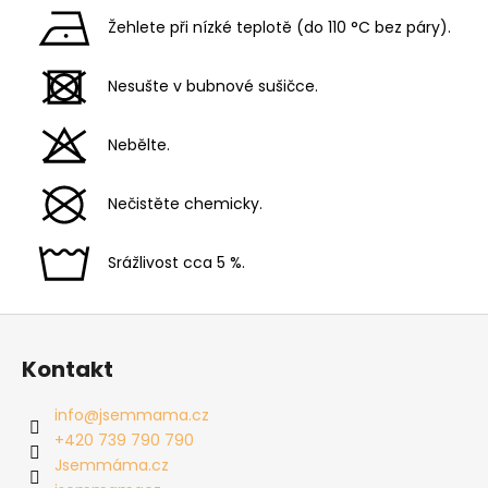
Žehlete při nízké teplotě (do 110 °C bez páry).
Nesušte v bubnové sušičce.
Nebělte.
Nečistěte chemicky.
Srážlivost cca 5 %.
Z
á
Kontakt
p
a
info
@
jsemmama.cz
t
+420 739 790 790
í
Jsemmáma.cz