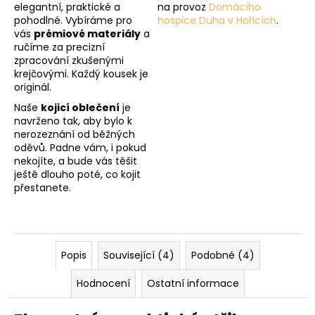
elegantní, praktické a
na provoz
Domácího
pohodlné. Vybíráme pro
hospice Duha v Hořicích
.
vás
prémiové materiály
a
ručíme za precizní
zpracování zkušenými
krejčovými. Každý kousek je
originál.
Naše
kojicí oblečení
je
navrženo tak, aby bylo k
nerozeznání od běžných
oděvů. Padne vám, i pokud
nekojíte, a bude vás těšit
ještě dlouho poté, co kojit
přestanete.
Popis
Související (4)
Podobné (4)
Hodnocení
Ostatní informace