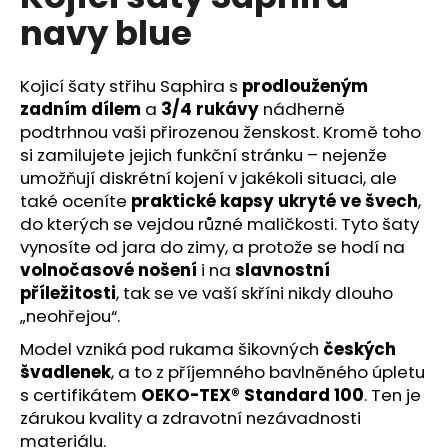
č
je
navy blue
0,0
u
z
j
5
e
hvězdiček.
Kojicí šaty střihu Saphira s
prodlouženým
m
zadním dílem
a
3/4 rukávy
nádherně
e
podtrhnou vaši přirozenou ženskost. Kromě toho
si zamilujete jejich funkční stránku – nejenže
umožňují diskrétní kojení v jakékoli situaci, ale
také oceníte
praktické kapsy ukryté ve švech
,
do kterých se vejdou různé maličkosti. Tyto šaty
vynosíte od jara do zimy, a protože se hodí na
volnočasové nošení
i na
slavnostní
příležitosti
, tak se ve vaší skříni nikdy dlouho
„neohřejou“.
Model vzniká pod rukama šikovných
českých
švadlenek
, a to z příjemného bavlněného úpletu
s certifikátem
OEKO-TEX® Standard 100
. Ten je
zárukou kvality a zdravotní nezávadnosti
materiálu.