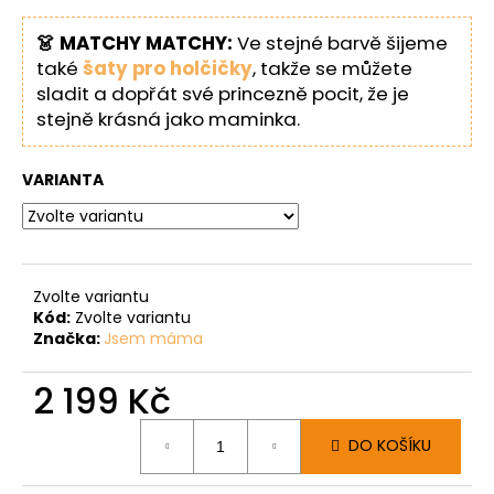
👗 MATCHY MATCHY:
Ve stejné barvě šijeme
také
šaty pro holčičky
, takže se můžete
sladit a dopřát své princezně pocit, že je
stejně krásná jako maminka.
VARIANTA
Zvolte variantu
Kód:
Zvolte variantu
Značka:
Jsem máma
2 199 Kč
Měrná
DO KOŠÍKU
cena: