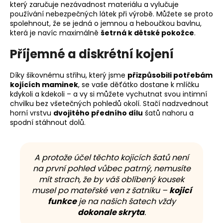
který zaručuje nezávadnost materiálu a vylučuje
používání nebezpečných látek při výrobě. Můžete se proto
spolehnout, že se jedná o jemnou a heboučkou bavlnu,
která je navíc maximálně
šetrná k dětské pokožce
.
Příjemné a diskrétní kojení
Díky šikovnému střihu, který jsme
přizpůsobili potřebám
kojících maminek
, se vaše děťátko dostane k mlíčku
kdykoli a kdekoli – a vy si můžete vychutnat svou intimní
chvilku bez všetečných pohledů okolí. Stačí nadzvednout
horní vrstvu
dvojitého předního dílu
šatů nahoru a
spodní stáhnout dolů.
A protože účel těchto kojicích šatů není
na první pohled vůbec patrný, nemusíte
mít strach, že by váš oblíbený kousek
musel po mateřské ven z šatníku –
kojicí
funkce
je na našich šatech vždy
dokonale skryta
.