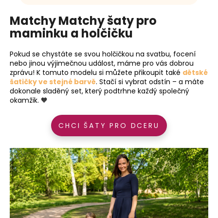
Matchy Matchy šaty pro
maminku a holčičku
Pokud se chystáte se svou holčičkou na svatbu, focení
nebo jinou výjimečnou událost, máme pro vás dobrou
zprávu! K tomuto modelu si můžete přikoupit také
dětské
šatičky ve stejné barvě
. Stačí si vybrat odstín – a máte
dokonale sladěný set, který podtrhne každý společný
okamžik. 🧡
CHCI ŠATY PRO DCERU