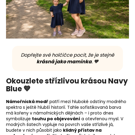
Dopřejte své holčičce pocit, že je stejně
krásná jako maminka
. 🧡
Okouzlete střízlivou krásou Navy
Blue 💙
Námořnická modř
patří mezi hluboké odstíny modrého
spektra s ještě hlubší historií. Tahle sofistikovaná barva
má kořeny v námořnických dějinách – i proto dnes
symbolizuje
touhu po objevování
a otevřenou mysl. V
modrých šatech vypluje na povrch vaše střízlivé já,
budete v nich působit jako
klidný přístav na