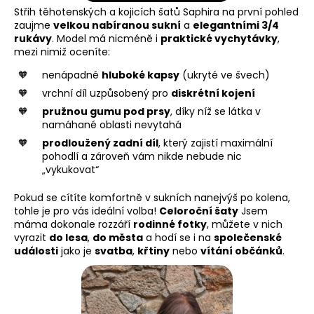
Střih těhotenských a kojicích šatů Saphira na první pohled
zaujme
velkou nabíranou sukní
a
elegantními 3/4
rukávy
. Model má nicméně i
praktické vychytávky
,
mezi nimiž oceníte:
nenápadné
hluboké kapsy
(ukryté ve švech)
vrchní díl uzpůsobený pro
diskrétní kojení
pružnou gumu pod prsy
, díky níž se látka v
namáhané oblasti nevytahá
prodloužený zadní díl
, který zajistí maximální
pohodlí a zároveň vám nikde nebude nic
„vykukovat“
Pokud se cítíte komfortně v sukních nanejvýš po kolena,
tohle je pro vás ideální volba!
Celoroční šaty
Jsem
máma dokonale rozzáří
rodinné fotky
, můžete v nich
vyrazit
do lesa
,
do města
a hodí se i na
společenské
události
jako je
svatba
,
křtiny
nebo
vítání občánků
.