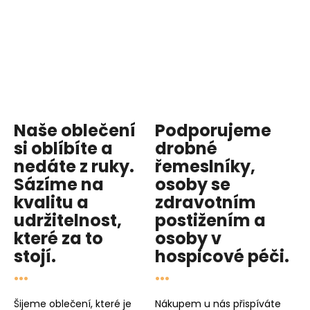
Naše oblečení
Podporujeme
si oblíbíte a
drobné
nedáte z ruky.
řemeslníky,
Sázíme na
osoby se
kvalitu
a
zdravotním
udržitelnost
,
postižením a
které za to
osoby v
stojí.
hospicové péči
.
...
...
Šijeme oblečení, které je
Nákupem u nás přispíváte