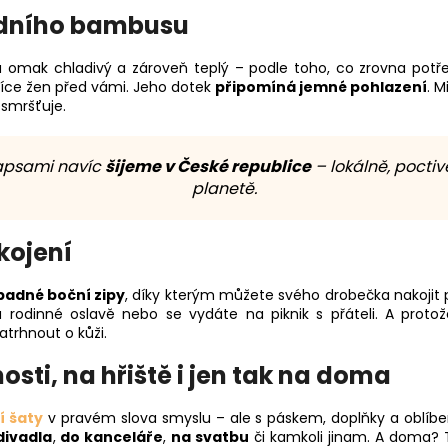
rodního bambusu
a omak chladivý a zároveň teplý – podle toho, co zrovna potře
tisíce žen před vámi. Jeho dotek
připomíná jemné pohlazení
. 
esmršťuje.
 kapsami navíc
šijeme v České republice
– lokálně, poctiv
planetě.
kojení
adné boční zipy
, díky kterým můžete svého drobečka nakojit p
na rodinné oslavě nebo se vydáte na piknik s přáteli. A prot
atrhnout o kůži.
osti, na hřiště i jen tak na doma
í šaty
v pravém slova smyslu – ale s páskem, doplňky a oblíben
divadla
,
do kanceláře
,
na svatbu
či kamkoli jinam. A doma? T