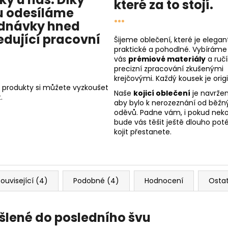
které za to stojí.
 odesíláme
...
dnávky hned
edující pracovní
Šijeme oblečení, které je elegant
praktické a pohodlné. Vybíráme
vás
prémiové materiály
a ruč
precizní zpracování zkušenými
krejčovými. Každý kousek je origi
 produkty si můžete vyzkoušet
Naše
kojicí oblečení
je navržen
.
aby bylo k nerozeznání od běžn
oděvů. Padne vám, i pokud nekoj
bude vás těšit ještě dlouho poté
kojit přestanete.
ouvisející (4)
Podobné (4)
Hodnocení
Osta
šlené do posledního švu