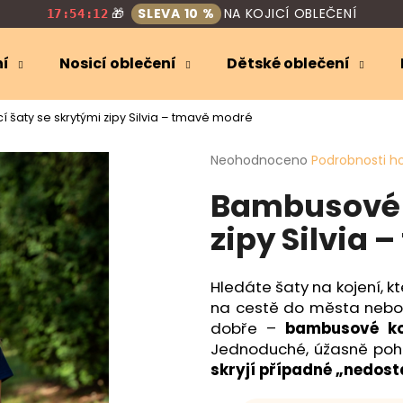
🎁
SLEVA 10 %
NA KOJICÍ OBLEČENÍ
17:54:11
ní
Nosicí oblečení
Dětské oblečení
Co potřebujete najít?
 šaty se skrytými zipy Silvia – tmavě modré
Průměrné
Neohodnoceno
Podrobnosti h
HLEDAT
hodnocení
Bambusové k
produktu
je
zipy Silvia
0,0
Doporučujeme
z
5
hvězdiček.
Hledáte šaty na kojení, k
na cestě do města nebo s
dobře –
bambusové ko
Jednoduché, úžasně poho
skryjí případné „nedost