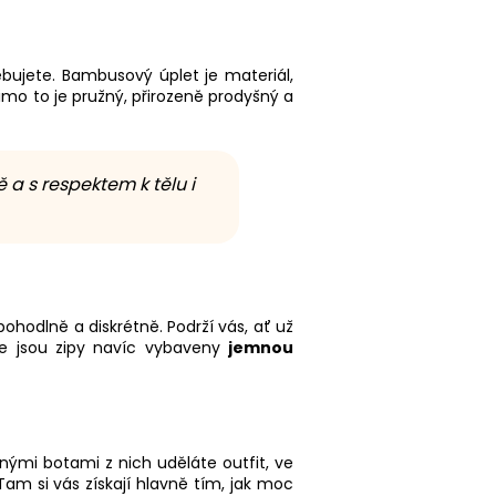
bujete. Bambusový úplet je materiál,
Mimo to je pružný, přirozeně prodyšný a
ě a s respektem k tělu i
ohodlně a diskrétně. Podrží vás, ať už
ože jsou zipy navíc vybaveny
jemnou
ými botami z nich uděláte outfit, ve
am si vás získají hlavně tím, jak moc