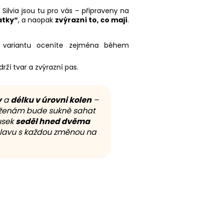
Silvia jsou tu pro vás – připraveny na
atky“
, a naopak
zvýrazní to, co mají
.
o variantu oceníte zejména během
rží tvar a zvýrazní pas.
v
a
délku v úrovni kolen
–
ím ženám bude sukně sahat
usek
seděl hned dvěma
t hlavu s každou změnou na