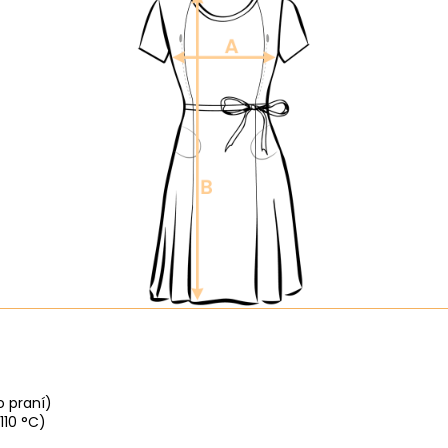
o praní)
110 °C)