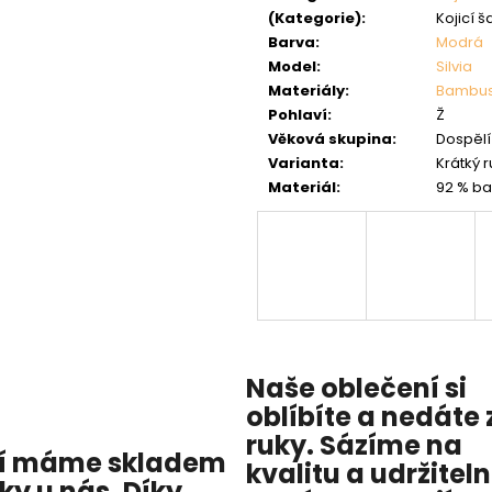
(Kategorie)
:
Kojicí š
Barva
:
Modrá
Model
:
Silvia
Materiály
:
Bambu
Pohlaví
:
Ž
Věková skupina
:
Dospělí 
Varianta
:
Krátký 
Materiál
:
92 % ba
Naše oblečení si
oblíbíte a nedáte 
ruky. Sázíme na
í máme skladem
kvalitu
a
udržitel
cky u nás
. Díky