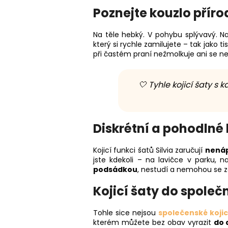
Poznejte kouzlo pří
Na těle hebký. V pohybu splývavý. N
který si rychle zamilujete – tak jako 
při častém praní nežmolkuje ani se n
🤍 Tyhle kojicí šaty s
Diskrétní a pohodlné 
Kojicí funkci šatů Silvia zaručují
nenáp
jste kdekoli – na lavičce v parku, 
podsádkou
, nestudí a nemohou se z
Kojicí šaty do společn
Tohle sice nejsou
společenské kojic
kterém můžete bez obav vyrazit
do 