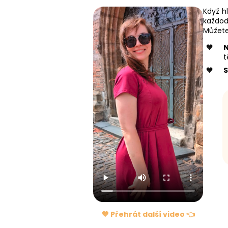
Když hl
každod
Můžete
t
🧡 Přehrát další video 👈