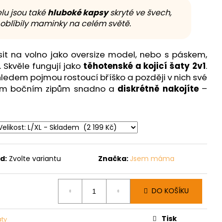
lu jsou také
hluboké kapsy
skryté ve švech,
i oblíbily maminky na celém světě.
it na volno jako oversize model, nebo s páskem,
u. Skvěle fungují jako
těhotenské a kojicí šaty 2v1
.
ledem pojmou rostoucí bříško a později v nich své
ým bočním zipům snadno a
diskrétně nakojíte
–
d:
Zvolte variantu
Značka:
Jsem máma
DO KOŠÍKU
Tisk
aty