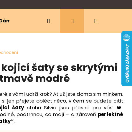
Hledat
Přihlášení
Nákupní
Dámské oblečení
Ergonomická nosítka
košík
odnocení
ojicí šaty se skrytými
 – tmavě modré
teré s vámi udrží krok? Ať už jste doma s miminkem,
i jen přejete obléct něco, v čem se budete cítit
jicí šaty
střihu Silvia jsou přesně pro vás. ❤️
dlné, podtrhnou, co mají – a zároveň
perfektně
atky“
.