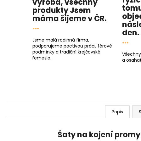
výroba, všechny
tomu
produkty
Jsem
obje
máma
šijeme v ČR.
násl
...
den
.
...
Jsme malá rodinná firma,
podporujeme poctivou práci, férové
podmínky a tradiční krejčovské
Všechny
řemeslo.
a osahat
Popis
S
Šaty na kojení promy