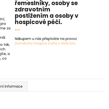
řemeslníky, osoby se
zdravotním
postižením a osoby v
ní,
hospicové péči
.
 pro
...
íme za
nál.
Nákupem u nás přispíváte na provoz
Domácího hospice Duha v Hořicích
.
o tak,
ých
íte, a
, co
tní informace