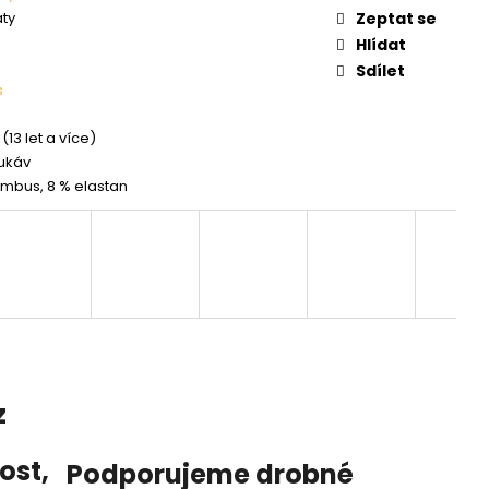
aty
Zeptat se
Hlídat
Sdílet
s
(13 let a více)
rukáv
mbus, 8 % elastan
z
nost
,
Podporujeme drobné