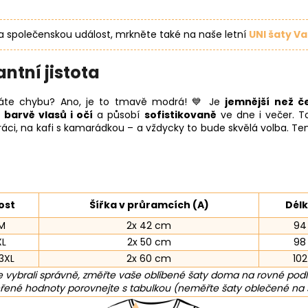
a společenskou událost, mrkněte také na naše letní
UNI šaty Va
tní jistota
ěláte chybu? Ano, je to tmavě modrá! 💙 Je
jemnější než č
,
barvě vlasů i očí
a působí
sofistikovaně
ve dne i večer. To
ráci, na kafi s kamarádkou – a vždycky to bude skvělá volba. Te
ost
Šířka v průramcích (A)
Délk
 M
2x 42 cm
94
XL
2x 50 cm
98
 3XL
2x 60 cm
10
 vybrali správně, změřte vaše oblíbené šaty doma na rovné pod
ené hodnoty porovnejte s tabulkou (neměřte šaty oblečené na 