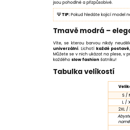
jsou pohodlné a přizpůsobivé.
💡 TIP:
Pokud hledáte kojicí model n
Tmavě modrá – elegan
Víte, se kterou barvou nikdy neud
univerzální
. Lichotí
každé postavě
Můžete se v nich ukázat na plese, v p
každého
slow fashion
šatníku!
Tabulka velikostí
Velik
S /
L / 
2XL /
Abyste
naměř