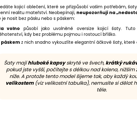
edáte kojicí oblečení, které se přizpůsobí vašim potřebám, šaty 
enní realitu mateřství. Neobepínají,
neupozorňují na „nedost
 je nosit bez pásku nebo s páskem:
Na volno
působí jako uvolněné oversize kojicí šaty. Tut
ěhotenství, kdy bez problému pojmou i rostoucí bříško.
S páskem
z nich snadno vykouzlíte elegantní áčkové šaty, které d
Šaty mají
hluboké kapsy
skryté ve švech,
krátký ruká
pokud jste vyšší, počítejte s délkou nad kolena, nižš
níže. A protože tento model šijeme tak, aby každý ko
velikostem
(viz velikostní tabulka), nemusíte si děla
těle.