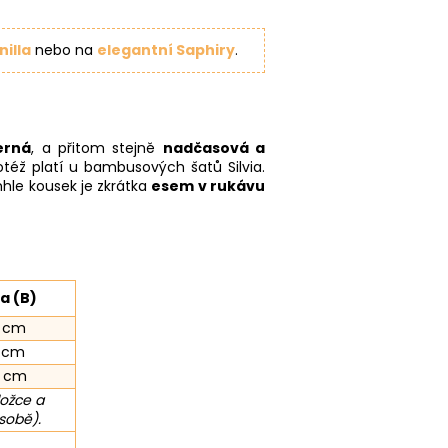
nilla
nebo na
elegantní Saphiry
.
erná
, a přitom stejně
nadčasová a
též platí u bambusových šatů Silvia.
nhle kousek je zkrátka
esem v rukávu
a (B)
 cm
 cm
2 cm
ložce a
sobě).