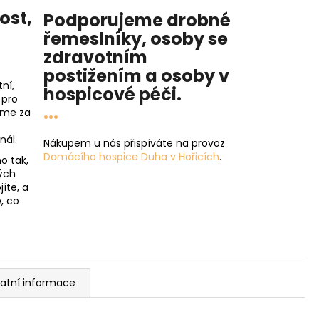
nost
,
Podporujeme drobné
řemeslníky, osoby se
zdravotním
postižením a osoby v
ní,
hospicové péči
.
 pro
...
íme za
nál.
Nákupem u nás přispíváte na provoz
Domácího hospice Duha v Hořicích
.
o tak,
ých
íte, a
, co
atní informace