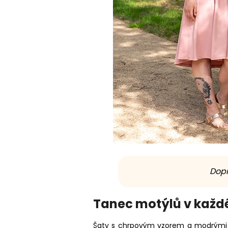
Dopř
Tanec motýlů v kaž
Šaty s chrpovým vzorem a modrými mo