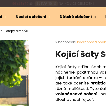
🎁
SLEVA 10 %
NA KOJICÍ OBLEČENÍ
09:18:44
ní
Nosicí oblečení
Dětské oblečení
Co potřebujete najít?
ra – chrpy a motýli
Průměrné
2 hodnocení
Podrobnosti hod
HLEDAT
hodnocení
Kojicí šaty 
produktu
je
5,0
Doporučujeme
z
Kojicí šaty střihu Saphi
5
nádherně podtrhnou vaši
hvězdiček.
jejich funkční stránku – n
ale také oceníte
prakti
různé maličkosti. Tyto ša
volnočasové nošení
i n
dlouho „neohřejou“.