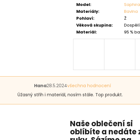
Model
:
Saphira
Materiály
:
Bavlna
Pohlaví
:
Ž
Věková skupina
:
Dospělí 
Materiál
:
95 % ba
Hodnocení
Hana
28.5.2024
všechna hodnocení
produktu
Úžasný střih i materiál, nosím stále. Top produkt.
je
5
z
5
hvězdiček.
Naše oblečení si
oblíbíte a nedáte 
ruky. Sázíme na