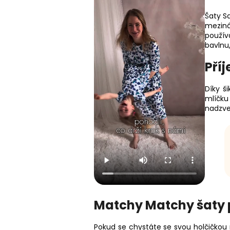
Šaty S
meziná
použív
bavlnu
Příj
Díky š
mlíčku
nadzve
Matchy Matchy šaty 
Pokud se chystáte se svou holčičkou