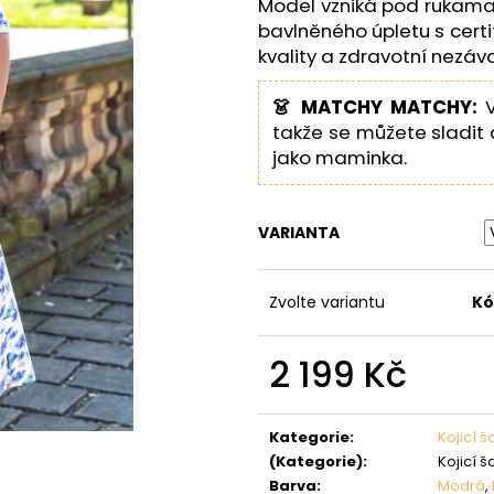
Model vzniká pod rukama
bavlněného úpletu s cert
kvality a zdravotní nezáv
👗 MATCHY MATCHY:
V
takže se můžete sladit 
jako maminka.
VARIANTA
Zvolte variantu
Kó
2 199 Kč
Měrná
cena:
Kategorie
:
Kojicí š
(Kategorie)
:
Kojicí š
Barva
:
Modrá
,