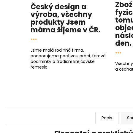
Zbož
Český design a
fyzi
výroba, všechny
tomu
produkty
Jsem
obje
máma
šijeme v ČR.
násl
...
den
.
...
Jsme malá rodinná firma,
podporujeme poctivou práci, férové
podmínky a tradiční krejčovské
Všechny
řemeslo.
a osahat
Popis
So