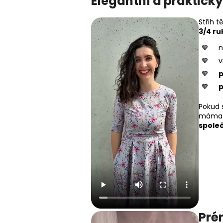
Elegantní a praktický 
Střih 
3/4 r
v
p
p
Pokud s
máma 
společ
Pré