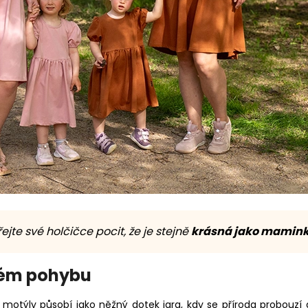
ejte své holčičce pocit, že je stejně
krásná jako mamin
dém pohybu
týly působí jako něžný dotek jara, kdy se příroda probouzí do