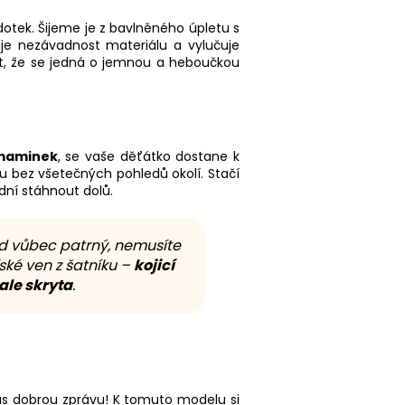
otek. Šijeme je z bavlněného úpletu s
uje nezávadnost materiálu a vylučuje
ut, že se jedná o jemnou a heboučkou
 maminek
, se vaše děťátko dostane k
ku bez všetečných pohledů okolí. Stačí
ní stáhnout dolů.
ed vůbec patrný, nemusíte
ské ven z šatníku –
kojicí
le skryta
.
ás dobrou zprávu! K tomuto modelu si