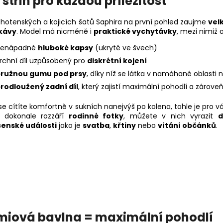
střih pro každou příležitost
těhotenských a kojicích šatů Saphira na první pohled zaujme
vel
ukávy
. Model má nicméně i
praktické vychytávky
, mezi nimiž 
nenápadné
hluboké kapsy
(ukryté ve švech)
rchní díl uzpůsobený pro
diskrétní kojení
ružnou gumu pod prsy
, díky níž se látka v namáhané oblasti
rodloužený zadní díl
, který zajistí maximální pohodlí a zárov
e cítíte komfortně v sukních nanejvýš po kolena, tohle je pro vá
dokonale rozzáří
rodinné fotky
, můžete v nich vyrazit
d
enské události
jako je
svatba
,
křtiny
nebo
vítání občánků
.
miová bavlna = maximální pohodlí