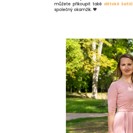
můžete přikoupit také
dětské šatič
společný okamžik. 🧡