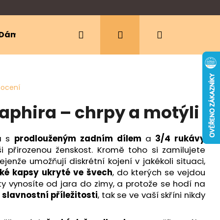
Hledat
Přihlášení
Nákupní
Dámské oblečení
Ergonomická nosítka
košík
nocení
Saphira – chrpy a motýli
ra s
prodlouženým zadním dílem
a
3/4 rukávy
 přirozenou ženskost. Kromě toho si zamilujete
ejenže umožňují diskrétní kojení v jakékoli situaci,
cké kapsy ukryté ve švech
, do kterých se vejdou
ty vynosíte od jara do zimy, a protože se hodí na
a
slavnostní příležitosti
, tak se ve vaší skříni nikdy