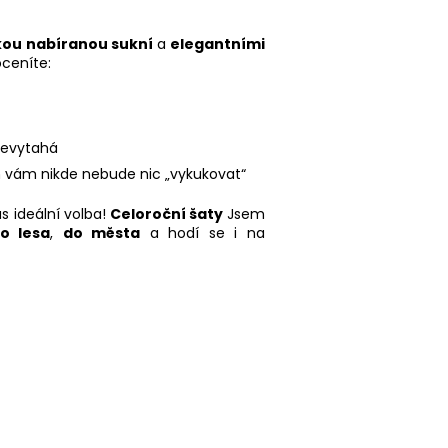
kou nabíranou sukní
a
elegantními
oceníte:
 nevytahá
eň vám nikde nebude nic „vykukovat“
s ideální volba!
Celoroční šaty
Jsem
o lesa
,
do města
a hodí se i na