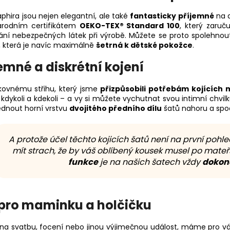
aphira jsou nejen elegantní, ale také
fantasticky příjemné
na d
rodním certifikátem
OEKO-TEX® Standard 100
, který zaruč
ání nebezpečných látek při výrobě. Můžete se proto spolehno
, která je navíc maximálně
šetrná k dětské pokožce
.
emné a diskrétní kojení
ikovnému střihu, který jsme
přizpůsobili potřebám kojících
 kdykoli a kdekoli – a vy si můžete vychutnat svou intimní chvil
dnout horní vrstvu
dvojitého předního dílu
šatů nahoru a spod
A protože účel těchto kojicích šatů není na první pohl
mít strach, že by váš oblíbený kousek musel po mateř
funkce
je na našich šatech vždy
dokona
pro maminku a holčičku
 na svatbu, focení nebo jinou výjimečnou událost, máme pro v