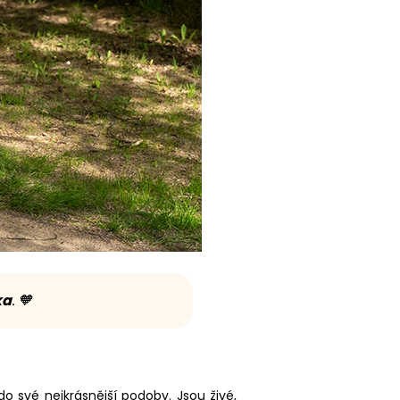
ka
. 🧡
 své nejkrásnější podoby. Jsou živé,