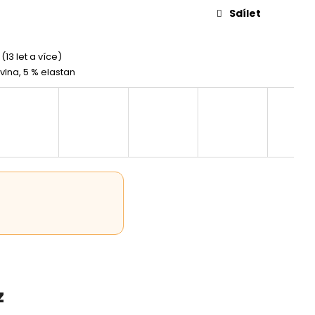
Sdílet
(13 let a více)
vlna, 5 % elastan
z