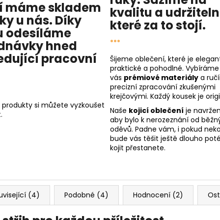
í máme skladem
kvalitu
a
udržitel
cky u nás
. Díky
které za to stojí.
 odesíláme
...
dnávky hned
edující pracovní
Šijeme oblečení, které je elegant
praktické a pohodlné. Vybíráme
vás
prémiové materiály
a ruč
precizní zpracování zkušenými
krejčovými. Každý kousek je origi
 produkty si můžete vyzkoušet
Naše
kojicí oblečení
je navržen
.
aby bylo k nerozeznání od běžn
oděvů. Padne vám, i pokud nekoj
bude vás těšit ještě dlouho poté
kojit přestanete.
uvisející (4)
Podobné (4)
Hodnocení (2)
Ost