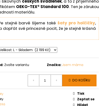
 šikovných
českých švadlenek
, a to z příjemného
ifikátem
OEKO-TEX® Standard 100
. Ten je zárukou
adnosti materiálu.
e stejné barvě šijeme také
šaty pro holčičky
,
a dopřát své princezně pocit, že je stejně krásná
d:
Zvolte variantu
Značka:
Jsem máma
DO KOŠÍKU
Tisk
aty
aty
Zeptat se
Bílá
Hlídat