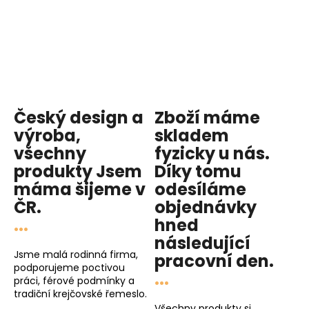
d
a
c
í
p
r
v
Český design a
Zboží máme
k
y
výroba,
skladem
v
všechny
fyzicky u nás
.
ý
produkty
Jsem
Díky tomu
p
máma
šijeme v
odesíláme
i
ČR.
objednávky
s
...
hned
u
následující
Jsme malá rodinná firma,
pracovní den
.
podporujeme poctivou
...
práci, férové podmínky a
tradiční krejčovské řemeslo.
Všechny produkty si