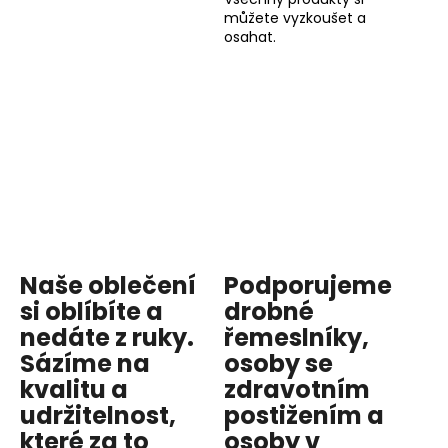
můžete vyzkoušet a
osahat.
Naše oblečení
Podporujeme
si oblíbíte a
drobné
nedáte z ruky.
řemeslníky,
Sázíme na
osoby se
kvalitu
a
zdravotním
udržitelnost
,
postižením a
které za to
osoby v