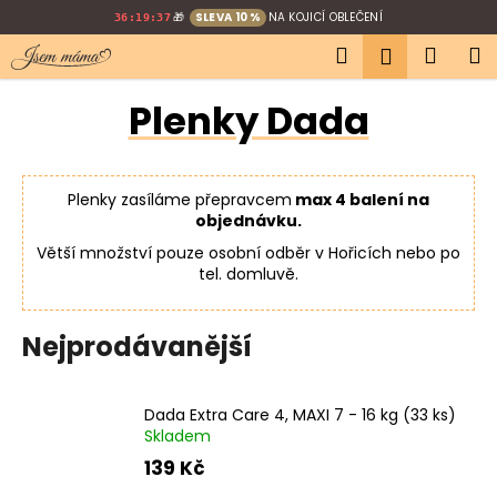
K
Přejít
🎁
SLEVA 10 %
NA KOJICÍ OBLEČENÍ
36:19:36
na
o
Hledat
Náku
M
obsah
Přihlášen
Zpět
Zpět
š
í
košík
Plenky Dada
C
k
o
p
Plenky zasíláme přepravcem
max 4 balení na
o
objednávku.
t
Větší množství pouze osobní odběr v Hořicích nebo po
ř
tel. domluvě.
e
b
Nejprodávanější
u
j
e
Dada Extra Care 4, MAXI 7 - 16 kg (33 ks)
t
Skladem
e
139 Kč
n