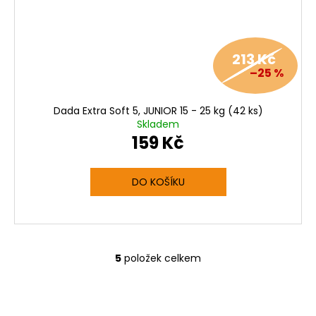
213 Kč
–25 %
Dada Extra Soft 5, JUNIOR 15 - 25 kg (42 ks)
Skladem
159 Kč
DO KOŠÍKU
5
položek celkem
O
v
l
á