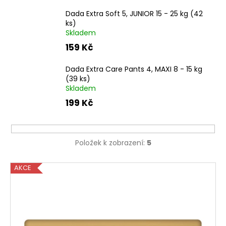
a
Dada Extra Soft 5, JUNIOR 15 - 25 kg (42
j
ks)
Skladem
í
159 Kč
t
?
Dada Extra Care Pants 4, MAXI 8 - 15 kg
(39 ks)
Skladem
199 Kč
HLEDAT
Položek k zobrazení:
5
D
V
AKCE
o
ý
p
p
o
r
i
u
s