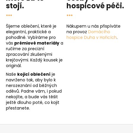
stojí.
hospicové péči
.
...
...
Šijeme oblečení, které je
Nákupem u nás přispíváte
elegantní, praktické a
na provoz
Domácího
pohodlné. Vybíráme pro
hospice Duha v Hořicích
.
vás
prémiové materiály
a
ručíme za precizní
zpracování zkušenými
krejčovými. Každý kousek je
originál.
Naše
kojicí oblečení
je
navrženo tak, aby bylo k
nerozeznání od běžných
oděvů. Padne vám, i pokud
nekojíte, a bude vás těšit
ještě dlouho poté, co kojit
přestanete.
Z