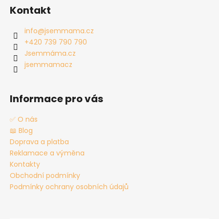
á
Kontakt
p
a
info
@
jsemmama.cz
t
+420 739 790 790
í
Jsemmáma.cz
jsemmamacz
Informace pro vás
✅ O nás
📖 Blog
Doprava a platba
Reklamace a výměna
Kontakty
Obchodní podmínky
Podmínky ochrany osobních údajů