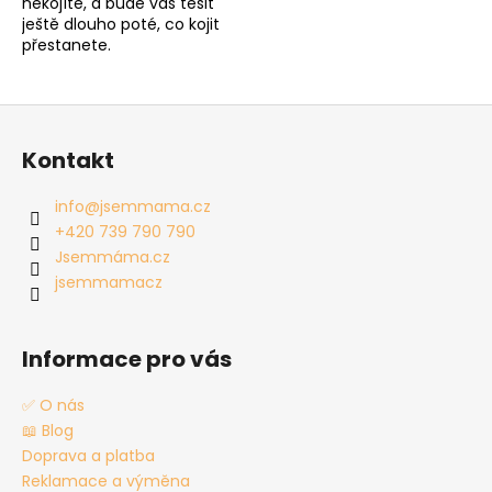
nekojíte, a bude vás těšit
ještě dlouho poté, co kojit
přestanete.
Z
á
Kontakt
p
a
info
@
jsemmama.cz
t
+420 739 790 790
í
Jsemmáma.cz
jsemmamacz
Informace pro vás
✅ O nás
📖 Blog
Doprava a platba
Reklamace a výměna