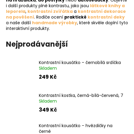
č
na hrazdičku
,
do postýlky
nebo
autosedačky
. Objevte
i další produkty plné kontrastu, jako jsou
látkové knihy a
u
leporela
,
kontrastní zvířátka
a
kontrastní dekorace
j
na pověšení
. Rodiče ocení
praktické
kontrastní deky
e
a naše další
handmade výrobky
, které skvěle doplní tyto
m
interaktivní produkty.
e
Nejprodávanější
Kontrastní kousátko – černobílá srdíčka
Skladem
249 Kč
Kontrastní kostka, černá-bílá-červená, 7
Skladem
349 Kč
Kontrastní kousátko – hvězdičky na
černé