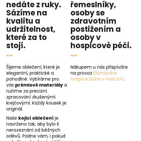
nedáte z ruky.
řemeslníky,
Sázíme na
osoby se
kvalitu
a
zdravotním
udržitelnost
,
postižením a
které za to
osoby v
stojí.
hospicové péči
.
...
...
Šijeme oblečení, které je
Nákupem u nás přispíváte
elegantní, praktické a
na provoz
Domácího
pohodlné. Vybíráme pro
hospice Duha v Hořicích
.
vás
prémiové materiály
a
ručíme za precizní
zpracování zkušenými
krejčovými. Každý kousek je
originál.
Naše
kojicí oblečení
je
navrženo tak, aby bylo k
nerozeznání od běžných
oděvů. Padne vám, i pokud