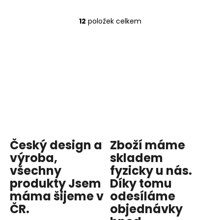
12
položek celkem
O
v
l
á
d
a
c
í
p
r
v
Český design a
Zboží máme
k
y
výroba,
skladem
v
všechny
fyzicky u nás
.
ý
produkty
Jsem
Díky tomu
p
máma
šijeme v
odesíláme
i
ČR.
objednávky
s