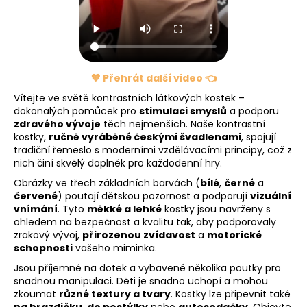
a
j
í
t
🧡 Přehrát další video 👈
?
Vítejte ve světě kontrastních látkových kostek –
dokonalých pomůcek pro
stimulaci smyslů
a podporu
zdravého vývoje
těch nejmenších. Naše kontrastní
kostky,
ručně vyráběné českými švadlenami
, spojují
tradiční řemeslo s moderními vzdělávacími principy, což z
HLEDAT
nich činí skvělý doplněk pro každodenní hry.
Obrázky ve třech základních barvách (
bílé
,
černé
a
červené
) poutají dětskou pozornost a podporují
vizuální
vnímání
. Tyto
měkké a lehké
kostky jsou navrženy s
D
ohledem na bezpečnost a kvalitu tak, aby podporovaly
o
zrakový vývoj,
přirozenou zvídavost
a
motorické
p
schopnosti
vašeho miminka.
o
Jsou příjemné na dotek a vybavené několika poutky pro
r
snadnou manipulaci. Děti je snadno uchopí a mohou
u
zkoumat
různé textury a tvary
. Kostky lze připevnit také