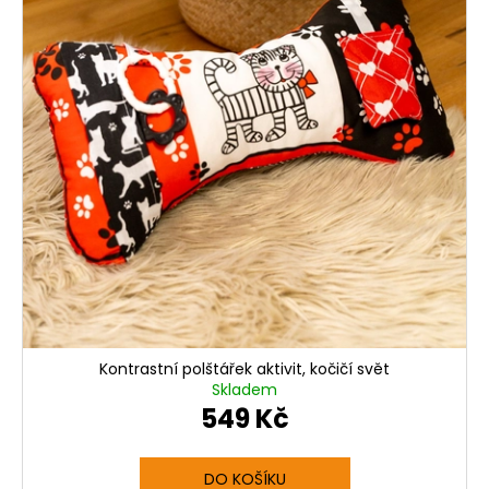
t
ů
Kontrastní polštářek aktivit, kočičí svět
Skladem
549 Kč
DO KOŠÍKU