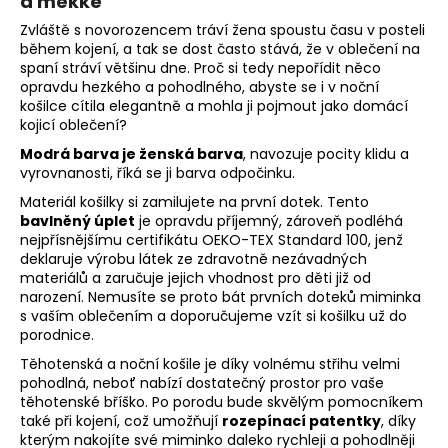
a měkké
Zvláště s novorozencem tráví žena spoustu času v posteli
během kojení, a tak se dost často stává, že v oblečení na
spaní stráví většinu dne. Proč si tedy nepořídit něco
opravdu hezkého a pohodlného, abyste se i v noční
košilce cítila elegantně a mohla ji pojmout jako domácí
kojicí oblečení?
Modrá barva je ženská barva
, navozuje pocity klidu a
vyrovnanosti, říká se ji barva odpočinku.
Materiál košilky si zamilujete na první dotek. Tento
bavlněný úplet
je opravdu příjemný, zároveň podléhá
nejpřísnějšímu certifikátu OEKO-TEX Standard 100, jenž
deklaruje výrobu látek ze zdravotně nezávadných
materiálů a zaručuje jejich vhodnost pro děti již od
narození. Nemusíte se proto bát prvních doteků miminka
s vaším oblečením a doporučujeme vzít si košilku už do
porodnice.
Těhotenská a noční košile je díky volnému střihu velmi
pohodlná, neboť nabízí dostatečný prostor pro vaše
těhotenské bříško. Po porodu bude skvělým pomocníkem
také při kojení, což umožňují
rozepínací patentky
, díky
kterým nakojíte své miminko daleko rychleji a pohodlněji