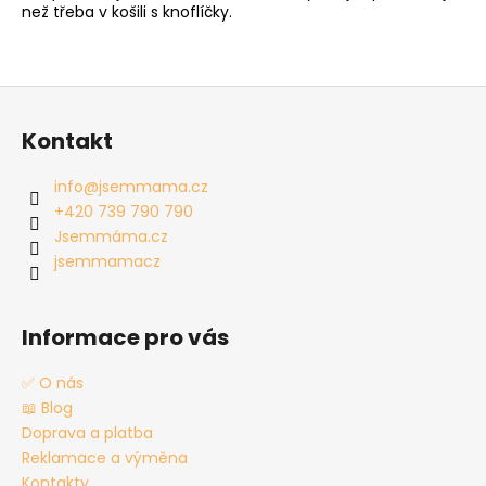
než třeba v košili s knoflíčky.
Z
á
Kontakt
p
a
info
@
jsemmama.cz
t
+420 739 790 790
í
Jsemmáma.cz
jsemmamacz
Informace pro vás
✅ O nás
📖 Blog
Doprava a platba
Reklamace a výměna
Kontakty