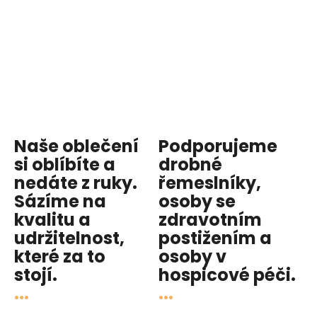
Naše oblečení
Podporujeme
si oblíbíte a
drobné
nedáte z ruky.
řemeslníky,
Sázíme na
osoby se
kvalitu
a
zdravotním
udržitelnost
,
postižením a
které za to
osoby v
stojí.
hospicové péči
.
...
...