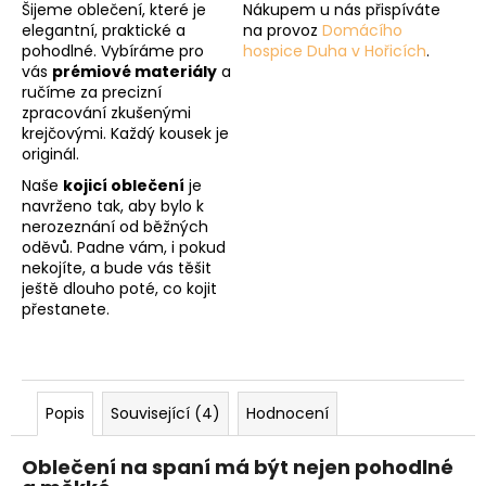
Šijeme oblečení, které je
Nákupem u nás přispíváte
elegantní, praktické a
na provoz
Domácího
pohodlné. Vybíráme pro
hospice Duha v Hořicích
.
vás
prémiové materiály
a
ručíme za precizní
zpracování zkušenými
krejčovými. Každý kousek je
originál.
Naše
kojicí oblečení
je
navrženo tak, aby bylo k
nerozeznání od běžných
oděvů. Padne vám, i pokud
nekojíte, a bude vás těšit
ještě dlouho poté, co kojit
přestanete.
Popis
Související (4)
Hodnocení
Oblečení na spaní má být nejen pohodlné