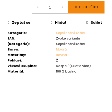
Měrná
DO KOŠÍKU
cena:
Zeptat se
Hlídat
Sdílet
Kategorie
:
Kojicí noční košile
EAN
:
Zvolte variantu
(Kategorie)
:
Kojicí noční košile
Barva
:
Modrá
Materiály
:
Bavlna
Pohlaví
:
Ž
Věková skupina
:
Dospělí (13 let a více)
Materiál
:
100 % bavlna