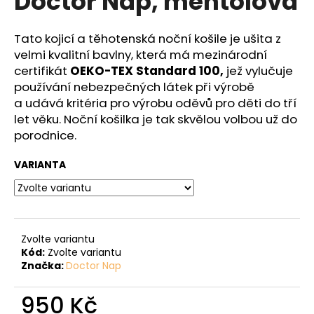
Doctor Nap, mentolová
č
z
u
5
j
hvězdiček.
Tato kojicí a těhotenská noční košile je ušita z
e
velmi kvalitní bavlny, která má mezinárodní
m
certifikát
OEKO-TEX Standard 100,
jež vylučuje
e
používání nebezpečných látek při výrobě
a udává kritéria pro výrobu oděvů pro děti do tří
let věku. Noční košilka je tak skvělou volbou už do
porodnice.
VARIANTA
Zvolte variantu
Kód:
Zvolte variantu
Značka:
Doctor Nap
950 Kč