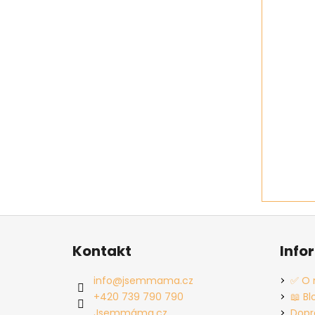
Z
á
Kontakt
Info
p
a
info
@
jsemmama.cz
✅ O 
t
+420 739 790 790
📖 Bl
Jsemmáma.cz
Dopr