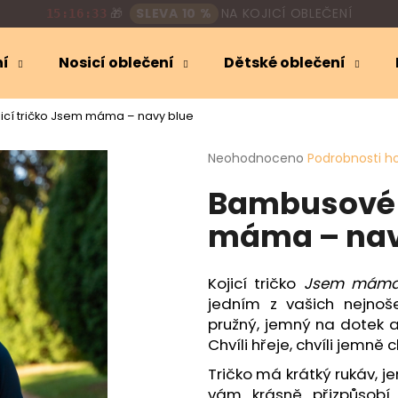
🎁
SLEVA 10 %
NA KOJICÍ OBLEČENÍ
15:16:32
ní
Nosicí oblečení
Dětské oblečení
Co potřebujete najít?
cí tričko Jsem máma – navy blue
Průměrné
Neohodnoceno
Podrobnosti h
HLEDAT
hodnocení
Bambusové k
produktu
je
máma – nav
0,0
Doporučujeme
z
5
hvězdiček.
Kojicí tričko
Jsem mám
jedním z vašich nejnoše
pružný, jemný na dotek 
Chvíli hřeje, chvíli jemně
Tričko má krátký rukáv, 
vám krásně přizpůsobí