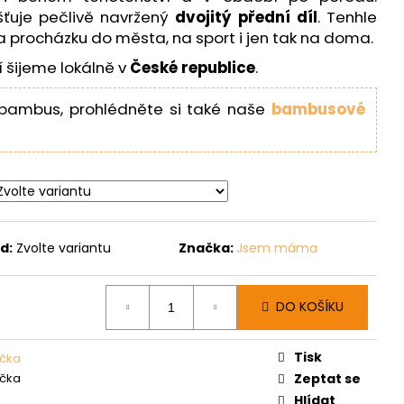
šťuje pečlivě navržený
dvojitý přední díl
. Tenhle
a procházku do města, na sport i jen tak na doma.
 šijeme lokálně v
České republice
.
bambus, prohlédněte si také naše
bambusové
d:
Zvolte variantu
Značka:
Jsem máma
DO KOŠÍKU
Tisk
rička
rička
Zeptat se
Hlídat