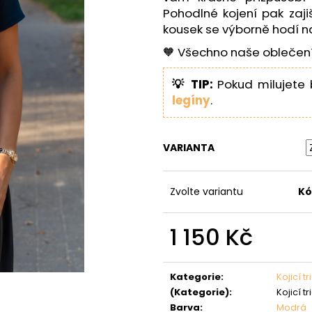
Pohodlné kojení pak zaji
kousek se výborně hodí n
🧡 Všechno naše oblečení
💡 TIP:
Pokud milujete 
legíny
.
VARIANTA
Zvolte variantu
Kó
1 150 Kč
Měrná
cena:
Kategorie
:
Kojicí t
(Kategorie)
:
Kojicí t
Barva
:
Modrá