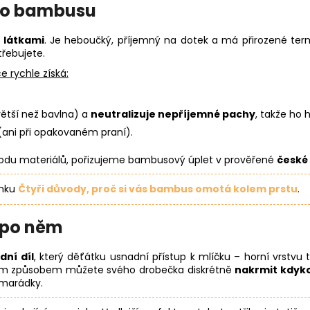
ho bambusu
 látkami
. Je heboučký, příjemný na dotek a má přirozené term
třebujete.
e rychle získá:
ětší než bavlna) a
neutralizuje nepříjemné pachy
, takže ho 
ani při opakovaném praní).
vodu materiálů, pořizujeme bambusový úplet v prověřené
české
ánku
Čtyři důvody, proč si vás bambus omotá kolem prstu
.
u po něm
dní díl
, který děťátku usnadní přístup k mlíčku – horní vrstvu
ým způsobem můžete svého drobečka diskrétně
nakrmit kdyko
amarádky.