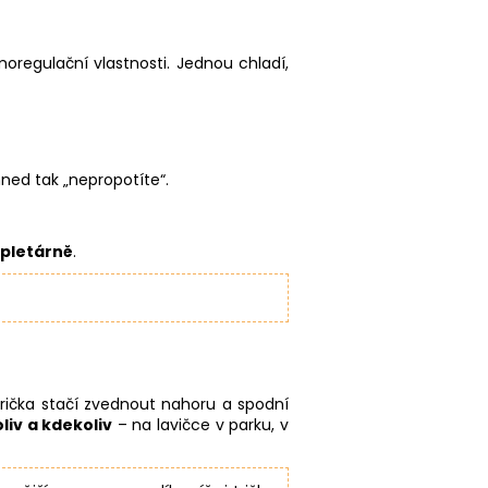
oregulační vlastnosti. Jednou chladí,
hned tak „nepropotíte“.
 pletárně
.
 trička stačí zvednout nahoru a spodní
liv a kdekoliv
– na lavičce v parku, v