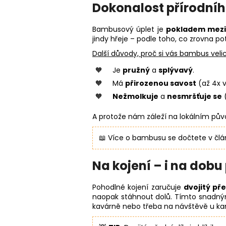
Dokonalost přírodní
Bambusový úplet je
pokladem mezi
jindy hřeje – podle toho, co zrovna po
Další důvody, proč si vás bambus velic
Je
pružný
a
splývavý
.
Má
přirozenou savost
(až 4x v
Nežmolkuje
a
nesmršťuje se
(
A protože nám záleží na lokálním pů
📖 Více o bambusu se dočtete v čl
Na kojení – i na dob
Pohodlné kojení zaručuje
dvojitý pře
naopak stáhnout dolů. Tímto snadn
kavárně nebo třeba na návštěvě u k