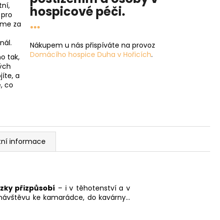
ní,
hospicové péči
.
 pro
...
íme za
nál.
Nákupem u nás přispíváte na provoz
Domácího hospice Duha v Hořicích
.
o tak,
ých
íte, a
, co
tní informace
zky přizpůsobí
– i v těhotenství a v
 návštěvu ke kamarádce, do kavárny…