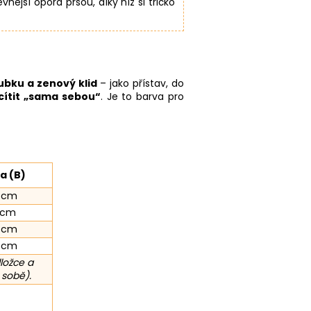
vnější opora prsou, díky níž si tričko
ubku a zenový klid
– jako přístav, do
cítit „sama sebou“
. Je to barva pro
a (B)
 cm
 cm
 cm
 cm
ložce a
 sobě).