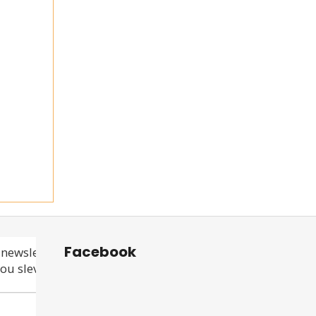
Facebook
newsletteru a
ou slevu ani akci!