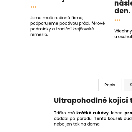
násl
...
den
.
...
Jsme malá rodinná firma,
podporujeme poctivou práci, férové
podmínky a tradiční krejčovské
Všechny
řemeslo.
a osahat
Popis
S
Ultrapohodlné kojicí 
Tričko má
krátké rukávy
, lehce
pro
období po porodu. Tento kousek bud
nebo jen tak na doma.