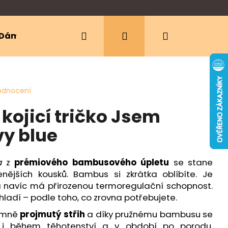
Hledat
Přihlášení
Nákupní
Dámské oblečení
Ergonomická nosítka
košík
odnocení
ojicí tričko Jsem
y blue
a
z
prémiového bambusového úpletu
se stane
nějších kousků. Bambus si zkrátka oblíbíte. Je
a navíc má přirozenou termoregulační schopnost.
 chladí – podle toho, co zrovna potřebujete.
jemně
projmutý střih
a díky pružnému bambusu se
 i během těhotenství a v období po porodu.