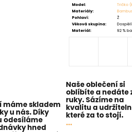
Model
:
Tričko (
Materiály
:
Bambu
Pohlaví
:
Ž
Věková skupina
:
Dospělí 
Materiál
:
92 % ba
Naše oblečení si
oblíbíte a nedáte 
ruky. Sázíme na
í máme skladem
kvalitu
a
udržitel
cky u nás
. Díky
které za to stojí.
 odesíláme
...
dnávky hned