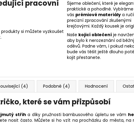
edující pracovní
Šijeme oblečení, které je elegant
praktické a pohodlné. Vybíráme
vás
prémiové materiály
a ruč
precizní zpracování zkušenými
krejčovými. Každý kousek je origi
 produkty si můžete vyzkoušet
Naše
kojicí oblečení
je navržen
.
aby bylo k nerozeznání od běžn
oděvů. Padne vám, i pokud nekoj
bude vás těšit ještě dlouho poté
kojit přestanete.
ouvisející (4)
Podobné (4)
Hodnocení
Osta
tričko, které se vám přizpůsobí
jmutý střih
a díky pružnosti bambusového úpletu se vám
he
ete nosit často. Můžete si ho vzít na procházku do města, na