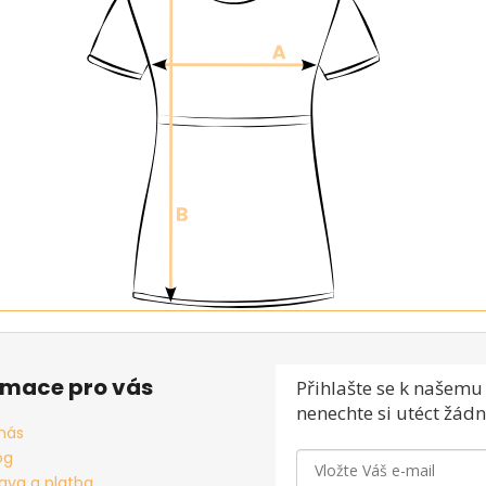
rmace pro vás
Přihlašte se
k našemu 
nenechte si utéct žádn
nás
og
ava a platba