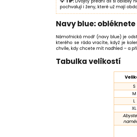
💡 TIP:
Dvojitý přední díl si oblíbily
pochvalují i ženy, které už mají obd
Navy blue: obléknete 
Námořnická modř (navy blue) je odstín
kterého se ráda vracíte, když je kol
chvíle, kdy chcete mít nadhled – a p
Tabulka velikostí
Velik
S
M
L
XL
Abyste
naměře