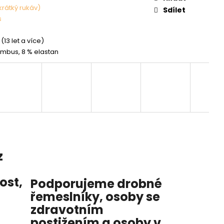
krátký rukáv)
Sdílet
s
(13 let a více)
mbus, 8 % elastan
z
nost
,
Podporujeme drobné
řemeslníky, osoby se
zdravotním
postižením a osoby v