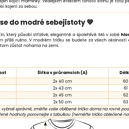
 nejen kojící maminky. Vedlejším efektem tohoto střihu je totiž pe
obí kojení za sebou.
se do modré sebejistoty 💙
, který působí střízlivě, elegantně a spolehlivě. Má v sobě
hlo
em příliš rušno. V modrém tričku se budete za všech okolností
řitom zůstat nohama na zemi.
ost
Šířka v průramcích (A)
Délk
2x 40 cm
60
2x 43 cm
61
2x 45 cm
62
2x 50 cm
63
 vybrali správně, změřte vaše oblíbené tričko doma na rovné pod
né hodnoty porovnejte s tabulkou (neměřte tričko oblečené na