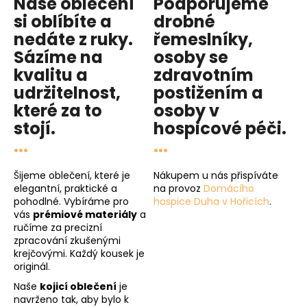
Naše oblečení
Podporujeme
si oblíbíte a
drobné
nedáte z ruky.
řemeslníky,
Sázíme na
osoby se
kvalitu
a
zdravotním
udržitelnost
,
postižením a
které za to
osoby v
stojí.
hospicové péči
.
...
...
Šijeme oblečení, které je
Nákupem u nás přispíváte
elegantní, praktické a
na provoz
Domácího
pohodlné. Vybíráme pro
hospice Duha v Hořicích
.
vás
prémiové materiály
a
ručíme za precizní
zpracování zkušenými
krejčovými. Každý kousek je
originál.
Naše
kojicí oblečení
je
navrženo tak, aby bylo k