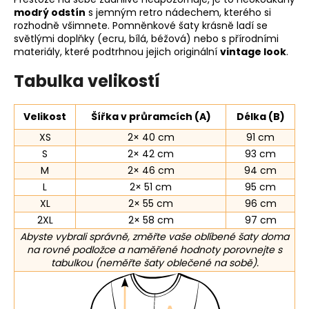
modrý odstín
s jemným retro nádechem, kterého si
rozhodně všimnete. Pomněnkové šaty krásně ladí se
světlými doplňky (ecru, bílá, béžová) nebo s přírodními
materiály, které podtrhnou jejich originální
vintage look
.
Tabulka velikostí
Velikost
Šířka v průramcích (A)
Délka (B)
XS
2× 40 cm
91 cm
S
2× 42 cm
93 cm
M
2× 46 cm
94 cm
L
2× 51 cm
95 cm
XL
2× 55 cm
96 cm
2XL
2× 58 cm
97 cm
Abyste vybrali správně, změřte vaše oblíbené šaty doma
na rovné podložce a naměřené hodnoty porovnejte s
tabulkou (neměřte šaty oblečené na sobě).