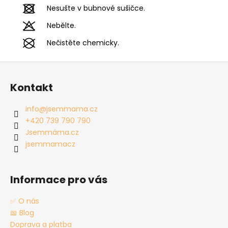
Nesušte v bubnové sušičce.
Nebělte.
Nečistěte chemicky.
Z
á
Kontakt
p
a
info
@
jsemmama.cz
t
+420 739 790 790
í
Jsemmáma.cz
jsemmamacz
Informace pro vás
✅ O nás
📖 Blog
Doprava a platba