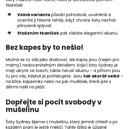
tkaniček:
Volná varianta
působí pohodově, uvolněně a
oceníte ji hlavně tehdy, když chcete šaty nechat
přirozeně splývat.
Stažením tkaniček
pak získáte elegantní siluetu.
Bez kapes by to nešlo!
Možná se to zdá jako drobnost, ale kapsy jsou (nejen pro
mámy) nedocenitelným detailem. Kojicí šaty Sydney je
mají ukryté ve švech, takže neruší siluetu – a přitom jsou
tu pro vás, kdykoli je potřebujete. Jsou
tak akorát velké
–
na klíče, kapesníky nebo na pár mušliček, které jste s
dětmi našli na pláži.
Dopřejte si pocit svobody v
mušelínu
Šaty Sydney šijeme z mušelínu, který jemně chladí a po
každém praní je ještě měkčí. Tahle látka je úžasně