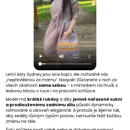
Letní šaty Sydney jsou sice kojicí, ale rozhodně vás
„nepřevléknou za mámu“. Naopak! Zůstanete v nich za
všech okolností
sama sebou
– s miminkem na hrudi, s
ledovou kávou v ruce i na pracovní schůzce.
Model má
krátké rukávy
a díky
jemně nařasené sukni
a prodlouženému zadnímu dílu
působí dynamicky,
rafinovaně a zároveň elegantně. A protože je šijeme tak,
aby seděly různým typům postav, nemusíte řešit každou
změnu na těle.
Šaty můžete nosit volně, nebo je dotvarovat pomocí