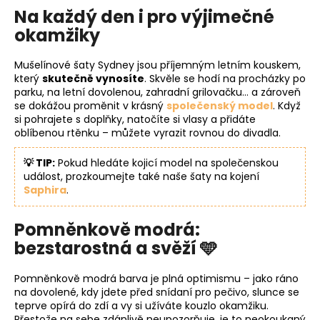
Na každý den i pro výjimečné
okamžiky
Mušelínové šaty Sydney jsou příjemným letním kouskem,
který
skutečně vynosíte
. Skvěle se hodí na procházky po
parku, na letní dovolenou, zahradní grilovačku… a zároveň
se dokážou proměnit v krásný
společenský model
. Když
si pohrajete s doplňky, natočíte si vlasy a přidáte
oblíbenou rtěnku – můžete vyrazit rovnou do divadla.
💡 TIP:
Pokud hledáte kojicí model na společenskou
událost, prozkoumejte také naše šaty na kojení
Saphira
.
Pomněnkově modrá:
bezstarostná a svěží 🩵
Pomněnkově modrá barva je plná optimismu – jako ráno
na dovolené, kdy jdete před snídaní pro pečivo, slunce se
teprve opírá do zdí a vy si užíváte kouzlo okamžiku.
Přestože na sebe zdánlivě neupozorňuje, je to neokoukaný