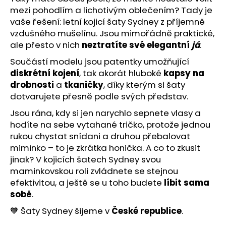
mezi pohodlím a lichotivým oblečením? Tady je
vaše řešení: letní kojicí šaty Sydney z příjemně
vzdušného mušelínu. Jsou mimořádně praktické,
ale přesto v nich
neztratíte své elegantní
já
.
Součástí modelu jsou patentky umožňující
diskrétní kojení
, tak akorát hluboké
kapsy na
drobnosti
a
tkaničky
, díky kterým si šaty
dotvarujete přesně podle svých představ.
Jsou rána, kdy si jen narychlo sepnete vlasy a
hodíte na sebe vytahané tričko, protože jednou
rukou chystat snídani a druhou přebalovat
miminko – to je zkrátka honička. A co to zkusit
jinak? V kojicích šatech Sydney svou
maminkovskou roli zvládnete se stejnou
efektivitou, a ještě se u toho budete
líbit sama
sobě
.
🧡 Šaty Sydney šijeme v
České republice
.