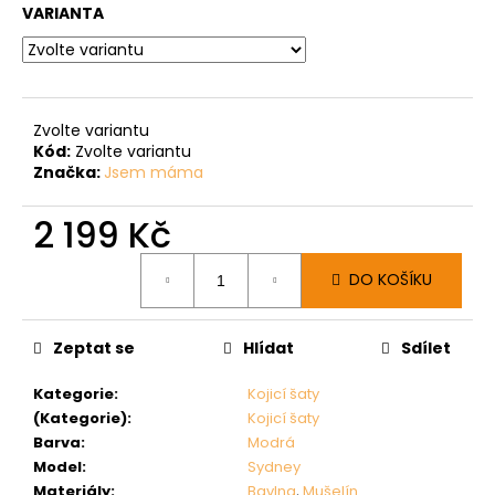
VARIANTA
Zvolte variantu
Kód:
Zvolte variantu
Značka:
Jsem máma
2 199 Kč
Měrná
DO KOŠÍKU
cena:
Zeptat se
Hlídat
Sdílet
Kategorie
:
Kojicí šaty
(Kategorie)
:
Kojicí šaty
Barva
:
Modrá
Model
:
Sydney
Materiály
:
Bavlna
,
Mušelín