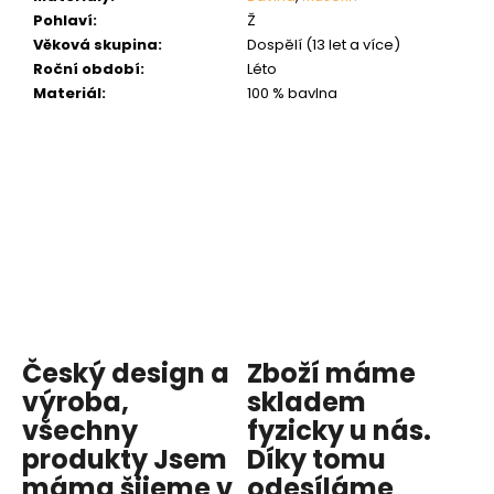
Pohlaví
:
Ž
Věková skupina
:
Dospělí (13 let a více)
Roční období
:
Léto
Materiál
:
100 % bavlna
Český design a
Zboží máme
výroba,
skladem
všechny
fyzicky u nás
.
produkty
Jsem
Díky tomu
máma
šijeme v
odesíláme