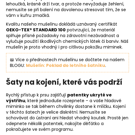
lehoučká, krásně drží tvar, a protože nevyžaduje žehlení,
nemusíte se při balení na dovolenou stresovat tím, že se
vám v kufru zmačká.
Kvalitu našeho mušelínu dokládá uznávaný certifikát
OEKO-TEX® STANDARD 100
potvrzující, že materiál
splňuje přísné požadavky na zdravotní nezávadnost a
vylučuje použití škodlivých chemických látek či barviv. Náš
mušelín je proto vhodný i pro citlivou pokožku miminek.
📖 Více o přednostech mušelínu se dočtete na našem
BLOGU:
Mušelín: Poklad do letního šatníku
.
Šaty na kojení, které vás podrží
Rychlý přístup k prsu zajišťují
patentky ukryté ve
výstřihu
, které jednoduše rozepnete – a vaše hladové
miminko se tak během chvilinky dostane k mlíčku. Kojení
v těchto šatech je velice diskrétní. Nemusíte se
schovávat do ústraní ani hledat vhodný koutek. Prostě jen
odepnete několik patentek, nakojíte děťátko a
pokračujete ve svém programu.