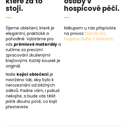
které za to
osoby v
stojí.
hospicové péči
.
...
...
Šijeme oblečení, které je
Nákupem u nás přispíváte
elegantní, praktické a
na provoz
Domácího
pohodlné. Vybíráme pro
hospice Duha v Hořicích
.
vás
prémiové materiály
a
ručíme za precizní
zpracování zkušenými
krejčovými. Každý kousek je
originál.
Naše
kojicí oblečení
je
navrženo tak, aby bylo k
nerozeznání od běžných
oděvů. Padne vám, i pokud
nekojíte, a bude vás těšit
ještě dlouho poté, co kojit
přestanete.