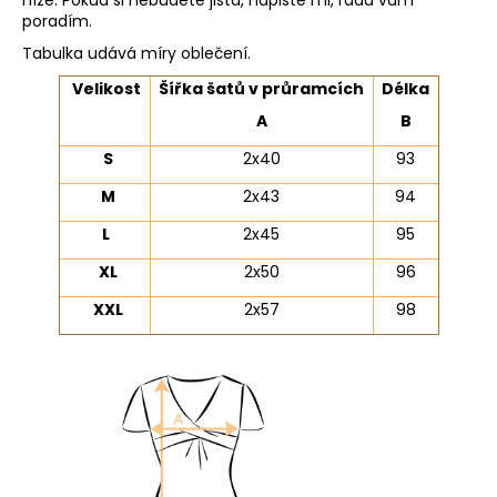
níže. Pokud si nebudete jistá, napište mi, ráda vám
poradím.
Tabulka udává míry oblečení.
Velikost
Šířka šatů v průramcích
Délka
A
B
S
2x40
93
M
2x43
94
L
2x45
95
XL
2x50
96
XXL
2x57
98