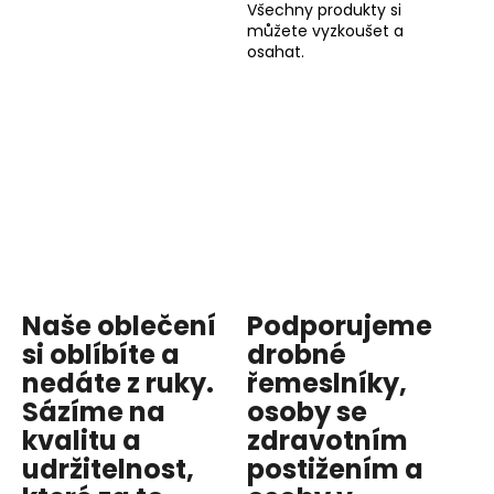
Všechny produkty si
můžete vyzkoušet a
osahat.
Naše oblečení
Podporujeme
si oblíbíte a
drobné
nedáte z ruky.
řemeslníky,
Sázíme na
osoby se
kvalitu
a
zdravotním
udržitelnost
,
postižením a