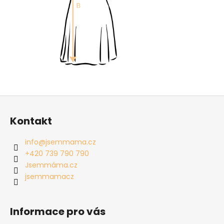
Z
á
Kontakt
p
a
info
@
jsemmama.cz
t
+420 739 790 790
í
Jsemmáma.cz
jsemmamacz
Informace pro vás