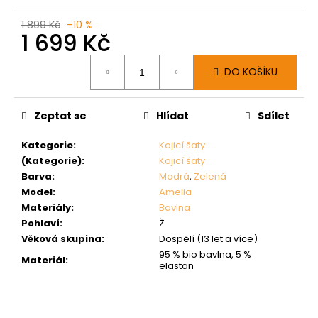
1 899 Kč
–10 %
1 699 Kč
Měrná
DO KOŠÍKU
cena:
Zeptat se
Hlídat
Sdílet
Kategorie
:
Kojicí šaty
(Kategorie)
:
Kojicí šaty
Barva
:
Modrá
,
Zelená
Model
:
Amelia
Materiály
:
Bavlna
Pohlaví
:
Ž
Věková skupina
:
Dospělí (13 let a více)
95 % bio bavlna, 5 %
Materiál
:
elastan