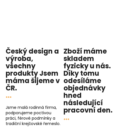
Český design a
Zboží máme
výroba,
skladem
všechny
fyzicky u nás
.
produkty
Jsem
Díky tomu
máma
šijeme v
odesíláme
ČR.
objednávky
...
hned
následující
Jsme malá rodinná firma,
pracovní den
.
podporujeme poctivou
...
práci, férové podmínky a
tradiční krejčovské řemeslo.