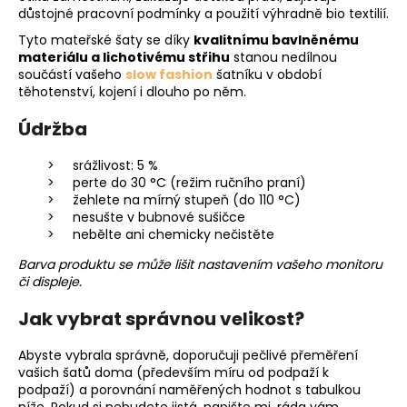
důstojné pracovní podmínky a použití výhradně bio textilií.
Tyto mateřské šaty se díky
kvalitnímu bavlněnému
materiálu a lichotivému střihu
stanou nedílnou
součástí vašeho
slow fashion
šatníku v období
těhotenství, kojení i dlouho po něm.
Údržba
srážlivost: 5 %
perte do 30 °C (režim ručního praní)
žehlete na mírný stupeň (do 110 °C)
nesušte v bubnové sušičce
nebělte ani chemicky nečistěte
Barva produktu se může lišit nastavením vašeho monitoru
či displeje.
Jak vybrat správnou velikost?
Abyste vybrala správně, doporučuji pečlivé přeměření
vašich šatů doma (především míru od podpaží k
podpaží) a porovnání naměřených hodnot s tabulkou