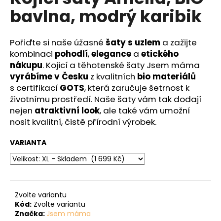
č
je
bavlna, modrý karibik
0,0
u
z
j
5
e
hvězdiček.
Pořiďte si naše úžasné
šaty s uzlem
a zažijte
m
kombinaci
pohodlí
,
elegance
a
etického
e
nákupu
. Kojicí a těhotenské šaty Jsem máma
vyrábíme v Česku
z kvalitních
bio materiálů
s certifikací
GOTS
, která zaručuje šetrnost k
životnímu prostředí. Naše šaty vám tak dodají
nejen
atraktivní look
, ale také vám umožní
nosit kvalitní, čistě přírodní výrobek.
VARIANTA
Zvolte variantu
Kód:
Zvolte variantu
Značka:
Jsem máma