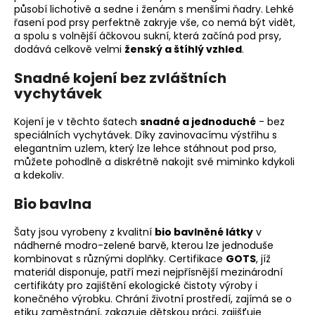
působí lichotivě a sedne i ženám s menšími ňadry. Lehké
řasení pod prsy perfektně zakryje vše, co nemá být vidět,
a spolu s volnější áčkovou sukní, která začíná pod prsy,
dodává celkově velmi
ženský a štíhlý vzhled
.
Snadné kojení bez zvláštních
vychytávek
Kojení je v těchto šatech
snadné a jednoduché
- bez
speciálních vychytávek. Díky zavinovacímu výstřihu s
elegantním uzlem, který lze lehce stáhnout pod prso,
můžete pohodlně a diskrétně nakojit své miminko kdykoli
a kdekoliv.
Bio bavlna
Šaty jsou vyrobeny z kvalitní
bio bavlněné látky
v
nádherné modro-zelené barvě, kterou lze jednoduše
kombinovat s různými doplňky. Certifikace
GOTS
, jíž
materiál disponuje, patří mezi nejpřísnější mezinárodní
certifikáty pro zajištění ekologické čistoty výroby i
konečného výrobku. Chrání životní prostředí, zajímá se o
etiku zaměstnání, zakazuje dětskou práci, zajišťuje