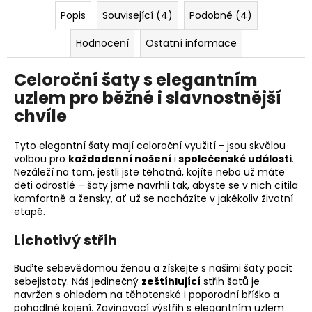
Popis
Související (4)
Podobné (4)
Hodnocení
Ostatní informace
Celoroční šaty s elegantním
uzlem pro běžné i slavnostnější
chvíle
Tyto elegantní šaty mají celoroční využití - jsou skvělou
volbou pro
každodenní nošení
i
společenské události
.
Nezáleží na tom, jestli jste těhotná, kojíte nebo už máte
děti odrostlé – šaty jsme navrhli tak, abyste se v nich cítila
komfortně a žensky, ať už se nacházíte v jakékoliv životní
etapě.
Lichotivý střih
Buďte sebevědomou ženou a získejte s našimi šaty pocit
sebejistoty. Náš jedinečný
zeštíhlující
střih šatů je
navržen s ohledem na těhotenské i poporodní bříško a
pohodlné kojení. Zavinovací výstřih s elegantním uzlem