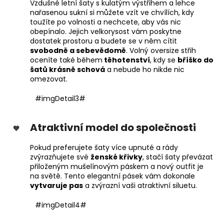
Vzdušné letní šaty s kulatým výstřihem a lehce
nařasenou sukní si můžete vzít ve chvílích, kdy
toužíte po volnosti a nechcete, aby vás nic
obepínalo. Jejich velkorysost vám poskytne
dostatek prostoru a budete se v něm cítit
svobodně a sebevědomě
. Volný oversize střih
oceníte také během
těhotenství
, kdy se
bříško do
šatů krásně schová
a nebude ho nikde nic
omezovat.
#imgDetail3#
Atraktivní model do společnosti
Pokud preferujete šaty více upnuté a rády
zvýrazňujete své
ženské křivky
, stačí šaty převázat
přiloženým mušelínovým páskem a nový outfit je
na světě. Tento elegantní pásek vám dokonale
vytvaruje pas
a zvýrazní vaši atraktivní siluetu.
#imgDetail4#