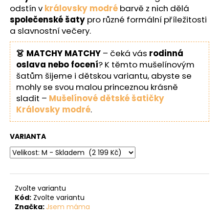
odstín v
královsky modré
barvě z nich dělá
společenské šaty
pro různé formální příležitosti
a slavnostní večery.
👗 MATCHY MATCHY
– čeká vás
rodinná
oslava nebo focení
? K těmto mušelínovým
šatům šijeme i dětskou variantu, abyste se
mohly se svou malou princeznou krásně
sladit –
Mušelínové dětské šatičky
Královsky modré
.
VARIANTA
Zvolte variantu
Kód:
Zvolte variantu
Značka:
Jsem máma