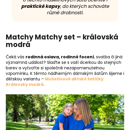
praktické kapsy
, do kterých schováte
různé drobnosti.
Matchy Matchy set – královská
modrá
Čeká vás
rodinná oslava, rodinné focení
, svatba či jiná
významná událost? Slaďte se s vaší dcerkou do stejných
barev a vytvořte si společně nezapomenutelnou
vzpomínku. K těmto nádherným dámským šatům šijeme i
dětskou variantu –
Mušelínové dětské šatičky
Královsky modré
.