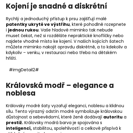
Kojení je snadné a diskrétní
Rychlý a jednoduchý přístup k prsu zajišťují malé
patentky ukryté ve výstřihu
, které pohodlně rozepnete
i
jednou rukou
. Vaše hladové miminko tak nebude
muset čekat, než si rozděláte nepraktické knoflíčky nebo
najdete vhodné místo ke kojení. V našich kojicích šatech
můžete miminko nakojit opravdu diskrétně, a to kdekoliv a
kdykoliv – venku, v restauraci nebo třeba na dětském
hřišti.
#imgDetail2#
Královská modř – elegance a
noblesa
Královsky modré šaty vyzařují eleganci, noblesu a klidnou
sílu. Tento výrazný odstín modré symbolizuje královskou
důstojnost a sebevědomí, které ženě dodávají
autoritu
a
prestiž.
Královsky modrá barva je spojována s
inteligencí,
stabilitou, spolehlivostí a celkově přispívá k