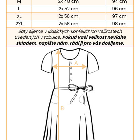
M
2x 48 cm
94 cm
L
2x 52 cm
96 cm
XL
2x 56 cm
97 cm
2XL
2x 58 cm
98 cm
Šaty šijeme v klasických konfekčních velikostech
uvedených v tabulce.
Pokud vaši velikost nevidíte
skladem, napište nám, rádi ji pro vás došijeme.