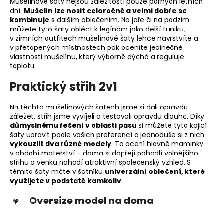
Mušelínové šaty nejsou záležitostí pouze parných letních
dní.
Mušelín lze nosit celoročně a velmi dobře se
kombinuje
s dalším oblečením. Na jaře či na podzim
můžete tyto šaty obléct k legínám jako delší tuniku,
v zimních outfitech mušelínové šaty lehce navrstvíte a
v přetopených místnostech pak oceníte jedinečné
vlastnosti mušelínu, který výborně dýchá a reguluje
teplotu.
Praktický střih 2v1
Na těchto mušelínových šatech jsme si dali opravdu
záležet, střih jsme vyvíjeli a testovali opravdu dlouho. Díky
důmyslnému řešení v oblasti pasu
si můžete tyto kojicí
šaty upravit podle vašich preferencí a jednoduše si z nich
vykouzlit dva různé modely
. To ocení hlavně maminky
v období mateřství – doma si dopřejí pohodlí volnějšího
střihu a venku nahodí atraktivní společenský vzhled. S
těmito šaty máte v šatníku
univerzální oblečení, které
využijete v podstatě kamkoliv
.
Oversize model na doma