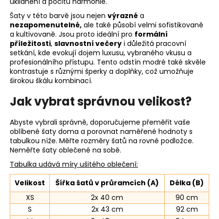
uklidnění a pocitu harmonie.
Šaty v této barvě jsou nejen
výrazné
a
nezapomenutelné,
ale také působí velmi sofistikovaně
a kultivovaně. Jsou proto ideální pro
formální
příležitosti
,
slavnostní večery
i důležitá pracovní
setkání, kde evokují dojem luxusu, vybraného vkusu a
profesionálního přístupu. Tento odstín modré také skvěle
kontrastuje s různými šperky a doplňky, což umožňuje
širokou škálu kombinací.
Jak vybrat správnou velikost?
Abyste vybrali správně, doporučujeme přeměřit vaše
oblíbené šaty doma a porovnat naměřené hodnoty s
tabulkou níže. Měřte rozměry šatů na rovné podložce.
Neměřte šaty oblečené na sobě.
Tabulka udává míry ušitého oblečení:
Velikost
Šířka šatů v průramcích (A)
Délka (B)
XS
2x 40 cm
90 cm
S
2x 43 cm
92 cm