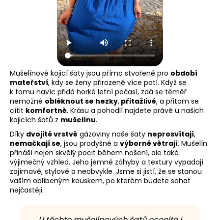
Mušelínové kojicí šaty jsou přímo stvořené pro
období
mateřství
, kdy se ženy přirozeně více potí. Když se
k tomu navíc přidá horké letní počasí, zdá se téměř
nemožné
obléknout se hezky
,
přitažlivě
, a přitom se
cítit
komfortně
. Krásu a pohodlí najdete právě u našich
kojicích šatů z
mušelínu
.
Díky
dvojité vrstvě
gázoviny naše šaty
neprosvítají
,
nemačkají se
, jsou prodyšné a
výborně větrají
. Mušelín
přináší nejen skvělý pocit během nošení, ale také
výjimečný vzhled. Jeho jemné záhyby a textury vypadají
zajímavě, stylově a neobvykle. Jsme si jistí, že se stanou
vaším oblíbeným kouskem, po kterém budete sahat
nejčastěji.
U těchto mušelínových šatů oceníte i