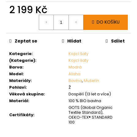
2 199 Kč
Měrná
DO KOŠÍKU
cena:
Zeptat se
Hlídat
Sdílet
Kategorie
:
Kojicí šaty
(Kategorie)
:
Kojicí šaty
Barva
:
Modrá
Model
:
Alisha
Materiály
:
Bavlna
,
Mušelín
Pohlaví
:
Ž
Věková skupina
:
Dospělí (13 let a více)
Materiál
:
100 % BIO bavlna
GOTS (Global Organic
Textile Standard),
Certifikáty
:
OEKO-TEX® STANDARD
100