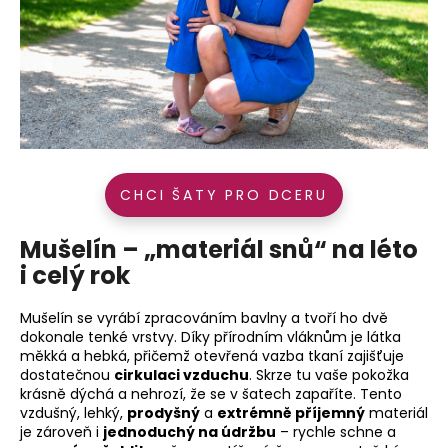
CHCI ŠATY PRO DCERU
Mušelín – „materiál snů“ na léto
i celý rok
Mušelín se vyrábí zpracováním bavlny a tvoří ho dvě
dokonale tenké vrstvy. Díky přírodním vláknům je látka
měkká a hebká, přičemž otevřená vazba tkaní zajišťuje
dostatečnou
cirkulaci vzduchu
. Skrze tu vaše pokožka
krásně dýchá a nehrozí, že se v šatech zapaříte. Tento
vzdušný, lehký,
prodyšný
a
extrémně příjemný
materiál
je zároveň i
jednoduchý na údržbu
– rychle schne a