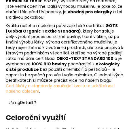
nemusí se žehlit
, což my, vytížené ženy na mateřské,
jistě velmi oceníme. Další výhodou mušelínu je také to, že
chrání tělo před UV paprsky, je
vhodný pro alergiky
a lidi
s citlivou pokožkou.
Kvalitu našeho mušelínu potvrzuje také certifikát
GOTS
(Global Organic Textile Standard)
, který kontroluje
celý výrobní proces od sklizně bavlny, tkaní vláken, až po
finální výrobu látky. Výroba certifikovaného mušelínu je
tedy nejen šetrná k životnímu prostředí, ale také přispívá k
férovým podmínkám všech lidí, kteří se na výrobě podílejí.
Látka má dále certifikaci
OEKO-TEX® STANDARD 100
a je
vyrobena ze
100% BIO bavlny
pocházející z
ekologicky
čisté produkce
bez použití chemikálií a pesticidů – je
naprosto bezpečná pro vás i vaše miminko. O jednotlivých
certifikátech si můžete přečíst více na našem blogu:
Certifikáty a standardy zaručující kvalitu a udržitelnost
našeho oblečení
.
#imgDetail1#
Celoroční využití