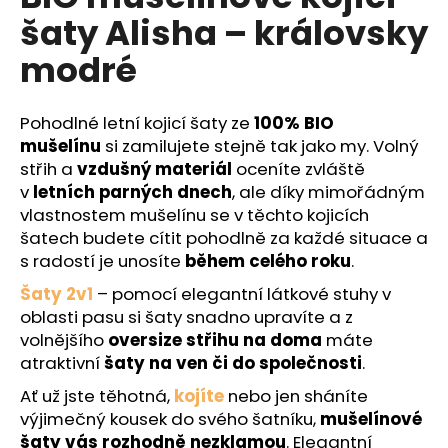
č
je
šaty Alisha – královsky
0,0
u
z
j
modré
5
e
hvězdiček.
m
e
Pohodlné letní kojicí šaty ze
100% BIO
mušelínu
si zamilujete stejně tak jako my. Volný
střih a
vzdušný materiál
oceníte zvláště
v
letních parných dnech
, ale díky mimořádným
vlastnostem mušelínu se v těchto kojicích
šatech budete cítit pohodlně za každé situace a
s radostí je unosíte
během celého roku
.
Šaty 2v1
– pomocí elegantní látkové stuhy v
oblasti pasu si šaty snadno upravíte a z
volnějšího
oversize střihu na doma
máte
atraktivní
šaty na ven či do společnosti
.
Ať už jste těhotná,
kojíte
nebo jen sháníte
výjimečný kousek do svého šatníku,
mušelínové
šaty vás rozhodně nezklamou
. Elegantní