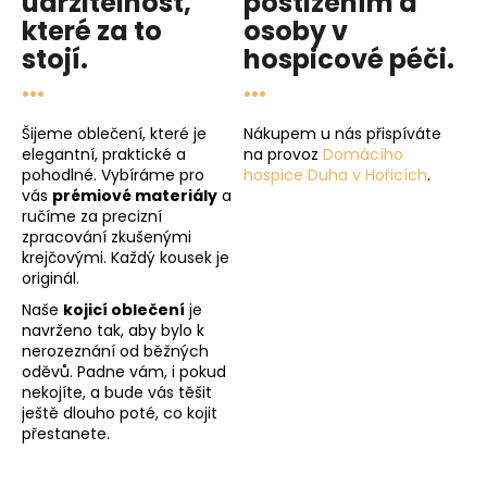
udržitelnost
,
postižením a
které za to
osoby v
stojí.
hospicové péči
.
...
...
Šijeme oblečení, které je
Nákupem u nás přispíváte
elegantní, praktické a
na provoz
Domácího
pohodlné. Vybíráme pro
hospice Duha v Hořicích
.
vás
prémiové materiály
a
ručíme za precizní
zpracování zkušenými
krejčovými. Každý kousek je
originál.
Naše
kojicí oblečení
je
navrženo tak, aby bylo k
nerozeznání od běžných
oděvů. Padne vám, i pokud
nekojíte, a bude vás těšit
ještě dlouho poté, co kojit
přestanete.