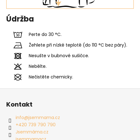
Údržba
Perte do 30 °C.
Žehlete při nízké teplotě (do 110 °C bez páry).
Nesušte v bubnové sušičce.
Nebělte.
Nečistěte chemicky.
Z
á
Kontakt
p
a
info
@
jsemmama.cz
t
+420 739 790 790
í
Jsemmáma.cz
jsemmamacz