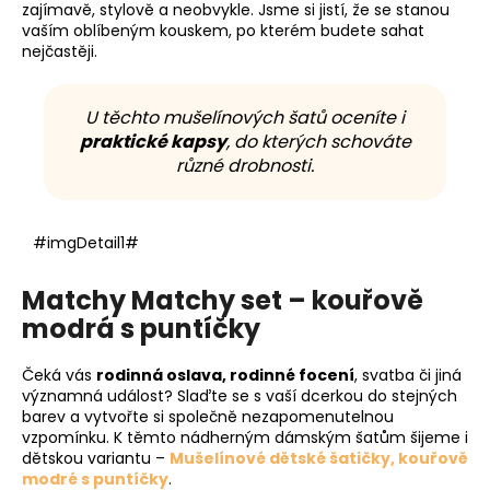
zajímavě, stylově a neobvykle. Jsme si jistí, že se stanou
vaším oblíbeným kouskem, po kterém budete sahat
nejčastěji.
U těchto mušelínových šatů oceníte i
praktické kapsy
, do kterých schováte
různé drobnosti.
#imgDetail1#
Matchy Matchy set – kouřově
modrá s puntíčky
Čeká vás
rodinná oslava, rodinné focení
, svatba či jiná
významná událost? Slaďte se s vaší dcerkou do stejných
barev a vytvořte si společně nezapomenutelnou
vzpomínku. K těmto nádherným dámským šatům šijeme i
dětskou variantu –
Mušelínové dětské šatičky, kouřově
modré s puntíčky
.