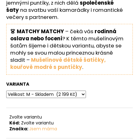
jemnými puntíky, z nich dělá
společenské
šaty
na svatbu vaší kamarádky i romantické
večery s partnerem.
👗 MATCHY MATCHY
– čeká vás
rodinná
oslava nebo focení
? K těmto mušelínovým
šatům šijeme i dětskou variantu, abyste se
mohly se svou malou princeznou krásně
sladit –
Mušelínové dětské šatičky,
kouřově modré s puntíčky
.
VARIANTA
Zvolte variantu
Kód:
Zvolte variantu
Značka:
Jsem máma