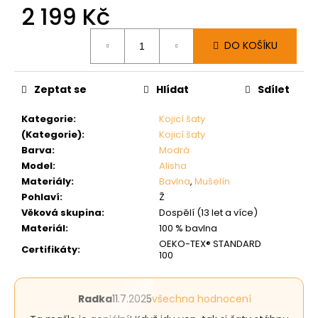
2 199 Kč
Měrná
DO KOŠÍKU
cena:
Zeptat se
Hlídat
Sdílet
Kategorie
:
Kojicí šaty
(Kategorie)
:
Kojicí šaty
Barva
:
Modrá
Model
:
Alisha
Materiály
:
Bavlna
,
Mušelín
Pohlaví
:
Ž
Věková skupina
:
Dospělí (13 let a více)
Materiál
:
100 % bavlna
OEKO-TEX® STANDARD
Certifikáty
:
100
Hodnocení
Radka
11.7.2025
všechna hodnocení
produktu