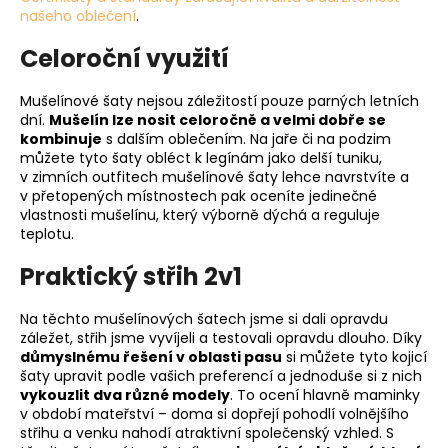
našeho oblečení
.
Celoroční využití
Mušelínové šaty nejsou záležitostí pouze parných letních
dní.
Mušelín lze nosit celoročně a velmi dobře se
kombinuje
s dalším oblečením. Na jaře či na podzim
můžete tyto šaty obléct k legínám jako delší tuniku,
v zimních outfitech mušelínové šaty lehce navrstvíte a
v přetopených místnostech pak oceníte jedinečné
vlastnosti mušelínu, který výborně dýchá a reguluje
teplotu.
Praktický střih 2v1
Na těchto mušelínových šatech jsme si dali opravdu
záležet, střih jsme vyvíjeli a testovali opravdu dlouho. Díky
důmyslnému řešení v oblasti pasu
si můžete tyto kojicí
šaty upravit podle vašich preferencí a jednoduše si z nich
vykouzlit dva různé modely
. To ocení hlavně maminky
v období mateřství – doma si dopřejí pohodlí volnějšího
střihu a venku nahodí atraktivní společenský vzhled. S