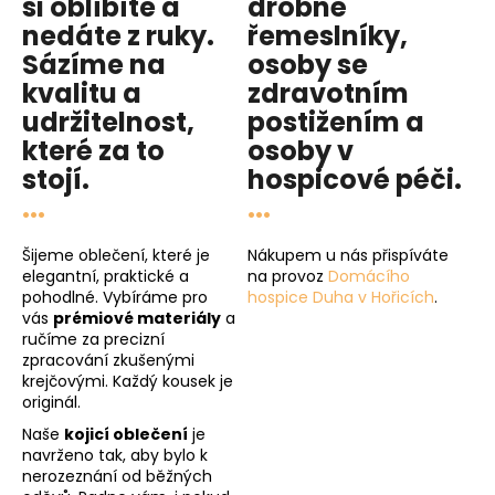
si oblíbíte a
drobné
nedáte z ruky.
řemeslníky,
Sázíme na
osoby se
kvalitu
a
zdravotním
udržitelnost
,
postižením a
které za to
osoby v
stojí.
hospicové péči
.
...
...
Šijeme oblečení, které je
Nákupem u nás přispíváte
elegantní, praktické a
na provoz
Domácího
pohodlné. Vybíráme pro
hospice Duha v Hořicích
.
vás
prémiové materiály
a
ručíme za precizní
zpracování zkušenými
krejčovými. Každý kousek je
originál.
Naše
kojicí oblečení
je
navrženo tak, aby bylo k
nerozeznání od běžných