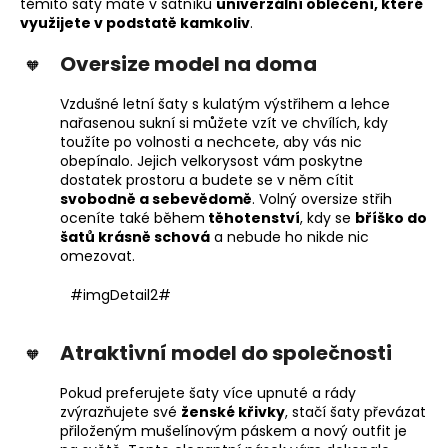
těmito šaty máte v šatníku
univerzální oblečení, které
využijete v podstatě kamkoliv
.
Oversize model na doma
Vzdušné letní šaty s kulatým výstřihem a lehce
nařasenou sukní si můžete vzít ve chvílích, kdy
toužíte po volnosti a nechcete, aby vás nic
obepínalo. Jejich velkorysost vám poskytne
dostatek prostoru a budete se v něm cítit
svobodně a sebevědomě
. Volný oversize střih
oceníte také během
těhotenství
, kdy se
bříško do
šatů krásně schová
a nebude ho nikde nic
omezovat.
#imgDetail2#
Atraktivní model do společnosti
Pokud preferujete šaty více upnuté a rády
zvýrazňujete své
ženské křivky
, stačí šaty převázat
přiloženým mušelínovým páskem a nový outfit je