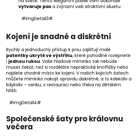
na světě. Tento elegantní pásek vám dokonale
vytvaruje pas
a zvýrazní vaši atraktivní siluetu.
#imgDetail3#
Kojení je snadné a diskrétní
Rychlý a jednoduchý přístup k prsu zajišťují malé
patentky ukryté ve výstřihu
, které pohodlně rozepnete
i
jednou rukou
. Vaše hladové miminko tak nebude
muset čekat, než si rozděláte nepraktické knoflíčky nebo
najdete vhodné místo ke kojení. V našich kojicích šatech
můžete miminko nakojit opravdu diskrétně, a to kdekoliv a
kdykoliv – venku, v restauraci nebo třeba na dětském
hřišti.
#imgDetail4#
Společenské šaty pro královnu
večera