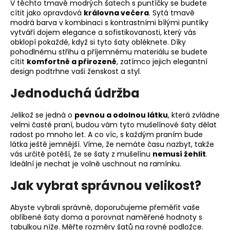
V těchto tmavě modrých šatech s puntíčky se budete
cítit jako opravdová
královna večera
. Sytá tmavě
modrá barva v kombinaci s kontrastními bílými puntíky
vytváří dojem elegance a sofistikovanosti, který vás
obklopí pokaždé, když si tyto šaty obléknete. Díky
pohodlnému střihu a příjemnému materiálu se budete
cítit
komfortně a přirozeně
, zatímco jejich elegantní
design podtrhne vaši ženskost a styl.
Jednoduchá údržba
Jelikož se jedná o
pevnou a odolnou látku
, která zvládne
velmi časté praní, budou vám tyto mušelínové šaty dělat
radost po mnoho let. A co víc, s každým praním bude
látka ještě jemnější. Víme, že nemáte času nazbyt, takže
vás určitě potěší, že se šaty z mušelínu
nemusí žehlit
.
Ideální je nechat je volně uschnout na ramínku.
Jak vybrat správnou velikost?
Abyste vybrali správně, doporučujeme přeměřit vaše
oblíbené šaty doma a porovnat naměřené hodnoty s
tabulkou níže. Měřte rozměry šatů na rovné podložce.