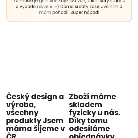
Ta mašle je geniální! Když jdu ven, tak si šaty stáhnu
je
a vypadají skvěle :-) Doma si šaty zase uvolním a
5
mám pohodlí. Super nápad!
z
5
hvězdiček.
Český design a
Zboží máme
výroba,
skladem
všechny
fyzicky u nás
.
produkty
Jsem
Díky tomu
máma
šijeme v
odesíláme
ČR.
objednávky