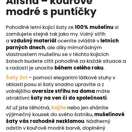
Alisha – kouřově
č
z
u
modré s puntíčky
5
j
hvězdiček.
e
m
Pohodlné letní kojicí šaty ze
100% mušelínu
si
e
zamilujete stejně tak jako my. Volný střih
a
vzdušný materiál
oceníte zvláště v
letních
parných dnech
, ale díky mimořádným
vlastnostem mušelínu se v těchto kojicích
šatech budete cítit pohodlně za každé situace a
s radostí je unosíte
během celého roku
.
Šaty 2v1
– pomocí elegantní látkové stuhy v
oblasti pasu si šaty snadno upravíte a z
volnějšího
oversize střihu na doma
máte
atraktivní
šaty na ven či do společnosti
.
Ať už jste těhotná,
kojíte
nebo jen sháníte
výjimečný kousek do svého šatníku,
mušelínové
šaty vás rozhodně nezklamou
. Nádherný
odstín v kouřově modré barvě, doplněný