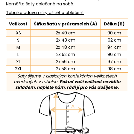
Neměřte šaty oblečené na sobě.
Tabulka udává míry ušitého oblečení:
Velikost
Šířka šatů v průramcích (A)
Délka (B)
XS
2x 40 cm
90 cm
S
2x 43 cm
92 cm
M
2x 48 cm
94 cm
L
2x 52 cm
96 cm
XL
2x 56 cm
97 cm
2XL
2x 58 cm
98 cm
Šaty šijeme v klasických konfekčních velikostech
uvedených v tabulce.
Pokud vaši velikost nevidíte
skladem, napište nám, rádi ji pro vás došijeme.