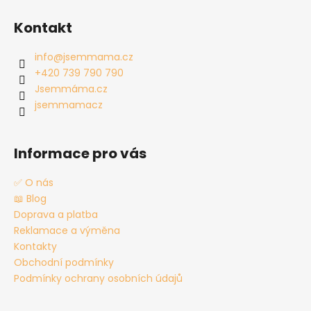
Z
á
Kontakt
p
a
info
@
jsemmama.cz
t
+420 739 790 790
í
Jsemmáma.cz
jsemmamacz
Informace pro vás
✅ O nás
📖 Blog
Doprava a platba
Reklamace a výměna
Kontakty
Obchodní podmínky
Podmínky ochrany osobních údajů