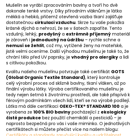
Mušelín se vyrábí zpracováním bavlny a tvoří ho dvě
dokonale tenké vrstvy. Díky přírodním vláknům je látka
měkká a hebká, přičemž otevřená vazba tkaní zajišťuje
dostatečnou
cirkulaci vzduchu
. Skrze tu vaše pokožka
krásně dýchá a nehrozí, že se v šatech zapaříte. Tento
vzdušný, lehký,
prodyšný
a
extrémně příjemný
materiál
je zároveň i
jednoduchý na údržbu
– rychle schne a
nemusí se žehlit
, což my, vytížené ženy na mateřské,
jistě velmi oceníme. Další výhodou mušelínu je také to, že
chrání tělo před UV paprsky, je
vhodný pro alergiky
a lidi
s citlivou pokožkou.
Kvalitu našeho mušelínu potvrzuje také certifikát
GOTS
(Global Organic Textile Standard)
, který kontroluje
celý výrobní proces od sklizně bavlny, tkaní vláken, až po
finální výrobu látky. Výroba certifikovaného mušelínu je
tedy nejen šetrná k životnímu prostředí, ale také přispívá k
férovým podmínkám všech lidí, kteří se na výrobě podílejí.
Látka má dále certifikaci
OEKO-TEX® STANDARD 100
a je
vyrobena ze
100% BIO bavlny
pocházející z
ekologicky
čisté produkce
bez použití chemikálií a pesticidů – je
naprosto bezpečná pro vás i vaše miminko. O jednotlivých
certifikátech si můžete přečíst více na našem blogu:
Certifikáty a standardy zaručující kvalitu a udržitelnost