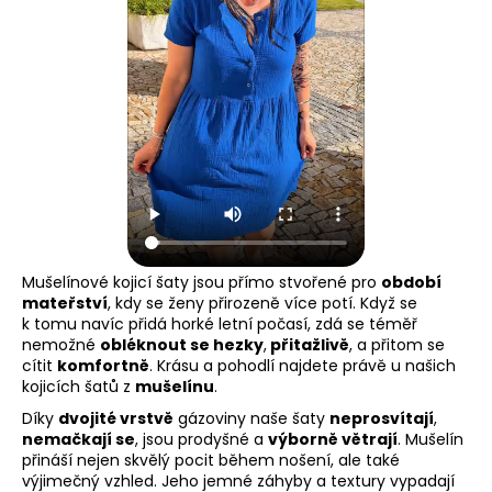
Mušelínové kojicí šaty jsou přímo stvořené pro
období
mateřství
, kdy se ženy přirozeně více potí. Když se
k tomu navíc přidá horké letní počasí, zdá se téměř
nemožné
obléknout se hezky
,
přitažlivě
, a přitom se
cítit
komfortně
. Krásu a pohodlí najdete právě u našich
kojicích šatů z
mušelínu
.
Díky
dvojité vrstvě
gázoviny naše šaty
neprosvítají
,
nemačkají se
, jsou prodyšné a
výborně větrají
. Mušelín
přináší nejen skvělý pocit během nošení, ale také
výjimečný vzhled. Jeho jemné záhyby a textury vypadají