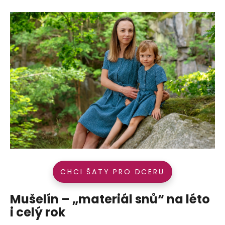
CHCI ŠATY PRO DCERU
Mušelín – „materiál snů“ na léto
i celý rok