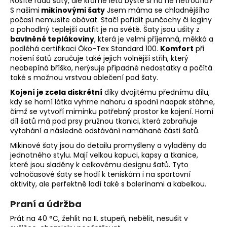
Nosíte ráda šaty, ale kromě léta byste si na ně netroufla?
S našimi
mikinovými šaty
Jsem máma se chladnějšího
počasí nemusíte obávat. Stačí pořídit punčochy či legíny
a pohodlný teplejší outfit je na světě. Šaty jsou ušity z
bavlněné teplákoviny
, která je velmi příjemná, měkká a
podléhá certifikaci
Öko-Tex Standard 100.
Komfort
při
nošení šatů zaručuje také jejich volnější střih, který
neobepíná bříško, nerýsuje případné nedostatky a počítá
také s možnou vrstvou oblečení pod šaty.
Kojení je zcela diskrétní
díky dvojitému přednímu dílu,
kdy se horní látka vyhrne nahoru a spodní naopak stáhne,
čímž se vytvoří miminku potřebný prostor ke kojení. Horní
díl šatů má pod prsy pružnou tkanici, která zabraňuje
vytahání a následné odstávání namáhané části šatů.
Mikinové šaty jsou do detailu promyšleny a vyladěny do
jednotného stylu. Mají velkou kapuci, kapsy a tkanice,
které jsou sladěny k celkovému designu šatů. Tyto
volnočasové šaty se hodí k teniskám i na sportovní
aktivity, ale perfektně ladí také s balerínami a kabelkou.
Praní a údržba
Prát na 40 °C, žehlit na II. stupeň, nebělit, nesušit v