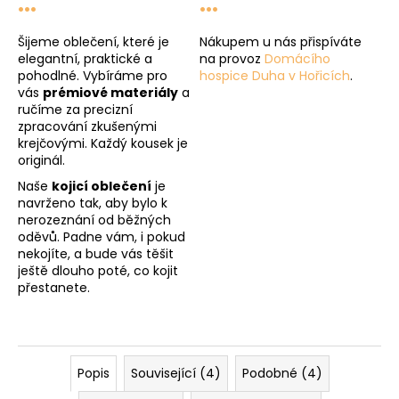
...
...
Šijeme oblečení, které je
Nákupem u nás přispíváte
elegantní, praktické a
na provoz
Domácího
pohodlné. Vybíráme pro
hospice Duha v Hořicích
.
vás
prémiové materiály
a
ručíme za precizní
zpracování zkušenými
krejčovými. Každý kousek je
originál.
Naše
kojicí oblečení
je
navrženo tak, aby bylo k
nerozeznání od běžných
oděvů. Padne vám, i pokud
nekojíte, a bude vás těšit
ještě dlouho poté, co kojit
přestanete.
Popis
Související (4)
Podobné (4)