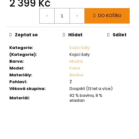
2 399 Kč
Měrná
DO KOŠÍKU
cena:
Zeptat se
Hlídat
Sdílet
Kategorie
:
Kojicí šaty
(Kategorie)
:
Kojicí šaty
Barva
:
Modrá
Model
:
Kaira
Materiály
:
Bavlna
Pohlaví
:
Ž
Věková skupina
:
Dospělí (13 let a více)
92 % bavlna, 8 %
Materiál
:
elastan