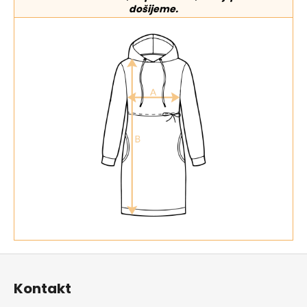
došijeme.
Z
á
Kontakt
p