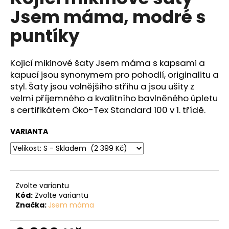
č
je
Jsem máma, modré s
5,0
u
z
j
puntíky
5
e
hvězdiček.
m
e
Kojicí mikinové šaty
Jsem máma s kapsami a
kapucí jsou synonymem pro pohodlí, originalitu a
styl. Šaty jsou volnějšího střihu a jsou ušity z
velmi příjemného a kvalitního bavlněného úpletu
s certifikátem
Öko-Tex Standard 100 v 1. třídě.
VARIANTA
Zvolte variantu
Kód:
Zvolte variantu
Značka:
Jsem máma