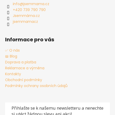
a
info
@
jsemmama.cz
t
+420 739 790 790
í
Jsemmáma.cz
jsemmamacz
Informace pro vás
✅ O nás
📖 Blog
Doprava a platba
Reklamace a výměna
Kontakty
Obchodní podmínky
Podmínky ochrany osobních údajů
Přihlašte se
k našemu newsletteru a nenechte
si utéct žádnou slevu ani akci!