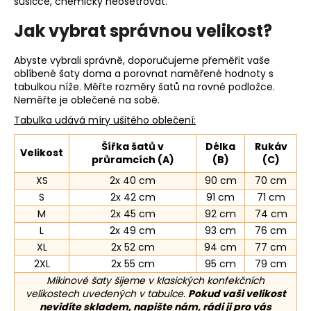
sušičce, chemicky neošetřovat.
Jak vybrat správnou velikost?
Abyste vybrali správně, doporučujeme přeměřit vaše
oblíbené šaty doma a porovnat naměřené hodnoty s
tabulkou níže. Měřte rozměry šatů na rovné podložce.
Neměřte je oblečené na sobě.
Tabulka udává míry ušitého oblečení:
Šířka šatů v
Délka
Rukáv
Velikost
průramcích (A)
(B)
(C)
XS
2x 40 cm
90 cm
70 cm
S
2x 42 cm
91 cm
71 cm
M
2x 45 cm
92 cm
74 cm
L
2x 49 cm
93 cm
76 cm
XL
2x 52 cm
94 cm
77 cm
2XL
2x 55 cm
95 cm
79 cm
Mikinové šaty šijeme v klasických konfekčních
velikostech uvedených v tabulce.
Pokud vaši velikost
nevidíte skladem, napište nám, rádi ji pro vás