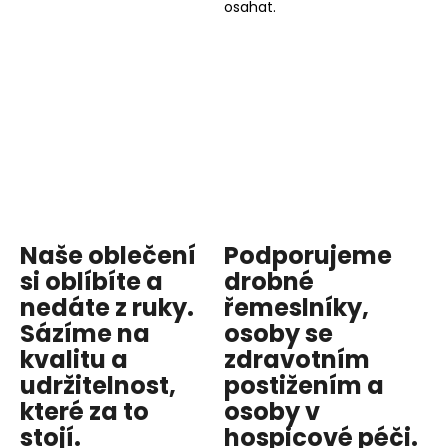
osahat.
Naše oblečení
Podporujeme
si oblíbíte a
drobné
nedáte z ruky.
řemeslníky,
Sázíme na
osoby se
kvalitu
a
zdravotním
udržitelnost
,
postižením a
které za to
osoby v
stojí.
hospicové péči
.