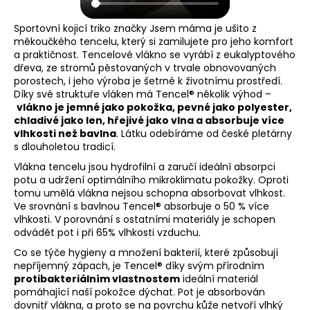
Sportovní kojicí triko značky Jsem máma je ušito z
měkoučkého tencelu, který si zamilujete pro jeho komfort
a praktičnost. Tencelové vlákno se vyrábí z eukalyptového
dřeva, ze stromů pěstovaných v trvale obnovovaných
porostech, i jeho výroba je šetrné k životnímu prostředí.
Díky své struktuře vláken má Tencel® několik výhod –
vlákno je jemné jako pokožka, pevné jako polyester,
chladivé jako len, hřejivé jako vlna a absorbuje více
vlhkosti než bavlna
. Látku odebíráme od české pletárny
s dlouholetou tradicí.
Vlákna tencelu jsou hydrofilní a zaručí ideální absorpci
potu a udržení optimálního mikroklimatu pokožky. Oproti
tomu umělá vlákna nejsou schopna absorbovat vlhkost.
Ve srovnání s bavlnou Tencel® absorbuje o 50 % více
vlhkosti. V porovnání s ostatními materiály je schopen
odvádět pot i při 65% vlhkosti vzduchu.
Co se týče hygieny a množení bakterií, které způsobují
nepříjemný zápach, je Tencel® díky svým přírodním
protibakteriálním vlastnostem
ideální materiál
pomáhající naší pokožce dýchat. Pot je absorbován
dovnitř vlákna, a proto se na povrchu kůže netvoří vlhký