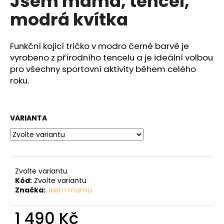
Jsem máma, tencel,
č
z
u
modrá kvítka
5
j
hvězdiček.
e
m
Funkční kojicí tričko v modro černé barvě je
e
vyrobeno z přírodního tencelu a je ideální volbou
pro všechny sportovní aktivity během celého
roku.
VARIANTA
Zvolte variantu
Kód:
Zvolte variantu
Značka:
Jsem máma
1 490 Kč