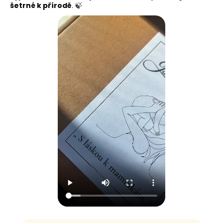
šetrné k přírodě
. 🍃