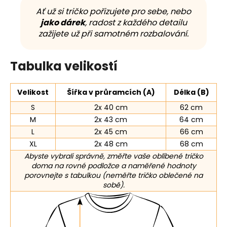
Ať už si tričko pořizujete pro sebe, nebo
jako dárek
, radost z každého detailu
zažijete už při samotném rozbalování.
Tabulka velikostí
Velikost
Šířka v průramcích (A)
Délka (B)
S
2x 40 cm
62 cm
M
2x 43 cm
64 cm
L
2x 45 cm
66 cm
XL
2x 48 cm
68 cm
Abyste vybrali správně, změřte vaše oblíbené tričko
doma na rovné podložce a naměřené hodnoty
porovnejte s tabulkou (neměřte tričko oblečené na
sobě).