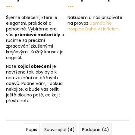
...
...
Šijeme oblečení, které je
Nákupem u nás přispíváte
elegantní, praktické a
na provoz
Domácího
pohodlné. Vybíráme pro
hospice Duha v Hořicích
.
vás
prémiové materiály
a
ručíme za precizní
zpracování zkušenými
krejčovými. Každý kousek je
originál.
Naše
kojicí oblečení
je
navrženo tak, aby bylo k
nerozeznání od běžných
oděvů. Padne vám, i pokud
nekojíte, a bude vás těšit
ještě dlouho poté, co kojit
přestanete.
Popis
Související (4)
Podobné (4)