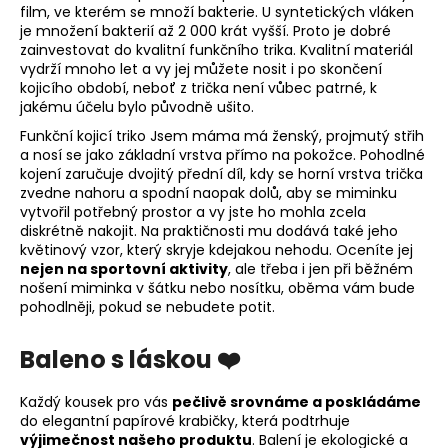
film, ve kterém se množí bakterie. U syntetických vláken
je množení bakterií až 2 000 krát vyšší. Proto je dobré
zainvestovat do kvalitní funkčního trika.
Kvalitní materiál
vydrží mnoho let a vy jej můžete nosit i po skončení
kojicího období, neboť z trička není vůbec patrné, k
jakému účelu bylo původně ušito.
Funkční kojicí triko Jsem máma má ženský, projmutý střih
a nosí se jako základní vrstva přímo na pokožce. Pohodlné
kojení zaručuje dvojitý přední díl, kdy se horní vrstva trička
zvedne nahoru a spodní naopak dolů, aby se miminku
vytvořil potřebný prostor a vy jste ho mohla zcela
diskrétně nakojit. Na praktičnosti mu dodává také jeho
květinový vzor, který skryje kdejakou nehodu. Oceníte jej
nejen na sportovní aktivity
, ale třeba i jen při běžném
nošení miminka v šátku nebo nosítku, oběma vám bude
pohodlněji, pokud se nebudete potit.
Baleno s láskou ❤️
Každý kousek pro vás
pečlivě srovnáme a poskládáme
do elegantní papírové krabičky, která podtrhuje
výjimečnost našeho produktu
. Balení je ekologické a