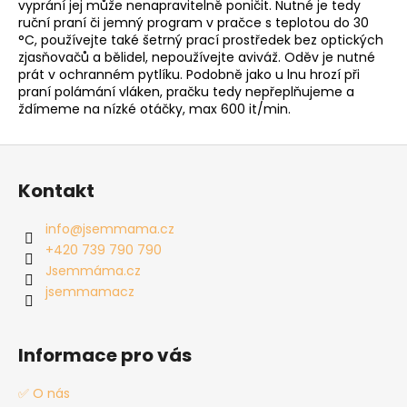
vyprání jej může nenapravitelně poničit. Nutné je tedy
ruční praní či jemný program v pračce s teplotou do 30
°C, používejte také šetrný prací prostředek bez optických
zjasňovačů a bělidel, nepoužívejte aviváž. Oděv je nutné
prát v ochranném pytlíku. Podobně jako u lnu hrozí při
praní polámání vláken, pračku tedy nepřeplňujeme a
ždímeme na nízké otáčky, max 600 it/min.
Z
á
Kontakt
p
a
info
@
jsemmama.cz
t
+420 739 790 790
í
Jsemmáma.cz
jsemmamacz
Informace pro vás
✅ O nás