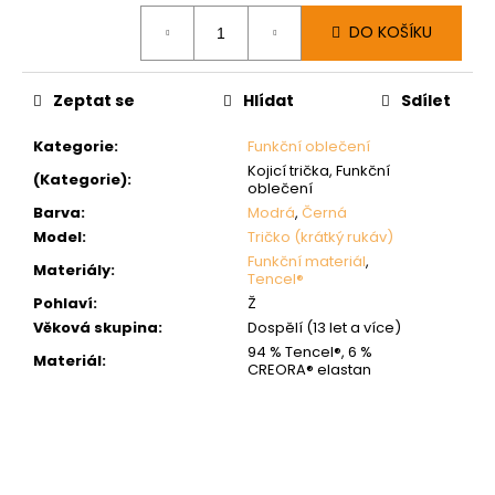
Měrná
DO KOŠÍKU
cena:
Zeptat se
Hlídat
Sdílet
Kategorie
:
Funkční oblečení
Kojicí trička, Funkční
(Kategorie)
:
oblečení
Barva
:
Modrá
,
Černá
Model
:
Tričko (krátký rukáv)
Funkční materiál
,
Materiály
:
Tencel®
Pohlaví
:
Ž
Věková skupina
:
Dospělí (13 let a více)
94 % Tencel®, 6 %
Materiál
:
CREORA® elastan