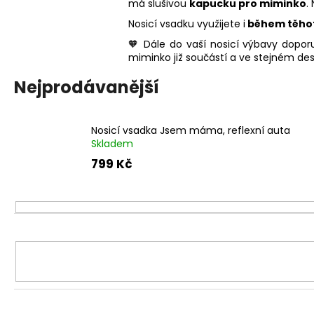
má slušivou
kapucku pro miminko
.
Nosicí vsadku využijete i
během těho
🧡 Dále do vaší nosicí výbavy dopo
miminko již součástí a ve stejném des
Nejprodávanější
Nosicí vsadka Jsem máma, reflexní auta
Skladem
799 Kč