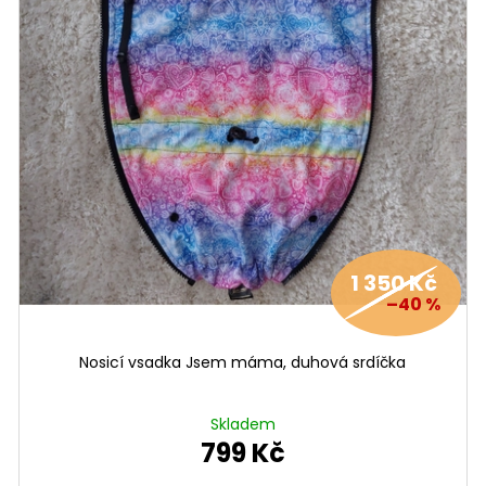
1 350 Kč
–40 %
Nosicí vsadka Jsem máma, duhová srdíčka
Skladem
799 Kč