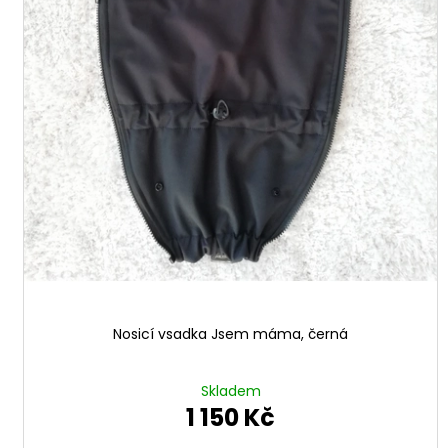
ů
Nosicí vsadka Jsem máma, černá
Skladem
1 150 Kč