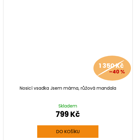
1 350 Kč
–40 %
Nosicí vsadka Jsem máma, růžová mandala
Skladem
799 Kč
DO KOŠÍKU