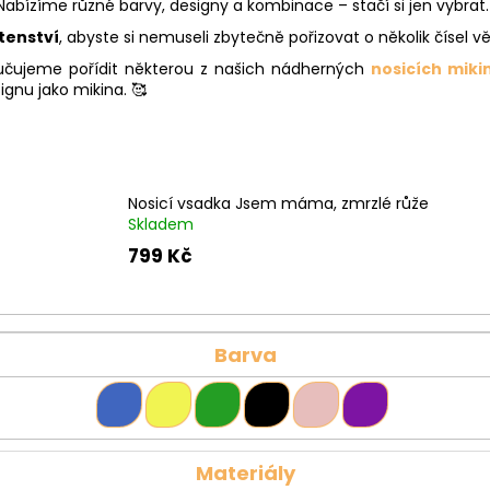
 Nabízíme různé barvy, designy a kombinace – stačí si jen vybrat.
tenství
, abyste si nemuseli zbytečně pořizovat o několik čísel vě
ručujeme pořídit některou z našich nádherných
nosicích miki
ignu jako mikina. 🥰
Nosicí vsadka Jsem máma, zmrzlé růže
Skladem
799 Kč
Barva
Materiály