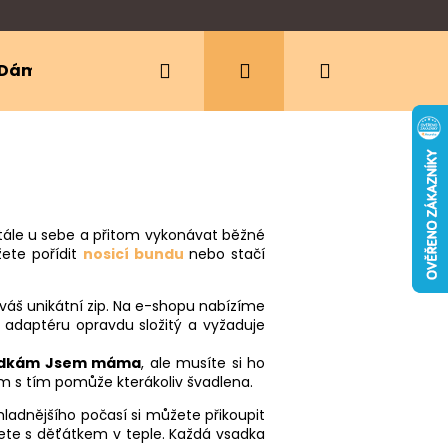
Hledat
Přihlášení
Nákupní
Dámské oblečení
Ergonomická nosítka
košík
tále u sebe a přitom vykonávat běžné
žete pořídit
nosicí bundu
nebo stačí
váš unikátní zip. Na e-shopu nabízíme
 adaptéru opravdu složitý a vyžaduje
sadkám Jsem máma
, ale musíte si ho
 vám s tím pomůže kterákoliv švadlena.
hladnějšího počasí si můžete přikoupit
udete s děťátkem v teple. Každá vsadka