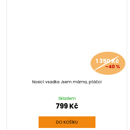
1 350 Kč
–40 %
Nosicí vsadka Jsem máma, ptáčci
Skladem
799 Kč
DO KOŠÍKU