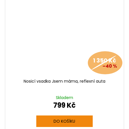
1 350 Kč
–40 %
Nosicí vsadka Jsem máma, reflexní auta
Skladem
799 Kč
DO KOŠÍKU