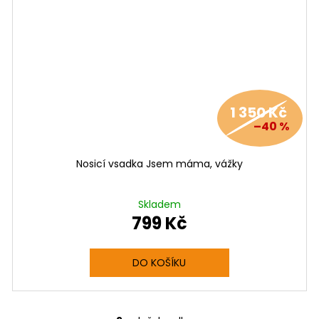
1 350 Kč
–40 %
Nosicí vsadka Jsem máma, vážky
Skladem
799 Kč
DO KOŠÍKU