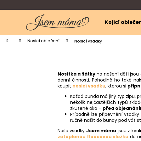
K
Přejít
na
o
obsah
Zpět
Zpět
š
Kojicí obleče
do
do
í
k
obchodu
obchodu
Domů
Nosicí oblečení
Nosicí vsadky
Nosítka a šátky
na nošení dětí jsou
denní činnosti. Pohodlně ho také na
koupit
nosicí vsadku
, kterou si
připn
Každá bunda má jiný typ zipu, 
několik nejčastějších typů sk
zkušené oko –
před objednáním
Případně lze připevnění vsadky
ručně našít do bundy pod váš stáv
Naše vsadky
Jsem máma
jsou z kval
zateplenou fleecovou vložku
do no