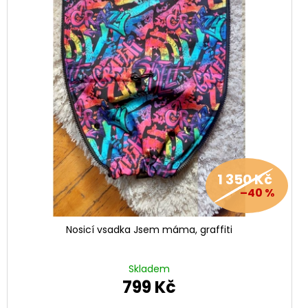
1 350 Kč
–40 %
Nosicí vsadka Jsem máma, graffiti
Skladem
799 Kč