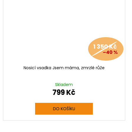
1 350 Kč
–40 %
Nosicí vsadka Jsem máma, zmrzlé růže
Skladem
799 Kč
DO KOŠÍKU