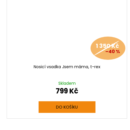
1 350 Kč
–40 %
Nosicí vsadka Jsem máma, t-rex
Skladem
799 Kč
DO KOŠÍKU