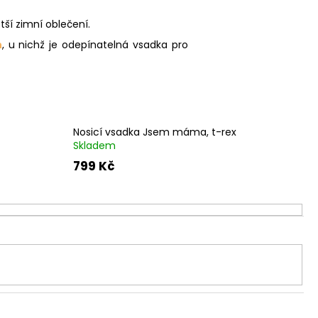
tší zimní oblečení.
n
, u nichž je odepínatelná vsadka pro
Nosicí vsadka Jsem máma, t-rex
Skladem
799 Kč