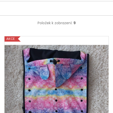
Položek k zobrazení:
9
AKCE