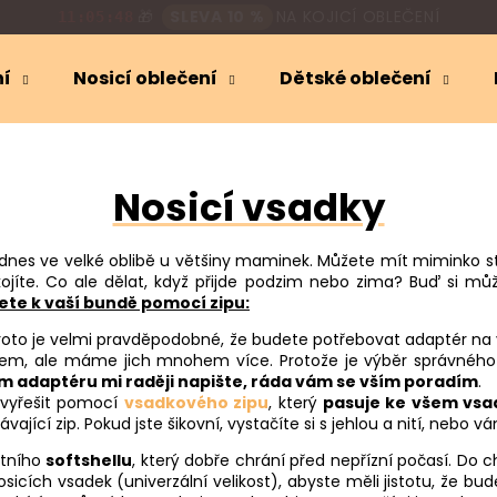
🎁
SLEVA 10 %
NA KOJICÍ OBLEČENÍ
11:05:46
ní
Nosicí oblečení
Dětské oblečení
Co potřebujete najít?
Nosicí vsadky
HLEDAT
 dnes ve velké oblibě u většiny maminek. Můžete mít miminko s
kojíte. Co ale dělat, když přijde podzim nebo zima? Buď si mů
Doporučujeme
ete k vaší bundě pomocí zipu:
proto je velmi pravděpodobné, že budete potřebovat adaptér na 
ladem, ale máme jich mnohem více. Protože je výběr správného
 adaptéru mi raději napište, ráda vám se vším poradím
.
 vyřešit pomocí
vsadkového zipu
, který
pasuje ke všem v
ající zip. Pokud jste šikovní, vystačíte si s jehlou a nití, nebo
itního
softshellu
, který dobře chrání před nepřízní počasí. Do c
sicích vsadek (univerzální velikost), abyste měli jistotu, že b