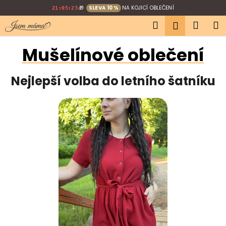
K
Přejít
🎁
SLEVA 10 %
NA KOJICÍ OBLEČENÍ
21:05:22
na
o
Hledat
Náku
M
obsah
Přihlášen
Zpět
Zpět
š
í
košík
Mušelínové oblečení
C
k
o
Nejlepší volba do letního šatníku
p
o
t
ř
e
b
u
j
e
t
e
n