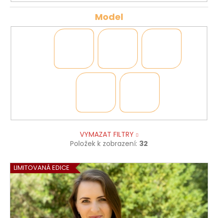
Model
VYMAZAT FILTRY
Položek k zobrazení:
32
V
LIMITOVANÁ EDICE
ý
p
i