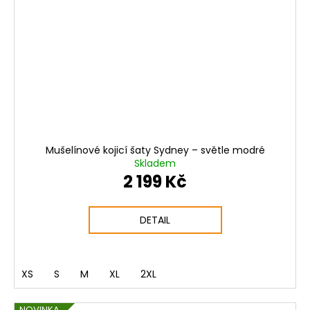
Mušelínové kojicí šaty Sydney – světle modré
Skladem
2 199 Kč
DETAIL
XS
S
M
XL
2XL
NOVINKA