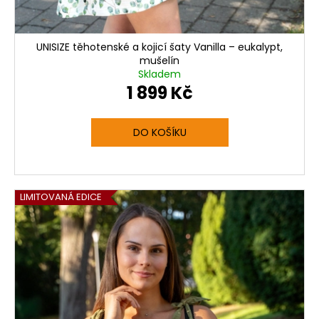
UNISIZE těhotenské a kojicí šaty Vanilla – eukalypt,
mušelín
Skladem
1 899 Kč
DO KOŠÍKU
LIMITOVANÁ EDICE