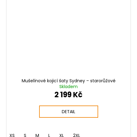
Mušelínové kojicí šaty Sydney – starorůžové
Skladem
2 199 Kč
DETAIL
XS
S
M
L
XL
2XL