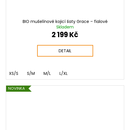
BIO mušelínové kojicí šaty Grace – fialové
Skladem
2 199 Kč
DETAIL
XS/S
S/M
M/L
L/XL
NOVINKA