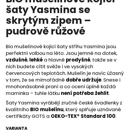
č
je
šaty Yasmina se
5,0
u
z
j
skrytým zipem –
5
e
hvězdiček.
m
pudrově růžové
e
Bio mušelínové kojicí šaty střihu Yasmina jsou
perfektní volbou na léto. Jsou jemné na dotek,
vzdušné
,
lehké
a hlavně
prodyšné
, takže se v
nich budete cítit svěže i ve vysokých
červencových teplotách. Mušelín je navíc úžasný
v tom, že se mimořádně
dobře udržuje
. Snese i
mnohonásobné praní a co ocení úplně každá
maminka – tuhle látku
není potřeba žehlit
.
Šaty Yasmina vyrábějí zručné české švadlenky z
kvalitního
BIO mušelínu
, který splňuje uznávané
certifikáty GOTS a
OEKO-TEX® Standard 100
.
VARIANTA