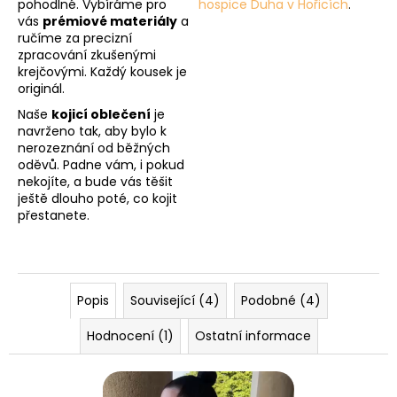
pohodlné. Vybíráme pro
hospice Duha v Hořicích
.
vás
prémiové materiály
a
ručíme za precizní
zpracování zkušenými
krejčovými. Každý kousek je
originál.
Naše
kojicí oblečení
je
navrženo tak, aby bylo k
nerozeznání od běžných
oděvů. Padne vám, i pokud
nekojíte, a bude vás těšit
ještě dlouho poté, co kojit
přestanete.
Popis
Související (4)
Podobné (4)
Hodnocení (1)
Ostatní informace