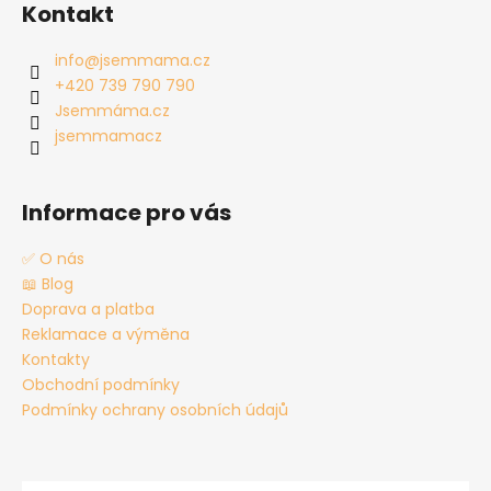
á
Kontakt
p
a
info
@
jsemmama.cz
t
+420 739 790 790
í
Jsemmáma.cz
jsemmamacz
Informace pro vás
✅ O nás
📖 Blog
Doprava a platba
Reklamace a výměna
Kontakty
Obchodní podmínky
Podmínky ochrany osobních údajů