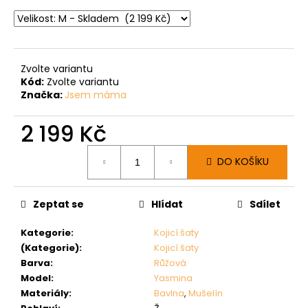
Zvolte variantu
Kód:
Zvolte variantu
Značka:
Jsem máma
2 199 Kč
Měrná
DO KOŠÍKU
cena:
Zeptat se
Hlídat
Sdílet
Kategorie
:
Kojicí šaty
(Kategorie)
:
Kojicí šaty
Barva
:
Růžová
Model
:
Yasmina
Materiály
:
Bavlna
,
Mušelín