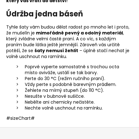
který vás vrátí do dětství
!
Údržba jedna báseň
Tyhle šaty vám budou dělat radost po mnoho let i proto,
že mušelín je
mimořádně pevný a odolný materiál
,
který zvládne velmi časté praní. A co víc, s každým
praním bude látka ještě jemnější. Zároveň vás určitě
potěší, že se
šaty nemusí žehlit
– úplně stačí nechat je
volně uschnout na ramínku.
Poprvé vyperte samostatně s trochou octa
místo aviváže, ustálí se tak barvy.
Perte do 30 °C (režim ručního praní).
Vždy perte s podobně barevným prádlem.
Žehlete na mírný stupeň (do 110 °C).
Nesušte v bubnové sušičce.
Nebělte ani chemicky nečistěte.
Nechte volně uschnout na ramínku.
#sizeChart#
Z