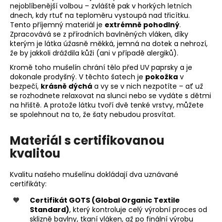
nejoblíbenější volbou – zvláště pak v horkých letních
dnech, kdy rtuť na teploměru vystoupá nad třicítku.
Tento příjemný materiál je
extrémně pohodlný
.
Zpracovává se z přírodních bavlněných vláken, díky
kterým je látka úžasně měkká, jemná na dotek a nehrozí,
že by jakkoli dráždila kůži (ani v případě alergiků).
Kromě toho mušelín chrání tělo před UV paprsky a je
dokonale prodyšný. V těchto šatech je
pokožka
v
bezpečí,
krásně dýchá
a vy se v nich nezpotíte –⁠⁠⁠⁠⁠⁠ ať už
se rozhodnete relaxovat na slunci nebo se vydáte s dětmi
na hřiště. A protože látku tvoří dvě tenké vrstvy, můžete
se spolehnout na to, že šaty nebudou prosvítat.
Materiál s certifikovanou
kvalitou
Kvalitu našeho mušelínu dokládají dva uznávané
certifikáty:
Certifikát GOTS (Global Organic Textile
Standard)
, který kontroluje celý výrobní proces od
sklizně bavlny, tkaní vláken, až po finální výrobu