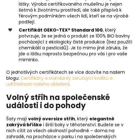
látky. Výroba certifikovaného mušelínu je nejen
šetrná k životnímu prostředí, ale také přispívá k
férovým podmínkám všech lidí, kteří se na výrobě
podílejí.
Certifikát OEKO-TEX® Standard 100
, který
potvrzuje, že se jedná o produkt ze 100% BIO bavlny
pocházející z ekologicky čisté produkce (bez použití
chemikálií a pesticidů). Je to mimo jiné záruka, že
jde o látku naprosto bezpečnou pro vás i pro vaše
miminko.
O jednotlivých certifikátech se více dozvíte na našem
blogu:
Certifikáty a standardy zaručující kvalitu a
udržitelnost našeho oblečení
.
Volný střih na společenské
události i do pohody
Šaty mají
volný oversize střih
, který
elegantně
zakrývá bříško
i širší boky v těhotenství. Budete se v
nich cítit za všech okolností pohodlně – doma na
zahradě, na procházce v parku i na společenských