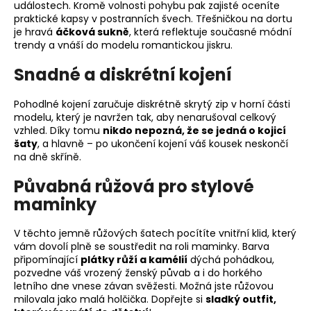
událostech. Kromě volnosti pohybu pak zajisté oceníte
praktické kapsy v postranních švech. Třešničkou na dortu
je hravá
áčková sukně
, která reflektuje současné módní
trendy a vnáší do modelu romantickou jiskru.
Snadné a diskrétní kojení
Pohodlné kojení zaručuje diskrétně skrytý zip v horní části
modelu, který je navržen tak, aby nenarušoval celkový
vzhled. Díky tomu
nikdo nepozná, že se jedná o kojicí
šaty
, a hlavně – po ukončení kojení váš kousek neskončí
na dně skříně.
Půvabná růžová pro stylové
maminky
V těchto jemně růžových šatech pocítíte vnitřní klid, který
vám dovolí plně se soustředit na roli maminky. Barva
připomínající
plátky růží a kamélií
dýchá pohádkou,
pozvedne váš vrozený ženský půvab a i do horkého
letního dne vnese závan svěžesti. Možná jste růžovou
milovala jako malá holčička. Dopřejte si
sladký outfit,