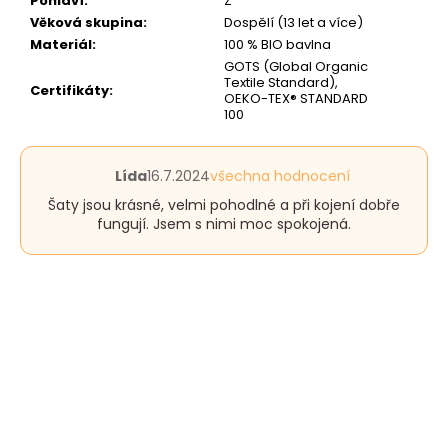
Pohlaví
:
Ž
Věková skupina
:
Dospělí (13 let a více)
Materiál
:
100 % BIO bavlna
GOTS (Global Organic
Textile Standard),
Certifikáty
:
OEKO-TEX® STANDARD
100
Hodnocení
Lída
16.7.2024
všechna hodnocení
produktu
Šaty jsou krásné, velmi pohodlné a při kojení dobře
je
fungují. Jsem s nimi moc spokojená.
5
z
5
hvězdiček.