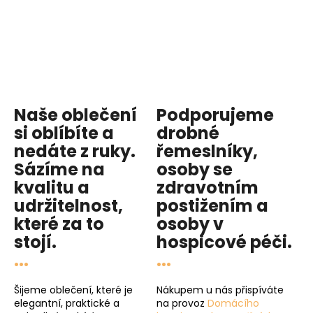
Naše oblečení
Podporujeme
si oblíbíte a
drobné
nedáte z ruky.
řemeslníky,
Sázíme na
osoby se
kvalitu
a
zdravotním
udržitelnost
,
postižením a
které za to
osoby v
stojí.
hospicové péči
.
...
...
Šijeme oblečení, které je
Nákupem u nás přispíváte
elegantní, praktické a
na provoz
Domácího