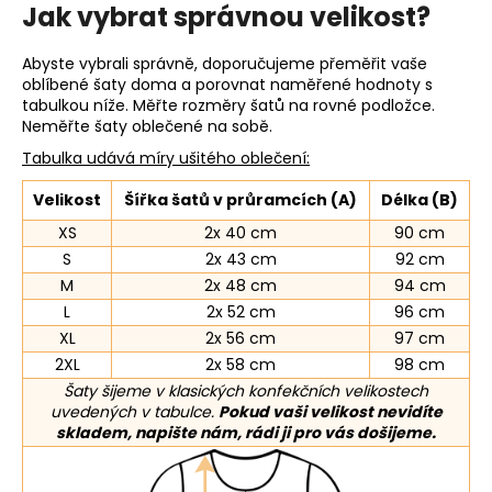
Jak vybrat správnou velikost?
Abyste vybrali správně, doporučujeme přeměřit vaše
oblíbené šaty doma a porovnat naměřené hodnoty s
tabulkou níže. Měřte rozměry šatů na rovné podložce.
Neměřte šaty oblečené na sobě.
Tabulka udává míry ušitého oblečení:
Velikost
Šířka šatů v průramcích (A)
Délka (B)
XS
2x 40 cm
90 cm
S
2x 43 cm
92 cm
M
2x 48 cm
94 cm
L
2x 52 cm
96 cm
XL
2x 56 cm
97 cm
2XL
2x 58 cm
98 cm
Šaty šijeme v klasických konfekčních velikostech
uvedených v tabulce.
Pokud vaši velikost nevidíte
skladem, napište nám, rádi ji pro vás došijeme.