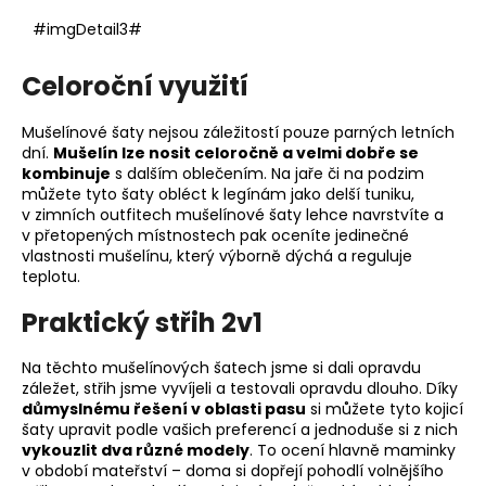
#imgDetail3#
Celoroční využití
Mušelínové šaty nejsou záležitostí pouze parných letních
dní.
Mušelín lze nosit celoročně a velmi dobře se
kombinuje
s dalším oblečením. Na jaře či na podzim
můžete tyto šaty obléct k legínám jako delší tuniku,
v zimních outfitech mušelínové šaty lehce navrstvíte a
v přetopených místnostech pak oceníte jedinečné
vlastnosti mušelínu, který výborně dýchá a reguluje
teplotu.
Praktický střih 2v1
Na těchto mušelínových šatech jsme si dali opravdu
záležet, střih jsme vyvíjeli a testovali opravdu dlouho. Díky
důmyslnému řešení v oblasti pasu
si můžete tyto kojicí
šaty upravit podle vašich preferencí a jednoduše si z nich
vykouzlit dva různé modely
. To ocení hlavně maminky
v období mateřství – doma si dopřejí pohodlí volnějšího