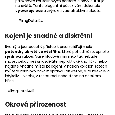
přiloženým mušelínovým páskem a nový outfit je
na světě. Tento elegantní pásek vám dokonale
vytvaruje pas
a zvýrazní vaši atraktivní siluetu.
#imgDetail2#
Kojení je snadné a diskrétní
Rychlý a jednoduchý přístup k prsu zajišťují malé
patentky ukryté ve výstřihu
, které pohodlně rozepnete
i
jednou rukou
. Vaše hladové miminko tak nebude
muset čekat, než si rozděláte nepraktické knoflíčky nebo
najdete vhodné místo ke kojení. V našich kojicích šatech
můžete miminko nakojit opravdu diskrétně, a to kdekoliv a
kdykoliv – venku, v restauraci nebo třeba na dětském
hřišti.
#imgDetail4#
Okrová přirozenost