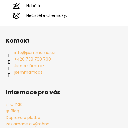
Nebělte.
Nečistěte chemicky.
Z
á
Kontakt
p
a
info
@
jsemmama.cz
t
+420 739 790 790
í
Jsemmáma.cz
jsemmamacz
Informace pro vás
✅ O nás
📖 Blog
Doprava a platba
Reklamace a výměna