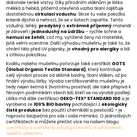
dokonale tenké vrstvy. Díky přírodním vláknům je látka
měkká a hebká, přičemž otevřená vazba tkaní zajišťuje
dostatečnou
cirkulaci vzduchu
. Skrze tu vaše pokožka
krásně dýchá a nehrozí, že se v šatech zapaříte. Tento
vzdušný, lehký,
prodyšný
a
extrémně příjemný
materiál
je zároveň i
jednoduchý na údržbu
– rychle schne a
nemusí se žehlit
, což my, vytížené ženy na mateřské,
jistě velmi oceníme. Další výhodou mušelínu je také to, že
chrání tělo před UV paprsky, je
vhodný pro alergiky
a lidi
s citlivou pokožkou.
Kvalitu našeho mušelínu potvrzuje také certifikát
GOTS
(Global Organic Textile Standard)
, který kontroluje
celý výrobní proces od sklizně bavlny, tkaní vláken, až po
finální výrobu látky. Výroba certifikovaného mušelínu je
tedy nejen šetrná k životnímu prostředí, ale také přispívá k
férovým podmínkám všech lidí, kteří se na výrobě podílejí.
Látka má dále certifikaci
OEKO-TEX® STANDARD 100
a je
vyrobena ze
100% BIO bavlny
pocházející z
ekologicky
čisté produkce
bez použití chemikálií a pesticidů – je
naprosto bezpečná pro vás i vaše miminko. O jednotlivých
certifikátech si můžete přečíst více na našem blogu:
Certifikáty a standardy zaručující kvalitu a udržitelnost
našeho oblečení
.