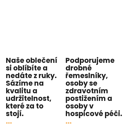
Naše oblečení
Podporujeme
si oblíbíte a
drobné
nedáte z ruky.
řemeslníky,
Sázíme na
osoby se
kvalitu
a
zdravotním
udržitelnost
,
postižením a
které za to
osoby v
stojí.
hospicové péči
.
...
...