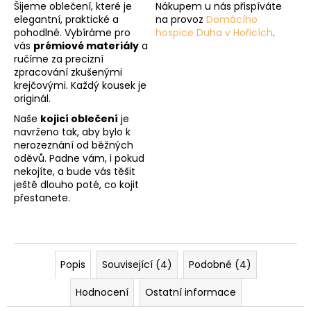
Šijeme oblečení, které je
Nákupem u nás přispíváte
elegantní, praktické a
na provoz
Domácího
pohodlné. Vybíráme pro
hospice Duha v Hořicích
.
vás
prémiové materiály
a
ručíme za precizní
zpracování zkušenými
krejčovými. Každý kousek je
originál.
Naše
kojicí oblečení
je
navrženo tak, aby bylo k
nerozeznání od běžných
oděvů. Padne vám, i pokud
nekojíte, a bude vás těšit
ještě dlouho poté, co kojit
přestanete.
Popis
Související (4)
Podobné (4)
Hodnocení
Ostatní informace