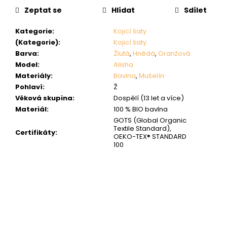
Zeptat se
Hlídat
Sdílet
Kategorie
:
Kojicí šaty
(Kategorie)
:
Kojicí šaty
Barva
:
Žlutá
,
Hnědá
,
Oranžová
Model
:
Alisha
Materiály
:
Bavlna
,
Mušelín
Pohlaví
:
Ž
Věková skupina
:
Dospělí (13 let a více)
Materiál
:
100 % BIO bavlna
GOTS (Global Organic
Textile Standard),
Certifikáty
:
OEKO-TEX® STANDARD
100