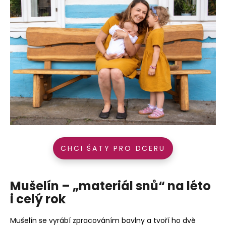
CHCI ŠATY PRO DCERU
Mušelín – „materiál snů“ na léto
i celý rok
Mušelín se vyrábí zpracováním bavlny a tvoří ho dvě