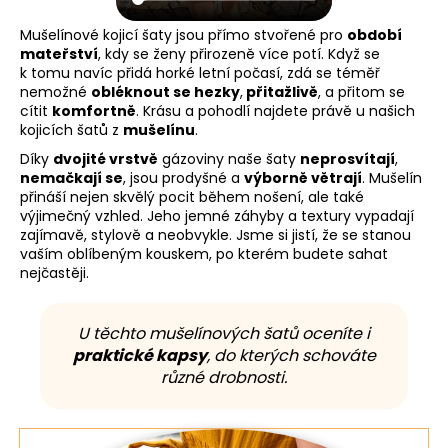
Mušelínové kojicí šaty jsou přímo stvořené pro
období
mateřství
, kdy se ženy přirozeně více potí. Když se
k tomu navíc přidá horké letní počasí, zdá se téměř
nemožné
obléknout se hezky
,
přitažlivě
, a přitom se
cítit
komfortně
. Krásu a pohodlí najdete právě u našich
kojicích šatů z
mušelínu
.
Díky
dvojité vrstvě
gázoviny naše šaty
neprosvítají
,
nemačkají se
, jsou prodyšné a
výborně větrají
. Mušelín
přináší nejen skvělý pocit během nošení, ale také
výjimečný vzhled. Jeho jemné záhyby a textury vypadají
zajímavě, stylově a neobvykle. Jsme si jistí, že se stanou
vaším oblíbeným kouskem, po kterém budete sahat
nejčastěji.
U těchto mušelínových šatů oceníte i
praktické kapsy
, do kterých schováte
různé drobnosti.