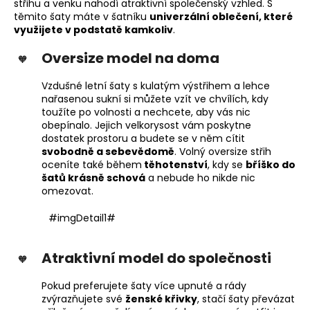
střihu a venku nahodí atraktivní společenský vzhled. S
těmito šaty máte v šatníku
univerzální oblečení, které
využijete v podstatě kamkoliv
.
Oversize model na doma
Vzdušné letní šaty s kulatým výstřihem a lehce
nařasenou sukní si můžete vzít ve chvílích, kdy
toužíte po volnosti a nechcete, aby vás nic
obepínalo. Jejich velkorysost vám poskytne
dostatek prostoru a budete se v něm cítit
svobodně a sebevědomě
. Volný oversize střih
oceníte také během
těhotenství
, kdy se
bříško do
šatů krásně schová
a nebude ho nikde nic
omezovat.
#imgDetail1#
Atraktivní model do společnosti
Pokud preferujete šaty více upnuté a rády
zvýrazňujete své
ženské křivky
, stačí šaty převázat