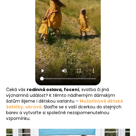
Čeká vás
rodinná oslava, focení
, svatba či jiná
významná událost? K těmto nádherným dámským
šatům šijeme i dětskou variantu –
Mušelínové dětské
šatičky, okrové
. Slaďte se s vaší dcerkou do stejných
barev a vytvořte si společně nezapomenutelnou
vzpomínku.