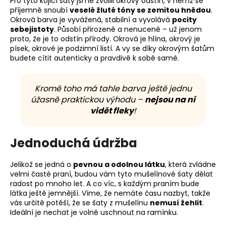
Pro tyto kojicí šaty jsme zvolili okrový odstín, v němž se
příjemně snoubí
veselé žluté tóny se zemitou hnědou
.
Okrová barva je vyvážená, stabilní a vyvolává
pocity
sebejistoty
. Působí přirozeně a nenuceně – už jenom
proto, že je to odstín přírody. Okrová je hlína, okrový je
písek, okrové je podzimní listí. A vy se díky okrovým šatům
budete cítit autenticky a pravdivě k sobě samé.
Kromě toho má tahle barva ještě jednu
úžasně praktickou výhodu –
nejsou na ní
vidět fleky
!
Jednoduchá údržba
Jelikož se jedná o
pevnou a odolnou látku
, která zvládne
velmi časté praní, budou vám tyto mušelínové šaty dělat
radost po mnoho let. A co víc, s každým praním bude
látka ještě jemnější. Víme, že nemáte času nazbyt, takže
vás určitě potěší, že se šaty z mušelínu
nemusí žehlit
.
Ideální je nechat je volně uschnout na ramínku.