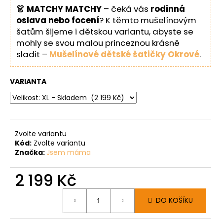
👗 MATCHY MATCHY
– čeká vás
rodinná
oslava nebo focení
? K těmto mušelínovým
šatům šijeme i dětskou variantu, abyste se
mohly se svou malou princeznou krásně
sladit –
Mušelínové dětské šatičky Okrové
.
VARIANTA
Zvolte variantu
Kód:
Zvolte variantu
Značka:
Jsem máma
2 199 Kč
Měrná
DO KOŠÍKU
cena: