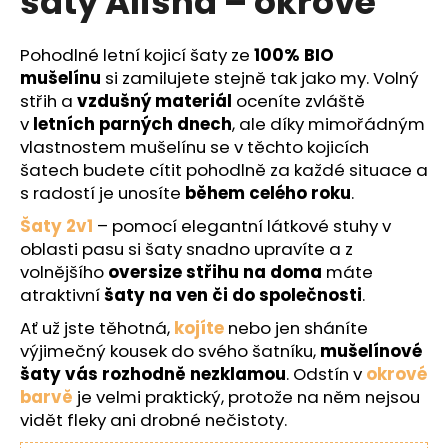
šaty Alisha – okrové
č
z
u
5
j
hvězdiček.
Pohodlné letní kojicí šaty ze
100% BIO
e
mušelínu
si zamilujete stejně tak jako my. Volný
m
střih a
vzdušný materiál
oceníte zvláště
e
v
letních parných dnech
, ale díky mimořádným
vlastnostem mušelínu se v těchto kojicích
šatech budete cítit pohodlně za každé situace a
s radostí je unosíte
během celého roku
.
Šaty 2v1
– pomocí elegantní látkové stuhy v
oblasti pasu si šaty snadno upravíte a z
volnějšího
oversize střihu na doma
máte
atraktivní
šaty na ven či do společnosti
.
Ať už jste těhotná,
kojíte
nebo jen sháníte
výjimečný kousek do svého šatníku,
mušelínové
šaty vás rozhodně nezklamou
. Odstín v
okrové
barvě
je velmi praktický, protože na něm nejsou
vidět fleky ani drobné nečistoty.