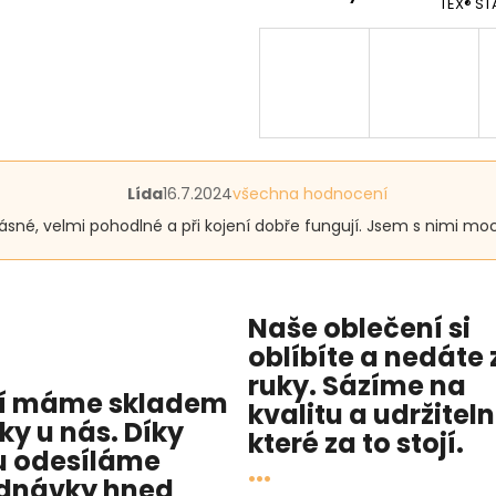
TEX® ST
Hodnocení
Lída
16.7.2024
všechna hodnocení
produktu
rásné, velmi pohodlné a při kojení dobře fungují. Jsem s nimi mo
je
5
z
5
hvězdiček.
Naše oblečení si
oblíbíte a nedáte 
ruky. Sázíme na
í máme skladem
kvalitu
a
udržitel
cky u nás
. Díky
které za to stojí.
 odesíláme
...
dnávky hned