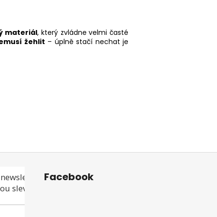
 materiál
, který zvládne velmi časté
emusí žehlit
– úplně stačí nechat je
Facebook
newsletteru a
ou slevu ani akci!