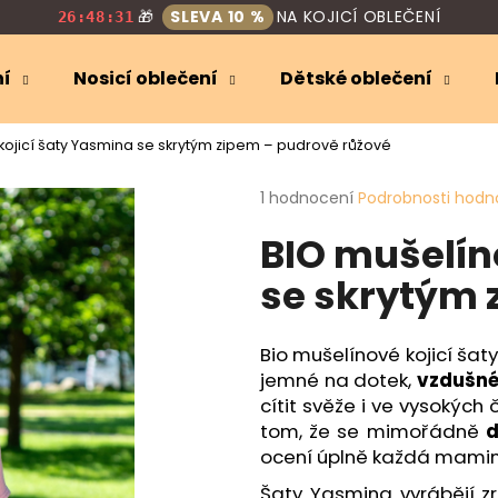
🎁
SLEVA 10 %
NA KOJICÍ OBLEČENÍ
26:48:30
ní
Nosicí oblečení
Dětské oblečení
Co potřebujete najít?
kojicí šaty Yasmina se skrytým zipem – pudrově růžové
Průměrné
1 hodnocení
Podrobnosti hodn
HLEDAT
hodnocení
BIO mušelín
produktu
je
se skrytým 
5,0
Doporučujeme
z
5
hvězdiček.
Bio mušelínové kojicí šaty
jemné na dotek,
vzdušn
cítit svěže i ve vysokých
tom, že se mimořádně
d
ocení úplně každá mamink
Šaty Yasmina vyrábějí z