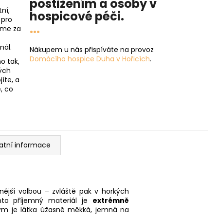
postižením a osoby v
ní,
hospicové péči
.
 pro
...
íme za
nál.
Nákupem u nás přispíváte na provoz
Domácího hospice Duha v Hořicích
.
o tak,
ých
íte, a
, co
atní informace
enější volbou – zvláště pak v horkých
nto příjemný materiál je
extrémně
rým je látka úžasně měkká, jemná na