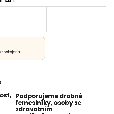
ANDARD 100
c spokojená.
z
nost
,
Podporujeme drobné
řemeslníky, osoby se
zdravotním