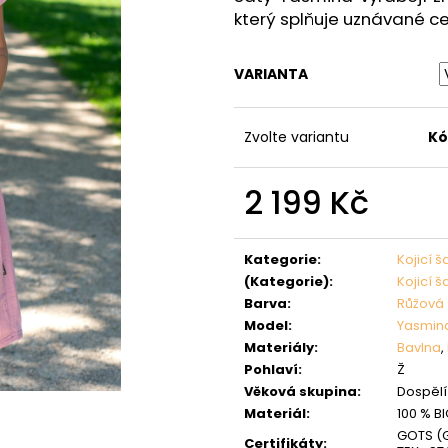
který splňuje uznávané ce
VARIANTA
Zvolte variantu
Kó
2 199 Kč
Měrná
cena:
Kategorie
:
Kojicí š
(Kategorie)
:
Kojicí š
Barva
:
Růžová
Model
:
Yasmin
Materiály
:
Bavlna
,
Pohlaví
:
Ž
Věková skupina
:
Dospělí 
Materiál
:
100 % B
GOTS (G
Certifikáty
: