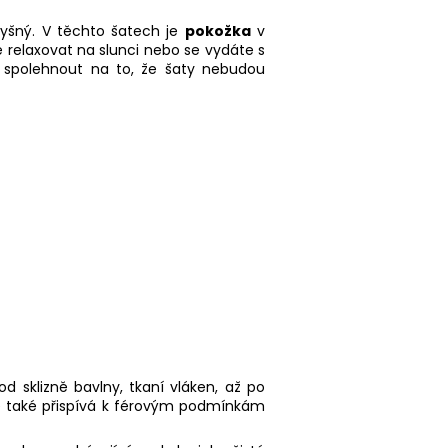
dyšný. V těchto šatech je
pokožka
v
ete relaxovat na slunci nebo se vydáte s
e spolehnout na to, že šaty nebudou
od sklizně bavlny, tkaní vláken, až po
ale také přispívá k férovým podmínkám