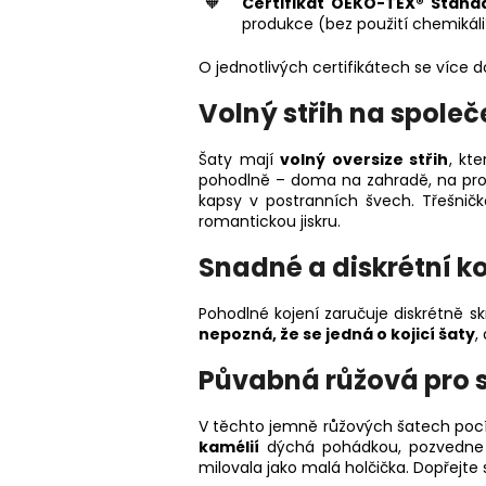
Certifikát OEKO-TEX® Stand
produkce (bez použití chemikálií
O jednotlivých certifikátech se více
Volný střih na společ
Šaty mají
volný oversize střih
, kt
pohodlně – doma na zahradě, na proc
kapsy v postranních švech. Třešnič
romantickou jiskru.
Snadné a diskrétní ko
Pohodlné kojení zaručuje diskrétně sk
nepozná, že se jedná o kojicí šaty
,
Půvabná růžová pro 
V těchto jemně růžových šatech pocítí
kamélií
dýchá pohádkou, pozvedne v
milovala jako malá holčička. Dopřejte 