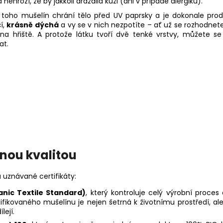
 nehrozí, že by jakkoli dráždila kůži (ani v případě alergiků).
toho mušelín chrání tělo před UV paprsky a je dokonale pro
í,
krásně dýchá
a vy se v nich nezpotíte –⁠⁠⁠⁠⁠⁠ ať už se rozhodn
na hřiště. A protože látku tvoří dvě tenké vrstvy, můžete s
at.
anou kvalitou
 uznávané certifikáty:
anic Textile Standard)
, který kontroluje celý výrobní proces 
rtifikovaného mušelínu je nejen šetrná k životnímu prostředí, 
lejí.