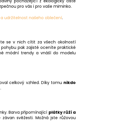
bavlny pocházející z ekologicky čisté
ezpečnou pro vás i pro vaše miminko.
u a udržitelnost našeho oblečení
.
ete se v nich cítit za všech okolností
pohybu pak zajisté oceníte praktické
asné módní trendy a vnáší do modelu
ušoval celkový vzhled. Díky tomu
nikdo
.
inky. Barva připomínající
plátky růží a
závan svěžesti. Možná jste růžovou