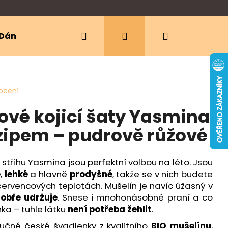
Hledat
Přihlášení
Nákupní
Dámské oblečení
Ergonomická nosítka
košík
ocení
ové kojicí šaty Yasmina
zipem – pudrově růžové
 střihu Yasmina jsou perfektní volbou na léto. Jsou
é
,
lehké
a hlavně
prodyšné
, takže se v nich budete
 červencových teplotách. Mušelín je navíc úžasný v
obře udržuje
. Snese i mnohonásobné praní a co
a – tuhle látku
není potřeba žehlit
.
ručné české švadlenky z kvalitního
BIO mušelínu
,