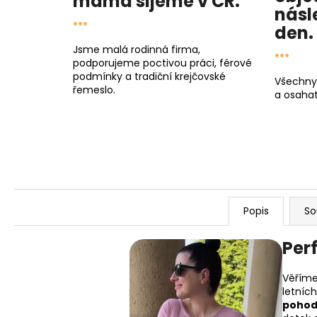
máma
šijeme v ČR.
násl
...
den
.
...
Jsme malá rodinná firma,
podporujeme poctivou práci, férové
podmínky a tradiční krejčovské
Všechny
řemeslo.
a osahat
Popis
So
Per
Věříme
letníc
pohod