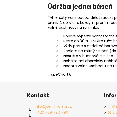
Údržba jedna báseň
Tyhle šaty vám budou dělat radost po
praní. A co víc, s každým praním bud
volně uschnout na ramínku.
Poprvé vyperte samostatně s 
Perte do 30 °C (režim ručního
Vždy perte s podobně barev
Žehlete na mírný stupeň (do 
Nesušte v bubnové sušičce.
Nebělte ani chemicky nečistě
Nechte volně uschnout na r
#sizeChart#
Z
á
Kontakt
Info
p
a
info
@
jsemmama.cz
✅ O 
t
+420 739 790 790
📖 Bl