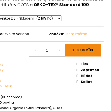
rtifikáty GOTS a
OEKO-TEX® Standard 100
.
d:
Zvolte variantu
Značka:
Jsem máma
DO KOŠÍKU
Tisk
aty
aty
Zeptat se
Hlídat
a
Sdílet
Mušelín
(13 let a více)
IO bavlna
lobal Organic Textile Standard), OEKO-