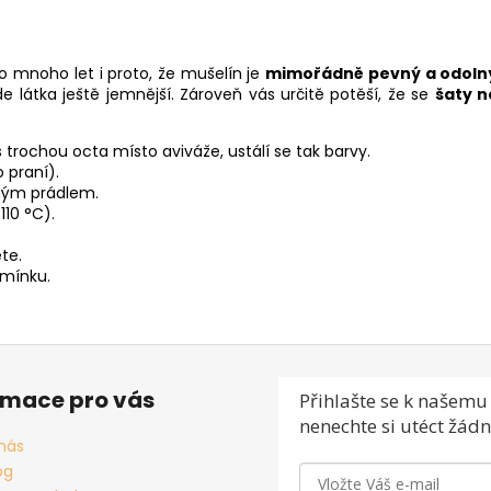
 mnoho let i proto, že mušelín je
mimořádně pevný a odolný
e látka ještě jemnější. Zároveň vás určitě potěší, že se
šaty n
trochou octa místo aviváže, ustálí se tak barvy.
 praní).
ným prádlem.
110 °C).
te.
amínku.
rmace pro vás
Přihlašte se
k našemu 
nenechte si utéct žádn
nás
og