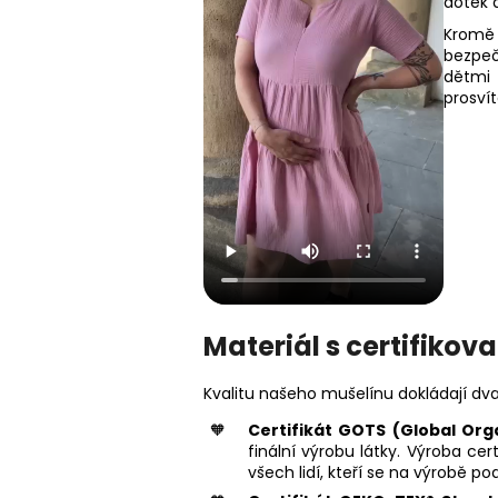
dotek a
Kromě 
bezpeč
dětmi 
prosvít
Materiál s certifikov
Kvalitu našeho mušelínu dokládají dva
Certifikát GOTS (Global Org
finální výrobu látky. Výroba ce
všech lidí, kteří se na výrobě podí