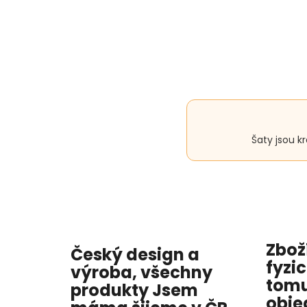
Šaty jsou k
Zbož
Český design a
fyzi
výroba, všechny
tomu
produkty
Jsem
obje