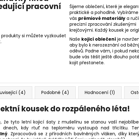
edující pracovní
Šijeme oblečení, které je elegant
praktické a pohodlné. Vybíráme
vás
prémiové materiály
a ruč
precizní zpracování zkušenými
krejčovými. Každý kousek je origi
 produkty si můžete vyzkoušet
Naše
kojicí oblečení
je navržen
.
aby bylo k nerozeznání od běžn
oděvů. Padne vám, i pokud nekoj
bude vás těšit ještě dlouho poté
kojit přestanete.
uvisející (4)
Podobné (4)
Hodnocení (1)
Ost
fektní kousek do rozpáleného léta!
, že tyto letní kojicí šaty z mušelínu se stanou vaší nejoblíb
h dnech, kdy rtuť na teploměru vystoupá nad třicítku. Te
lný
. Zpracovává se z přírodních bavlněných vláken, díky kte