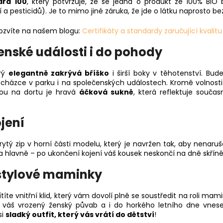
ard 100
, který potvrzuje, že se jedná o produkt ze 100% BIO 
 a pesticidů). Je to mimo jiné záruka, že jde o látku naprosto b
 dozvíte na našem blogu:
Certifikáty a standardy zaručující kvalit
enské události i do pohody
erý
elegantně zakrývá bříško
i širší boky v těhotenství. Bud
házce v parku i na společenských událostech. Kromě volnosti 
kou na dortu je hravá
áčková sukně
, která reflektuje souč
jení
rytý zip v horní části modelu, který je navržen tak, aby nenar
 a hlavně – po ukončení kojení váš kousek neskončí na dně skříně
stylové maminky
te vnitřní klid, který vám dovolí plně se soustředit na roli mam
áš vrozený ženský půvab a i do horkého letního dne vnese 
si
sladký outfit, který vás vrátí do dětství
!