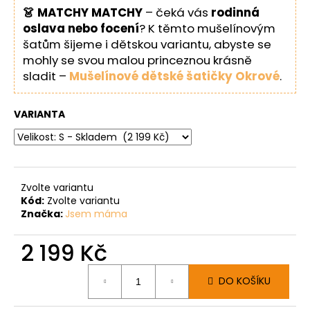
👗 MATCHY MATCHY
– čeká vás
rodinná
oslava nebo focení
? K těmto mušelínovým
šatům šijeme i dětskou variantu, abyste se
mohly se svou malou princeznou krásně
sladit –
Mušelínové dětské šatičky Okrové
.
VARIANTA
Zvolte variantu
Kód:
Zvolte variantu
Značka:
Jsem máma
2 199 Kč
Měrná
DO KOŠÍKU
cena: