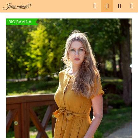
K
Přejít
Hledat
Náku
M
Přihlášen
na
o
obsah
Zpět
Zpět
košík
š
BIO BAVLNA
í
C
k
o
p
o
t
ř
e
b
u
j
e
t
e
n