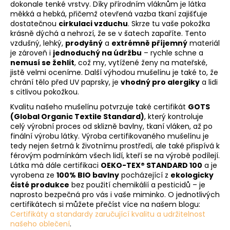
dokonale tenké vrstvy. Díky přírodním vláknům je látka
měkká a hebká, přičemž otevřená vazba tkaní zajišťuje
dostatečnou
cirkulaci vzduchu
. Skrze tu vaše pokožka
krásně dýchá a nehrozí, že se v šatech zapaříte. Tento
vzdušný, lehký,
prodyšný
a
extrémně příjemný
materiál
je zároveň i
jednoduchý na údržbu
– rychle schne a
nemusí se žehlit
, což my, vytížené ženy na mateřské,
jistě velmi oceníme. Další výhodou mušelínu je také to, že
chrání tělo před UV paprsky, je
vhodný pro alergiky
a lidi
s citlivou pokožkou.
Kvalitu našeho mušelínu potvrzuje také certifikát
GOTS
(Global Organic Textile Standard)
, který kontroluje
celý výrobní proces od sklizně bavlny, tkaní vláken, až po
finální výrobu látky. Výroba certifikovaného mušelínu je
tedy nejen šetrná k životnímu prostředí, ale také přispívá k
férovým podmínkám všech lidí, kteří se na výrobě podílejí.
Látka má dále certifikaci
OEKO-TEX® STANDARD 100
a je
vyrobena ze
100% BIO bavlny
pocházející z
ekologicky
čisté produkce
bez použití chemikálií a pesticidů – je
naprosto bezpečná pro vás i vaše miminko. O jednotlivých
certifikátech si můžete přečíst více na našem blogu:
Certifikáty a standardy zaručující kvalitu a udržitelnost
našeho oblečení
.