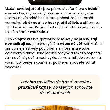
Mušelínové kojicí šaty jsou přímo stvořené pro
období
mateřství
, kdy se ženy přirozeně více potí. Když se
k tomu navíc přidá horké letní počasí, zdá se téměř
nemožné
obléknout se hezky
,
přitažlivě
, a přitom se
cítit
komfortně
. Krásu a pohodlí najdete právě u našich
kojicích šatů z
mušelínu
.
Díky
dvojité vrstvě
gázoviny naše šaty
neprosvítají
,
nemačkají se
, jsou prodyšné a
výborně větrají
. Mušelín
přináší nejen skvělý pocit během nošení, ale také
výjimečný vzhled. Jeho jemné záhyby a textury vypadají
zajímavě, stylově a neobvykle. Jsme si jistí, že se stanou
vaším oblíbeným kouskem, po kterém budete sahat
nejčastěji.
U těchto mušelínových šatů oceníte i
praktické kapsy
, do kterých schováte
různé drobnosti.