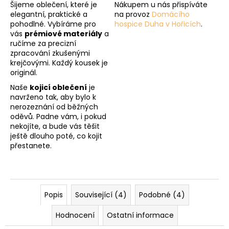
Šijeme oblečení, které je
Nákupem u nás přispíváte
elegantní, praktické a
na provoz
Domácího
pohodlné. Vybíráme pro
hospice Duha v Hořicích
.
vás
prémiové materiály
a
ručíme za precizní
zpracování zkušenými
krejčovými. Každý kousek je
originál.
Naše
kojicí oblečení
je
navrženo tak, aby bylo k
nerozeznání od běžných
oděvů. Padne vám, i pokud
nekojíte, a bude vás těšit
ještě dlouho poté, co kojit
přestanete.
Popis
Související (4)
Podobné (4)
Hodnocení
Ostatní informace