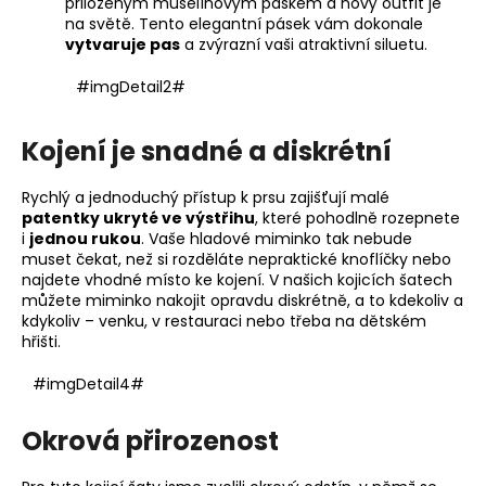
přiloženým mušelínovým páskem a nový outfit je
na světě. Tento elegantní pásek vám dokonale
vytvaruje pas
a zvýrazní vaši atraktivní siluetu.
#imgDetail2#
Kojení je snadné a diskrétní
Rychlý a jednoduchý přístup k prsu zajišťují malé
patentky ukryté ve výstřihu
, které pohodlně rozepnete
i
jednou rukou
. Vaše hladové miminko tak nebude
muset čekat, než si rozděláte nepraktické knoflíčky nebo
najdete vhodné místo ke kojení. V našich kojicích šatech
můžete miminko nakojit opravdu diskrétně, a to kdekoliv a
kdykoliv – venku, v restauraci nebo třeba na dětském
hřišti.
#imgDetail4#
Okrová přirozenost