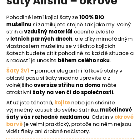
šaty Alisha – okrové
č
z
u
5
j
hvězdiček.
Pohodlné letní kojicí šaty ze
100% BIO
e
mušelínu
si zamilujete stejně tak jako my. Volný
m
střih a
vzdušný materiál
oceníte zvláště
e
v
letních parných dnech
, ale díky mimořádným
vlastnostem mušelínu se v těchto kojicích
šatech budete cítit pohodlně za každé situace a
s radostí je unosíte
během celého roku
.
Šaty 2v1
– pomocí elegantní látkové stuhy v
oblasti pasu si šaty snadno upravíte a z
volnějšího
oversize střihu na doma
máte
atraktivní
šaty na ven či do společnosti
.
Ať už jste těhotná,
kojíte
nebo jen sháníte
výjimečný kousek do svého šatníku,
mušelínové
šaty vás rozhodně nezklamou
. Odstín v
okrové
barvě
je velmi praktický, protože na něm nejsou
vidět fleky ani drobné nečistoty.