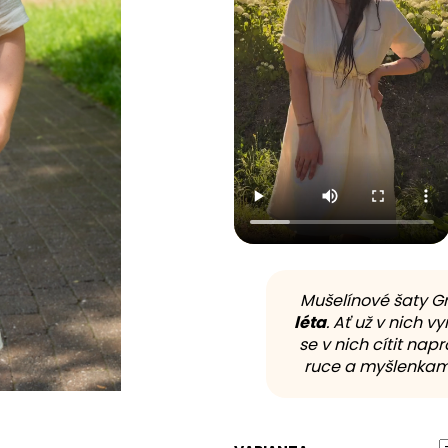
Mušelínové šaty G
léta
. Ať už v nich 
se v nich cítit na
ruce a myšlenkami