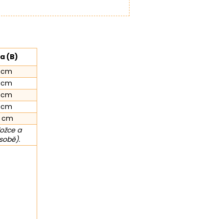
a (B)
 cm
 cm
 cm
1 cm
3 cm
ložce a
sobě).