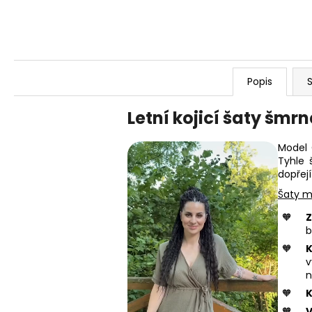
Popis
S
Letní kojicí šaty šm
Model 
Tyhle 
dopřej
Šaty ma
Z
b
K
v
n
K
V