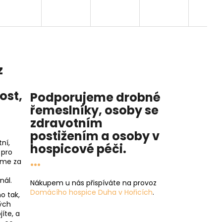
z
nost
,
Podporujeme drobné
řemeslníky, osoby se
zdravotním
postižením a osoby v
ní,
hospicové péči
.
 pro
...
íme za
nál.
Nákupem u nás přispíváte na provoz
Domácího hospice Duha v Hořicích
.
o tak,
ých
íte, a