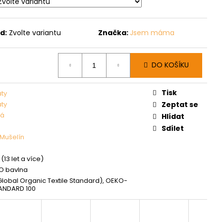
d:
Zvolte variantu
Značka:
Jsem máma
DO KOŠÍKU
Tisk
aty
aty
Zeptat se
vá
Hlídat
Sdílet
Mušelín
(13 let a více)
IO bavlna
lobal Organic Textile Standard), OEKO-
ANDARD 100