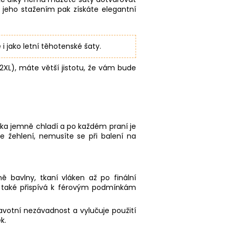
 jeho stažením pak získáte elegantní
i jako letní těhotenské šaty.
/2XL), máte větší jistotu, že vám bude
tka jemně chladí a po každém praní je
je žehlení, nemusíte se při balení na
ě bavlny, tkaní vláken až po finální
le také přispívá k férovým podmínkám
avotní nezávadnost a vylučuje použití
k.