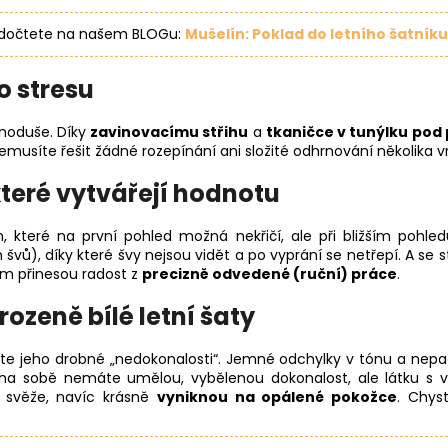
e dočtete na našem BLOGu:
Mušelín: Poklad do letního šatníku
o stresu
dnoduše. Díky
zavinovacímu střihu
a
tkaničce v tunýlku pod 
emusíte řešit žádné rozepínání ani složité odhrnování několika vr
teré vytvářejí hodnotu
m, které na první pohled možná nekřičí, ale při bližším pohl
vů), díky které švy nejsou vidět a po vyprání se netřepí. A se s
ám přinesou radost z
precizně odvedené (ruční) práce
.
rozeně bílé letní šaty
ete jeho drobné „nedokonalosti“. Jemné odchylky v tónu a nepa
 na sobě nemáte umělou, vybělenou dokonalost, ale látku s 
 svěže, navíc krásně
vyniknou na opálené pokožce
. Chys