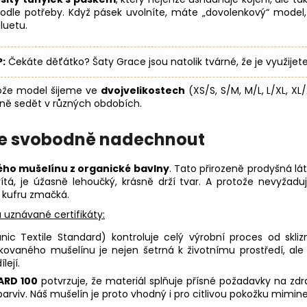
odle potřeby. Když pásek uvolníte, máte „dovolenkový“ model,
iluetu.
P:
Čekáte děťátko? Šaty Grace jsou natolik tvárné, že je využijete 
ože model šijeme ve
dvojvelikostech
(XS/S, S/M, M/L, L/XL, XL
ně sedět v různých obdobích.
se svobodně nadechnout
ého mušelínu z organické bavlny
. Tato přirozeně prodyšná lá
ítá, je úžasně lehoučký, krásně drží tvar. A protože nevyžadu
 kufru zmačká.
 uznávané certifikáty:
ic Textile Standard) kontroluje celý výrobní proces od sklizn
fikovaného mušelínu je nejen šetrná k životnímu prostředí, a
lejí.
ARD 100
potvrzuje, že materiál splňuje přísné požadavky na zdr
arviv. Náš mušelín je proto vhodný i pro citlivou pokožku mimine