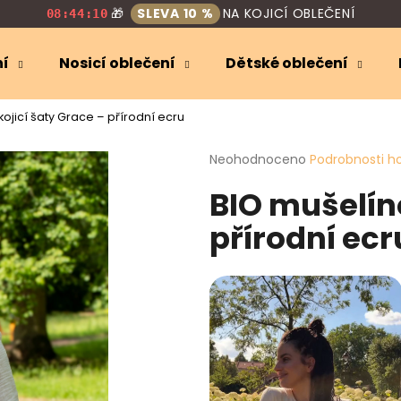
🎁
SLEVA 10 %
NA KOJICÍ OBLEČENÍ
08:44:09
ní
Nosicí oblečení
Dětské oblečení
Co potřebujete najít?
ojicí šaty Grace – přírodní ecru
Průměrné
Neohodnoceno
Podrobnosti h
HLEDAT
hodnocení
BIO mušelíno
produktu
je
přírodní ecr
0,0
Doporučujeme
z
5
hvězdiček.