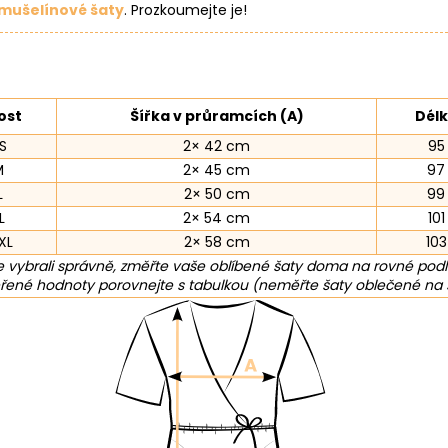
mušelínové šaty
. Prozkoumejte je!
ost
Šířka v průramcích (A)
Délk
S
2× 42 cm
95
M
2× 45 cm
97
L
2× 50 cm
99
L
2× 54 cm
10
XL
2× 58 cm
10
 vybrali správně, změřte vaše oblíbené šaty doma na rovné pod
ené hodnoty porovnejte s tabulkou (neměřte šaty oblečené na 