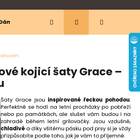
Hledat
Přihlášení
Nákupní
Dámské oblečení
Ergonomická nosítka
košík
odnocení
vé kojicí šaty Grace –
u
Šaty Grace jsou
inspirované řeckou pohodou
.
Perfektně se hodí na letní procházky po pobřeží
nebo po památkách, ale slušet vám budou i na
zahradě během letní grilovačky. Jsou vzdušné,
chladivé
a díky všitému pásku pod prsy si je vždy
přizpůsobíte podle toho, jak je vám to příjemné.