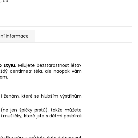
, co
tní informace
 stylu
. Milujete bezstarostnost léta?
každý centimetr těla, ale naopak vám
sem.
ší i ženám, které se hlubším výstřihům
(ne jen špičky prstů), takže můžete
 mušličky, které jste s dětmi posbírali
také díky němu můžete šaty dotvarovat