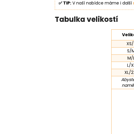
✅ TIP:
V naší nabídce máme i další
Tabulka velikostí
Velik
XS/
S/
M/
L/X
XL/2
Abyste
naměř