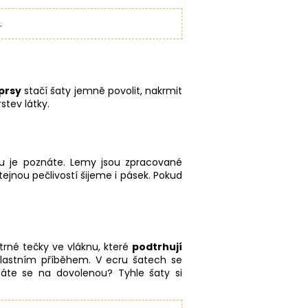
.
prsy
stačí šaty jemně povolit, nakrmit
stev látky.
edu je poznáte. Lemy jsou zpracované
tejnou pečlivostí šijeme i pásek. Pokud
trné tečky ve vláknu, které
podtrhují
vlastním příběhem. V ecru šatech se
táte se na dovolenou? Tyhle šaty si