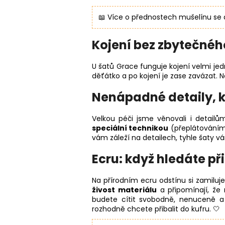
📖 Více o přednostech mušelínu s
Kojení bez zbytečnéh
U šatů Grace funguje kojení velmi je
děťátko a po kojení je zase zavázat. N
Nenápadné detaily, k
Velkou péči jsme věnovali i detailů
speciální technikou
(přeplátováním š
vám záleží na detailech, tyhle šaty v
Ecru: když hledáte při
Na přírodním ecru odstínu si zamiluj
živost materiálu
a připomínají, že
budete cítit svobodně, nenuceně a
rozhodně chcete přibalit do kufru. 🤍