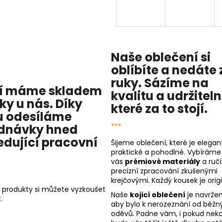
Naše oblečení si
oblíbíte a nedáte 
ruky. Sázíme na
í máme skladem
kvalitu
a
udržitel
cky u nás
. Díky
které za to stojí.
 odesíláme
...
dnávky hned
edující pracovní
Šijeme oblečení, které je elegant
praktické a pohodlné. Vybíráme
vás
prémiové materiály
a ruč
precizní zpracování zkušenými
krejčovými. Každý kousek je origi
 produkty si můžete vyzkoušet
Naše
kojicí oblečení
je navržen
.
aby bylo k nerozeznání od běžn
oděvů. Padne vám, i pokud nekoj