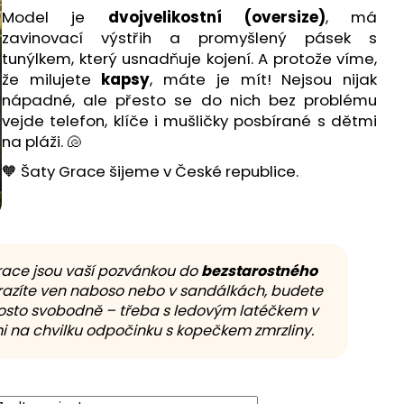
Model je
dvojvelikostní (oversize)
, má
zavinovací výstřih a promyšlený pásek s
tunýlkem, který usnadňuje kojení. A protože víme,
že milujete
kapsy
, máte je mít! Nejsou nijak
nápadné, ale přesto se do nich bez problému
vejde telefon, klíče i mušličky posbírané s dětmi
na pláži. 🐚
🧡 Šaty Grace šijeme v České republice.
race jsou vaší pozvánkou do
bezstarostného
vyrazíte ven naboso nebo v sandálkách, budete
prosto svobodně – třeba s ledovým latéčkem v
 na chvilku odpočinku s kopečkem zmrzliny.