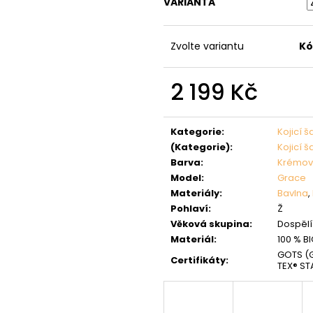
VARIANTA
Zvolte variantu
Kó
2 199 Kč
Měrná
cena:
Kategorie
:
Kojicí š
(Kategorie)
:
Kojicí š
Barva
:
Krémo
Model
:
Grace
Materiály
:
Bavlna
,
Pohlaví
:
Ž
Věková skupina
:
Dospělí 
Materiál
:
100 % B
GOTS (G
Certifikáty
:
TEX® ST