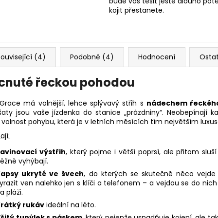
bude vás těšit ještě dlouho poté
kojit přestanete.
ouvisející (4)
Podobné (4)
Hodnocení
Osta
rncnuté řeckou pohodou
Grace má volnější, lehce splývavý střih s
nádechem řeckého
šaty jsou vaše jízdenka do stanice „prázdniny“. Neobepínají 
í volnost pohybu, která je v letních měsících tím největším luxu
jí:
avinovací výstřih
, který pojme i větší poprsí, ale přitom slu
ěžně vyhýbají.
apsy ukryté ve švech
, do kterých se skutečně něco vejde 
yrazit ven nalehko jen s klíči a telefonem – a vejdou se do nich i
a pláži.
rátký rukáv
ideální na léto.
šitý tunýlek s páskem
, který nejenže usnadňuje kojení, ale 