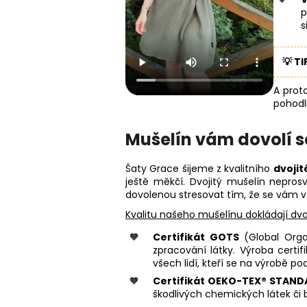
p
s
💡 TI
A prot
pohodl
Mušelín vám dovolí 
Šaty Grace šijeme z kvalitního
dvojit
ještě měkčí. Dvojitý mušelín neprosv
dovolenou stresovat tím, že se vám v
Kvalitu našeho mušelínu dokládají dva
Certifikát GOTS
(Global Organ
zpracování látky. Výroba certi
všech lidí, kteří se na výrobě podí
Certifikát OEKO-TEX® STAND
škodlivých chemických látek či b