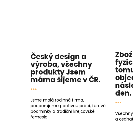
Zbož
Český design a
fyzi
výroba, všechny
tomu
produkty
Jsem
obje
máma
šijeme v ČR.
násl
...
den
.
...
Jsme malá rodinná firma,
podporujeme poctivou práci, férové
podmínky a tradiční krejčovské
Všechny
řemeslo.
a osahat