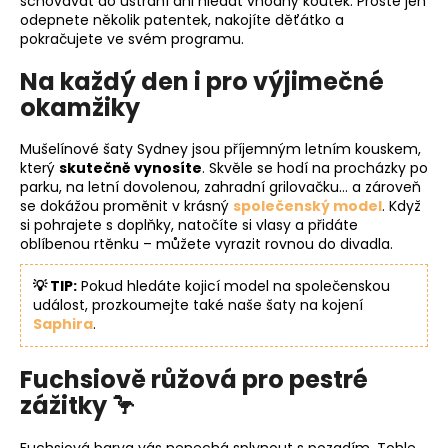
schovávat do ústraní ani hledat vhodný koutek. Prostě jen
odepnete několik patentek, nakojíte děťátko a
pokračujete ve svém programu.
Na každý den i pro výjimečné
okamžiky
Mušelínové šaty Sydney jsou příjemným letním kouskem,
který
skutečně vynosíte
. Skvěle se hodí na procházky po
parku, na letní dovolenou, zahradní grilovačku… a zároveň
se dokážou proměnit v krásný
společenský model
. Když
si pohrajete s doplňky, natočíte si vlasy a přidáte
oblíbenou rtěnku – můžete vyrazit rovnou do divadla.
💡 TIP:
Pokud hledáte kojicí model na společenskou
událost, prozkoumejte také naše šaty na kojení
Saphira
.
Fuchsiově růžová pro pestré
zážitky 🦩