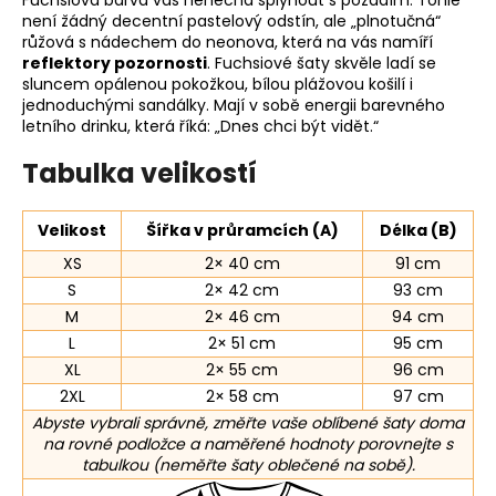
Fuchsiová barva vás nenechá splynout s pozadím. Tohle
není žádný decentní pastelový odstín, ale „plnotučná“
růžová s nádechem do neonova, která na vás namíří
reflektory pozornosti
. Fuchsiové šaty skvěle ladí se
sluncem opálenou pokožkou, bílou plážovou košilí i
jednoduchými sandálky. Mají v sobě energii barevného
letního drinku, která říká: „Dnes chci být vidět.“
Tabulka velikostí
Velikost
Šířka v průramcích (A)
Délka (B)
XS
2× 40 cm
91 cm
S
2× 42 cm
93 cm
M
2× 46 cm
94 cm
L
2× 51 cm
95 cm
XL
2× 55 cm
96 cm
2XL
2× 58 cm
97 cm
Abyste vybrali správně, změřte vaše oblíbené šaty doma
na rovné podložce a naměřené hodnoty porovnejte s
tabulkou (neměřte šaty oblečené na sobě).