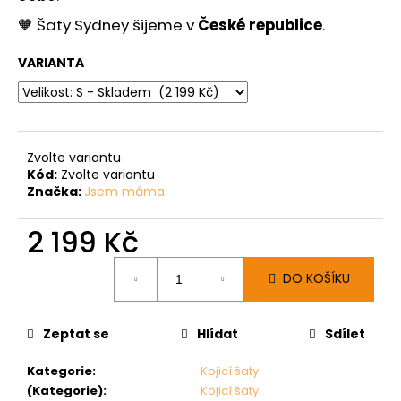
🧡 Šaty Sydney šijeme v
České republice
.
VARIANTA
Zvolte variantu
Kód:
Zvolte variantu
Značka:
Jsem máma
2 199 Kč
Měrná
DO KOŠÍKU
cena:
Zeptat se
Hlídat
Sdílet
Kategorie
:
Kojicí šaty
(Kategorie)
:
Kojicí šaty