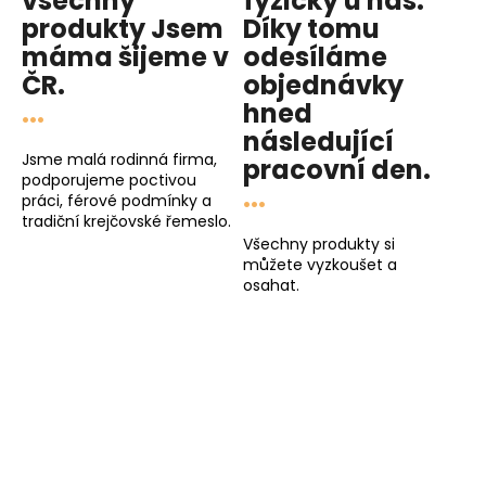
všechny
fyzicky u nás
.
produkty
Jsem
Díky tomu
máma
šijeme v
odesíláme
ČR.
objednávky
...
hned
následující
Jsme malá rodinná firma,
pracovní den
.
podporujeme poctivou
...
práci, férové podmínky a
tradiční krejčovské řemeslo.
Všechny produkty si
můžete vyzkoušet a
osahat.