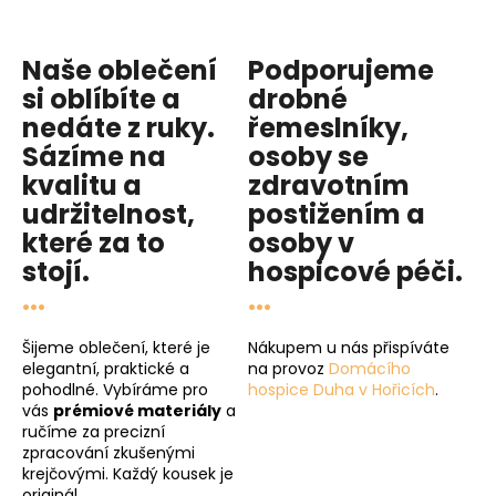
Naše oblečení
Podporujeme
si oblíbíte a
drobné
nedáte z ruky.
řemeslníky,
Sázíme na
osoby se
kvalitu
a
zdravotním
udržitelnost
,
postižením a
které za to
osoby v
stojí.
hospicové péči
.
...
...
Šijeme oblečení, které je
Nákupem u nás přispíváte
elegantní, praktické a
na provoz
Domácího
pohodlné. Vybíráme pro
hospice Duha v Hořicích
.
vás
prémiové materiály
a
ručíme za precizní
zpracování zkušenými
krejčovými. Každý kousek je
originál.