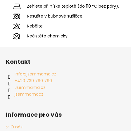
Žehlete při nízké teplotě (do 110 °C bez páry).
Nesušte v bubnové sušičce.
Nebělte.
Nečistěte chemicky.
Z
á
Kontakt
p
a
info
@
jsemmama.cz
t
+420 739 790 790
í
Jsemmáma.cz
jsemmamacz
Informace pro vás
✅ O nás