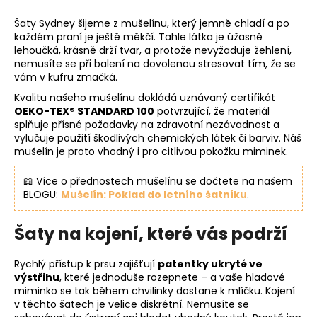
Šaty Sydney šijeme z mušelínu, který jemně chladí a po
každém praní je ještě měkčí. Tahle látka je úžasně
lehoučká, krásně drží tvar, a protože nevyžaduje žehlení,
nemusíte se při balení na dovolenou stresovat tím, že se
vám v kufru zmačká.
Kvalitu našeho mušelínu dokládá uznávaný certifikát
OEKO-TEX® STANDARD 100
potvrzující, že materiál
splňuje přísné požadavky na zdravotní nezávadnost a
vylučuje použití škodlivých chemických látek či barviv. Náš
mušelín je proto vhodný i pro citlivou pokožku miminek.
📖 Více o přednostech mušelínu se dočtete na našem
BLOGU:
Mušelín: Poklad do letního šatníku
.
Šaty na kojení, které vás podrží
Rychlý přístup k prsu zajišťují
patentky ukryté ve
výstřihu
, které jednoduše rozepnete – a vaše hladové
miminko se tak během chvilinky dostane k mlíčku. Kojení
v těchto šatech je velice diskrétní. Nemusíte se