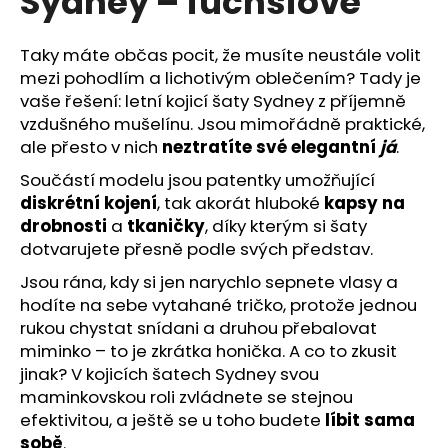
Sydney – fuchsiové
č
z
u
5
j
hvězdiček.
Taky máte občas pocit, že musíte neustále volit
e
mezi pohodlím a lichotivým oblečením? Tady je
m
vaše řešení: letní kojicí šaty Sydney z příjemně
e
vzdušného mušelínu. Jsou mimořádně praktické,
ale přesto v nich
neztratíte své elegantní
já
.
Součástí modelu jsou patentky umožňující
diskrétní kojení
, tak akorát hluboké
kapsy na
drobnosti
a
tkaničky
, díky kterým si šaty
dotvarujete přesně podle svých představ.
Jsou rána, kdy si jen narychlo sepnete vlasy a
hodíte na sebe vytahané tričko, protože jednou
rukou chystat snídani a druhou přebalovat
miminko – to je zkrátka honička. A co to zkusit
jinak? V kojicích šatech Sydney svou
maminkovskou roli zvládnete se stejnou
efektivitou, a ještě se u toho budete
líbit sama
sobě
.