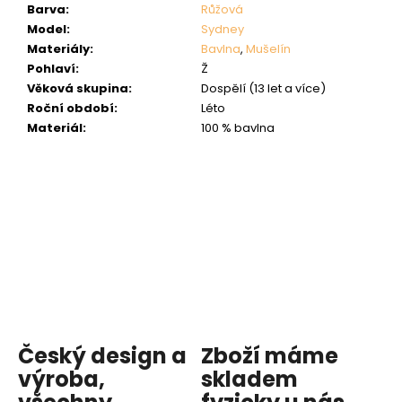
Barva
:
Růžová
Model
:
Sydney
Materiály
:
Bavlna
,
Mušelín
Pohlaví
:
Ž
Věková skupina
:
Dospělí (13 let a více)
Roční období
:
Léto
Materiál
:
100 % bavlna
Český design a
Zboží máme
výroba,
skladem