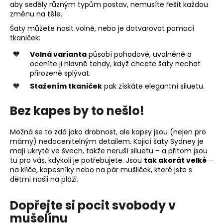
aby seděly různým typům postav, nemusíte řešit každou
změnu na těle.
Šaty můžete nosit volně, nebo je dotvarovat pomocí
tkaniček:
Volná varianta
působí pohodově, uvolněně a
oceníte ji hlavně tehdy, když chcete šaty nechat
přirozeně splývat.
Stažením tkaniček
pak získáte elegantní siluetu.
Bez kapes by to nešlo!
Možná se to zdá jako drobnost, ale kapsy jsou (nejen pro
mámy) nedocenitelným detailem. Kojicí šaty Sydney je
mají ukryté ve švech, takže neruší siluetu – a přitom jsou
tu pro vás, kdykoli je potřebujete. Jsou
tak akorát velké
–
na klíče, kapesníky nebo na pár mušliček, které jste s
dětmi našli na pláži.
Dopřejte si pocit svobody v
mušelínu