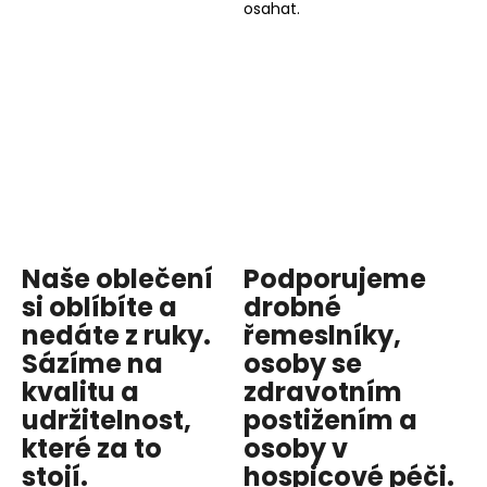
osahat.
Naše oblečení
Podporujeme
si oblíbíte a
drobné
nedáte z ruky.
řemeslníky,
Sázíme na
osoby se
kvalitu
a
zdravotním
udržitelnost
,
postižením a
které za to
osoby v
stojí.
hospicové péči
.