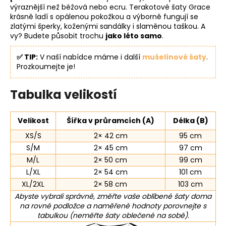
výraznější než béžová nebo ecru. Terakotové šaty Grace
krásně ladí s opálenou pokožkou a výborně fungují se
zlatými šperky, koženými sandálky i slaměnou taškou. A
vy? Budete působit trochu
jako léto samo
.
✅ TIP:
V naší nabídce máme i další
mušelínové šaty
.
Prozkoumejte je!
Tabulka velikostí
Velikost
Šířka v průramcích (A)
Délka (B)
XS/S
2× 42 cm
95 cm
S/M
2× 45 cm
97 cm
M/L
2× 50 cm
99 cm
L/XL
2× 54 cm
101 cm
XL/2XL
2× 58 cm
103 cm
Abyste vybrali správně, změřte vaše oblíbené šaty doma
na rovné podložce a naměřené hodnoty porovnejte s
tabulkou (neměřte šaty oblečené na sobě).