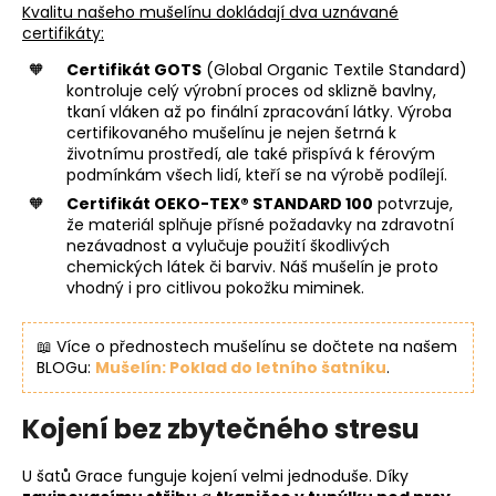
Kvalitu našeho mušelínu dokládají dva uznávané
certifikáty:
Certifikát GOTS
(Global Organic Textile Standard)
kontroluje celý výrobní proces od sklizně bavlny,
tkaní vláken až po finální zpracování látky. Výroba
certifikovaného mušelínu je nejen šetrná k
životnímu prostředí, ale také přispívá k férovým
podmínkám všech lidí, kteří se na výrobě podílejí.
Certifikát OEKO-TEX® STANDARD 100
potvrzuje,
že materiál splňuje přísné požadavky na zdravotní
nezávadnost a vylučuje použití škodlivých
chemických látek či barviv. Náš mušelín je proto
vhodný i pro citlivou pokožku miminek.
📖 Více o přednostech mušelínu se dočtete na našem
BLOGu:
Mušelín: Poklad do letního šatníku
.
Kojení bez zbytečného stresu
U šatů Grace funguje kojení velmi jednoduše. Díky