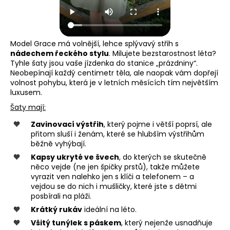
Model Grace má volnější, lehce splývavý střih s
nádechem řeckého stylu
. Milujete bezstarostnost léta?
Tyhle šaty jsou vaše jízdenka do stanice „prázdniny“.
Neobepínají každý centimetr těla, ale naopak vám dopřejí
volnost pohybu, která je v letních měsících tím největším
luxusem.
Šaty mají:
Zavinovací výstřih
, který pojme i větší poprsí, ale
přitom sluší i ženám, které se hlubším výstřihům
běžně vyhýbají.
Kapsy ukryté ve švech
, do kterých se skutečně
něco vejde (ne jen špičky prstů), takže můžete
vyrazit ven nalehko jen s klíči a telefonem – a
vejdou se do nich i mušličky, které jste s dětmi
posbírali na pláži.
Krátký rukáv
ideální na léto.
Všitý tunýlek s páskem
, který nejenže usnadňuje