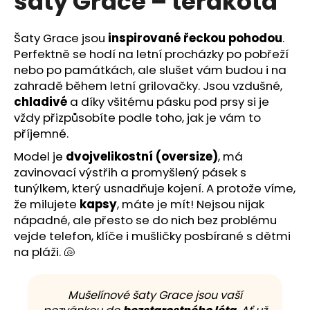
šaty Grace – terakota
č
z
u
5
j
hvězdiček.
Šaty Grace jsou
inspirované řeckou pohodou
.
e
Perfektně se hodí na letní procházky po pobřeží
m
nebo po památkách, ale slušet vám budou i na
e
zahradě během letní grilovačky. Jsou vzdušné,
chladivé
a díky všitému pásku pod prsy si je
vždy přizpůsobíte podle toho, jak je vám to
příjemné.
Model je
dvojvelikostní (oversize)
, má
zavinovací výstřih a promyšlený pásek s
tunýlkem, který usnadňuje kojení. A protože víme,
že milujete
kapsy
, máte je mít! Nejsou nijak
nápadné, ale přesto se do nich bez problému
vejde telefon, klíče i mušličky posbírané s dětmi
na pláži. 🐚
Mušelínové šaty Grace jsou vaší