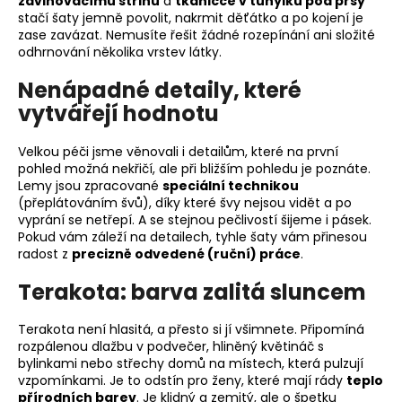
zavinovacímu střihu
a
tkaničce v tunýlku pod prsy
stačí šaty jemně povolit, nakrmit děťátko a po kojení je
zase zavázat. Nemusíte řešit žádné rozepínání ani složité
odhrnování několika vrstev látky.
Nenápadné detaily, které
vytvářejí hodnotu
Velkou péči jsme věnovali i detailům, které na první
pohled možná nekřičí, ale při bližším pohledu je poznáte.
Lemy jsou zpracované
speciální technikou
(přeplátováním švů), díky které švy nejsou vidět a po
vyprání se netřepí. A se stejnou pečlivostí šijeme i pásek.
Pokud vám záleží na detailech, tyhle šaty vám přinesou
radost z
precizně odvedené (ruční) práce
.
Terakota: barva zalitá sluncem
Terakota není hlasitá, a přesto si jí všimnete. Připomíná
rozpálenou dlažbu v podvečer, hliněný květináč s
bylinkami nebo střechy domů na místech, která pulzují
vzpomínkami. Je to odstín pro ženy, které mají rády
teplo
přírodních barev
. Je klidný a zemitý, ale o špetku