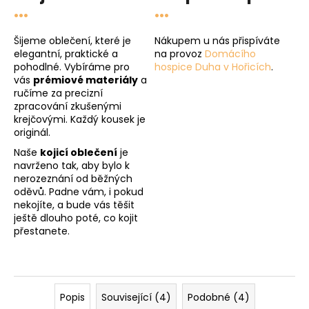
...
...
Šijeme oblečení, které je
Nákupem u nás přispíváte
elegantní, praktické a
na provoz
Domácího
pohodlné. Vybíráme pro
hospice Duha v Hořicích
.
vás
prémiové materiály
a
ručíme za precizní
zpracování zkušenými
krejčovými. Každý kousek je
originál.
Naše
kojicí oblečení
je
navrženo tak, aby bylo k
nerozeznání od běžných
oděvů. Padne vám, i pokud
nekojíte, a bude vás těšit
ještě dlouho poté, co kojit
přestanete.
Popis
Související (4)
Podobné (4)