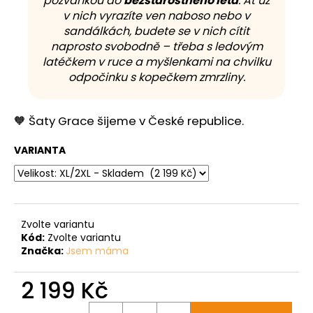
pozvánkou do
bezstarostného léta
. Ať už
v nich vyrazíte ven naboso nebo v
sandálkách, budete se v nich cítit
naprosto svobodně – třeba s ledovým
latéčkem v ruce a myšlenkami na chvilku
odpočinku s kopečkem zmrzliny.
🧡 Šaty Grace šijeme v České republice.
VARIANTA
Zvolte variantu
Kód:
Zvolte variantu
Značka:
Jsem máma
2 199 Kč
Měrná