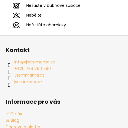
Nesušte v bubnové sušičce.
Nebělte.
Nečistěte chemicky.
Z
á
Kontakt
p
a
info
@
jsemmama.cz
t
+420 739 790 790
í
Jsemmáma.cz
jsemmamacz
Informace pro vás
✅ O nás
📖 Blog
Doprava a platba