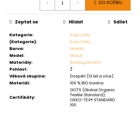
DO KOŠÍKU
cena:
Zeptat se
Hlídat
Sdílet
Kategorie
:
Kojicí šaty
(Kategorie)
:
Kojicí šaty
Barva
:
Hnědá
Model
:
Grace
Materiály
:
Bavlna
,
Mušelín
Pohlaví
:
Ž
Věková skupina
:
Dospělí (13 let a více)
Materiál
:
100 % BIO bavlna
GOTS (Global Organic
Textile Standard),
Certifikáty
:
OEKO-TEX® STANDARD
100