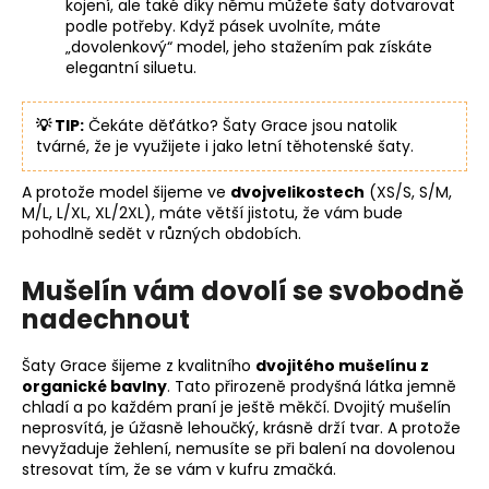
kojení, ale také díky němu můžete šaty dotvarovat
podle potřeby. Když pásek uvolníte, máte
„dovolenkový“ model, jeho stažením pak získáte
elegantní siluetu.
💡 TIP:
Čekáte děťátko? Šaty Grace jsou natolik
tvárné, že je využijete i jako letní těhotenské šaty.
A protože model šijeme ve
dvojvelikostech
(XS/S, S/M,
M/L, L/XL, XL/2XL), máte větší jistotu, že vám bude
pohodlně sedět v různých obdobích.
Mušelín vám dovolí se svobodně
nadechnout
Šaty Grace šijeme z kvalitního
dvojitého mušelínu z
organické bavlny
. Tato přirozeně prodyšná látka jemně
chladí a po každém praní je ještě měkčí. Dvojitý mušelín
neprosvítá, je úžasně lehoučký, krásně drží tvar. A protože
nevyžaduje žehlení, nemusíte se při balení na dovolenou
stresovat tím, že se vám v kufru zmačká.