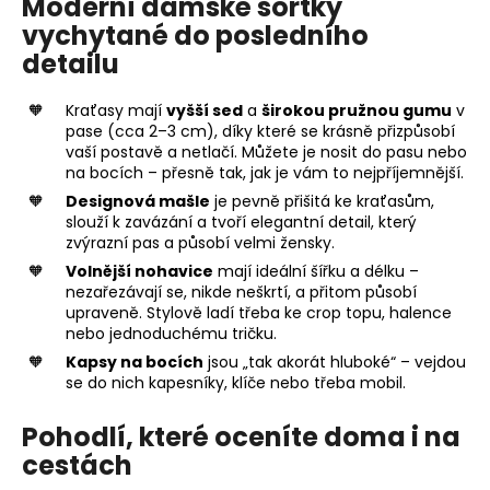
Moderní dámské šortky
vychytané do posledního
detailu
Kraťasy mají
vyšší sed
a
širokou pružnou gumu
v
pase (cca 2–3 cm), díky které se krásně přizpůsobí
vaší postavě a netlačí. Můžete je nosit do pasu nebo
na bocích – přesně tak, jak je vám to nejpříjemnější.
Designová mašle
je pevně přišitá ke kraťasům,
slouží k zavázání a tvoří elegantní detail, který
zvýrazní pas a působí velmi žensky.
Volnější nohavice
mají ideální šířku a délku –
nezařezávají se, nikde neškrtí, a přitom působí
upraveně. Stylově ladí třeba ke crop topu, halence
nebo jednoduchému tričku.
Kapsy na bocích
jsou „tak akorát hluboké“ – vejdou
se do nich kapesníky, klíče nebo třeba mobil.
Pohodlí, které oceníte doma i na
cestách