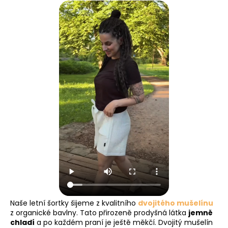
Naše letní šortky šijeme z kvalitního
dvojitého mušelínu
z organické bavlny. Tato přirozeně prodyšná látka
jemně
chladí
a po každém praní je ještě měkčí. Dvojitý mušelín