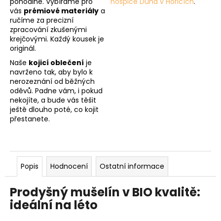
pohodlné. Vybíráme pro
hospice Duha v Hořicích
.
vás
prémiové materiály
a
ručíme za precizní
zpracování zkušenými
krejčovými. Každý kousek je
originál.
Naše
kojicí oblečení
je
navrženo tak, aby bylo k
nerozeznání od běžných
oděvů. Padne vám, i pokud
nekojíte, a bude vás těšit
ještě dlouho poté, co kojit
přestanete.
Popis
Hodnocení
Ostatní informace
Prodyšný mušelín v BIO kvalitě:
ideální na léto