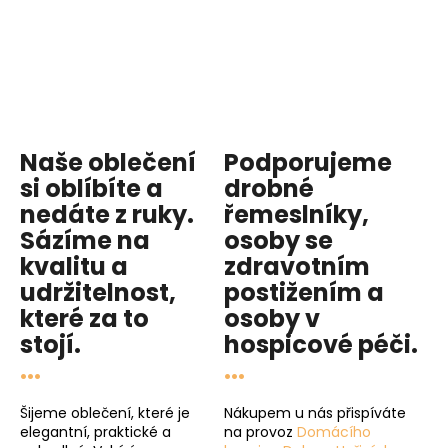
Naše oblečení
Podporujeme
si oblíbíte a
drobné
nedáte z ruky.
řemeslníky,
Sázíme na
osoby se
kvalitu
a
zdravotním
udržitelnost
,
postižením a
které za to
osoby v
stojí.
hospicové péči
.
...
...
Šijeme oblečení, které je
Nákupem u nás přispíváte
elegantní, praktické a
na provoz
Domácího