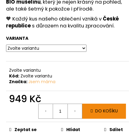
BIO mušelínu
, který je nejen krásný na pohled,
ale také šetrný k pokožce i přírodě.
🧡 Každý kus našeho oblečení vzniká v
České
republice
s důrazem na kvalitu zpracování.
VARIANTA
Zvolte variantu
Kód:
Zvolte variantu
Značka:
Jsem máma
949 Kč
Měrná
DO KOŠÍKU
cena:
Zeptat se
Hlídat
Sdílet