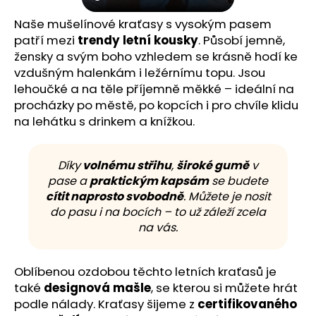
Naše mušelínové kraťasy s vysokým pasem
patří mezi
trendy letní kousky
. Působí jemně,
žensky a svým boho vzhledem se krásně hodí ke
vzdušným halenkám i ležérnímu topu. Jsou
lehoučké a na těle příjemně měkké – ideální na
procházky po městě, po kopcích i pro chvíle klidu
na lehátku s drinkem a knížkou.
Díky
volnému střihu
,
široké gumě
v
pase a
praktickým kapsám
se budete
cítit naprosto svobodně
. Můžete je nosit
do pasu i na bocích – to už záleží zcela
na vás.
Oblíbenou ozdobou těchto letních kraťasů je
také
designová mašle
, se kterou si můžete hrát
podle nálady. Kraťasy šijeme z
certifikovaného