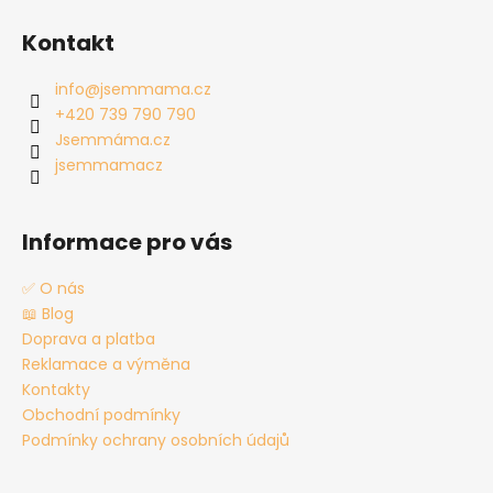
Z
á
Kontakt
p
a
info
@
jsemmama.cz
t
+420 739 790 790
í
Jsemmáma.cz
jsemmamacz
Informace pro vás
✅ O nás
📖 Blog
Doprava a platba
Reklamace a výměna
Kontakty
Obchodní podmínky
Podmínky ochrany osobních údajů