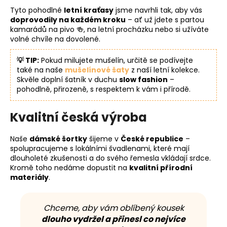
Tyto pohodlné
letní kraťasy
jsme navrhli tak, aby vás
doprovodily na každém kroku
– ať už jdete s partou
kamarádů na pivo 🍻, na letní procházku nebo si užíváte
volné chvíle na dovolené.
💡 TIP:
Pokud milujete mušelín, určitě se podívejte
také na naše
mušelínové šaty
z naší letní kolekce.
Skvěle doplní šatník v duchu
slow fashion
–
pohodlně, přirozeně, s respektem k vám i přírodě.
Kvalitní česká výroba
Naše
dámské šortky
šijeme v
České republice
–
spolupracujeme s lokálními švadlenami, které mají
dlouholeté zkušenosti a do svého řemesla vkládají srdce.
Kromě toho nedáme dopustit na
kvalitní přírodní
materiály
.
Chceme, aby vám oblíbený kousek
dlouho vydržel a přinesl co nejvíce