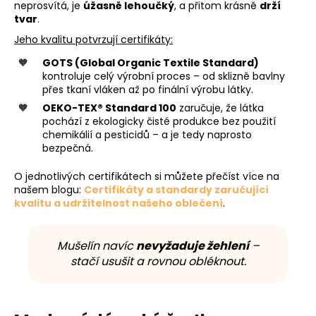
neprosvítá, je
úžasně lehoučký
, a přitom krásně
drží
tvar
.
Jeho kvalitu potvrzují certifikáty:
GOTS (Global Organic Textile Standard)
kontroluje celý výrobní proces – od sklizně bavlny
přes tkaní vláken až po finální výrobu látky.
OEKO-TEX® Standard 100
zaručuje, že látka
pochází z ekologicky čisté produkce bez použití
chemikálií a pesticidů – a je tedy naprosto
bezpečná.
O jednotlivých certifikátech si můžete přečíst více na
našem blogu:
Certifikáty a standardy zaručující
kvalitu a udržitelnost našeho oblečení
.
Mušelín navíc
nevyžaduje žehlení
–
stačí usušit a rovnou obléknout.