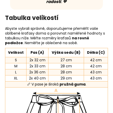
radosti
. 🧡
Tabulka velikostí
Abyste vybrali správně, doporučujeme přeměřit vaše
oblíbené kraťasy doma a porovnat naměřené hodnoty s
tabulkou níže. Měřte rozměry kraťasů
na rovné
podložce
. Neměřte je oblečené na sobě.
Velikost
Pas (A)
Výška sedu (B)
Délka (C)
S
2x 32 cm
27 cm
42 cm
M
2x 33 cm
28 cm
42 cm
L
2x 36 cm
28 cm
43 cm
XL
2x 40 cm
29 cm
43 cm
📏 V pase je široká
pružná guma
.