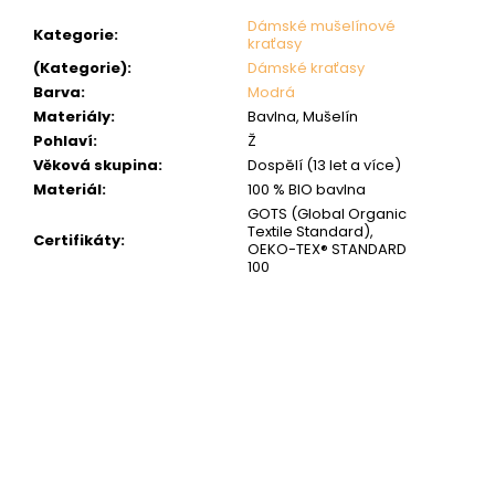
Dámské mušelínové
Kategorie
:
kraťasy
(Kategorie)
:
Dámské kraťasy
Barva
:
Modrá
Materiály
:
Bavlna, Mušelín
Pohlaví
:
Ž
Věková skupina
:
Dospělí (13 let a více)
Materiál
:
100 % BIO bavlna
GOTS (Global Organic
Textile Standard),
Certifikáty
:
OEKO-TEX® STANDARD
100