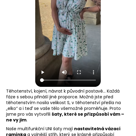
Těhotenství, kojení, návrat k původní postavě… Každá
fáze s sebou přináší jiné proporce. Možná jste před
těhotenstvím nosila velikost S, v těhotenství přešla na
„elko“ a i teď se vaše tělo všemožně proměňuje. Proto
jsme pro vás vytvořili
šaty, které se přizpůsobí vám –
ne vy jim
.
Naše multifunkční UNI šaty mají
nastavitelná vázací
ramínka
a volnější střih, který se krásně přizpůsobí