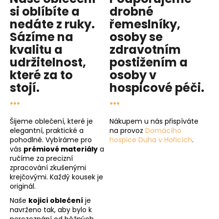
si oblíbíte a
drobné
nedáte z ruky.
řemeslníky,
Sázíme na
osoby se
kvalitu
a
zdravotním
udržitelnost
,
postižením a
které za to
osoby v
stojí.
hospicové péči
.
...
...
Šijeme oblečení, které je
Nákupem u nás přispíváte
elegantní, praktické a
na provoz
Domácího
pohodlné. Vybíráme pro
hospice Duha v Hořicích
.
vás
prémiové materiály
a
ručíme za precizní
zpracování zkušenými
krejčovými. Každý kousek je
originál.
Naše
kojicí oblečení
je
navrženo tak, aby bylo k