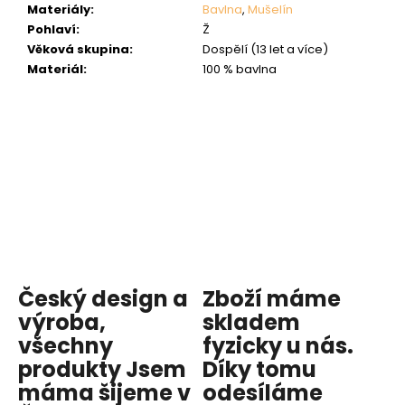
Materiály
:
Bavlna
,
Mušelín
Pohlaví
:
Ž
Věková skupina
:
Dospělí (13 let a více)
Materiál
:
100 % bavlna
Český design a
Zboží máme
výroba,
skladem
všechny
fyzicky u nás
.
produkty
Jsem
Díky tomu
máma
šijeme v
odesíláme