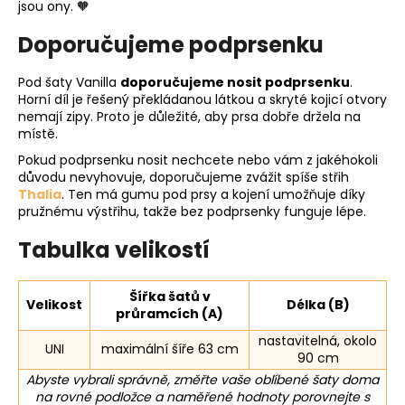
jsou ony. 🧡
Doporučujeme podprsenku
Pod šaty Vanilla
doporučujeme nosit podprsenku
.
Horní díl je řešený překládanou látkou a skryté kojicí otvory
nemají zipy. Proto je důležité, aby prsa dobře držela na
místě.
Pokud podprsenku nosit nechcete nebo vám z jakéhokoli
důvodu nevyhovuje, doporučujeme zvážit spíše střih
Thalia
. Ten má gumu pod prsy a kojení umožňuje díky
pružnému výstřihu, takže bez podprsenky funguje lépe.
Tabulka velikostí
Šířka šatů v
Velikost
Délka (B)
průramcích (A)
nastavitelná, okolo
UNI
maximální šíře 63 cm
90 cm
Abyste vybrali správně, změřte vaše oblíbené šaty doma
na rovné podložce a naměřené hodnoty porovnejte s