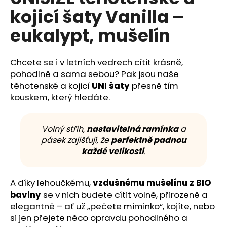
č
je
kojicí šaty Vanilla –
0,0
u
z
j
eukalypt, mušelín
5
e
hvězdiček.
m
e
Chcete se i v letních vedrech cítit krásně,
pohodlně a sama sebou? Pak jsou naše
těhotenské a kojicí
UNI šaty
přesně tím
kouskem, který hledáte.
Volný střih,
nastavitelná ramínka
a
pásek zajišťují, že
perfektně padnou
každé velikosti
.
A díky lehoučkému,
vzdušnému mušelínu z BIO
bavlny
se v nich budete cítit volně, přirozeně a
elegantně – ať už „pečete miminko“, kojíte, nebo
si jen přejete něco opravdu pohodlného a