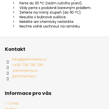
Perte do 30 °C (režim ručního praní).
Vždy perte s podobně barevným prádlem.
Žehlete na mírný stupeň (do 110 °C).
Nesušte v bubnové sušičce.
Nebělte ani chemicky nečistěte.
Nechte volně uschnout na ramínku.
Z
á
Kontakt
p
a
info
@
jsemmama.cz
t
+420 739 790 790
í
Jsemmáma.cz
jsemmamacz
Informace pro vás
✅ O nás