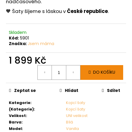
nadčasového.
🧡 Šaty šijeme s láskou v
České republice
.
Skladem
Kód:
5901
Značka:
Jsem máma
1 899 Kč
Měrná
DO KOŠÍKU
cena:
Zeptat se
Hlídat
Sdílet
Kategorie
:
Kojicí šaty
(Kategorie)
:
Kojicí šaty
Velikost
:
UNI velikost
Barva
:
Bílá
Model
:
Vanilla