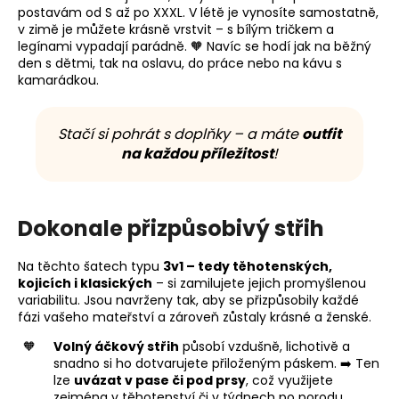
postavám od S až po XXXL. V létě je vynosíte samostatně,
v zimě je můžete krásně vrstvit – s bílým tričkem a
legínami vypadají parádně. 🧡 Navíc se hodí jak na běžný
den s dětmi, tak na oslavu, do práce nebo na kávu s
kamarádkou.
Stačí si pohrát s doplňky – a máte
outfit
na každou příležitost
!
Dokonale přizpůsobivý střih
Na těchto šatech typu
3v1 – tedy těhotenských,
kojicích i klasických
– si zamilujete jejich promyšlenou
variabilitu. Jsou navrženy tak, aby se přizpůsobily každé
fázi vašeho mateřství a zároveň zůstaly krásné a ženské.
Volný áčkový střih
působí vzdušně, lichotivě a
snadno si ho dotvarujete přiloženým páskem. ➡️ Ten
lze
uvázat v pase či pod prsy
, což využijete
zejména v těhotenství či v týdnech po porodu.