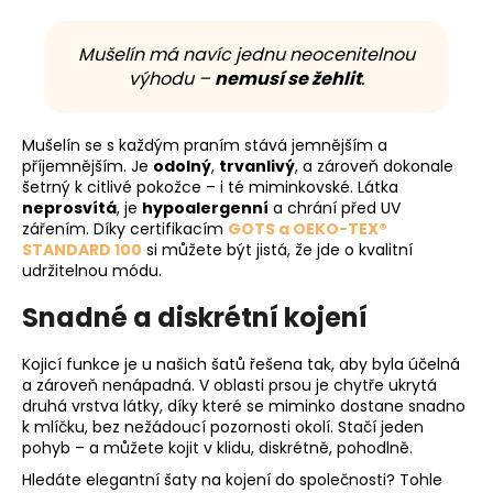
Mušelín má navíc jednu neocenitelnou
výhodu –
nemusí se žehlit
.
Mušelín se s každým praním stává jemnějším a
příjemnějším. Je
odolný
,
trvanlivý
, a zároveň dokonale
šetrný k citlivé pokožce – i té miminkovské. Látka
neprosvítá
, je
hypoalergenní
a chrání před UV
zářením. Díky certifikacím
GOTS a OEKO-TEX®
STANDARD 100
si můžete být jistá, že jde o kvalitní
udržitelnou módu.
Snadné a diskrétní kojení
Kojicí funkce je u našich šatů řešena tak, aby byla účelná
a zároveň nenápadná. V oblasti prsou je chytře ukrytá
druhá vrstva látky, díky které se miminko dostane snadno
k mlíčku, bez nežádoucí pozornosti okolí. Stačí jeden
pohyb – a můžete kojit v klidu, diskrétně, pohodlně.
Hledáte elegantní šaty na kojení do společnosti? Tohle