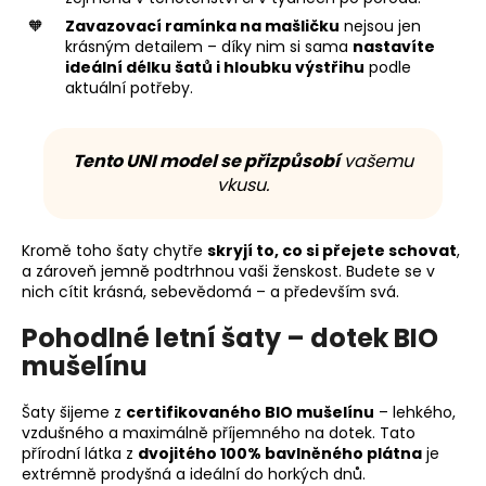
Zavazovací ramínka na mašličku
nejsou jen
krásným detailem – díky nim si sama
nastavíte
ideální délku šatů i hloubku výstřihu
podle
aktuální potřeby.
Tento UNI model se přizpůsobí
vašemu
vkusu.
Kromě toho šaty chytře
skryjí to, co si přejete schovat
,
a zároveň jemně podtrhnou vaši ženskost. Budete se v
nich cítit krásná, sebevědomá – a především svá.
Pohodlné letní šaty – dotek BIO
mušelínu
Šaty šijeme z
certifikovaného BIO mušelínu
– lehkého,
vzdušného a maximálně příjemného na dotek. Tato
přírodní látka z
dvojitého 100% bavlněného plátna
je
extrémně prodyšná a ideální do horkých dnů.