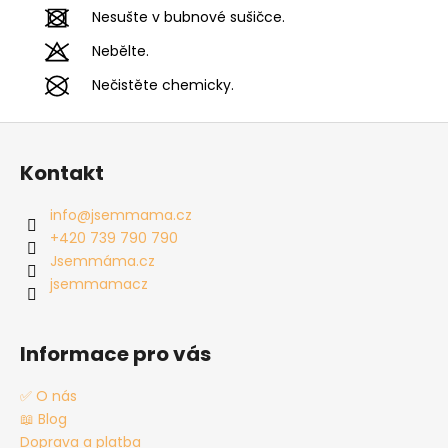
Nesušte v bubnové sušičce.
Nebělte.
Nečistěte chemicky.
Z
á
Kontakt
p
a
info
@
jsemmama.cz
t
+420 739 790 790
í
Jsemmáma.cz
jsemmamacz
Informace pro vás
✅ O nás
📖 Blog
Doprava a platba