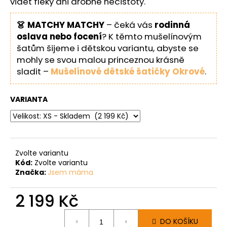
vidět fleky ani drobné nečistoty.
👗 MATCHY MATCHY
– čeká vás
rodinná
oslava nebo focení
? K těmto mušelínovým
šatům šijeme i dětskou variantu, abyste se
mohly se svou malou princeznou krásně
sladit –
Mušelínové dětské šatičky Okrové
.
VARIANTA
Zvolte variantu
Kód:
Zvolte variantu
Značka:
Jsem máma
2 199 Kč
Měrná
DO KOŠÍKU
cena: