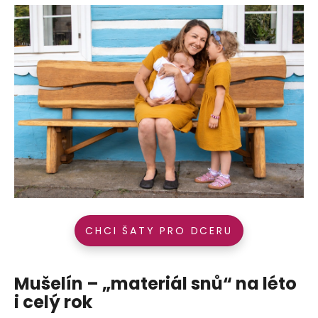
CHCI ŠATY PRO DCERU
Mušelín – „materiál snů“ na léto
i celý rok