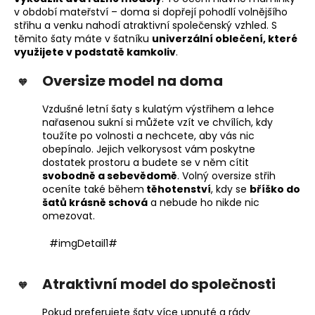
v období mateřství – doma si dopřejí pohodlí volnějšího
střihu a venku nahodí atraktivní společenský vzhled. S
těmito šaty máte v šatníku
univerzální oblečení, které
využijete v podstatě kamkoliv
.
Oversize model na doma
Vzdušné letní šaty s kulatým výstřihem a lehce
nařasenou sukní si můžete vzít ve chvílích, kdy
toužíte po volnosti a nechcete, aby vás nic
obepínalo. Jejich velkorysost vám poskytne
dostatek prostoru a budete se v něm cítit
svobodně a sebevědomě
. Volný oversize střih
oceníte také během
těhotenství
, kdy se
bříško do
šatů krásně schová
a nebude ho nikde nic
omezovat.
#imgDetail1#
Atraktivní model do společnosti
Pokud preferujete šaty více upnuté a rády