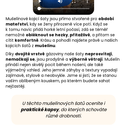
Mušelínové kojicí šaty jsou přímo stvořené pro
období
mateřství
, kdy se ženy přirozeně více potí. Když se
k tomu navíc přidá horké letní počasí, zdá se téměř
nemožné
obléknout se hezky
,
přitažlivě
, a přitom se
cítit
komfortně
. Krásu a pohodlí najdete právě u našich
kojicích šatů z
mušelínu
.
Díky
dvojité vrstvě
gázoviny naše šaty
neprosvítají
,
nemačkají se
, jsou prodyšné a
výborně větrají
. Mušelín
přináší nejen skvělý pocit během nošení, ale také
výjimečný vzhled. Jeho jemné záhyby a textury vypadají
zajímavě, stylově a neobvykle. Jsme si jistí, že se stanou
vaším oblíbeným kouskem, po kterém budete sahat
nejčastěji.
U těchto mušelínových šatů oceníte i
praktické kapsy
, do kterých schováte
různé drobnosti.