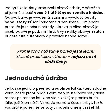
Pro tyto kojicí šaty jsme zvolili okrový odstín, v němž se
příjemně snoubí
veselé žluté tóny se zemitou hnědou
.
Okrová barva je vyvážená, stabilní a vyvolává
pocity
sebejistoty
. Působí přirozeně a nenuceně – už jenom
proto, že je to odstín přírody. Okrová je hlína, okrový je
písek, okrové je podzimní listí. A vy se díky okrovým šatům
budete cítit autenticky a pravdivě k sobě samé.
Kromě toho má tahle barva ještě jednu
úžasně praktickou výhodu –
nejsou na ní
vidět fleky
!
Jednoduchá údržba
Jelikož se jedná o
pevnou a odolnou látku
, která zvládne
velmi časté praní, budou vám tyto mušelínové šaty dělat
radost po mnoho let. A co víc, s každým praním bude
látka ještě jemnější. Víme, že nemáte času nazbyt, takže
vás určitě potěší, že se šaty z mušelínu
nemusí žehlit
.