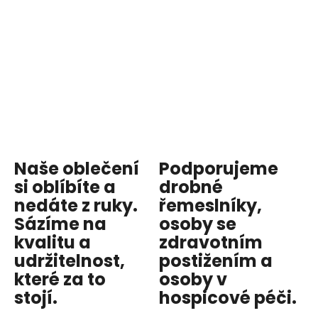
Naše oblečení
Podporujeme
si oblíbíte a
drobné
nedáte z ruky.
řemeslníky,
Sázíme na
osoby se
kvalitu
a
zdravotním
udržitelnost
,
postižením a
které za to
osoby v
stojí.
hospicové péči
.
...
...