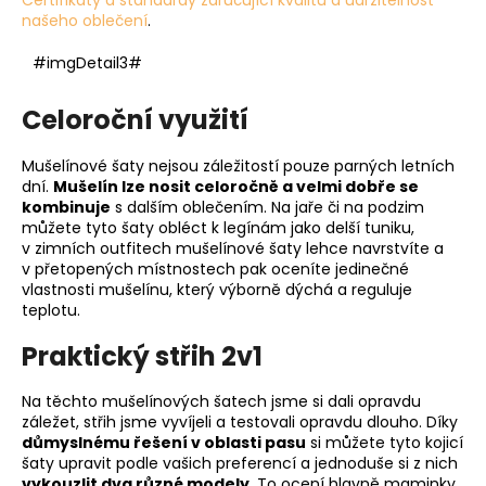
našeho oblečení
.
#imgDetail3#
Celoroční využití
Mušelínové šaty nejsou záležitostí pouze parných letních
dní.
Mušelín lze nosit celoročně a velmi dobře se
kombinuje
s dalším oblečením. Na jaře či na podzim
můžete tyto šaty obléct k legínám jako delší tuniku,
v zimních outfitech mušelínové šaty lehce navrstvíte a
v přetopených místnostech pak oceníte jedinečné
vlastnosti mušelínu, který výborně dýchá a reguluje
teplotu.
Praktický střih 2v1
Na těchto mušelínových šatech jsme si dali opravdu
záležet, střih jsme vyvíjeli a testovali opravdu dlouho. Díky
důmyslnému řešení v oblasti pasu
si můžete tyto kojicí
šaty upravit podle vašich preferencí a jednoduše si z nich
vykouzlit dva různé modely
. To ocení hlavně maminky