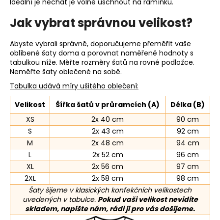
Ideální je nechat je volně uschnout na ramínku.
Jak vybrat správnou velikost?
Abyste vybrali správně, doporučujeme přeměřit vaše
oblíbené šaty doma a porovnat naměřené hodnoty s
tabulkou níže. Měřte rozměry šatů na rovné podložce.
Neměřte šaty oblečené na sobě.
Tabulka udává míry ušitého oblečení:
Velikost
Šířka šatů v průramcích (A)
Délka (B)
XS
2x 40 cm
90 cm
S
2x 43 cm
92 cm
M
2x 48 cm
94 cm
L
2x 52 cm
96 cm
XL
2x 56 cm
97 cm
2XL
2x 58 cm
98 cm
Šaty šijeme v klasických konfekčních velikostech
uvedených v tabulce.
Pokud vaši velikost nevidíte
skladem, napište nám, rádi ji pro vás došijeme.