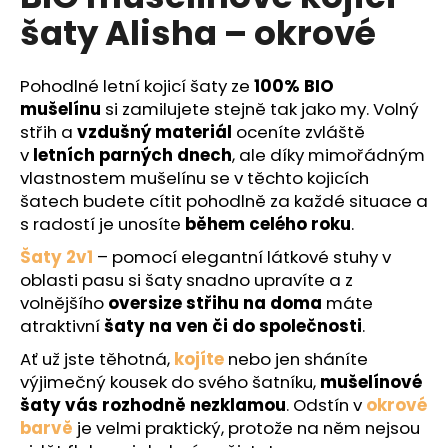
č
je
šaty Alisha – okrové
0,0
u
z
j
5
e
hvězdiček.
Pohodlné letní kojicí šaty ze
100% BIO
m
mušelínu
si zamilujete stejně tak jako my. Volný
e
střih a
vzdušný materiál
oceníte zvláště
v
letních parných dnech
, ale díky mimořádným
vlastnostem mušelínu se v těchto kojicích
šatech budete cítit pohodlně za každé situace a
s radostí je unosíte
během celého roku
.
Šaty 2v1
– pomocí elegantní látkové stuhy v
oblasti pasu si šaty snadno upravíte a z
volnějšího
oversize střihu na doma
máte
atraktivní
šaty na ven či do společnosti
.
Ať už jste těhotná,
kojíte
nebo jen sháníte
výjimečný kousek do svého šatníku,
mušelínové
šaty vás rozhodně nezklamou
. Odstín v
okrové
barvě
je velmi praktický, protože na něm nejsou