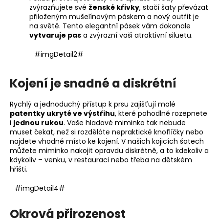
zvýrazňujete své
ženské křivky
, stačí šaty převázat
přiloženým mušelínovým páskem a nový outfit je
na světě. Tento elegantní pásek vám dokonale
vytvaruje pas
a zvýrazní vaši atraktivní siluetu.
#imgDetail2#
Kojení je snadné a diskrétní
Rychlý a jednoduchý přístup k prsu zajišťují malé
patentky ukryté ve výstřihu
, které pohodlně rozepnete
i
jednou rukou
. Vaše hladové miminko tak nebude
muset čekat, než si rozděláte nepraktické knoflíčky nebo
najdete vhodné místo ke kojení. V našich kojicích šatech
můžete miminko nakojit opravdu diskrétně, a to kdekoliv a
kdykoliv – venku, v restauraci nebo třeba na dětském
hřišti.
#imgDetail4#
Okrová přirozenost