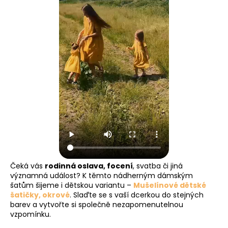
Čeká vás
rodinná oslava, focení
, svatba či jiná
významná událost? K těmto nádherným dámským
šatům šijeme i dětskou variantu –
Mušelínové dětské
šatičky, okrové
. Slaďte se s vaší dcerkou do stejných
barev a vytvořte si společně nezapomenutelnou
vzpomínku.