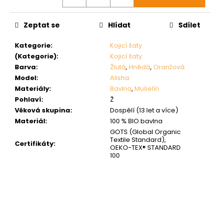
Zeptat se
Hlídat
Sdílet
Kategorie
:
Kojicí šaty
(Kategorie)
:
Kojicí šaty
Barva
:
Žlutá
,
Hnědá
,
Oranžová
Model
:
Alisha
Materiály
:
Bavlna
,
Mušelín
Pohlaví
:
Ž
Věková skupina
:
Dospělí (13 let a více)
Materiál
:
100 % BIO bavlna
GOTS (Global Organic
Textile Standard),
Certifikáty
:
OEKO-TEX® STANDARD
100