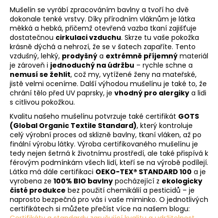
Mušelín se vyrábí zpracováním bavlny a tvoří ho dvě
dokonale tenké vrstvy. Díky přírodním vláknům je látka
měkká a hebká, přičemž otevřená vazba tkaní zajišťuje
dostatečnou
cirkulaci vzduchu
. Skrze tu vaše pokožka
krásně dýchá a nehrozí, že se v šatech zapaříte. Tento
vzdušný, lehký,
prodyšný
a
extrémně příjemný
materiál
je zároveň i
jednoduchý na údržbu
– rychle schne a
nemusí se žehlit
, což my, vytížené ženy na mateřské,
jistě velmi oceníme. Další výhodou mušelínu je také to, že
chrání tělo před UV paprsky, je
vhodný pro alergiky
a lidi
s citlivou pokožkou.
Kvalitu našeho mušelínu potvrzuje také certifikát
GOTS
(Global Organic Textile Standard)
, který kontroluje
celý výrobní proces od sklizně bavlny, tkaní vláken, až po
finální výrobu látky. Výroba certifikovaného mušelínu je
tedy nejen šetrná k životnímu prostředí, ale také přispívá k
férovým podmínkám všech lidí, kteří se na výrobě podílejí.
Látka má dále certifikaci
OEKO-TEX® STANDARD 100
a je
vyrobena ze
100% BIO bavlny
pocházející z
ekologicky
čisté produkce
bez použití chemikálií a pesticidů – je
naprosto bezpečná pro vás i vaše miminko. O jednotlivých
certifikátech si můžete přečíst více na našem blogu:
Certifikáty a standardy zaručující kvalitu a udržitelnost