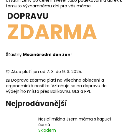
č
ostatní ženy po celém světě! Jako poděkování a dárek k
tomuto významnému dni pro vás máme:
u
j
DOPRAVU
e
ZDARMA
m
e
Šťastný
Mezinárodní den žen
!
⏰ Akce platí jen od 7. 3. do 9. 3. 2025.
📖 Doprava zdarma platí na všechno oblečení a
ergonomická nosítka. Vztahuje se na dopravu do
výdejního místa přes Balíkovnu, GLS a PPL.
Nejprodávanější
Nosicí mikina Jsem máma s kapucí –
černá
Skladem