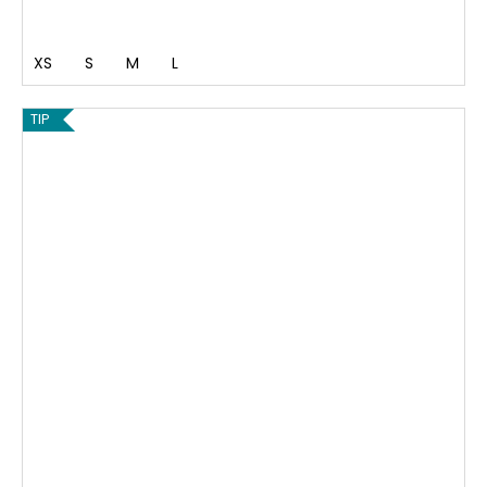
XS
S
M
L
TIP