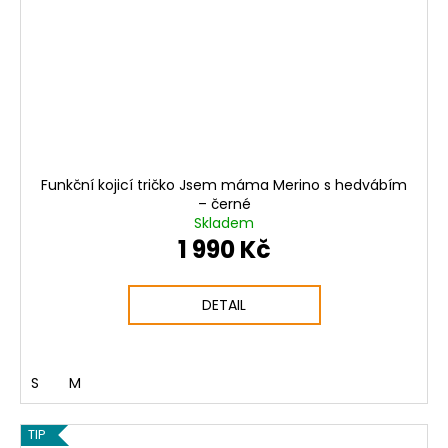
Funkční kojicí tričko Jsem máma Merino s hedvábím
– černé
Skladem
1 990 Kč
DETAIL
S
M
TIP