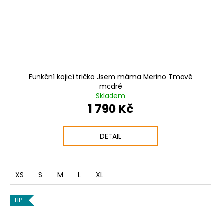
Funkční kojicí tričko Jsem máma Merino Tmavě
modré
Skladem
1 790 Kč
DETAIL
XS
S
M
L
XL
TIP