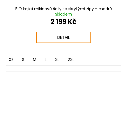
BIO kojicí mikinové šaty se skrytými zipy – modré
Skladem
2 199 Kč
DETAIL
XS
S
M
L
XL
2XL