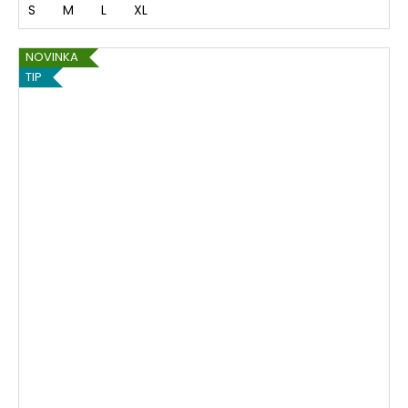
S
M
L
XL
NOVINKA
TIP