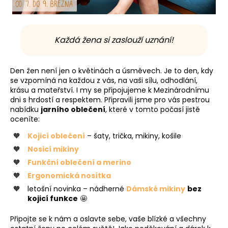
a
j
í
Každá žena si zaslouží uznání!
t
?
Den žen není jen o květinách a úsměvech. Je to den, kdy
se vzpomíná na každou z vás, na vaši sílu, odhodlání,
krásu a mateřství. I my se připojujeme k Mezinárodnímu
dni s hrdostí a respektem. Připravili jsme pro vás pestrou
nabídku
jarního oblečení
, které v tomto počasí jistě
HLEDAT
oceníte:
Kojicí oblečení
– šaty, trička, mikiny, košile
Nosicí mikiny
D
Funkční oblečení a merino
o
Ergonomická nosítka
p
letošní novinka – nádherné
Dámské mikiny
bez
o
kojicí funkce
🤩
r
u
Připojte se k nám a oslavte sebe, vaše blízké a všechny