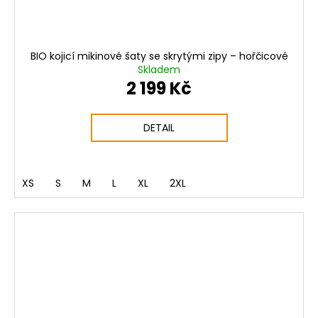
BIO kojicí mikinové šaty se skrytými zipy – hořčicové
Skladem
2 199 Kč
DETAIL
XS
S
M
L
XL
2XL