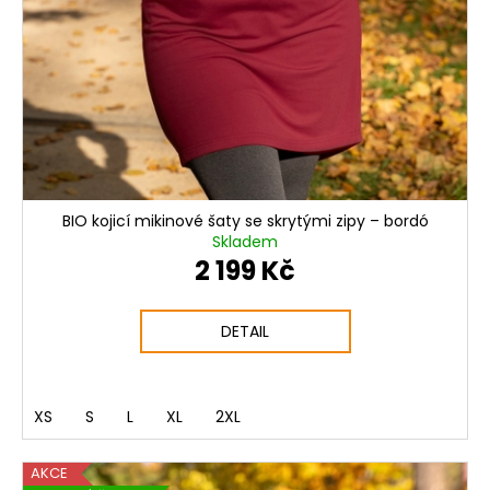
BIO kojicí mikinové šaty se skrytými zipy – bordó
Skladem
2 199 Kč
DETAIL
XS
S
L
XL
2XL
AKCE