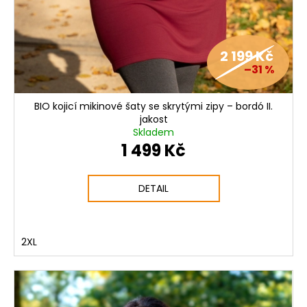
2 199 Kč
–31 %
BIO kojicí mikinové šaty se skrytými zipy – bordó II.
jakost
Skladem
1 499 Kč
DETAIL
2XL