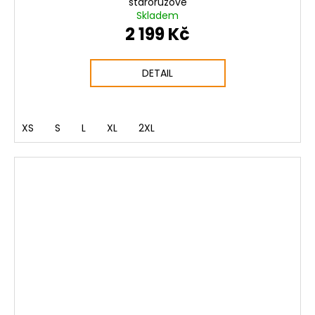
starorůžové
Skladem
2 199 Kč
DETAIL
XS
S
L
XL
2XL