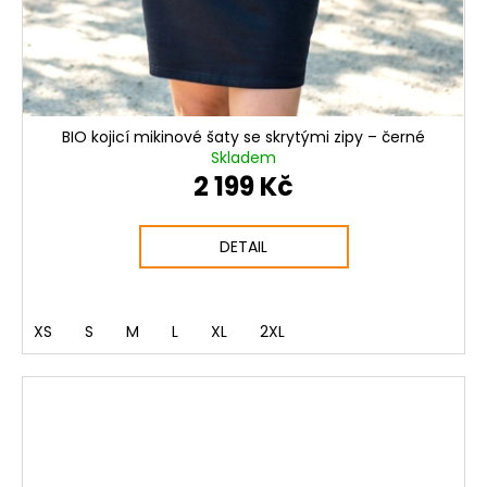
BIO kojicí mikinové šaty se skrytými zipy – černé
Skladem
2 199 Kč
DETAIL
XS
S
M
L
XL
2XL