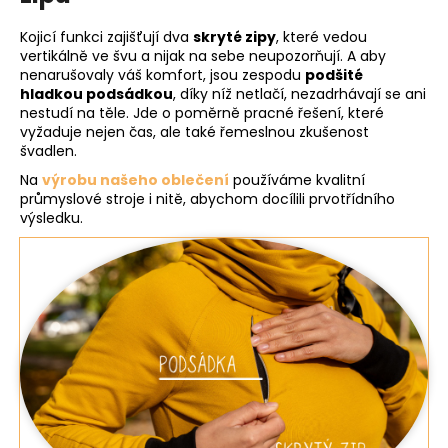
Kojicí funkci zajišťují dva
skryté zipy
, které vedou
vertikálně ve švu a nijak na sebe neupozorňují. A aby
nenarušovaly váš komfort, jsou zespodu
podšité
hladkou podsádkou
, díky níž netlačí, nezadrhávají se ani
nestudí na těle. Jde o poměrně pracné řešení, které
vyžaduje nejen čas, ale také řemeslnou zkušenost
švadlen.
Na
výrobu našeho oblečení
používáme kvalitní
průmyslové stroje i nitě, abychom docílili prvotřídního
výsledku.