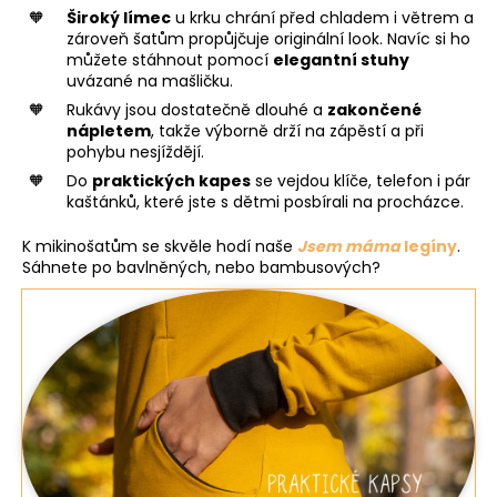
Široký límec
u krku chrání před chladem i větrem a
zároveň šatům propůjčuje originální look. Navíc si ho
můžete stáhnout pomocí
elegantní stuhy
uvázané na mašličku.
Rukávy jsou dostatečně dlouhé a
zakončené
nápletem
, takže výborně drží na zápěstí a při
pohybu nesjíždějí.
Do
praktických kapes
se vejdou klíče, telefon i pár
kaštánků, které jste s dětmi posbírali na procházce.
K mikinošatům se skvěle hodí naše
Jsem máma
legíny
.
Sáhnete po bavlněných, nebo bambusových?