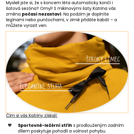
Mysleli jste si, že s koncem léta automaticky končí i
šatová sezóna? Omyl! S mikinovými šaty Katrina vás
změna
počasí nezastaví
. Na podzim je doplníte
legínami nebo punčochami, v zimě přidáte kabát – a
můžete vyrazit ven.
Čím si vás Katriny získají:
Sportovně-ležérní střih
s prodlouženým zadním
dílem poskytuje pohodlí a volnost pohybu.