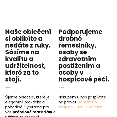
Naše oblečení
Podporujeme
si oblíbíte a
drobné
nedáte z ruky.
řemeslníky,
Sázíme na
osoby se
kvalitu
a
zdravotním
udržitelnost
,
postižením a
které za to
osoby v
stojí.
hospicové péči
.
...
...
Šijeme oblečení, které je
Nákupem u nás přispíváte
elegantní, praktické a
na provoz
Domácího
pohodlné. Vybíráme pro
hospice Duha v Hořicích
.
vás
prémiové materiály
a