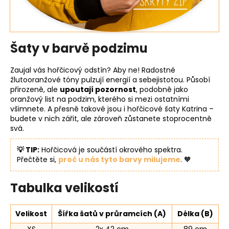
Šaty v barvě podzimu
Zaujal vás hořčicový odstín? Aby ne! Radostné
žlutooranžové tóny pulzují energií a sebejistotou. Působí
přirozeně, ale
upoutají pozornost
, podobně jako
oranžový list na podzim, kterého si mezi ostatními
všimnete. A přesně takové jsou i hořčicové šaty Katrina –
budete v nich zářit, ale zároveň zůstanete stoprocentně
svá.
💡 TIP:
Hořčicová je součástí okrového spektra.
Přečtěte si,
proč u nás tyto barvy milujeme
. 🧡
Tabulka velikostí
Velikost
Šířka šatů v průramcích (A)
Délka (B)