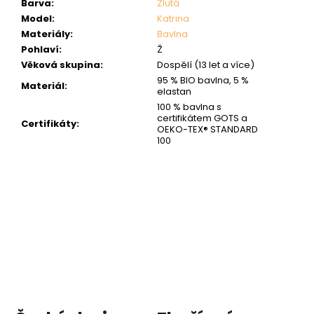
Barva
:
Žlutá
Model
:
Katrina
Materiály
:
Bavlna
Pohlaví
:
Ž
Věková skupina
:
Dospělí (13 let a více)
95 % BIO bavlna, 5 %
Materiál
:
elastan
100 % bavlna s
certifikátem GOTS a
Certifikáty
:
OEKO-TEX® STANDARD
100