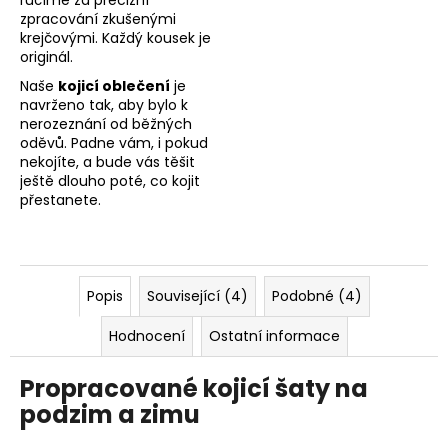
ručíme za precizní
zpracování zkušenými
krejčovými. Každý kousek je
originál.
Naše
kojicí oblečení
je
navrženo tak, aby bylo k
nerozeznání od běžných
oděvů. Padne vám, i pokud
nekojíte, a bude vás těšit
ještě dlouho poté, co kojit
přestanete.
Popis
Související (4)
Podobné (4)
Hodnocení
Ostatní informace
Propracované kojicí šaty na
podzim a zimu