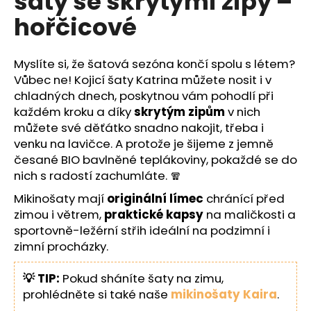
šaty se skrytými zipy –
č
z
u
hořčicové
5
j
hvězdiček.
e
m
Myslíte si, že šatová sezóna končí spolu s létem?
e
Vůbec ne! Kojicí šaty Katrina můžete nosit i v
chladných dnech, poskytnou vám pohodlí při
každém kroku a díky
skrytým zipům
v nich
můžete své děťátko snadno nakojit, třeba i
venku na lavičce. A protože je šijeme z jemně
česané BIO bavlněné teplákoviny, pokaždé se do
nich s radostí zachumláte. 🧣
Mikinošaty mají
originální límec
chránící před
zimou i větrem,
praktické kapsy
na maličkosti a
sportovně-ležérní střih ideální na podzimní i
zimní procházky.
💡 TIP:
Pokud sháníte šaty na zimu,
prohlédněte si také naše
mikinošaty Kaira
.