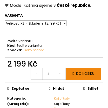
🧡 Model Katrina šijeme v
České republice
.
VARIANTA
Zvolte variantu
Kód:
Zvolte variantu
Značka:
Jsem máma
2 199 Kč
Měrná
DO KOŠÍKU
cena:
Zeptat se
Hlídat
Sdílet
Kategorie
:
Kojicí šaty
(Kategorie)
:
Kojicí šaty