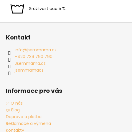
Srážlivost cca 5 %.
Z
á
Kontakt
p
a
info
@
jsemmama.cz
t
+420 739 790 790
í
Jsemmáma.cz
jsemmamacz
Informace pro vás
✅ O nás
📖 Blog
Doprava a platba
Reklamace a výměna
Kontakty