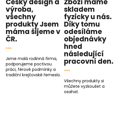
Český design a
Zboží máme
výroba,
skladem
všechny
fyzicky u nás
.
produkty
Jsem
Díky tomu
máma
šijeme v
odesíláme
ČR.
objednávky
...
hned
následující
Jsme malá rodinná firma,
pracovní den
.
podporujeme poctivou
...
práci, férové podmínky a
tradiční krejčovské řemeslo.
Všechny produkty si
můžete vyzkoušet a
osahat.