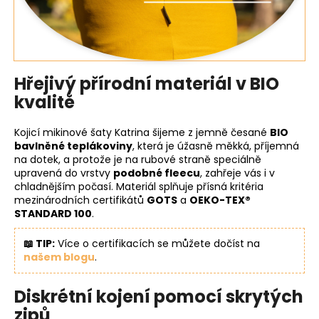
Hřejivý přírodní materiál v BIO
kvalitě
Kojicí mikinové šaty Katrina šijeme z jemně česané
BIO
bavlněné teplákoviny
, která je úžasně měkká, příjemná
na dotek, a protože je na rubové straně speciálně
upravená do vrstvy
podobné fleecu
, zahřeje vás i v
chladnějším počasí. Materiál splňuje přísná kritéria
mezinárodních certifikátů
GOTS
a
OEKO-TEX®
STANDARD 100
.
📖 TIP:
Více o certifikacích se můžete dočíst na
našem blogu
.
Diskrétní kojení pomocí skrytých
zipů