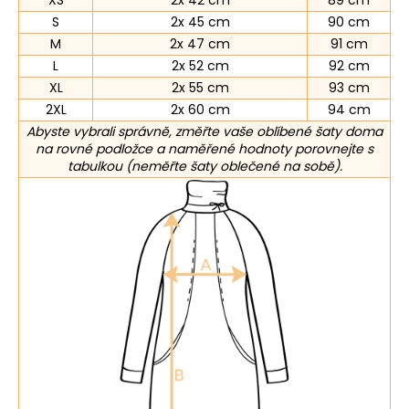
XS
2x 42 cm
89 cm
S
2x 45 cm
90 cm
M
2x 47 cm
91 cm
L
2x 52 cm
92 cm
XL
2x 55 cm
93 cm
2XL
2x 60 cm
94 cm
Abyste vybrali správně, změřte vaše oblíbené šaty doma
na rovné podložce a naměřené hodnoty porovnejte s
tabulkou (neměřte šaty oblečené na sobě).