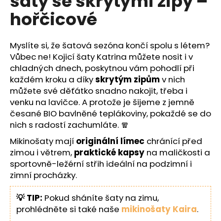
šaty se skrytými zipy –
č
z
u
hořčicové
5
j
hvězdiček.
e
m
Myslíte si, že šatová sezóna končí spolu s létem?
e
Vůbec ne! Kojicí šaty Katrina můžete nosit i v
chladných dnech, poskytnou vám pohodlí při
každém kroku a díky
skrytým zipům
v nich
můžete své děťátko snadno nakojit, třeba i
venku na lavičce. A protože je šijeme z jemně
česané BIO bavlněné teplákoviny, pokaždé se do
nich s radostí zachumláte. 🧣
Mikinošaty mají
originální límec
chránící před
zimou i větrem,
praktické kapsy
na maličkosti a
sportovně-ležérní střih ideální na podzimní i
zimní procházky.
💡 TIP:
Pokud sháníte šaty na zimu,
prohlédněte si také naše
mikinošaty Kaira
.