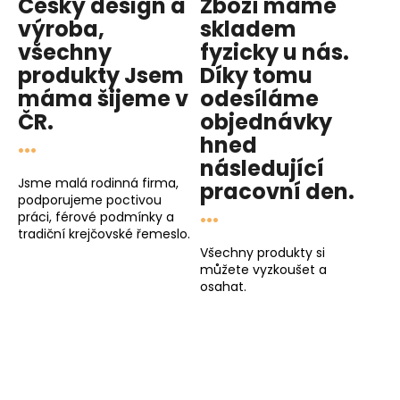
Český design a
Zboží máme
výroba,
skladem
všechny
fyzicky u nás
.
produkty
Jsem
Díky tomu
máma
šijeme v
odesíláme
ČR.
objednávky
...
hned
následující
Jsme malá rodinná firma,
pracovní den
.
podporujeme poctivou
...
práci, férové podmínky a
tradiční krejčovské řemeslo.
Všechny produkty si
můžete vyzkoušet a
osahat.