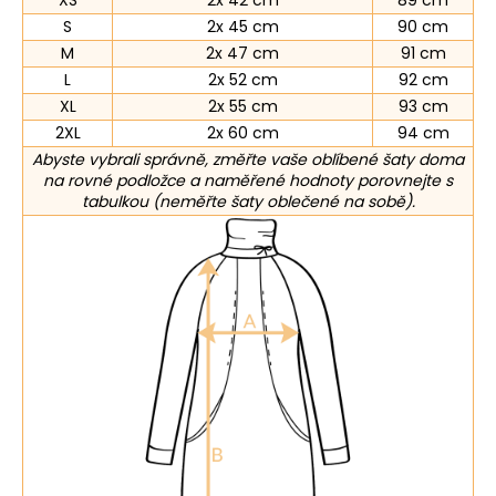
XS
2x 42 cm
89 cm
S
2x 45 cm
90 cm
M
2x 47 cm
91 cm
L
2x 52 cm
92 cm
XL
2x 55 cm
93 cm
2XL
2x 60 cm
94 cm
Abyste vybrali správně, změřte vaše oblíbené šaty doma
na rovné podložce a naměřené hodnoty porovnejte s
tabulkou (neměřte šaty oblečené na sobě).