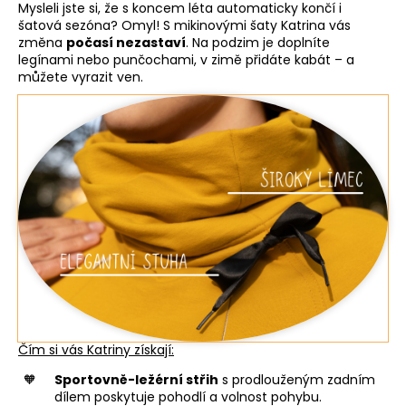
Mysleli jste si, že s koncem léta automaticky končí i
šatová sezóna? Omyl! S mikinovými šaty Katrina vás
změna
počasí nezastaví
. Na podzim je doplníte
legínami nebo punčochami, v zimě přidáte kabát – a
můžete vyrazit ven.
Čím si vás Katriny získají:
Sportovně-ležérní střih
s prodlouženým zadním
dílem poskytuje pohodlí a volnost pohybu.