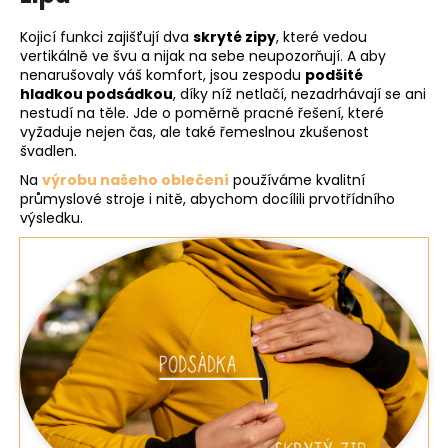
Kojicí funkci zajišťují dva
skryté zipy
, které vedou
vertikálně ve švu a nijak na sebe neupozorňují. A aby
nenarušovaly váš komfort, jsou zespodu
podšité
hladkou podsádkou
, díky níž netlačí, nezadrhávají se ani
nestudí na těle. Jde o poměrně pracné řešení, které
vyžaduje nejen čas, ale také řemeslnou zkušenost
švadlen.
Na
výrobu našeho oblečení
používáme kvalitní
průmyslové stroje i nitě, abychom docílili prvotřídního
výsledku.