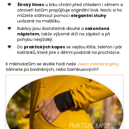
Široký límec
u krku chrání před chladem i větrem a
zároveň šatům propůjčuje originální look. Navíc si ho
můžete stáhnout pomocí
elegantní stuhy
uvázané na mašličku.
Rukávy jsou dostatečně dlouhé a
zakončené
nápletem
, takže výborně drží na zápěstí a při
pohybu nesjíždějí.
Do
praktických kapes
se vejdou klíče, telefon i pár
kaštánků, které jste s dětmi posbírali na procházce.
K mikinošatům se skvěle hodí naše
Jsem máma
legíny
.
Sáhnete po bavlněných, nebo bambusových?