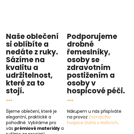
Naše oblečení
Podporujeme
si oblíbíte a
drobné
nedáte z ruky.
řemeslníky,
Sázíme na
osoby se
kvalitu
a
zdravotním
udržitelnost
,
postižením a
které za to
osoby v
stojí.
hospicové péči
.
...
...
Šijeme oblečení, které je
Nákupem u nás přispíváte
elegantní, praktické a
na provoz
Domácího
pohodlné. Vybíráme pro
hospice Duha v Hořicích
.
vás
prémiové materiály
a