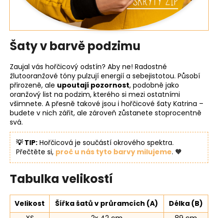
Šaty v barvě podzimu
Zaujal vás hořčicový odstín? Aby ne! Radostné
žlutooranžové tóny pulzují energií a sebejistotou. Působí
přirozeně, ale
upoutají pozornost
, podobně jako
oranžový list na podzim, kterého si mezi ostatními
všimnete. A přesně takové jsou i hořčicové šaty Katrina –
budete v nich zářit, ale zároveň zůstanete stoprocentně
svá.
💡 TIP:
Hořčicová je součástí okrového spektra.
Přečtěte si,
proč u nás tyto barvy milujeme
. 🧡
Tabulka velikostí
Velikost
Šířka šatů v průramcích (A)
Délka (B)