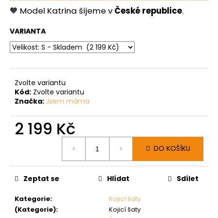
🧡 Model Katrina šijeme v
České republice
.
VARIANTA
Zvolte variantu
Kód:
Zvolte variantu
Značka:
Jsem máma
2 199 Kč
Měrná
DO KOŠÍKU
cena:
Zeptat se
Hlídat
Sdílet
Kategorie
:
Kojicí šaty
(Kategorie)
:
Kojicí šaty