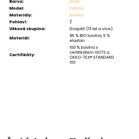
Barva
:
Žlutá
Model
:
Katrina
Materiály
:
Bavlna
Pohlaví
:
Ž
Věková skupina
:
Dospělí (13 let a více)
95 % BIO bavlna, 5 %
Materiál
:
elastan
100 % bavlna s
certifikátem GOTS a
Certifikáty
:
OEKO-TEX® STANDARD
100