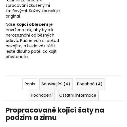
ručíme za precizní
zpracování zkušenými
krejčovými. Každý kousek je
originál.
Naše
kojicí oblečení
je
navrženo tak, aby bylo k
nerozeznání od běžných
oděvů. Padne vám, i pokud
nekojíte, a bude vás těšit
ještě dlouho poté, co kojit
přestanete.
Popis
Související (4)
Podobné (4)
Hodnocení
Ostatní informace
Propracované kojicí šaty na
podzim a zimu