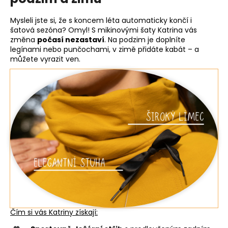
Mysleli jste si, že s koncem léta automaticky končí i
šatová sezóna? Omyl! S mikinovými šaty Katrina vás
změna
počasí nezastaví
. Na podzim je doplníte
legínami nebo punčochami, v zimě přidáte kabát – a
můžete vyrazit ven.
Čím si vás Katriny získají: