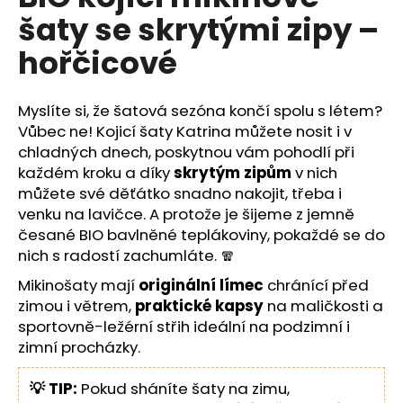
č
je
šaty se skrytými zipy –
0,0
u
z
j
hořčicové
5
e
hvězdiček.
m
e
Myslíte si, že šatová sezóna končí spolu s létem?
Vůbec ne! Kojicí šaty Katrina můžete nosit i v
chladných dnech, poskytnou vám pohodlí při
každém kroku a díky
skrytým zipům
v nich
můžete své děťátko snadno nakojit, třeba i
venku na lavičce. A protože je šijeme z jemně
česané BIO bavlněné teplákoviny, pokaždé se do
nich s radostí zachumláte. 🧣
Mikinošaty mají
originální límec
chránící před
zimou i větrem,
praktické kapsy
na maličkosti a
sportovně-ležérní střih ideální na podzimní i
zimní procházky.
💡 TIP:
Pokud sháníte šaty na zimu,