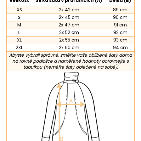
Velikost
Šířka šatů v průramcích (A)
Délka (B)
XS
2x 42 cm
89 cm
S
2x 45 cm
90 cm
M
2x 47 cm
91 cm
L
2x 52 cm
92 cm
XL
2x 55 cm
93 cm
2XL
2x 60 cm
94 cm
Abyste vybrali správně, změřte vaše oblíbené šaty doma
na rovné podložce a naměřené hodnoty porovnejte s
tabulkou (neměřte šaty oblečené na sobě).