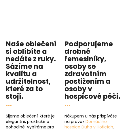
Naše oblečení
Podporujeme
si oblíbíte a
drobné
nedáte z ruky.
řemeslníky,
Sázíme na
osoby se
kvalitu
a
zdravotním
udržitelnost
,
postižením a
které za to
osoby v
stojí.
hospicové péči
.
...
...
Šijeme oblečení, které je
Nákupem u nás přispíváte
elegantní, praktické a
na provoz
Domácího
pohodlné. Vybíráme pro
hospice Duha v Hořicích
.