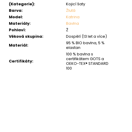
(Kategorie)
:
Kojicí šaty
Barva
:
Žlutá
Model
:
Katrina
Materiály
:
Bavlna
Pohlaví
:
Ž
Věková skupina
:
Dospělí (13 let a více)
95 % BIO bavlna, 5 %
Materiál
:
elastan
100 % bavlna s
certifikátem GOTS a
Certifikáty
:
OEKO-TEX® STANDARD
100