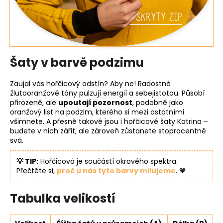
Šaty v barvě podzimu
Zaujal vás hořčicový odstín? Aby ne! Radostné
žlutooranžové tóny pulzují energií a sebejistotou. Působí
přirozeně, ale
upoutají pozornost
, podobně jako
oranžový list na podzim, kterého si mezi ostatními
všimnete. A přesně takové jsou i hořčicové šaty Katrina –
budete v nich zářit, ale zároveň zůstanete stoprocentně
svá.
💡 TIP:
Hořčicová je součástí okrového spektra.
Přečtěte si,
proč u nás tyto barvy milujeme
. 🧡
Tabulka velikostí