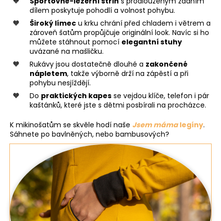
Sportovně-ležérní střih
s prodlouženým zadním
dílem poskytuje pohodlí a volnost pohybu.
Široký límec
u krku chrání před chladem i větrem a
zároveň šatům propůjčuje originální look. Navíc si ho
můžete stáhnout pomocí
elegantní stuhy
uvázané na mašličku.
Rukávy jsou dostatečně dlouhé a
zakončené
nápletem
, takže výborně drží na zápěstí a při
pohybu nesjíždějí.
Do
praktických kapes
se vejdou klíče, telefon i pár
kaštánků, které jste s dětmi posbírali na procházce.
K mikinošatům se skvěle hodí naše
Jsem máma
legíny
.
Sáhnete po bavlněných, nebo bambusových?