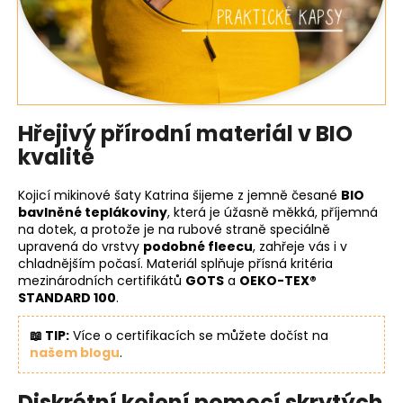
Hřejivý přírodní materiál v BIO
kvalitě
Kojicí mikinové šaty Katrina šijeme z jemně česané
BIO
bavlněné teplákoviny
, která je úžasně měkká, příjemná
na dotek, a protože je na rubové straně speciálně
upravená do vrstvy
podobné fleecu
, zahřeje vás i v
chladnějším počasí. Materiál splňuje přísná kritéria
mezinárodních certifikátů
GOTS
a
OEKO-TEX®
STANDARD 100
.
📖 TIP:
Více o certifikacích se můžete dočíst na
našem blogu
.
Diskrétní kojení pomocí skrytých