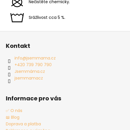
Nečistěte chemicky.
Srážlivost cca 5 %.
Z
á
Kontakt
p
a
info
@
jsemmama.cz
t
+420 739 790 790
í
Jsemmáma.cz
jsemmamacz
Informace pro vás
✅ O nás
📖 Blog
Doprava a platba