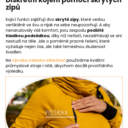
zipů
Kojicí funkci zajišťují dva
skryté zipy
, které vedou
vertikálně ve švu a nijak na sebe neupozorňují. A aby
nenarušovaly váš komfort, jsou zespodu
podšité
hladkou podsádkou
, díky níž netlačí, nezadrhávají se ani
nestudí na těle. Jde o poměrně pracné řešení, které
vyžaduje nejen čas, ale také řemeslnou zkušenost
švadlen.
Na
výrobu našeho oblečení
používáme kvalitní
průmyslové stroje i nitě, abychom docílili prvotřídního
výsledku.