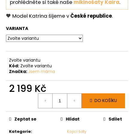
prohlédněte si také naše
mikinošaty Kaira
.
🧡 Model Katrina šijeme v
České republice
.
VARIANTA
Zvolte variantu
Kód:
Zvolte variantu
Značka:
Jsem máma
2 199 Kč
Měrná
DO KOŠÍKU
cena:
Zeptat se
Hlídat
Sdílet
Kategorie
:
Kojicí šaty