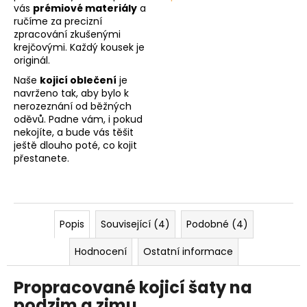
vás
prémiové materiály
a
ručíme za precizní
zpracování zkušenými
krejčovými. Každý kousek je
originál.
Naše
kojicí oblečení
je
navrženo tak, aby bylo k
nerozeznání od běžných
oděvů. Padne vám, i pokud
nekojíte, a bude vás těšit
ještě dlouho poté, co kojit
přestanete.
Popis
Související (4)
Podobné (4)
Hodnocení
Ostatní informace
Propracované kojicí šaty na
podzim a zimu